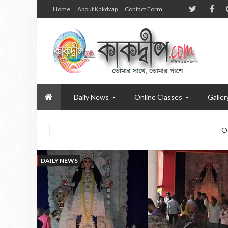
Home
About Kakdwip
Contact Form
Daily News
Online Classes
Galler
O
DAILY NEWS