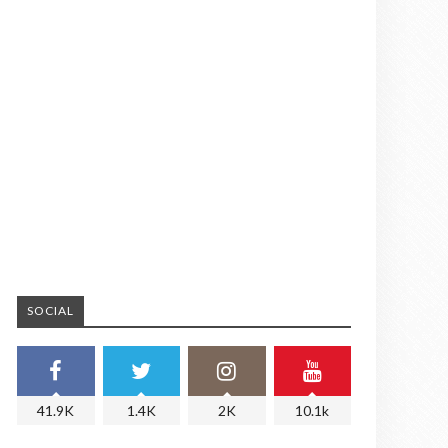
SOCIAL
41.9K
1.4K
2K
10.1k