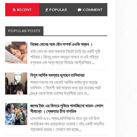
RECENT
POPULAR
COMMENT
POPULAR POSTS
নিজের বোনের সঙ্গে যৌন সম্পর্ক এওকি সম্ভব ।
ভাই-বোন মা-বাবা সকলকে নিয়েই তৈরি হয় একটি সুখী
পরিবার। কিন্তু শুনলে অদ্ভুত লাগবে যে এই পবিত্র
বন্ধনকে এক অন্য মাত্রা দিয়েছে অস্ট্রেলিয়ার ...
বিপুল আর্থিক সমস্যায় ভুগছেন তালিবানরা
ক্ষমতা দখলের পর থেকেই আর্থিক কষ্টের মুখে পড়েছে
তালিবান । বিদেশী অর্থ সাহায্য বন্ধ হয়ে যাওয়ার পরই
ব্য়াঙ্ক থেকে টাকা তোলার উর্ধ্বসীমা বেধে দে...
জলের ট্যাং এর ভিতরে লুকিয়ে পালাচ্ছিলো ভারত-নেপাল
সীমান্তে । গ্ৰেফতার চীনা নাগরিক
এসএসবি-র ৪১ নম্বর ব্য়াটালিয়নের হাতে ধৃত ওই চিনা
নাগরিকের নাম চোয়েজোড়া ওয়েসর। তাঁর একটি ভারতীয়
প্যানকার্ড রয়েছে। সেখানে নাম রয়েছ...