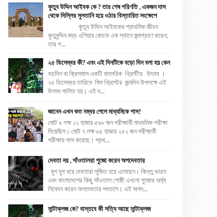
কুতুব উদ্দিন আইবক কে ? তার শেষ পরিণতি , একজন দাস
থেকে দিল্লির সুলতানি হয়ে ওঠার বিস্তারিত সংক্ষেপে
কুতুব উদ্দিন আইবকের প্রাথমিক জীবন
কুতুবুদ্দিন মধ্য এশিয়ার কোনো এক স্থানে জন্মগ্রহণ করেন;
তার প...
২৫ ডিসেম্বর কী? এবং এই দিনটিকে বড়ো দিন বলা হয় কেন
বড়দিন বা ক্রিসমাস একটি বাৎসরিক খ্রিস্টীয় উৎসব ।
২৫ ডিসেম্বর তারিখে যিশু খ্রিস্টের জন্মদিন উপলক্ষে এই
উৎসব পালিত হয়। এই দ...
জানেন এখন কত নম্বর পেলে মাধ্যমিকে পাস!
মোট ৯ লক্ষ ১২ হাজার ৫৯৮ জন পরীক্ষার্থী মাধ্যমিক পরীক্ষা
দিয়েছিল। মোট ৭ লক্ষ ৬৫ হাজার ২৫২ জন পরীক্ষার্থী
পরীক্ষায় পাস করেছে। প্রথ...
দেবতা নয় , সাঁওতালরা পুজো করেন অপদেবতার
যুগ যুগ ধরে দেবতারা পূজিত হয়ে এসেছেন। কিন্তু ভারত
এবং বাংলাদেশের কিছু সাঁওতাল গোষ্ঠী এখনো পুজোর অর্ঘ্য
নিবেদন করেন অপদেবতার পদতলে। এই অপদ...
সান্টাক্লজ কে? বাস্তবে কী সত্যি আছে সান্টাক্লজ