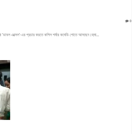
0
নেমা 'ডাবল এক্সেল'-এর প্রচার করতে কপিল শর্মার কমেডি শোতে আসছেন।হুমা...