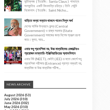
সান্টাক্লজ ( ইংরেজি : Santa Claus ) পাশ্চাত্য
সংস্কৃতির একটি কিংবদন্তি চরিত্র। তিনি সেইন্ট
নিকোলাস ( ইংরেজি : Saint Nicho...
বাড়িতে কন্যা সন্তান থাকলে পাবেন বিপুল অর্থ
দেশের সার্বিক উন্নয়নে কেন্দ্র (Central
Government) ও রাজ্য সরকার (State
Government) সমাজের জন্য বিশেষ প্রকল্প রচনা
করে। মূলত, আর...
এবার শুধু প্রবেশিকা নয়, উচ্চ মাধ্যমিকের রেজাল্টেরও
প্রয়োজন ডাক্তারি-ইঞ্জিনিয়ারিংয়ের অ্যাডমিশনে
এবার নিট (NEET), জেইই (JEE)-র মতো কোর্সে শুধু
প্রবেশিকা পরীক্ষায় (Entrance) প্রাপ্ত নম্বরই নয়,
মাধ্যমিক বা উচ্চ মাধ্যমিক পরীক্ষ...
NEWS ARCHIVE
August 2026
(53)
July 2026
(310)
June 2026
(302)
May 2026
(310)