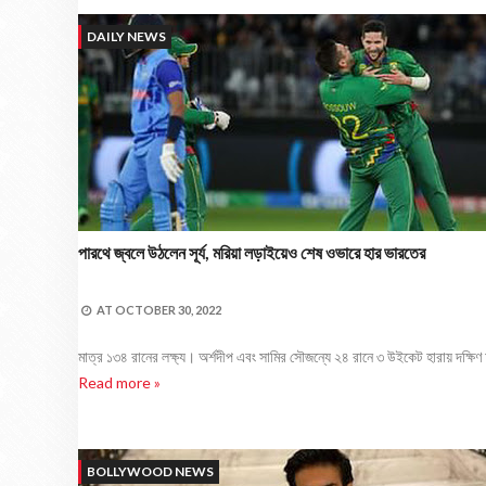
DAILY NEWS
পারথে জ্বলে উঠলেন সূর্য, মরিয়া লড়াইয়েও শেষ ওভারে হার ভারতের
AT
OCTOBER 30, 2022
মাত্র ১৩৪ রানের লক্ষ্য। অর্শদীপ এবং সামির সৌজন্যে ২৪ রানে ৩ উইকেট হারায় দক্ষিণ 
Read more »
BOLLYWOOD NEWS