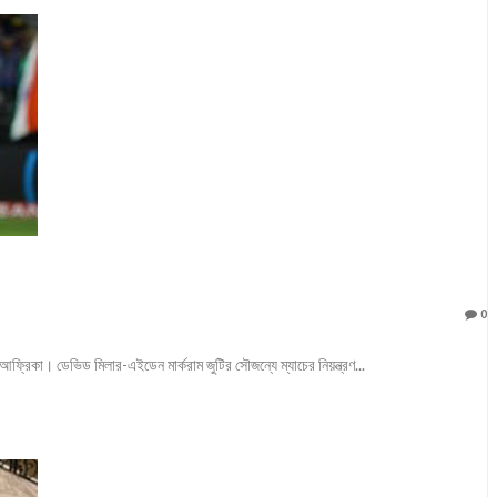
0
আফ্রিকা। ডেভিড মিলার-এইডেন মার্করাম জুটির সৌজন্যে ম্যাচের নিয়ন্ত্রণ...