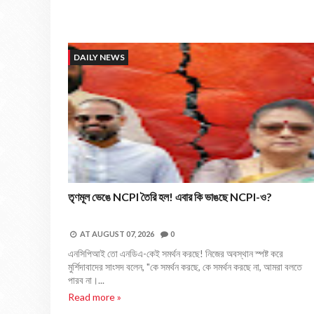
DAILY NEWS
তৃণমূল ভেঙে NCPI তৈরি হল! এবার কি ভাঙছে NCPI-ও?
AT
AUGUST 07, 2026
0
এনসিপিআই তো এনডিএ-কেই সমর্থন করছে! নিজের অবস্থান স্পষ্ট করে
মুর্শিদাবাদের সাংসদ বলেন, "কে সমর্থন করছে, কে সমর্থন করছে না, আমরা বলতে
পারব না।...
Read more »