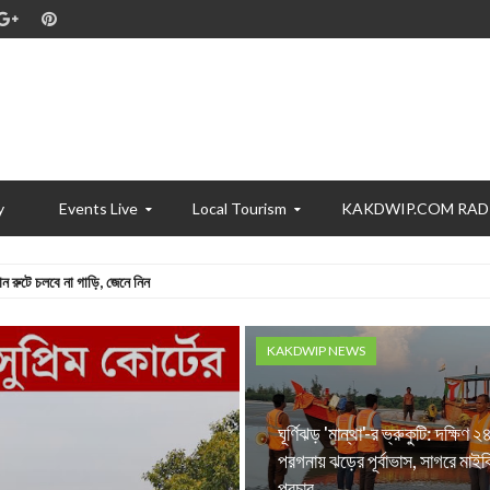
y
Events Live
Local Tourism
KAKDWIP.COM RAD
পরই…কীভাবে দুর্গাপুরে রক্তের কারবার চালাত ধৃত তৃণমূল নেতার ‘এজেন্ট’ দেবপ্রিয়?
ী, কী হয়েছে অভিনেতার?
কবচ চেয়ে ফের হাইকোর্টে অভিষেকের পিএ সুমিত
KAKDWIP NEWS
রুটে চলবে না গাড়ি, জেনে নিন
ঘূর্ণিঝড় 'মান্থা'-র ভ্রুকুটি: দক্ষিণ ২
পরগনায় ঝড়ের পূর্বাভাস, সাগরে মাইক
প্রচার