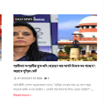
DAILY NEWS
স্বাধীনতা সংগ্রামীরা বুকে গুলি খেয়েছেন আর আপনি ডিমকে ভয় পাচ্ছেন?:
মহুয়াকে সুপ্রিম কোর্ট
AT
AUGUST 07, 2026
0
আইনজীবী গোপাল শঙ্করনারায়ণ বলেন, "হাজিরা দেওয়ার সময় এর আগে মহুয়া
মৈত্রকে হুমকি দেওয়া হয়েছিল। এমনকি তাঁর উদ্দেশ্যে ডিমও ছোড়া হয়েছিল"।...
Read more »