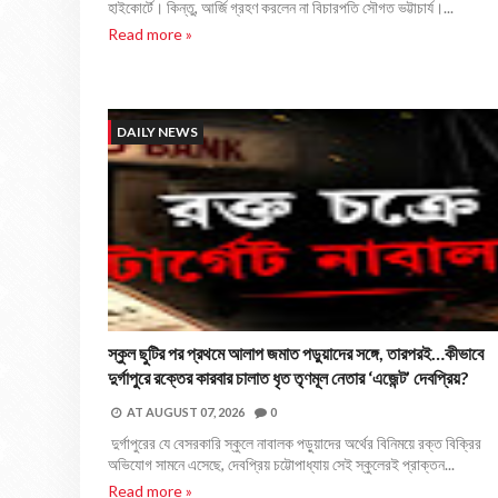
হাইকোর্টে। কিন্তু, আর্জি গ্রহণ করলেন না বিচারপতি সৌগত ভট্টাচার্য।...
Read more »
DAILY NEWS
স্কুল ছুটির পর প্রথমে আলাপ জমাত পড়ুয়াদের সঙ্গে, তারপরই…কীভাবে
দুর্গাপুরে রক্তের কারবার চালাত ধৃত তৃণমূল নেতার ‘এজেন্ট’ দেবপ্রিয়?
AT
AUGUST 07, 2026
0
দুর্গাপুরের যে বেসরকারি স্কুলে নাবালক পড়ুয়াদের অর্থের বিনিময়ে রক্ত বিক্রির
অভিযোগ সামনে এসেছে, দেবপ্রিয় চট্টোপাধ্যায় সেই স্কুলেরই প্রাক্তন...
Read more »