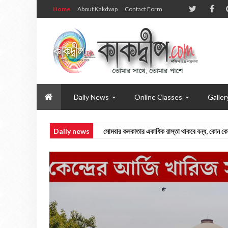
Home
About Kakdwip
Contact Form
Daily News
Online Classes
Galler
Daily news
স্কুল ছুটির পর প্রথমে আলাপ জমাত পড়ুয়াদের সঙ্গে, তার
Daily news
তিন দিন ধরে হাসপাতালে মিঠুন! দেখতে এলেন মুখ্যমন্ত্র
Daliy News
সুপ্রিম কোর্টের স্থগিতাদেশেও মিলল না স্বস্তি, রক্ষা
Daily news
সোমবার কলকাতার একাধিক রাস্তা থাকবে বন্ধ, কোন কোন 