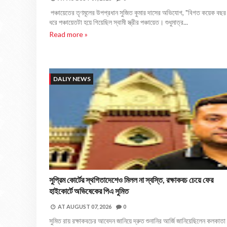
পঞ্চায়েতের তৃণমূলের উপপ্রধান সুজিত কুমার দাসের অভিযোগ, "বিগত কয়েক বছর
ধরে পঞ্চায়েতটা হয়ে গিয়েছিল স্বামী স্ত্রীর পঞ্চায়েত। শুধুমাত্র...
Read more »
DALIY NEWS
সুপ্রিম কোর্টের স্থগিতাদেশেও মিলল না স্বস্তি, রক্ষাকবচ চেয়ে ফের
হাইকোর্টে অভিষেকের পিএ সুমিত
AT
AUGUST 07, 2026
0
সুমিত রায় রক্ষাকবচের আবেদন জানিয়ে দ্রুত শুনানির আর্জি জানিয়েছিলেন কলকাতা