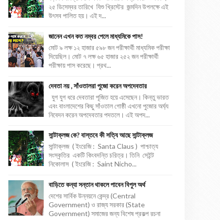
২৫ ডিসেম্বর তারিখে যিশু খ্রিস্টের জন্মদিন উপলক্ষে এই
উৎসব পালিত হয়। এই দ...
জানেন এখন কত নম্বর পেলে মাধ্যমিকে পাস!
মোট ৯ লক্ষ ১২ হাজার ৫৯৮ জন পরীক্ষার্থী মাধ্যমিক পরীক্ষা
দিয়েছিল। মোট ৭ লক্ষ ৬৫ হাজার ২৫২ জন পরীক্ষার্থী
পরীক্ষায় পাস করেছে। প্রথ...
দেবতা নয় , সাঁওতালরা পুজো করেন অপদেবতার
যুগ যুগ ধরে দেবতারা পূজিত হয়ে এসেছেন। কিন্তু ভারত
এবং বাংলাদেশের কিছু সাঁওতাল গোষ্ঠী এখনো পুজোর অর্ঘ্য
নিবেদন করেন অপদেবতার পদতলে। এই অপদ...
সান্টাক্লজ কে? বাস্তবে কী সত্যি আছে সান্টাক্লজ
সান্টাক্লজ ( ইংরেজি : Santa Claus ) পাশ্চাত্য
সংস্কৃতির একটি কিংবদন্তি চরিত্র। তিনি সেইন্ট
নিকোলাস ( ইংরেজি : Saint Nicho...
বাড়িতে কন্যা সন্তান থাকলে পাবেন বিপুল অর্থ
দেশের সার্বিক উন্নয়নে কেন্দ্র (Central
Government) ও রাজ্য সরকার (State
Government) সমাজের জন্য বিশেষ প্রকল্প রচনা