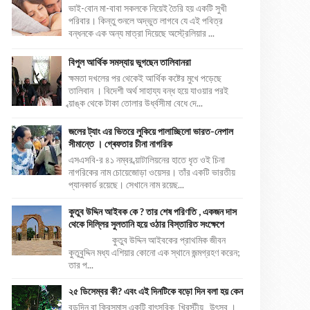
ভাই-বোন মা-বাবা সকলকে নিয়েই তৈরি হয় একটি সুখী
পরিবার। কিন্তু শুনলে অদ্ভুত লাগবে যে এই পবিত্র
বন্ধনকে এক অন্য মাত্রা দিয়েছে অস্ট্রেলিয়ার ...
বিপুল আর্থিক সমস্যায় ভুগছেন তালিবানরা
ক্ষমতা দখলের পর থেকেই আর্থিক কষ্টের মুখে পড়েছে
তালিবান । বিদেশী অর্থ সাহায্য বন্ধ হয়ে যাওয়ার পরই
ব্য়াঙ্ক থেকে টাকা তোলার উর্ধ্বসীমা বেধে দে...
জলের ট্যাং এর ভিতরে লুকিয়ে পালাচ্ছিলো ভারত-নেপাল
সীমান্তে । গ্ৰেফতার চীনা নাগরিক
এসএসবি-র ৪১ নম্বর ব্য়াটালিয়নের হাতে ধৃত ওই চিনা
নাগরিকের নাম চোয়েজোড়া ওয়েসর। তাঁর একটি ভারতীয়
প্যানকার্ড রয়েছে। সেখানে নাম রয়েছ...
কুতুব উদ্দিন আইবক কে ? তার শেষ পরিণতি , একজন দাস
থেকে দিল্লির সুলতানি হয়ে ওঠার বিস্তারিত সংক্ষেপে
কুতুব উদ্দিন আইবকের প্রাথমিক জীবন
কুতুবুদ্দিন মধ্য এশিয়ার কোনো এক স্থানে জন্মগ্রহণ করেন;
তার প...
২৫ ডিসেম্বর কী? এবং এই দিনটিকে বড়ো দিন বলা হয় কেন
বড়দিন বা ক্রিসমাস একটি বাৎসরিক খ্রিস্টীয় উৎসব ।