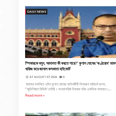
DAILY NEWS
স্পিকারকে বলুন, আদালত কী করতে পারে?’ কুণাল ঘোষের ‘কণ্ঠরোধ’ মামল
খারিজ করে জানাল কলকাতা হাইকোর্ট
AT
AUGUST 07, 2026
0
মামলার শুনানিতে এদিন কুণাল ঘোষের আইনজীবী বিশ্বরূপ ভট্টাচার্য বলেন,
"'জুডিশিয়াল রিভিউ' চাইছি। সংখ্যাগরিষ্ঠ বিধায়ক তাঁরা একদিকে থাকছেন।...
Read more »