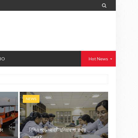

IO
Hot News
NEWS
৪
িং
বিসিএ পড়ে আইটি দুনিয়ায় পা রাখার
স্বপ্ন?