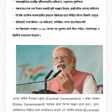
পাথরপ্রতিমায় ছাত্রীর শ্লীলতাহানির অভিযোগ, গ্রেফতার গৃহশিক্ষক
গঙ্গাসাগরে লক্ষ লক্ষ টাকার সরকারি কৃষি সরঞ্জাম উদ্ধার, রাজনৈতিক যোগের অভিযোগ
নিখোঁজ মানসিক ভারসাম্যহীন বৃদ্ধাকে পরিবারের হাতে ফিরিয়ে দিলেন বিজেপি নেতৃত্ব
বসিরহাটে ‘লাভ জিহাদ’-এর অভিযোগ, ধর্মপরিচয় গোপন করে বিয়ের দাবি
পথ নিরাপত্তা সপ্তাহ ২০২৬।সাগরে পথ সুরক্ষার বার্তা দিতে বর্ণাঢ্য শোভাযাত্রা ও
ট্রাফিক সচেতনতা উদ্যোগ।
দেশের সার্বিক উন্নয়নে কেন্দ্র (Central Government) ও রাজ্য সরকার
(State Government) সমাজের জন্য বিশেষ প্রকল্প রচনা করে। মূলত,
আর্থিকভাবে পিছিয়ে থাকা নাগরিকদের জন্যই এই আর্থিক সাহায্য (Economic