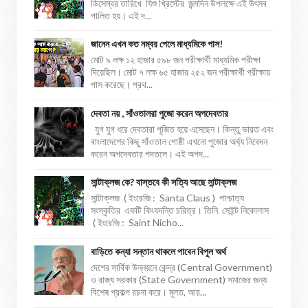
ডিসেম্বর তারিখে যিশু খ্রিস্টের জন্মদিন উপলক্ষে এই উৎসব
পালিত হয়। এই দ...
জানেন এখন কত নম্বর পেলে মাধ্যমিকে পাস!
মোট ৯ লক্ষ ১২ হাজার ৫৯৮ জন পরীক্ষার্থী মাধ্যমিক পরীক্ষা
দিয়েছিল। মোট ৭ লক্ষ ৬৫ হাজার ২৫২ জন পরীক্ষার্থী পরীক্ষায়
পাস করেছে। প্রথ...
দেবতা নয় , সাঁওতালরা পুজো করেন অপদেবতার
যুগ যুগ ধরে দেবতারা পূজিত হয়ে এসেছেন। কিন্তু ভারত এবং
বাংলাদেশের কিছু সাঁওতাল গোষ্ঠী এখনো পুজোর অর্ঘ্য নিবেদন
করেন অপদেবতার পদতলে। এই অপদ...
সান্টাক্লজ কে? বাস্তবে কী সত্যি আছে সান্টাক্লজ
সান্টাক্লজ ( ইংরেজি : Santa Claus ) পাশ্চাত্য
সংস্কৃতির একটি কিংবদন্তি চরিত্র। তিনি সেইন্ট নিকোলাস
( ইংরেজি : Saint Nicho...
বাড়িতে কন্যা সন্তান থাকলে পাবেন বিপুল অর্থ
দেশের সার্বিক উন্নয়নে কেন্দ্র (Central Government)
ও রাজ্য সরকার (State Government) সমাজের জন্য
বিশেষ প্রকল্প রচনা করে। মূলত, আর...