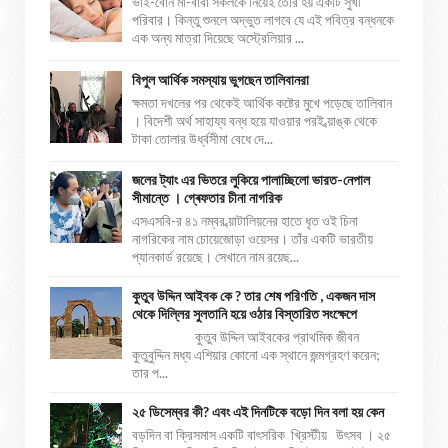
ভাই-বোন মা-বাবা সকলকে নিয়েই তৈরি হয় একটি সুখী
পরিবার। কিন্তু শুনলে অদ্ভুত লাগবে যে এই পবিত্র বন্ধনকে
এক অন্য মাত্রা দিয়েছে অস্ট্রেলিয়ার ...
বিপুল আর্থিক সমস্যায় ভুগছেন তালিবানরা
ক্ষমতা দখলের পর থেকেই আর্থিক কষ্টের মুখে পড়েছে তালিবান
। বিদেশী অর্থ সাহায্য বন্ধ হয়ে যাওয়ার পরই ব্য়াঙ্ক থেকে
টাকা তোলার উর্ধ্বসীমা বেধে দে...
জলের ট্যাং এর ভিতরে লুকিয়ে পালাচ্ছিলো ভারত-নেপাল
সীমান্তে । গ্ৰেফতার চীনা নাগরিক
এসএসবি-র ৪১ নম্বর ব্য়াটালিয়নের হাতে ধৃত ওই চিনা
নাগরিকের নাম চোয়েজোড়া ওয়েসর। তাঁর একটি ভারতীয়
প্যানকার্ড রয়েছে। সেখানে নাম রয়েছ...
কুতুব উদ্দিন আইবক কে ? তার শেষ পরিণতি , একজন দাস
থেকে দিল্লির সুলতানি হয়ে ওঠার বিস্তারিত সংক্ষেপে
কুতুব উদ্দিন আইবকের প্রাথমিক জীবন
কুতুবুদ্দিন মধ্য এশিয়ার কোনো এক স্থানে জন্মগ্রহণ করেন;
তার প...
২৫ ডিসেম্বর কী? এবং এই দিনটিকে বড়ো দিন বলা হয় কেন
বড়দিন বা ক্রিসমাস একটি বাৎসরিক খ্রিস্টীয় উৎসব । ২৫