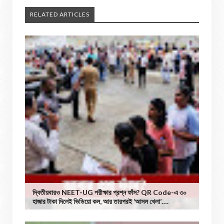
RELATED ARTICLES
দ্বিতীয়বারও NEET-UG পরীক্ষার প্রশ্ন ফাঁস? QR Code-এ ৩০
হাজার টাকা দিলেই ভিডিয়ো কল, আর তারপরই ‘আসল খেলা’….