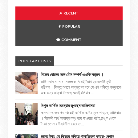
RECENT
POPULAR
COMMENT
POPULAR POSTS
নিজের বোনের সঙ্গে যৌন সম্পর্ক এওকি সম্ভব ।
ভাই-বোন মা-বাবা সকলকে নিয়েই তৈরি হয় একটি সুখী
পরিবার। কিন্তু শুনলে অদ্ভুত লাগবে যে এই পবিত্র বন্ধনকে
এক অন্য মাত্রা দিয়েছে অস্ট্রেলিয়ার ...
বিপুল আর্থিক সমস্যায় ভুগছেন তালিবানরা
ক্ষমতা দখলের পর থেকেই আর্থিক কষ্টের মুখে পড়েছে তালিবান
। বিদেশী অর্থ সাহায্য বন্ধ হয়ে যাওয়ার পরই ব্য়াঙ্ক থেকে
টাকা তোলার উর্ধ্বসীমা বেধে দে...
জলের ট্যাং এর ভিতরে লুকিয়ে পালাচ্ছিলো ভারত-নেপাল