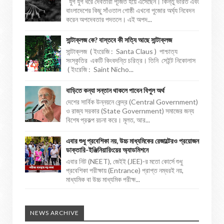
যুগ যুগ ধরে দেবতারা পূজিত হয়ে এসেছেন। কিন্তু ভারত এবং
বাংলাদেশের কিছু সাঁওতাল গোষ্ঠী এখনো পুজোর অর্ঘ্য নিবেদন
করেন অপদেবতার পদতলে। এই অপদ...
সান্টাক্লজ কে? বাস্তবে কী সত্যি আছে সান্টাক্লজ
সান্টাক্লজ ( ইংরেজি : Santa Claus ) পাশ্চাত্য
সংস্কৃতির একটি কিংবদন্তি চরিত্র। তিনি সেইন্ট নিকোলাস
( ইংরেজি : Saint Nicho...
বাড়িতে কন্যা সন্তান থাকলে পাবেন বিপুল অর্থ
দেশের সার্বিক উন্নয়নে কেন্দ্র (Central Government)
ও রাজ্য সরকার (State Government) সমাজের জন্য
বিশেষ প্রকল্প রচনা করে। মূলত, আর...
এবার শুধু প্রবেশিকা নয়, উচ্চ মাধ্যমিকের রেজাল্টেরও প্রয়োজন
ডাক্তারি-ইঞ্জিনিয়ারিংয়ের অ্যাডমিশনে
এবার নিট (NEET), জেইই (JEE)-র মতো কোর্সে শুধু
প্রবেশিকা পরীক্ষায় (Entrance) প্রাপ্ত নম্বরই নয়,
মাধ্যমিক বা উচ্চ মাধ্যমিক পরীক্ষ...
NEWS ARCHIVE