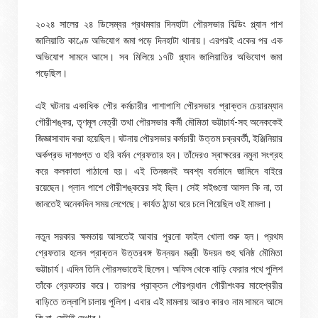
২০২৪ সালের ২৪ ডিসেম্বর প্রথমবার দিনহাটা পৌরসভার বিল্ডিং প্ল্যান পাশ
জালিয়াতি কাণ্ডে অভিযোগ জমা পড়ে দিনহাটা থানায়। এরপরই একের পর এক
অভিযোগ সামনে আসে। সব মিলিয়ে ১৭টি প্ল্যান জালিয়াতির অভিযোগ জমা
পড়েছিল।
এই ঘটনায় একাধিক পৌর কর্মচারীর পাশাপাশি পৌরসভার প্রাক্তন চেয়ারম্যান
গৌরীশঙ্কর, তৃণমূল নেত্রী তথা পৌরসভার কর্মী মৌমিতা ভট্টাচার্য-সহ অনেককেই
জিজ্ঞাসাবাদ করা হয়েছিল। ঘটনায় পৌরসভার কর্মচারী উত্তম চক্রবর্তী, ইঞ্জিনিয়ার
অর্কপ্রভ দাশগুপ্ত ও হরি বর্মন গ্রেফতার হন। তাঁদেরও স্বাক্ষরের নমুনা সংগ্রহ
করে কলকাতা পাঠানো হয়। এই তিনজনই অবশ্য বর্তমানে জামিনে বাইরে
রয়েছেন। প্লান পাশে গৌরীশঙ্করের সই ছিল। সেই সইগুলো আসল কি না, তা
জানতেই অনেকদিন সময় লেগেছে। কার্যত ঠান্ডা ঘরে চলে গিয়েছিল ওই মামলা।
নতুন সরকার ক্ষমতায় আসতেই আবার পুরনো ফাইল খোলা শুরু হল। প্রথম
গ্রেফতার হলেন প্রাক্তন উত্তরবঙ্গ উন্নয়ন মন্ত্রী উদয়ন গুহ ঘনিষ্ঠ মৌমিতা
ভট্টাচার্য। এদিন তিনি পৌরসভাতেই ছিলেন। অফিস থেকে বাড়ি ফেরার পথে পুলিশ
তাঁকে গ্রেফতার করে। তারপর প্রাক্তন পৌরপ্রধান গৌরীশংকর মাহেশ্বরীর
বাড়িতে তল্লাশি চালায় পুলিশ। এবার এই মামলায় আরও কারও নাম সামনে আসে
কি না, সেটাই দেখার।