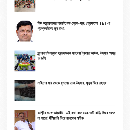
নিট আন্দোলনের মাঝেই বড় ব্রেক-থ্রু, গ্রেফতার TET-র
প্রশ্নফাঁসের মূল মাথা!
সুন্দরবন উপকূলে সন্দেহজনক মাছধরা ট্রলার আটক, উদ্ধার অস্ত্র
ও গুলি
লাইনের ধার থেকে যুগলের দেহ উদ্ধার, মৃত্যু ঘিরে রহস্য
কাশ্মীর মাঙ্গে আজ়াদি…এই কথা বলে যেন কেউ বাড়ি ফিরে যেতে
না পারে’, হুঁশিয়ারি দিয়ে রাখলেন শমীক