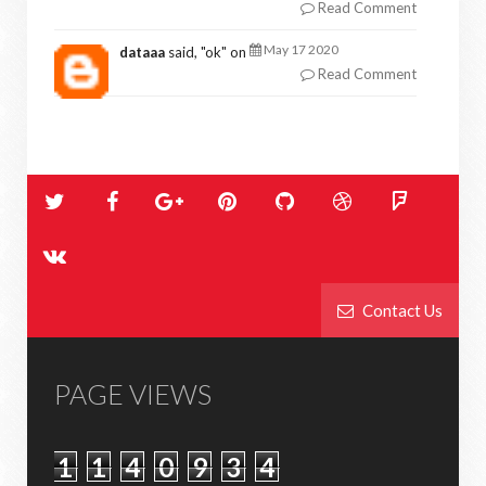
Read Comment
May 17 2020
dataaa
said, "
ok
" on
Read Comment
Contact Us
PAGE VIEWS
1
1
4
0
9
3
4