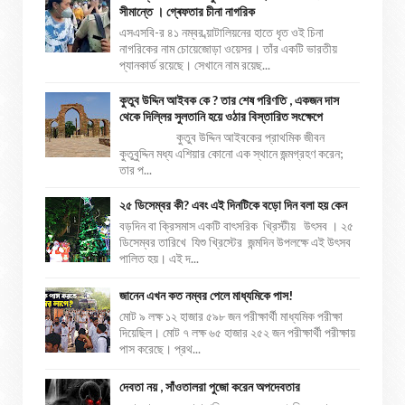
সীমান্তে । গ্ৰেফতার চীনা নাগরিক
এসএসবি-র ৪১ নম্বর ব্য়াটালিয়নের হাতে ধৃত ওই চিনা
নাগরিকের নাম চোয়েজোড়া ওয়েসর। তাঁর একটি ভারতীয়
প্যানকার্ড রয়েছে। সেখানে নাম রয়েছ...
কুতুব উদ্দিন আইবক কে ? তার শেষ পরিণতি , একজন দাস
থেকে দিল্লির সুলতানি হয়ে ওঠার বিস্তারিত সংক্ষেপে
কুতুব উদ্দিন আইবকের প্রাথমিক জীবন
কুতুবুদ্দিন মধ্য এশিয়ার কোনো এক স্থানে জন্মগ্রহণ করেন;
তার প...
২৫ ডিসেম্বর কী? এবং এই দিনটিকে বড়ো দিন বলা হয় কেন
বড়দিন বা ক্রিসমাস একটি বাৎসরিক খ্রিস্টীয় উৎসব । ২৫
ডিসেম্বর তারিখে যিশু খ্রিস্টের জন্মদিন উপলক্ষে এই উৎসব
পালিত হয়। এই দ...
জানেন এখন কত নম্বর পেলে মাধ্যমিকে পাস!
মোট ৯ লক্ষ ১২ হাজার ৫৯৮ জন পরীক্ষার্থী মাধ্যমিক পরীক্ষা
দিয়েছিল। মোট ৭ লক্ষ ৬৫ হাজার ২৫২ জন পরীক্ষার্থী পরীক্ষায়
পাস করেছে। প্রথ...
দেবতা নয় , সাঁওতালরা পুজো করেন অপদেবতার