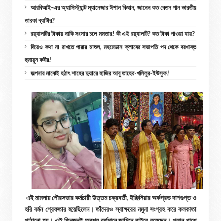
আরবিআই-এর অ্যাসিস্ট্যান্ট ম্যানেজার ঈশান কিষান, জানেন কত বেতন পান ভারতীয়
তারকা ব্যাটার?
রয়্যালটির টাকায় নাকি সংসার চলে মমতার! কী এই রয়্যালটি? কত টাকা পাওয়া যায়?
দিয়েও কথা না রাখতে পারার মাশুল, মহমেডান ক্লাবের সভাপতি পদ থেকে বরখাস্ত
হুমায়ুন কবীর!
জল্পনার মাঝেই হঠাৎ শাহের দুয়ারে হাজির আবু তাহের-খলিলুর-ইউসুফ!
এই মামলায় পৌরসভার কর্মচারী উত্তম চক্রবর্তী, ইঞ্জিনিয়ার অর্কপ্রভ দাশগুপ্ত ও
হরি বর্মন গ্রেফতার হয়েছিলেন। তাঁদেরও স্বাক্ষরের নমুনা সংগ্রহ করে কলকাতা
পাঠানো হয়। এই তিনজনই অবশ্য বর্তমানে জামিনে বাইরে রয়েছেন। প্লান পাশে