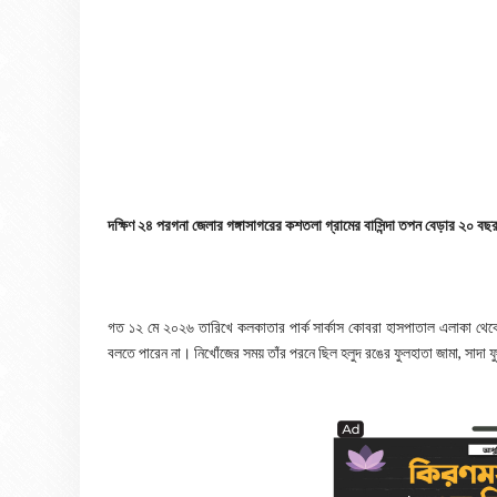
​দক্ষিণ ২৪ পরগনা জেলার গঙ্গাসাগরের কশতলা গ্রামের বাসিন্দা তপন বেড়ার ২০ বছ
গত ১২ মে ২০২৬ তারিখে কলকাতার পার্ক সার্কাস কোবরা হাসপাতাল এলাকা থেকে ত
বলতে পারেন না। ​নিখোঁজের সময় তাঁর পরনে ছিল হলুদ রঙের ফুলহাতা জামা, সাদা 