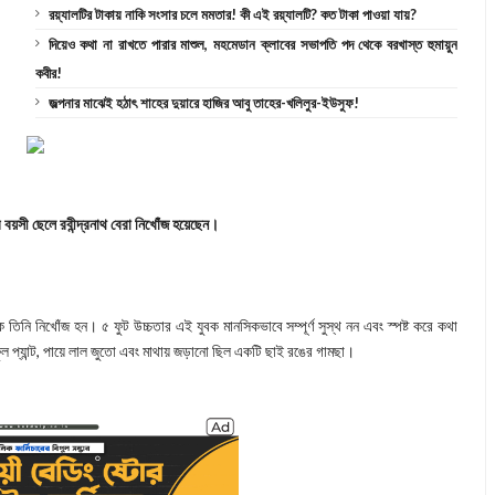
রয়্যালটির টাকায় নাকি সংসার চলে মমতার! কী এই রয়্যালটি? কত টাকা পাওয়া যায়?
দিয়েও কথা না রাখতে পারার মাশুল, মহমেডান ক্লাবের সভাপতি পদ থেকে বরখাস্ত হুমায়ুন
কবীর!
জল্পনার মাঝেই হঠাৎ শাহের দুয়ারে হাজির আবু তাহের-খলিলুর-ইউসুফ!
র বয়সী ছেলে রবীন্দ্রনাথ বেরা নিখোঁজ হয়েছেন।
িনি নিখোঁজ হন। ৫ ফুট উচ্চতার এই যুবক মানসিকভাবে সম্পূর্ণ সুস্থ নন এবং স্পষ্ট করে কথা
ফুল প্যান্ট, পায়ে লাল জুতো এবং মাথায় জড়ানো ছিল একটি ছাই রঙের গামছা।