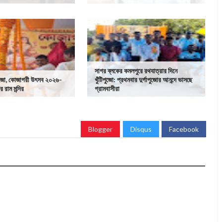
সাগর ব্লকের কমলপুরে রথযাত্রার দিনে
ি পুজো, কোজাগরী উৎসব ২০২৬-
খুঁটিপুজো: প্রথমবার দুর্গাপুজোর আনন্দে ভাসছে
 রাম মন্দির
গ্রামবাসীরা
Blogger
Disqus
Facebook