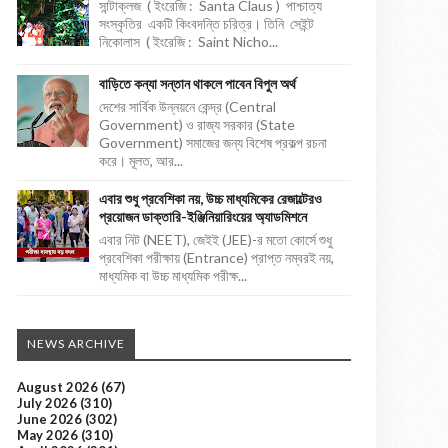
সান্টাক্লজ ( ইংরেজি : Santa Claus ) পাশ্চাত্য
সংস্কৃতির একটি কিংবদন্তি চরিত্র। তিনি সেইন্ট
নিকোলাস ( ইংরেজি : Saint Nicho...
বাড়িতে কন্যা সন্তান থাকলে পাবেন বিপুল অর্থ
দেশের সার্বিক উন্নয়নে কেন্দ্র (Central
Government) ও রাজ্য সরকার (State
Government) সমাজের জন্য বিশেষ প্রকল্প রচনা
করে। মূলত, আর...
এবার শুধু প্রবেশিকা নয়, উচ্চ মাধ্যমিকের রেজাল্টেরও
প্রয়োজন ডাক্তারি-ইঞ্জিনিয়ারিংয়ের অ্যাডমিশনে
এবার নিট (NEET), জেইই (JEE)-র মতো কোর্সে শুধু
প্রবেশিকা পরীক্ষায় (Entrance) প্রাপ্ত নম্বরই নয়,
মাধ্যমিক বা উচ্চ মাধ্যমিক পরীক্ষ...
NEWS ARCHIVE
August 2026
(67)
July 2026
(310)
June 2026
(302)
May 2026
(310)