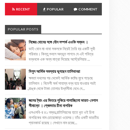
RECENT
POPULAR
COMMENT
POPULAR POSTS
নিজের বোনের সঙ্গে যৌন সম্পর্ক এওকি সম্ভব ।
ভাই-বোন মা-বাবা সকলকে নিয়েই তৈরি হয় একটি সুখী
পরিবার। কিন্তু শুনলে অদ্ভুত লাগবে যে এই পবিত্র
বন্ধনকে এক অন্য মাত্রা দিয়েছে অস্ট্রেলিয়ার ...
বিপুল আর্থিক সমস্যায় ভুগছেন তালিবানরা
ক্ষমতা দখলের পর থেকেই আর্থিক কষ্টের মুখে পড়েছে
তালিবান । বিদেশী অর্থ সাহায্য বন্ধ হয়ে যাওয়ার পরই
ব্য়াঙ্ক থেকে টাকা তোলার উর্ধ্বসীমা বেধে দে...
জলের ট্যাং এর ভিতরে লুকিয়ে পালাচ্ছিলো ভারত-নেপাল
সীমান্তে । গ্ৰেফতার চীনা নাগরিক
এসএসবি-র ৪১ নম্বর ব্য়াটালিয়নের হাতে ধৃত ওই চিনা
নাগরিকের নাম চোয়েজোড়া ওয়েসর। তাঁর একটি ভারতীয়
প্যানকার্ড রয়েছে। সেখানে নাম রয়েছ...