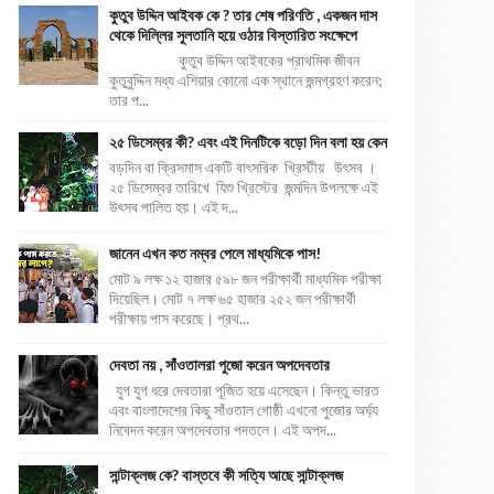
কুতুব উদ্দিন আইবক কে ? তার শেষ পরিণতি , একজন দাস
থেকে দিল্লির সুলতানি হয়ে ওঠার বিস্তারিত সংক্ষেপে
কুতুব উদ্দিন আইবকের প্রাথমিক জীবন
কুতুবুদ্দিন মধ্য এশিয়ার কোনো এক স্থানে জন্মগ্রহণ করেন;
তার প...
২৫ ডিসেম্বর কী? এবং এই দিনটিকে বড়ো দিন বলা হয় কেন
বড়দিন বা ক্রিসমাস একটি বাৎসরিক খ্রিস্টীয় উৎসব ।
২৫ ডিসেম্বর তারিখে যিশু খ্রিস্টের জন্মদিন উপলক্ষে এই
উৎসব পালিত হয়। এই দ...
জানেন এখন কত নম্বর পেলে মাধ্যমিকে পাস!
মোট ৯ লক্ষ ১২ হাজার ৫৯৮ জন পরীক্ষার্থী মাধ্যমিক পরীক্ষা
দিয়েছিল। মোট ৭ লক্ষ ৬৫ হাজার ২৫২ জন পরীক্ষার্থী
পরীক্ষায় পাস করেছে। প্রথ...
দেবতা নয় , সাঁওতালরা পুজো করেন অপদেবতার
যুগ যুগ ধরে দেবতারা পূজিত হয়ে এসেছেন। কিন্তু ভারত
এবং বাংলাদেশের কিছু সাঁওতাল গোষ্ঠী এখনো পুজোর অর্ঘ্য
নিবেদন করেন অপদেবতার পদতলে। এই অপদ...
সান্টাক্লজ কে? বাস্তবে কী সত্যি আছে সান্টাক্লজ