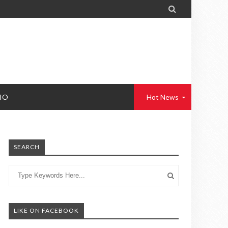

IO
Hot News
SEARCH
LIKE ON FACEBOOK