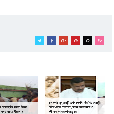
তখনকার মুখ্যমন্ত্রী তথ্য দেননি, ওঁর বিদ্যুৎমন্ত্রী
পর সোসাইটির দখলে ফিরল
ফেঁসে যেতে পারতেন’,নাম না করে মমতা ও
 হস্তান্তরে উচ্ছ্বাস
মণীশকে আক্রমণ শুভেন্দুর