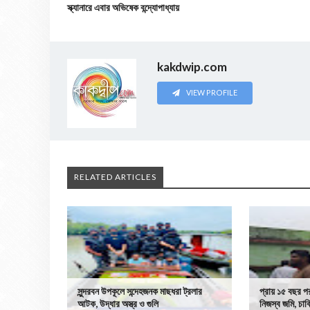
স্ক্যানারে এবার অভিষেক বন্দ্যোপাধ্যায়
kakdwip.com
VIEW PROFILE
RELATED ARTICLES
সুন্দরবন উপকূলে সন্দেহজনক মাছধরা ট্রলার
প্রায় ১৫ বছর 
আটক, উদ্ধার অস্ত্র ও গুলি
নিজস্ব জমি, চাবি