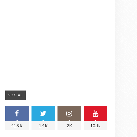
SOCIAL
41.9K
1.4K
2K
10.1k