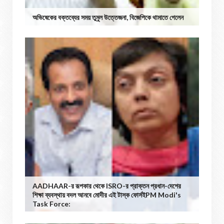
অভিষেকের বক্তব্যের সময় তুমুল উত্তেজনা, বিজেপিকে থামাতে গেলেন
AADHAAR-র রূপকার থেকে ISRO-র প্রাক্তন প্রধান-দেশের
শিক্ষা ব্যবস্থায় বদল আনবে মোদীর এই টাস্ক ফোর্সইPM Modi's
Task Force: