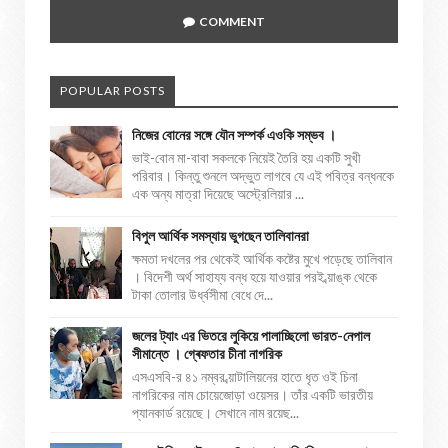
COMMENT
POPULAR POSTS
নিজের বোনের সঙ্গে যৌন সম্পর্ক এওকি সম্ভব ।
ভাই-বোন মা-বাবা সকলকে নিয়েই তৈরি হয় একটি সুখী
পরিবার। কিন্তু শুনলে অদ্ভুত লাগবে যে এই পবিত্র বন্ধনকে
এক অন্য মাত্রা দিয়েছে অস্ট্রেলিয়ার ...
বিপুল আর্থিক সমস্যায় ভুগছেন তালিবানরা
ক্ষমতা দখলের পর থেকেই আর্থিক কষ্টের মুখে পড়েছে তালিবান
। বিদেশী অর্থ সাহায্য বন্ধ হয়ে যাওয়ার পরই ব্য়াঙ্ক থেকে
টাকা তোলার উর্ধ্বসীমা বেধে দে...
জলের ট্যাং এর ভিতরে লুকিয়ে পালাচ্ছিলো ভারত-নেপাল
সীমান্তে । গ্ৰেফতার চীনা নাগরিক
এসএসবি-র ৪১ নম্বর ব্য়াটালিয়নের হাতে ধৃত ওই চিনা
নাগরিকের নাম চোয়েজোড়া ওয়েসর। তাঁর একটি ভারতীয়
প্যানকার্ড রয়েছে। সেখানে নাম রয়েছ...