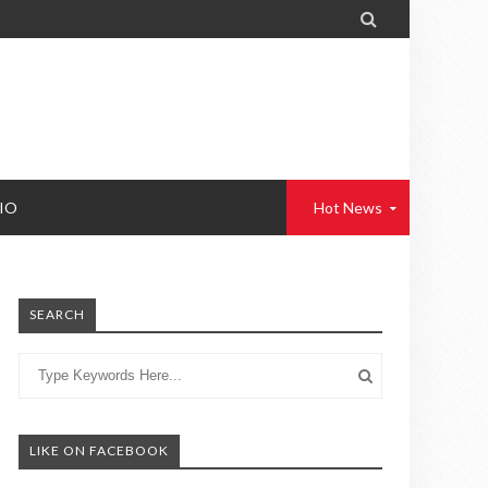

IO
Hot News
SEARCH
LIKE ON FACEBOOK