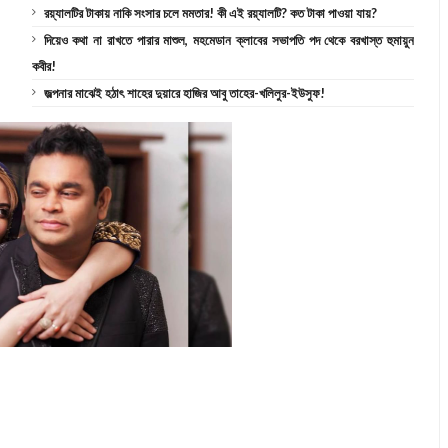
রয়্যালটির টাকায় নাকি সংসার চলে মমতার! কী এই রয়্যালটি? কত টাকা পাওয়া যায়?
দিয়েও কথা না রাখতে পারার মাশুল, মহমেডান ক্লাবের সভাপতি পদ থেকে বরখাস্ত হুমায়ুন
কবীর!
জল্পনার মাঝেই হঠাৎ শাহের দুয়ারে হাজির আবু তাহের-খলিলুর-ইউসুফ!