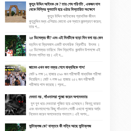
কুতুব উদ্দিন আইবক কে ? তার শেষ পরিণতি , একজন দাস
থেকে দিল্লির সুলতানি হয়ে ওঠার বিস্তারিত সংক্ষেপে
কুতুব উদ্দিন আইবকের প্রাথমিক জীবন
কুতুবুদ্দিন মধ্য এশিয়ার কোনো এক স্থানে জন্মগ্রহণ করেন;
তার প...
২৫ ডিসেম্বর কী? এবং এই দিনটিকে বড়ো দিন বলা হয় কেন
বড়দিন বা ক্রিসমাস একটি বাৎসরিক খ্রিস্টীয় উৎসব ।
২৫ ডিসেম্বর তারিখে যিশু খ্রিস্টের জন্মদিন উপলক্ষে এই
উৎসব পালিত হয়। এই দ...
জানেন এখন কত নম্বর পেলে মাধ্যমিকে পাস!
মোট ৯ লক্ষ ১২ হাজার ৫৯৮ জন পরীক্ষার্থী মাধ্যমিক পরীক্ষা
দিয়েছিল। মোট ৭ লক্ষ ৬৫ হাজার ২৫২ জন পরীক্ষার্থী
পরীক্ষায় পাস করেছে। প্রথ...
দেবতা নয় , সাঁওতালরা পুজো করেন অপদেবতার
যুগ যুগ ধরে দেবতারা পূজিত হয়ে এসেছেন। কিন্তু ভারত
এবং বাংলাদেশের কিছু সাঁওতাল গোষ্ঠী এখনো পুজোর অর্ঘ্য
নিবেদন করেন অপদেবতার পদতলে। এই অপদ...
সান্টাক্লজ কে? বাস্তবে কী সত্যি আছে সান্টাক্লজ