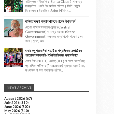
সান্টাক্লজ ( ইংরেজি : Santa Claus ) পাশ্চাত্য
সংস্কৃতির একটি কিংবদন্তি চরিত্র। তিনি সেইন্ট
নিকোলাস ( ইংরেজি : Saint Nicho...
বাড়িতে কন্যা সন্তান থাকলে পাবেন বিপুল অর্থ
দেশের সার্বিক উন্নয়নে কেন্দ্র (Central
Government) ও রাজ্য সরকার (State
Government) সমাজের জন্য বিশেষ প্রকল্প রচনা
করে। মূলত, আর...
এবার শুধু প্রবেশিকা নয়, উচ্চ মাধ্যমিকের রেজাল্টেরও
প্রয়োজন ডাক্তারি-ইঞ্জিনিয়ারিংয়ের অ্যাডমিশনে
এবার নিট (NEET), জেইই (JEE)-র মতো কোর্সে শুধু
প্রবেশিকা পরীক্ষায় (Entrance) প্রাপ্ত নম্বরই নয়,
মাধ্যমিক বা উচ্চ মাধ্যমিক পরীক্ষ...
NEWS ARCHIVE
August 2026
(67)
July 2026
(310)
June 2026
(302)
May 2026
(310)