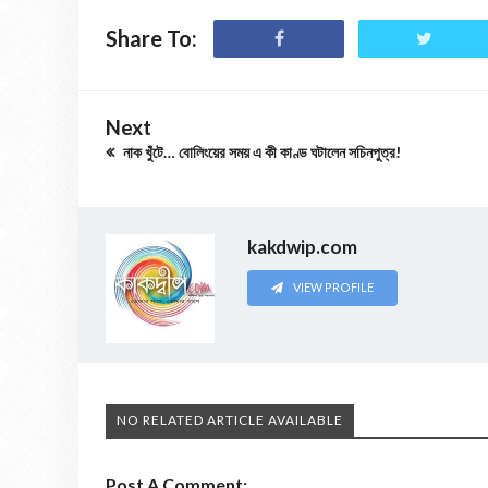
Share To:
Next
নাক খুঁটে… বোলিংয়ের সময় এ কী কাণ্ড ঘটালেন সচিনপুত্র!
kakdwip.com
VIEW PROFILE
NO RELATED ARTICLE AVAILABLE
Post A Comment: