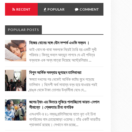
RECENT
POPULAR
COMMENT
POPULAR POSTS
নিজের বোনের সঙ্গে যৌন সম্পর্ক এওকি সম্ভব ।
ভাই-বোন মা-বাবা সকলকে নিয়েই তৈরি হয় একটি সুখী
পরিবার। কিন্তু শুনলে অদ্ভুত লাগবে যে এই পবিত্র
বন্ধনকে এক অন্য মাত্রা দিয়েছে অস্ট্রেলিয়ার ...
বিপুল আর্থিক সমস্যায় ভুগছেন তালিবানরা
ক্ষমতা দখলের পর থেকেই আর্থিক কষ্টের মুখে পড়েছে
তালিবান । বিদেশী অর্থ সাহায্য বন্ধ হয়ে যাওয়ার পরই
ব্য়াঙ্ক থেকে টাকা তোলার উর্ধ্বসীমা বেধে দে...
জলের ট্যাং এর ভিতরে লুকিয়ে পালাচ্ছিলো ভারত-নেপাল
সীমান্তে । গ্ৰেফতার চীনা নাগরিক
এসএসবি-র ৪১ নম্বর ব্য়াটালিয়নের হাতে ধৃত ওই চিনা
নাগরিকের নাম চোয়েজোড়া ওয়েসর। তাঁর একটি ভারতীয়
প্যানকার্ড রয়েছে। সেখানে নাম রয়েছ...