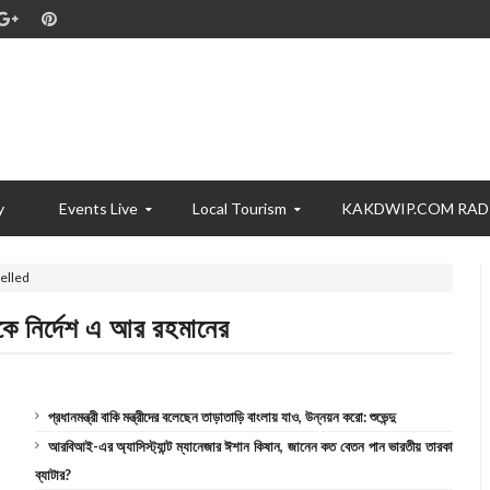
y
Events Live
Local Tourism
KAKDWIP.COM RAD
elled
্রীকে নির্দেশ এ আর রহমানের
প্রধানমন্ত্রী বাকি মন্ত্রীদের বলেছেন তাড়াতাড়ি বাংলায় যাও, উন্নয়ন করো: শুভেন্দু
আরবিআই-এর অ্যাসিস্ট্যান্ট ম্যানেজার ঈশান কিষান, জানেন কত বেতন পান ভারতীয় তারকা
ব্যাটার?