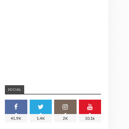
SOCIAL
41.9K
1.4K
2K
10.1k