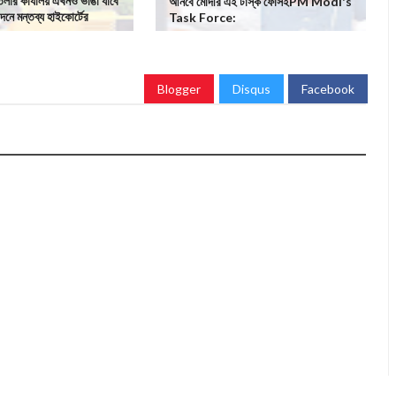
ার কার্যালয় এখনও ভাঙা যাবে
আনবে মোদীর এই টাস্ক ফোর্সইPM Modi's
দনে মন্তব্য হাইকোর্টের
Task Force:
Blogger
Disqus
Facebook