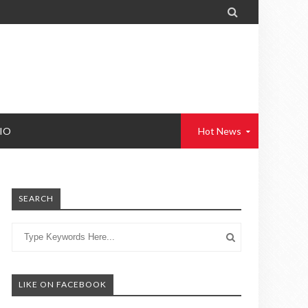

IO
Hot News
SEARCH
LIKE ON FACEBOOK