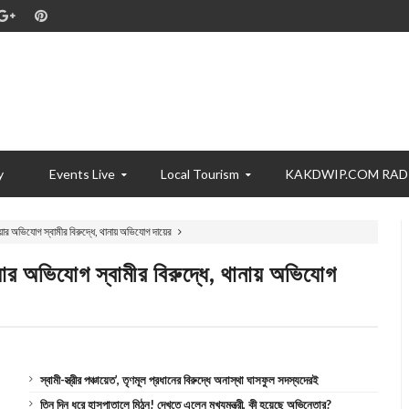
y
Events Live
Local Tourism
KAKDWIP.COM RAD
েওয়ার অভিযোগ স্বামীর বিরুদ্ধে, থানায় অভিযোগ দায়ের
েওয়ার অভিযোগ স্বামীর বিরুদ্ধে, থানায় অভিযোগ
স্বামী-স্ত্রীর পঞ্চায়েত’, তৃণমূল প্রধানের বিরুদ্ধে অনাস্থা ঘাসফুল সদস্যদেরই
তিন দিন ধরে হাসপাতালে মিঠুন! দেখতে এলেন মুখ্যমন্ত্রী, কী হয়েছে অভিনেতার?