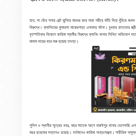
হাত, পা বেঁধে গলায় বেল্ট ঝুলিয়ে মারধর করে সারা শরীরে কাঁচি দিয়ে খুঁচিয়ে 
বিরুদ্ধে। ক্যানিংয়ের কুমারসা মাঝেরপাড়া এলাকার ঘটনা। বুধবার রাতভোর স্ত্র
বৃহস্পতিবার বিকেলে কারিমা স্বামীর বিরুদ্ধে ক্যানিং থানায় লিখিত অভিযোগ
মামলা দায়ের করে শুরু হয়েছে তদন্ত।
পুলিশ ও স্থানীয় সূত্রের খবর, বছর সাতেক আগে বারুইপুর থানার বেলেগাছি এলাক
বছর ছয়েকের সন্তানও রয়েছে। বর্তমানেও কারিমা অন্তঃসত্ত্বা। শারীরিক অ