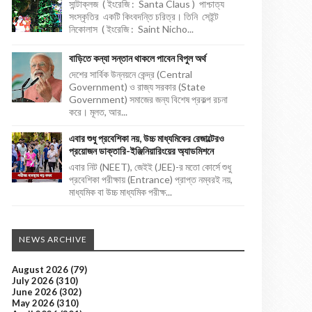
সান্টাক্লজ ( ইংরেজি : Santa Claus ) পাশ্চাত্য
সংস্কৃতির একটি কিংবদন্তি চরিত্র। তিনি সেইন্ট
নিকোলাস ( ইংরেজি : Saint Nicho...
বাড়িতে কন্যা সন্তান থাকলে পাবেন বিপুল অর্থ
দেশের সার্বিক উন্নয়নে কেন্দ্র (Central
Government) ও রাজ্য সরকার (State
Government) সমাজের জন্য বিশেষ প্রকল্প রচনা
করে। মূলত, আর...
এবার শুধু প্রবেশিকা নয়, উচ্চ মাধ্যমিকের রেজাল্টেরও
প্রয়োজন ডাক্তারি-ইঞ্জিনিয়ারিংয়ের অ্যাডমিশনে
এবার নিট (NEET), জেইই (JEE)-র মতো কোর্সে শুধু
প্রবেশিকা পরীক্ষায় (Entrance) প্রাপ্ত নম্বরই নয়,
মাধ্যমিক বা উচ্চ মাধ্যমিক পরীক্ষ...
NEWS ARCHIVE
August 2026
(79)
July 2026
(310)
June 2026
(302)
May 2026
(310)