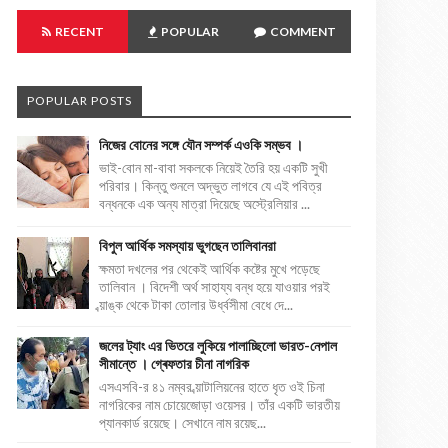
RECENT
POPULAR
COMMENT
POPULAR POSTS
নিজের বোনের সঙ্গে যৌন সম্পর্ক এওকি সম্ভব ।
ভাই-বোন মা-বাবা সকলকে নিয়েই তৈরি হয় একটি সুখী
পরিবার। কিন্তু শুনলে অদ্ভুত লাগবে যে এই পবিত্র
বন্ধনকে এক অন্য মাত্রা দিয়েছে অস্ট্রেলিয়ার ...
বিপুল আর্থিক সমস্যায় ভুগছেন তালিবানরা
ক্ষমতা দখলের পর থেকেই আর্থিক কষ্টের মুখে পড়েছে
তালিবান । বিদেশী অর্থ সাহায্য বন্ধ হয়ে যাওয়ার পরই
ব্য়াঙ্ক থেকে টাকা তোলার উর্ধ্বসীমা বেধে দে...
জলের ট্যাং এর ভিতরে লুকিয়ে পালাচ্ছিলো ভারত-নেপাল
সীমান্তে । গ্ৰেফতার চীনা নাগরিক
এসএসবি-র ৪১ নম্বর ব্য়াটালিয়নের হাতে ধৃত ওই চিনা
নাগরিকের নাম চোয়েজোড়া ওয়েসর। তাঁর একটি ভারতীয়
প্যানকার্ড রয়েছে। সেখানে নাম রয়েছ...