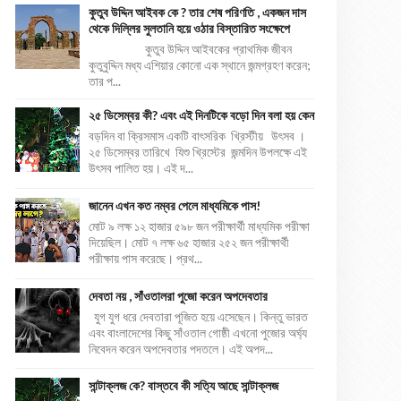
কুতুব উদ্দিন আইবক কে ? তার শেষ পরিণতি , একজন দাস
থেকে দিল্লির সুলতানি হয়ে ওঠার বিস্তারিত সংক্ষেপে
কুতুব উদ্দিন আইবকের প্রাথমিক জীবন
কুতুবুদ্দিন মধ্য এশিয়ার কোনো এক স্থানে জন্মগ্রহণ করেন;
তার প...
২৫ ডিসেম্বর কী? এবং এই দিনটিকে বড়ো দিন বলা হয় কেন
বড়দিন বা ক্রিসমাস একটি বাৎসরিক খ্রিস্টীয় উৎসব ।
২৫ ডিসেম্বর তারিখে যিশু খ্রিস্টের জন্মদিন উপলক্ষে এই
উৎসব পালিত হয়। এই দ...
জানেন এখন কত নম্বর পেলে মাধ্যমিকে পাস!
মোট ৯ লক্ষ ১২ হাজার ৫৯৮ জন পরীক্ষার্থী মাধ্যমিক পরীক্ষা
দিয়েছিল। মোট ৭ লক্ষ ৬৫ হাজার ২৫২ জন পরীক্ষার্থী
পরীক্ষায় পাস করেছে। প্রথ...
দেবতা নয় , সাঁওতালরা পুজো করেন অপদেবতার
যুগ যুগ ধরে দেবতারা পূজিত হয়ে এসেছেন। কিন্তু ভারত
এবং বাংলাদেশের কিছু সাঁওতাল গোষ্ঠী এখনো পুজোর অর্ঘ্য
নিবেদন করেন অপদেবতার পদতলে। এই অপদ...
সান্টাক্লজ কে? বাস্তবে কী সত্যি আছে সান্টাক্লজ