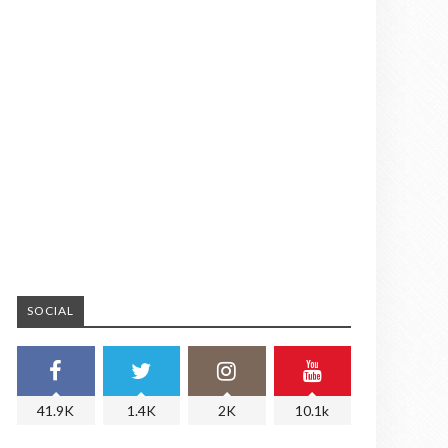
SOCIAL
41.9K
1.4K
2K
10.1k