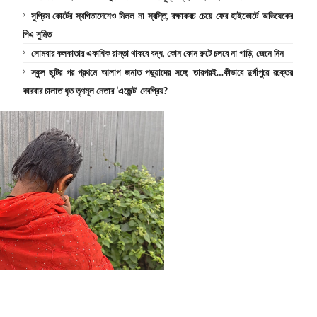
সুপ্রিম কোর্টের স্থগিতাদেশেও মিলল না স্বস্তি, রক্ষাকবচ চেয়ে ফের হাইকোর্টে অভিষেকের
পিএ সুমিত
সোমবার কলকাতার একাধিক রাস্তা থাকবে বন্ধ, কোন কোন রুটে চলবে না গাড়ি, জেনে নিন
স্কুল ছুটির পর প্রথমে আলাপ জমাত পড়ুয়াদের সঙ্গে, তারপরই…কীভাবে দুর্গাপুরে রক্তের
কারবার চালাত ধৃত তৃণমূল নেতার ‘এজেন্ট’ দেবপ্রিয়?