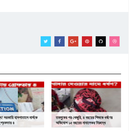
য! সরকারি হাসপাতালে নার্সকে
তমলুকের পর খেজুরি, ৪ বছরের শিশুকে ধর্ষণের
 গ্রেফতার ৪
অভিযোগ ১৫ বছরের নাবালেকর বিরুদ্ধে