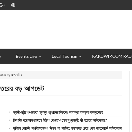
y
Events Live
Local Tourism
KAKDWIP.COM RAD
দফতরের বড় আপডেট
ফতরের বড় আপডেট
স্বামী-স্ত্রীর পঞ্চায়েত’, তৃণমূল প্রধানের বিরুদ্ধে অনাস্থা ঘাসফুল সদস্যদেরই
তিন দিন ধরে হাসপাতালে মিঠুন! দেখতে এলেন মুখ্যমন্ত্রী, কী হয়েছে অভিনেতার?
সুপ্রিম কোর্টের স্থগিতাদেশেও মিলল না স্বস্তি, রক্ষাকবচ চেয়ে ফের হাইকোর্টে অভিষেকের