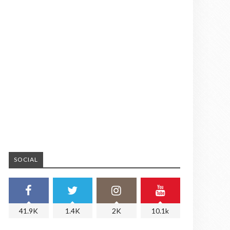
SOCIAL
41.9K
1.4K
2K
10.1k