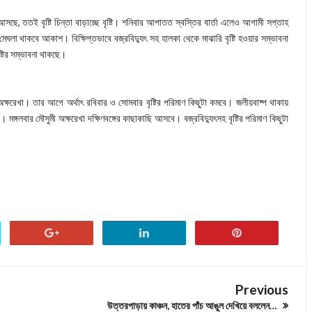
 আসছে, ততই বৃষ্টি চিন্তা বাড়াচ্ছে বৃষ্টি। শনিবার আপাতত স্বস্তির বার্তা এলেও আগামী সপ্তাহ
মেঘলা থাকবে আকাশ। বিক্ষিপ্তভাবে বজ্রবিদ্যুৎ সহ হালকা থেকে মাঝারি বৃষ্টি হওয়ার সম্ভাবনা
ষ্টির সম্ভাবনা থাকছে।
 অক্ষরেখা। তার আগে অর্থাৎ রবিবার ও সোমবার বৃষ্টির পরিমাণ কিছুটা কমবে। জলীয়বাষ্প থাকায়
। মঙ্গলবার মৌসুমী অক্ষরেখা দক্ষিণবঙ্গের কাছাকাছি আসবে। বজ্রবিদ্যুৎসহ বৃষ্টির পরিমাণ কিছুটা
Previous
উত্তরপাড়ায় কাঞ্চন, হাতের পাঁচ আঙুল দেখিয়ে বললেন…