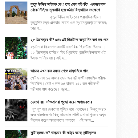
কুতুব উদ্দিন আইবক কে ? তার শেষ পরিণতি , একজন দাস
থেকে দিল্লির সুলতানি হয়ে ওঠার বিস্তারিত সংক্ষেপে
কুতুব উদ্দিন আইবকের প্রাথমিক জীবন
কুতুবুদ্দিন মধ্য এশিয়ার কোনো এক স্থানে জন্মগ্রহণ করেন;
তার প...
২৫ ডিসেম্বর কী? এবং এই দিনটিকে বড়ো দিন বলা হয় কেন
বড়দিন বা ক্রিসমাস একটি বাৎসরিক খ্রিস্টীয় উৎসব ।
২৫ ডিসেম্বর তারিখে যিশু খ্রিস্টের জন্মদিন উপলক্ষে এই
উৎসব পালিত হয়। এই দ...
জানেন এখন কত নম্বর পেলে মাধ্যমিকে পাস!
মোট ৯ লক্ষ ১২ হাজার ৫৯৮ জন পরীক্ষার্থী মাধ্যমিক পরীক্ষা
দিয়েছিল। মোট ৭ লক্ষ ৬৫ হাজার ২৫২ জন পরীক্ষার্থী
পরীক্ষায় পাস করেছে। প্রথ...
দেবতা নয় , সাঁওতালরা পুজো করেন অপদেবতার
যুগ যুগ ধরে দেবতারা পূজিত হয়ে এসেছেন। কিন্তু ভারত
এবং বাংলাদেশের কিছু সাঁওতাল গোষ্ঠী এখনো পুজোর অর্ঘ্য
নিবেদন করেন অপদেবতার পদতলে। এই অপদ...
সান্টাক্লজ কে? বাস্তবে কী সত্যি আছে সান্টাক্লজ