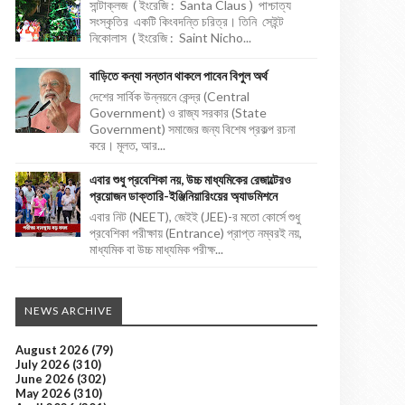
সান্টাক্লজ ( ইংরেজি : Santa Claus ) পাশ্চাত্য
সংস্কৃতির একটি কিংবদন্তি চরিত্র। তিনি সেইন্ট
নিকোলাস ( ইংরেজি : Saint Nicho...
বাড়িতে কন্যা সন্তান থাকলে পাবেন বিপুল অর্থ
দেশের সার্বিক উন্নয়নে কেন্দ্র (Central
Government) ও রাজ্য সরকার (State
Government) সমাজের জন্য বিশেষ প্রকল্প রচনা
করে। মূলত, আর...
এবার শুধু প্রবেশিকা নয়, উচ্চ মাধ্যমিকের রেজাল্টেরও
প্রয়োজন ডাক্তারি-ইঞ্জিনিয়ারিংয়ের অ্যাডমিশনে
এবার নিট (NEET), জেইই (JEE)-র মতো কোর্সে শুধু
প্রবেশিকা পরীক্ষায় (Entrance) প্রাপ্ত নম্বরই নয়,
মাধ্যমিক বা উচ্চ মাধ্যমিক পরীক্ষ...
NEWS ARCHIVE
August 2026
(79)
July 2026
(310)
June 2026
(302)
May 2026
(310)