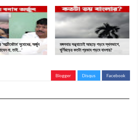
র ‘আল্টিমেটাম’ সুবোধের, অর্জুন
মঙ্গলবার সন্ধ্যাতেই আছড়ে পড়বে স্থলভাগে,
পাবেন না, তাই…’
ঘূর্ণিঝড়ের কতটা প্রভাব পড়বে বাংলায়?
Blogger
Disqus
Facebook