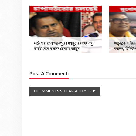
মাঠে মারা গেল ভরতপুরের হুমায়ুনের সংখ্যালঘু
শুভেন্দুকে ৭ দিনে
কার্ড? বেঁকে বসলেন ডেবরার হুমায়ুন
বললেন, ‘টিকিট 
Post A Comment:
0 COMMENTS SO FAR,ADD YOURS