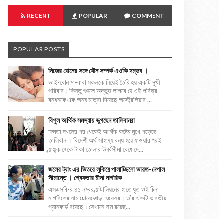
RECENT
POPULAR
COMMENT
POPULAR POSTS
নিজের বোনের সঙ্গে যৌন সম্পর্ক এওকি সম্ভব ।
ভাই-বোন মা-বাবা সকলকে নিয়েই তৈরি হয় একটি সুখী
পরিবার। কিন্তু শুনলে অদ্ভুত লাগবে যে এই পবিত্র
বন্ধনকে এক অন্য মাত্রা দিয়েছে অস্ট্রেলিয়ার ...
বিপুল আর্থিক সমস্যায় ভুগছেন তালিবানরা
ক্ষমতা দখলের পর থেকেই আর্থিক কষ্টের মুখে পড়েছে
তালিবান । বিদেশী অর্থ সাহায্য বন্ধ হয়ে যাওয়ার পরই
ব্য়াঙ্ক থেকে টাকা তোলার উর্ধ্বসীমা বেধে দে...
জলের ট্যাং এর ভিতরে লুকিয়ে পালাচ্ছিলো ভারত-নেপাল
সীমান্তে । গ্ৰেফতার চীনা নাগরিক
এসএসবি-র ৪১ নম্বর ব্য়াটালিয়নের হাতে ধৃত ওই চিনা
নাগরিকের নাম চোয়েজোড়া ওয়েসর। তাঁর একটি ভারতীয়
প্যানকার্ড রয়েছে। সেখানে নাম রয়েছ...