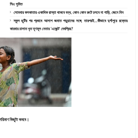
পিএ সুমিত
সোমবার কলকাতার একাধিক রাস্তা থাকবে বন্ধ, কোন কোন রুটে চলবে না গাড়ি, জেনে নিন
স্কুল ছুটির পর প্রথমে আলাপ জমাত পড়ুয়াদের সঙ্গে, তারপরই…কীভাবে দুর্গাপুরে রক্তের
কারবার চালাত ধৃত তৃণমূল নেতার ‘এজেন্ট’ দেবপ্রিয়?
 পরিমাণ কিছুটা কমবে।