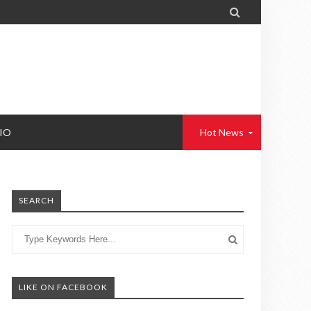

IO
Hot News
SEARCH
LIKE ON FACEBOOK