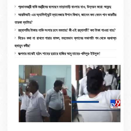
প্রধানমন্ত্রী বাকি মন্ত্রীদের বলেছেন তাড়াতাড়ি বাংলায় যাও, উন্নয়ন করো: শুভেন্দু
আরবিআই-এর অ্যাসিস্ট্যান্ট ম্যানেজার ঈশান কিষান, জানেন কত বেতন পান ভারতীয়
তারকা ব্যাটার?
রয়্যালটির টাকায় নাকি সংসার চলে মমতার! কী এই রয়্যালটি? কত টাকা পাওয়া যায়?
দিয়েও কথা না রাখতে পারার মাশুল, মহমেডান ক্লাবের সভাপতি পদ থেকে বরখাস্ত
হুমায়ুন কবীর!
জল্পনার মাঝেই হঠাৎ শাহের দুয়ারে হাজির আবু তাহের-খলিলুর-ইউসুফ!