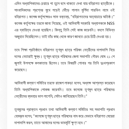
এদিন অধ্যাপিকাদের চেয়ারে পা তুলে বসে থাকতে দেখা যায় বহিরাগত ছাত্রীকে।
সাংবাদিকদের প্রশ্নের মুখে পড়েই দৌঁড়ে পালান মুর্শিদা পারভিন নামে ওই
বহিরাগত। কলেজ কর্তৃপক্ষেরও সাফ বক্তব্য, “বহিরাগতদের অত্যাচারে অতিষ্ঠ।”
কলেজ কর্তৃপক্ষের তরফে জানা গিয়েছে, ওই আদিবাসী সহকারি অধ্যাপককে NSS
এর দ্বায়িত্ব দেওয়া হয়েছিল। কিন্তু তিনি সেই কাজ করেননি। বদলে বিভিন্ন
অজুহাত দিয়েছিলেন। তাই তাঁর কাছ থেকে কারণ জানতে চেয়ে চিঠি দেওয়া হয়।
তবে শিক্ষা প্রতিষ্ঠানে বহিরাগত তৃণমূল ছাত্র পরিষদ নেত্রীদের দাপাদাপি নিয়ে
দলের নেতারাই ক্ষুব্ধ। তৃণমূল ছাত্র পরিষদের জেলা সভাপতি গৌরব ঘোষ ২১ শে
জুলাই উপলক্ষে কলকাতায় ছিলেন। তবে বিষয়টি শোনার পর তিনি দুঃখপ্রকাশ
করেছেন।
আদিবাসী কল্যাণ সমিতির তরফে রাজেশ লাকড়া বলেন, অধ্যক্ষ আশ্বস্ত করেছেন
তিনি অধ্যাপিকাকে শোকজ করেননি। তবে কলেজে তৃণমূল ছাত্র পরিষদের
নেত্রীদের ব্যবহার ভাল লাগেনি, সেটাও জানিয়েছেন তিনি।”
তৃনমূলের প্রাক্তন প্রধান তথা আদিবাসী কল্যাণ সমিতির সহ সভাপতি প্রধান
হেমব্রম বলেন, “কলেজে তৃণমূল ছাত্র পরিষদের নাম করে যেভাবে বহিরাগত মেয়েরা
দাপাদাপি করল, তাতে আমাদের দলের ভাবমূর্তি ক্ষুণ্ণ হবে।”