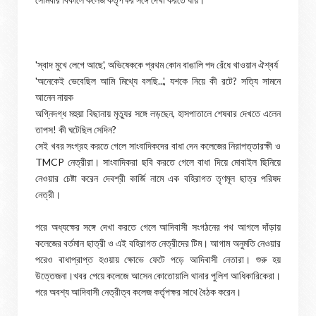
'স্বাদ মুখে লেগে আছে', অভিষেককে প্রথম কোন বাঙালি পদ রেঁধে খাওয়ান ঐশ্বর্য
'অনেকেই ভেবেছিল আমি মিথ্যে বলছি...', যশকে নিয়ে কী রটে? সত্যি সামনে
আনেন নায়ক
অগ্নিদগ্ধ মহুয়া বিছানায় মৃত্যুর সঙ্গে লড়ছেন, হাসপাতালে শেষবার দেখতে এলেন
তাপস! কী ঘটেছিল সেদিন?
সেই খবর সংগ্রহ করতে গেলে সাংবাদিকদের বাধা দেন কলেজের নিরাপত্তারক্ষী ও
TMCP নেত্রীরা। সাংবাদিকরা ছবি করতে গেলে বাধা দিয়ে মোবাইল ছিনিয়ে
নেওয়ার চেষ্টা করেন দেবশ্রী কার্জি নামে এক বহিরাগত তৃণমূল ছাত্র পরিষদ
নেত্রী।
পরে অধ্যক্ষের সঙ্গে দেখা করতে গেলে আদিবাসী সংগঠনের পথ আগলে দাঁড়ায়
কলেজের বর্তমান ছাত্রী ও এই বহিরাগত নেত্রীদের টিম। আগাম অনুমতি নেওয়ার
পরেও বাধাপ্রাপ্ত হওয়ায় ক্ষোভে ফেটে পড়ে আদিবাসী নেতারা। শুরু হয়
উত্তেজনা।খবর পেয়ে কলেজে আসেন কোতোয়ালি থানার পুলিশ আধিকারিকেরা।
পরে অবশ্য আদিবাসী নেত্রীত্ব কলেজ কর্তৃপক্ষর সাথে বৈঠক করেন।