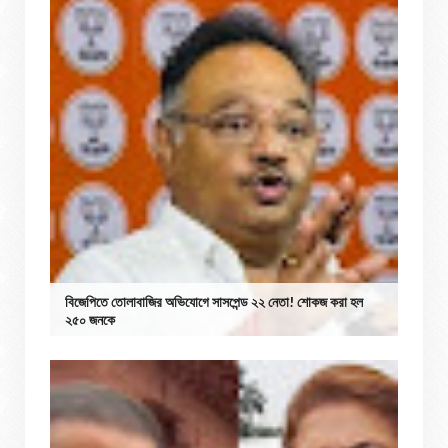
বিজেপিতে তোলাবাজির অভিযোগে সাসপেন্ড ২২ নেতা! শোকজ করা হল
২৫০ জনকে