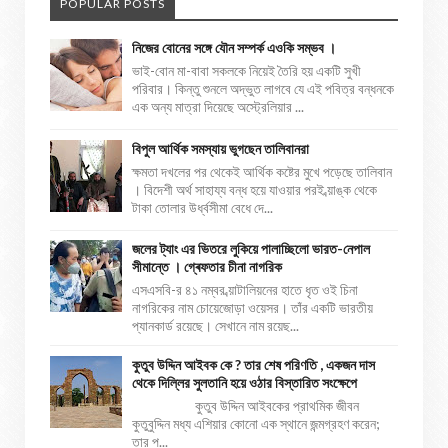
POPULAR POSTS
নিজের বোনের সঙ্গে যৌন সম্পর্ক এওকি সম্ভব ।
ভাই-বোন মা-বাবা সকলকে নিয়েই তৈরি হয় একটি সুখী
পরিবার। কিন্তু শুনলে অদ্ভুত লাগবে যে এই পবিত্র বন্ধনকে
এক অন্য মাত্রা দিয়েছে অস্ট্রেলিয়ার ...
বিপুল আর্থিক সমস্যায় ভুগছেন তালিবানরা
ক্ষমতা দখলের পর থেকেই আর্থিক কষ্টের মুখে পড়েছে তালিবান
। বিদেশী অর্থ সাহায্য বন্ধ হয়ে যাওয়ার পরই ব্য়াঙ্ক থেকে
টাকা তোলার উর্ধ্বসীমা বেধে দে...
জলের ট্যাং এর ভিতরে লুকিয়ে পালাচ্ছিলো ভারত-নেপাল
সীমান্তে । গ্ৰেফতার চীনা নাগরিক
এসএসবি-র ৪১ নম্বর ব্য়াটালিয়নের হাতে ধৃত ওই চিনা
নাগরিকের নাম চোয়েজোড়া ওয়েসর। তাঁর একটি ভারতীয়
প্যানকার্ড রয়েছে। সেখানে নাম রয়েছ...
কুতুব উদ্দিন আইবক কে ? তার শেষ পরিণতি , একজন দাস
থেকে দিল্লির সুলতানি হয়ে ওঠার বিস্তারিত সংক্ষেপে
কুতুব উদ্দিন আইবকের প্রাথমিক জীবন
কুতুবুদ্দিন মধ্য এশিয়ার কোনো এক স্থানে জন্মগ্রহণ করেন;
তার প...