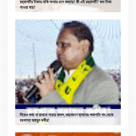
রয়্যালটির টাকায় নাকি সংসার চলে মমতার! কী এই রয়্যালটি? কত টাকা
পাওয়া যায়?
দিয়েও কথা না রাখতে পারার মাশুল, মহমেডান ক্লাবের সভাপতি পদ থেকে
বরখাস্ত হুমায়ুন কবীর!