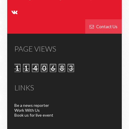
Contact Us
PAGE VIEWS
1
1
4
0
6
8
3
LINKS
Be a news reporter
Work With Us
Book us for live event