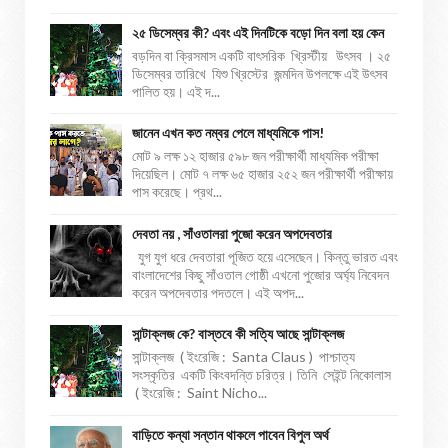
২৫ ডিসেম্বর কী? এবং এই দিনটিকে বড়ো দিন বলা হয় কেন
বড়দিন বা ক্রিসমাস একটি বাৎসরিক খ্রিস্টীয় উৎসব । ২৫
ডিসেম্বর তারিখে যিশু খ্রিস্টের জন্মদিন উপলক্ষে এই উৎসব
পালিত হয়। এই দ...
জানেন এখন কত নম্বর পেলে মাধ্যমিকে পাস!
মোট ৯ লক্ষ ১২ হাজার ৫৯৮ জন পরীক্ষার্থী মাধ্যমিক পরীক্ষা
দিয়েছিল। মোট ৭ লক্ষ ৬৫ হাজার ২৫২ জন পরীক্ষার্থী পরীক্ষায়
পাস করেছে। প্রথ...
দেবতা নয় , সাঁওতালরা পুজো করেন অপদেবতার
যুগ যুগ ধরে দেবতারা পূজিত হয়ে এসেছেন। কিন্তু ভারত এবং
বাংলাদেশের কিছু সাঁওতাল গোষ্ঠী এখনো পুজোর অর্ঘ্য নিবেদন
করেন অপদেবতার পদতলে। এই অপদ...
সান্টাক্লজ কে? বাস্তবে কী সত্যি আছে সান্টাক্লজ
সান্টাক্লজ ( ইংরেজি : Santa Claus ) পাশ্চাত্য
সংস্কৃতির একটি কিংবদন্তি চরিত্র। তিনি সেইন্ট নিকোলাস
( ইংরেজি : Saint Nicho...
বাড়িতে কন্যা সন্তান থাকলে পাবেন বিপুল অর্থ