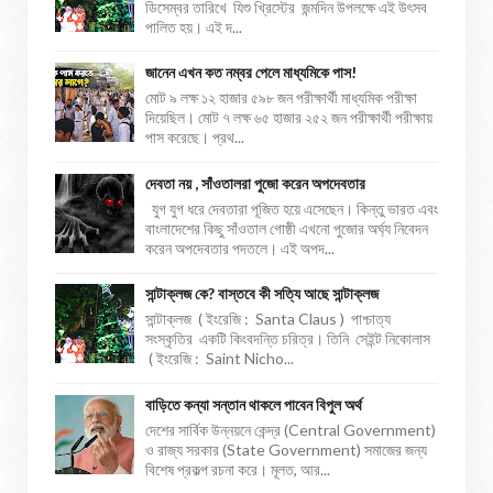
ডিসেম্বর তারিখে যিশু খ্রিস্টের জন্মদিন উপলক্ষে এই উৎসব
পালিত হয়। এই দ...
জানেন এখন কত নম্বর পেলে মাধ্যমিকে পাস!
মোট ৯ লক্ষ ১২ হাজার ৫৯৮ জন পরীক্ষার্থী মাধ্যমিক পরীক্ষা
দিয়েছিল। মোট ৭ লক্ষ ৬৫ হাজার ২৫২ জন পরীক্ষার্থী পরীক্ষায়
পাস করেছে। প্রথ...
দেবতা নয় , সাঁওতালরা পুজো করেন অপদেবতার
যুগ যুগ ধরে দেবতারা পূজিত হয়ে এসেছেন। কিন্তু ভারত এবং
বাংলাদেশের কিছু সাঁওতাল গোষ্ঠী এখনো পুজোর অর্ঘ্য নিবেদন
করেন অপদেবতার পদতলে। এই অপদ...
সান্টাক্লজ কে? বাস্তবে কী সত্যি আছে সান্টাক্লজ
সান্টাক্লজ ( ইংরেজি : Santa Claus ) পাশ্চাত্য
সংস্কৃতির একটি কিংবদন্তি চরিত্র। তিনি সেইন্ট নিকোলাস
( ইংরেজি : Saint Nicho...
বাড়িতে কন্যা সন্তান থাকলে পাবেন বিপুল অর্থ
দেশের সার্বিক উন্নয়নে কেন্দ্র (Central Government)
ও রাজ্য সরকার (State Government) সমাজের জন্য
বিশেষ প্রকল্প রচনা করে। মূলত, আর...