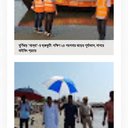
ঘূর্ণিঝড় 'মান্থা'-র ভ্রুকুটি: দক্ষিণ ২৪ পরগনায় ঝড়ের পূর্বাভাস, সাগরে
মাইকিং প্রচার