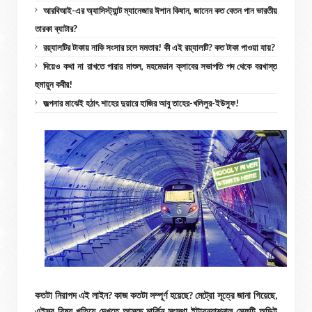
আরবিআই-এর অ্যাসিস্ট্যান্ট ম্যানেজার ঈশান কিষান, জানেন কত বেতন পান ভারতীয়
তারকা ব্যাটার?
রয়্যালটির টাকায় নাকি সংসার চলে মমতার! কী এই রয়্যালটি? কত টাকা পাওয়া যায়?
দিয়েও কথা না রাখতে পারার মাশুল, মহমেডান ক্লাবের সভাপতি পদ থেকে বরখাস্ত
হুমায়ুন কবীর!
জল্পনার মাঝেই হঠাৎ শাহের দুয়ারে হাজির আবু তাহের-খলিলুর-ইউসুফ!
কতটা নিরাপদ এই লাইন? কাজ কতটা সম্পূর্ণ হয়েছে? মেট্রো সূত্রে জানা গিয়েছে,
এইসব বিষয় খতিয়ে দেখতে আসছে মার্কিন সংস্থা ইন্টারন্যাশনাল সেফটি অডিট