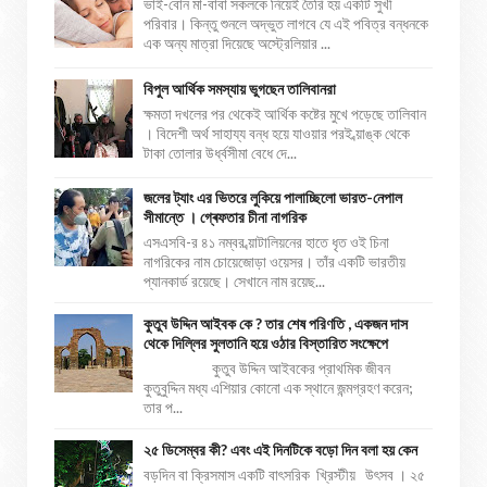
ভাই-বোন মা-বাবা সকলকে নিয়েই তৈরি হয় একটি সুখী
পরিবার। কিন্তু শুনলে অদ্ভুত লাগবে যে এই পবিত্র বন্ধনকে
এক অন্য মাত্রা দিয়েছে অস্ট্রেলিয়ার ...
বিপুল আর্থিক সমস্যায় ভুগছেন তালিবানরা
ক্ষমতা দখলের পর থেকেই আর্থিক কষ্টের মুখে পড়েছে তালিবান
। বিদেশী অর্থ সাহায্য বন্ধ হয়ে যাওয়ার পরই ব্য়াঙ্ক থেকে
টাকা তোলার উর্ধ্বসীমা বেধে দে...
জলের ট্যাং এর ভিতরে লুকিয়ে পালাচ্ছিলো ভারত-নেপাল
সীমান্তে । গ্ৰেফতার চীনা নাগরিক
এসএসবি-র ৪১ নম্বর ব্য়াটালিয়নের হাতে ধৃত ওই চিনা
নাগরিকের নাম চোয়েজোড়া ওয়েসর। তাঁর একটি ভারতীয়
প্যানকার্ড রয়েছে। সেখানে নাম রয়েছ...
কুতুব উদ্দিন আইবক কে ? তার শেষ পরিণতি , একজন দাস
থেকে দিল্লির সুলতানি হয়ে ওঠার বিস্তারিত সংক্ষেপে
কুতুব উদ্দিন আইবকের প্রাথমিক জীবন
কুতুবুদ্দিন মধ্য এশিয়ার কোনো এক স্থানে জন্মগ্রহণ করেন;
তার প...
২৫ ডিসেম্বর কী? এবং এই দিনটিকে বড়ো দিন বলা হয় কেন
বড়দিন বা ক্রিসমাস একটি বাৎসরিক খ্রিস্টীয় উৎসব । ২৫