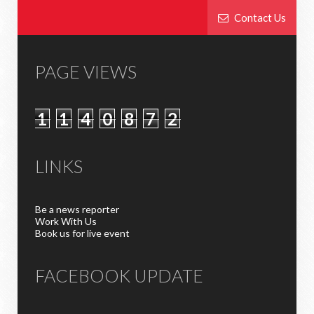
Contact Us
PAGE VIEWS
1
1
4
0
8
7
2
LINKS
Be a news reporter
Work With Us
Book us for live event
FACEBOOK UPDATE