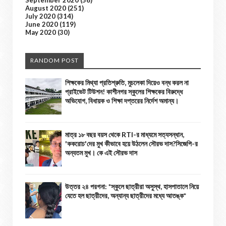
September 2020
(56)
August 2020
(251)
July 2020
(314)
June 2020
(119)
May 2020
(30)
RANDOM POST
শিক্ষকের মিথ্যা প্রতিশ্রুতি, মুচলেকা দিয়েও বন্ধ করল না
প্রাইভেট টিউশন! কাশীনগর স্কুলের শিক্ষকের বিরুদ্ধে
অভিযোগ, বিধায়ক ও শিক্ষা দপ্তরের নির্দেশ অমান্য।
মাত্র ১৮ বছর বয়স থেকে RTI-র মাধ্যমে সত্যসন্ধান,
'ককরোচ'দের মুখ কীভাবে হয়ে উঠলেন সৌরভ দাস?সিজেপি-র
অন্যতম মুখ। কে এই সৌরভ দাস
উত্তর ২৪ পরগনা: *স্কুলে ছাত্রীরা অসুস্থ, হাসপাতালে নিয়ে
যেতে হল ছাত্রীদের, অন্যান্য ছাত্রীদের মধ্যে আতঙ্ক*