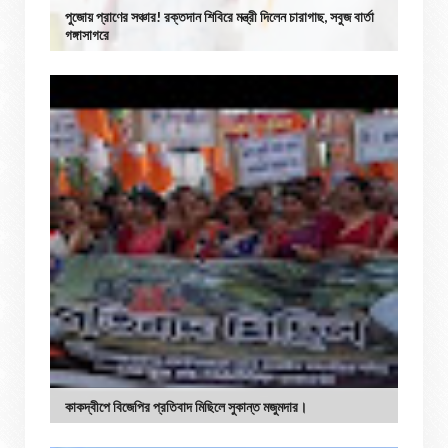
পুজোয় প্রাণের সঞ্চার! রক্তদান শিবিরে মন্ত্রী দিলেন চারাগাছ, সবুজ বার্তা
গঙ্গাসাগরে
কাকদ্বীপে বিজেপির প্রতিবাদ মিছিলে সুকান্ত মজুমদার।