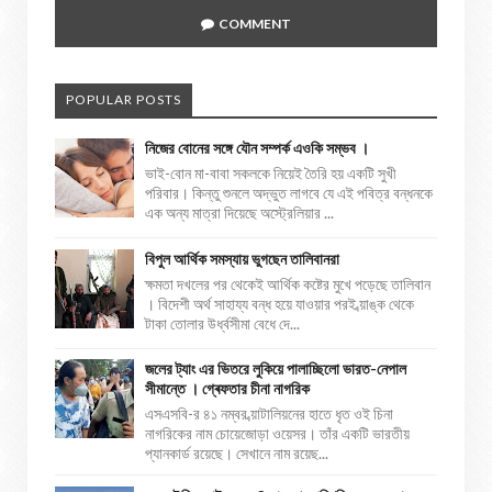
COMMENT
POPULAR POSTS
নিজের বোনের সঙ্গে যৌন সম্পর্ক এওকি সম্ভব ।
ভাই-বোন মা-বাবা সকলকে নিয়েই তৈরি হয় একটি সুখী
পরিবার। কিন্তু শুনলে অদ্ভুত লাগবে যে এই পবিত্র বন্ধনকে
এক অন্য মাত্রা দিয়েছে অস্ট্রেলিয়ার ...
বিপুল আর্থিক সমস্যায় ভুগছেন তালিবানরা
ক্ষমতা দখলের পর থেকেই আর্থিক কষ্টের মুখে পড়েছে তালিবান
। বিদেশী অর্থ সাহায্য বন্ধ হয়ে যাওয়ার পরই ব্য়াঙ্ক থেকে
টাকা তোলার উর্ধ্বসীমা বেধে দে...
জলের ট্যাং এর ভিতরে লুকিয়ে পালাচ্ছিলো ভারত-নেপাল
সীমান্তে । গ্ৰেফতার চীনা নাগরিক
এসএসবি-র ৪১ নম্বর ব্য়াটালিয়নের হাতে ধৃত ওই চিনা
নাগরিকের নাম চোয়েজোড়া ওয়েসর। তাঁর একটি ভারতীয়
প্যানকার্ড রয়েছে। সেখানে নাম রয়েছ...