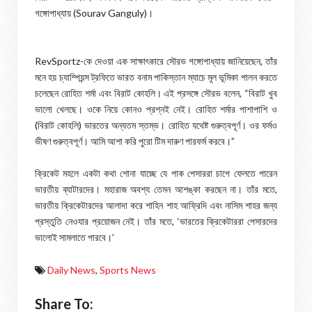
গঙ্গোপাধ্যায় (Sourav Ganguly)।
RevSportz-কে দেওয়া এক সাক্ষাৎকারে সৌরভ গঙ্গোপাধ্যায় জানিয়েছেন, তাঁর
মনে হয় চ্যাম্পিয়ন্স ট্রফিতে ভারত বনাম পাকিস্তান ম্যাচে মূল ভূমিকা পালন করতে
চলেছেন রোহিত শর্মা এবং বিরাট কোহলি। এই প্রসঙ্গে সৌরভ বলেন, “বিরাট খুব
ভালো খেলছে। ওকে নিয়ে কোনও প্রশ্নই নেই। রোহিত শর্মার পাশাপাশি ও
(বিরাট কোহলি) ভারতের অন্যতম স্তম্ভ। রোহিত যথেষ্ট গুরুত্বপূর্ণ। ওর ফর্মও
ভীষণ গুরুত্বপূর্ণ। আমি আশা করি পুরো টিম দারুণ পারফর্ম করবে।”
ক্রিকেট মহলে একটা কথা শোনা যাচ্ছে যে পাক পেসাররা চাপে ফেলতে পারেন
ভারতীয় ব্যাটারদের। মহারাজ অবশ্য তেমন আশঙ্কা করছেন না। তাঁর মতে,
ভারতীয় ক্রিকেটারদের আলাদা করে শাহিন শাহ আফ্রিদি এবং নাসিম শাহর জন্য
প্রস্তুতি নেওযার প্রয়োজন নেই। তাঁর মতে, ‘ভারতের ক্রিকেটাররা পেসারদের
ভালোই সামলাতে পারবে।’
Daily News
,
Sports News
Share To: