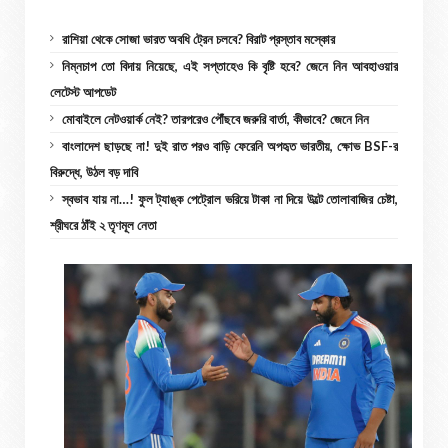
রাশিয়া থেকে সোজা ভারত অবধি ট্রেন চলবে? বিরাট প্রস্তাব মস্কোর
নিম্নচাপ তো বিদায় নিয়েছে, এই সপ্তাহেও কি বৃষ্টি হবে? জেনে নিন আবহাওয়ার
লেটেস্ট আপডেট
মোবাইলে নেটওয়ার্ক নেই? তারপরেও পৌঁছবে জরুরি বার্তা, কীভাবে? জেনে নিন
বাংলাদেশ ছাড়ছে না! দুই রাত পরও বাড়ি ফেরেনি অপহৃত ভারতীয়, ক্ষোভ BSF-র
বিরুদ্ধে, উঠল বড় দাবি
স্বভাব যায় না…! ফুল ট্যাঙ্ক পেট্রোল ভরিয়ে টাকা না দিয়ে উল্টে তোলাবাজির চেষ্টা,
শ্রীঘরে ঠাঁই ২ তৃণমূল নেতা