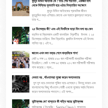
কুতুব উদ্দিন আইবক কে ? তার শেষ পরিণতি , একজন দাস
থেকে দিল্লির সুলতানি হয়ে ওঠার বিস্তারিত সংক্ষেপে
কুতুব উদ্দিন আইবকের প্রাথমিক জীবন
কুতুবুদ্দিন মধ্য এশিয়ার কোনো এক স্থানে জন্মগ্রহণ করেন;
তার প...
২৫ ডিসেম্বর কী? এবং এই দিনটিকে বড়ো দিন বলা হয় কেন
বড়দিন বা ক্রিসমাস একটি বাৎসরিক খ্রিস্টীয় উৎসব । ২৫
ডিসেম্বর তারিখে যিশু খ্রিস্টের জন্মদিন উপলক্ষে এই উৎসব
পালিত হয়। এই দ...
জানেন এখন কত নম্বর পেলে মাধ্যমিকে পাস!
মোট ৯ লক্ষ ১২ হাজার ৫৯৮ জন পরীক্ষার্থী মাধ্যমিক পরীক্ষা
দিয়েছিল। মোট ৭ লক্ষ ৬৫ হাজার ২৫২ জন পরীক্ষার্থী পরীক্ষায়
পাস করেছে। প্রথ...
দেবতা নয় , সাঁওতালরা পুজো করেন অপদেবতার
যুগ যুগ ধরে দেবতারা পূজিত হয়ে এসেছেন। কিন্তু ভারত এবং
বাংলাদেশের কিছু সাঁওতাল গোষ্ঠী এখনো পুজোর অর্ঘ্য নিবেদন
করেন অপদেবতার পদতলে। এই অপদ...
সান্টাক্লজ কে? বাস্তবে কী সত্যি আছে সান্টাক্লজ
সান্টাক্লজ ( ইংরেজি : Santa Claus ) পাশ্চাত্য