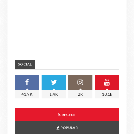
SOCIAL
41.9K
1.4K
2K
10.1k
RECENT
POPULAR