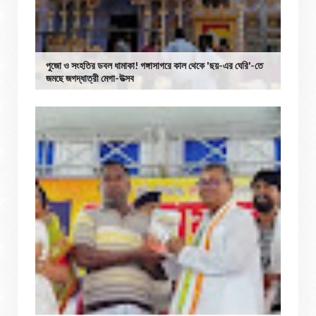
পুজো ও সংহতির ডবল ধামাকা! গঙ্গাসাগরে কাল থেকে 'ছয়-এর ঘেরি'-তে
জমছে জগদ্ধাত্রী মেগা-উত্সব