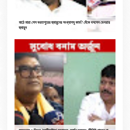
মাঠে মারা গেল ভরতপুরের হুমায়ুনের সংখ্যালঘু কার্ড? বেঁকে বসলেন ডেবরার
হুমায়ুন