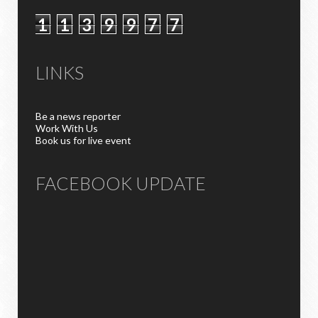
1
1
3
9
9
7
7
LINKS
Be a news reporter
Work With Us
Book us for live event
FACEBOOK UPDATE