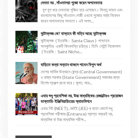
দেবতা নয় , সাঁওতালরা পুজো করেন অপদেবতার
যুগ যুগ ধরে দেবতারা পূজিত হয়ে এসেছেন। কিন্তু ভারত এবং
বাংলাদেশের কিছু সাঁওতাল গোষ্ঠী এখনো পুজোর অর্ঘ্য নিবেদন
করেন অপদেবতার পদতলে। এই অপদ...
সান্টাক্লজ কে? বাস্তবে কী সত্যি আছে সান্টাক্লজ
সান্টাক্লজ ( ইংরেজি : Santa Claus ) পাশ্চাত্য
সংস্কৃতির একটি কিংবদন্তি চরিত্র। তিনি সেইন্ট নিকোলাস
( ইংরেজি : Saint Nicho...
বাড়িতে কন্যা সন্তান থাকলে পাবেন বিপুল অর্থ
দেশের সার্বিক উন্নয়নে কেন্দ্র (Central Government)
ও রাজ্য সরকার (State Government) সমাজের জন্য
বিশেষ প্রকল্প রচনা করে। মূলত, আর...
এবার শুধু প্রবেশিকা নয়, উচ্চ মাধ্যমিকের রেজাল্টেরও প্রয়োজন
ডাক্তারি-ইঞ্জিনিয়ারিংয়ের অ্যাডমিশনে
এবার নিট (NEET), জেইই (JEE)-র মতো কোর্সে শুধু
প্রবেশিকা পরীক্ষায় (Entrance) প্রাপ্ত নম্বরই নয়,
মাধ্যমিক বা উচ্চ মাধ্যমিক পরীক্ষ...