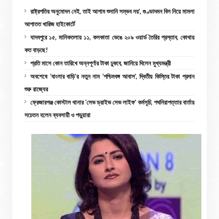
রাষ্ট্রপতির অনুমোদন নেই, তাই আগাম শুনানি সম্ভব নয়’, গুণ্ডাদমন বিল নিয়ে মামলা
আপাতত খারিজ হাইকোর্টে
যাদবপুরে ১৫, মানিকতলায় ১১, কলকাতা ভেঙে ২০৯ ওয়ার্ড তৈরির প্রস্তাব, কোথায়
কত বাড়ছে!
প্রতি মাসে কোন তারিখে অন্নপূর্ণার টাকা ঢুকবে, জানিয়ে দিলেন মুখ্যমন্ত্রী
অবশেষে ‘বাংলার বাড়ি’র নতুন নাম ‘পশ্চিমবঙ্গ আবাস’, দ্বিতীয় কিস্তির টাকা প্রদান
শুরু রাজ্যের
ফ্রেজারগঞ্জ কোস্টাল থানার ‘সেভ ড্রাইভ সেভ লাইফ’ কর্মসূচি, পথনিরাপত্তার বার্তায়
সচেতন হলেন ব্যবসায়ী ও পড়ুয়ারা