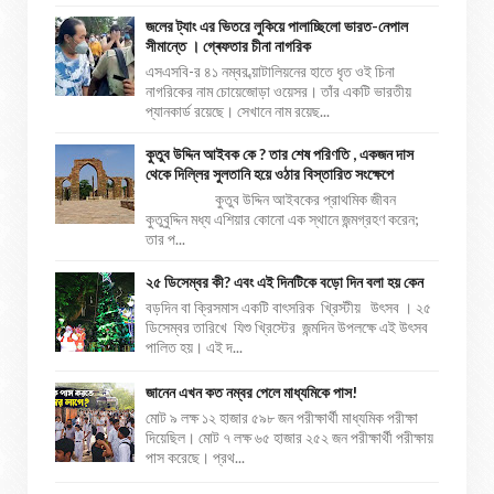
জলের ট্যাং এর ভিতরে লুকিয়ে পালাচ্ছিলো ভারত-নেপাল
সীমান্তে । গ্ৰেফতার চীনা নাগরিক
এসএসবি-র ৪১ নম্বর ব্য়াটালিয়নের হাতে ধৃত ওই চিনা
নাগরিকের নাম চোয়েজোড়া ওয়েসর। তাঁর একটি ভারতীয়
প্যানকার্ড রয়েছে। সেখানে নাম রয়েছ...
কুতুব উদ্দিন আইবক কে ? তার শেষ পরিণতি , একজন দাস
থেকে দিল্লির সুলতানি হয়ে ওঠার বিস্তারিত সংক্ষেপে
কুতুব উদ্দিন আইবকের প্রাথমিক জীবন
কুতুবুদ্দিন মধ্য এশিয়ার কোনো এক স্থানে জন্মগ্রহণ করেন;
তার প...
২৫ ডিসেম্বর কী? এবং এই দিনটিকে বড়ো দিন বলা হয় কেন
বড়দিন বা ক্রিসমাস একটি বাৎসরিক খ্রিস্টীয় উৎসব । ২৫
ডিসেম্বর তারিখে যিশু খ্রিস্টের জন্মদিন উপলক্ষে এই উৎসব
পালিত হয়। এই দ...
জানেন এখন কত নম্বর পেলে মাধ্যমিকে পাস!
মোট ৯ লক্ষ ১২ হাজার ৫৯৮ জন পরীক্ষার্থী মাধ্যমিক পরীক্ষা
দিয়েছিল। মোট ৭ লক্ষ ৬৫ হাজার ২৫২ জন পরীক্ষার্থী পরীক্ষায়
পাস করেছে। প্রথ...