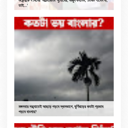
শুভেন্দুকে ৭ দিনের ‘আল্টিমেটাম’ সুবোধের, অর্জুন বললেন, ‘টিকিট পাবেন না,
তাই…’
মঙ্গলবার সন্ধ্যাতেই আছড়ে পড়বে স্থলভাগে, ঘূর্ণিঝড়ের কতটা প্রভাব
পড়বে বাংলায়?