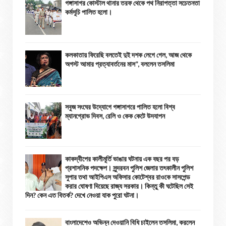
গঙ্গাসাগর কোস্টাল থানার তরফ থেকে পথ নিরাপত্তা সচেতনতা
কর্মসূচি পালিত হলো।
কলকাতায় ফিরেছি বলতেই দুই দশক লেগে গেল, আজ থেকে
অগস্ট আমার প্রত্যাবর্তনের মাস”, বললেন তসলিমা
সবুজ সংঘের উদ্যোগে গঙ্গাসাগরে পালিত হলো বিশ্ব
ম্যানগ্রোভ দিবস, রেলি ও কেক কেটে উদযাপন
কাকদ্বীপের কালীমূর্তি ভাঙার ঘটনায় এক বছর পর বড়
প্রশাসনিক পদক্ষেপ। সুন্দরবন পুলিশ জেলার তৎকালীন পুলিশ
সুপার তথা আইপিএস অফিসার কোটেশ্বর রাওকে সাসপেন্ড
করার ঘোষণা দিয়েছে রাজ্য সরকার। কিন্তু কী ঘটেছিল সেই
দিন? কেন এত বিতর্ক? দেখে নেওয়া যাক পুরো ঘটনা।
বাংলাদেশেও অভিন্ন দেওয়ানি বিধি চাইলেন তসলিমা, করলেন