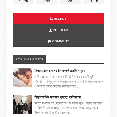
41.9K
1.4K
2K
10.1k
RECENT
POPULAR
COMMENT
POPULAR POSTS
নিজের বোনের সঙ্গে যৌন সম্পর্ক এওকি সম্ভব ।
ভাই-বোন মা-বাবা সকলকে নিয়েই তৈরি হয় একটি সুখী
পরিবার। কিন্তু শুনলে অদ্ভুত লাগবে যে এই পবিত্র বন্ধনকে
এক অন্য মাত্রা দিয়েছে অস্ট্রেলিয়ার ...
বিপুল আর্থিক সমস্যায় ভুগছেন তালিবানরা
ক্ষমতা দখলের পর থেকেই আর্থিক কষ্টের মুখে পড়েছে তালিবান
। বিদেশী অর্থ সাহায্য বন্ধ হয়ে যাওয়ার পরই ব্য়াঙ্ক থেকে
টাকা তোলার উর্ধ্বসীমা বেধে দে...