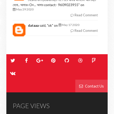
দেবো.. আমারও O+... আমার contact:- 9609023955
" on
May 29 2020
Read Comment
May 17 2020
dataaa
said, "
ok
" on
Read Comment
Contact Us
PAGE VIEWS