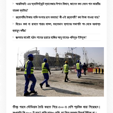
আরবিআই-এর অ্যাসিস্ট্যান্ট ম্যানেজার ঈশান কিষান, জানেন কত বেতন পান ভারতীয়
তারকা ব্যাটার?
রয়্যালটির টাকায় নাকি সংসার চলে মমতার! কী এই রয়্যালটি? কত টাকা পাওয়া যায়?
দিয়েও কথা না রাখতে পারার মাশুল, মহমেডান ক্লাবের সভাপতি পদ থেকে বরখাস্ত
হুমায়ুন কবীর!
জল্পনার মাঝেই হঠাৎ শাহের দুয়ারে হাজির আবু তাহের-খলিলুর-ইউসুফ!
তীব্র গরমে স্টেডিয়াম তৈরি করতে গিয়ে ৫০০-র বেশি শ্রমিক মারা গিয়েছেন।
সংখ্যাটা কি ৫০০-ই হবে? নাকি তারও বেশি, তা নিয়ে অবশ্য বিতর্ক মিটছে না।