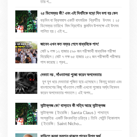
তার প...
২৫ ডিসেম্বর কী? এবং এই দিনটিকে বড়ো দিন বলা হয় কেন
বড়দিন বা ক্রিসমাস একটি বাৎসরিক খ্রিস্টীয় উৎসব । ২৫
ডিসেম্বর তারিখে যিশু খ্রিস্টের জন্মদিন উপলক্ষে এই উৎসব
পালিত হয়। এই দ...
জানেন এখন কত নম্বর পেলে মাধ্যমিকে পাস!
মোট ৯ লক্ষ ১২ হাজার ৫৯৮ জন পরীক্ষার্থী মাধ্যমিক পরীক্ষা
দিয়েছিল। মোট ৭ লক্ষ ৬৫ হাজার ২৫২ জন পরীক্ষার্থী পরীক্ষায়
পাস করেছে। প্রথ...
দেবতা নয় , সাঁওতালরা পুজো করেন অপদেবতার
যুগ যুগ ধরে দেবতারা পূজিত হয়ে এসেছেন। কিন্তু ভারত এবং
বাংলাদেশের কিছু সাঁওতাল গোষ্ঠী এখনো পুজোর অর্ঘ্য নিবেদন
করেন অপদেবতার পদতলে। এই অপদ...
সান্টাক্লজ কে? বাস্তবে কী সত্যি আছে সান্টাক্লজ
সান্টাক্লজ ( ইংরেজি : Santa Claus ) পাশ্চাত্য
সংস্কৃতির একটি কিংবদন্তি চরিত্র। তিনি সেইন্ট নিকোলাস
( ইংরেজি : Saint Nicho...
বাড়িতে কন্যা সন্তান থাকলে পাবেন বিপুল অর্থ