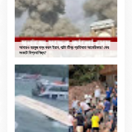
আবারও হরমুজ বন্ধ করল ইরান, পাল্টা তীব্র প্রতিঘাত আমেরিকার! ফের
সংকটে বিশ্ববাণিজ্য?