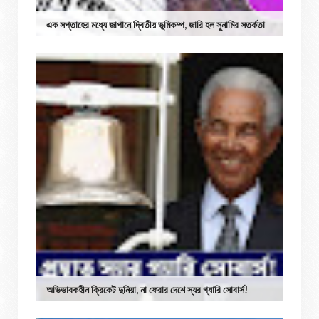
এক সপ্তাহের মধ্যে জাপানে দ্বিতীয় ভূমিকম্প, জারি হল সুনামির সতর্কতা
অভিভাবকহীন ক্রিকেট দুনিয়া, না ফেরার দেশে স্যর গ্যারি সোবার্স!