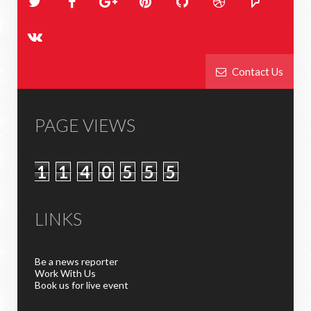
Contact Us
PAGE VIEWS
1
1
4
0
5
5
5
LINKS
Be a news reporter
Work With Us
Book us for live event