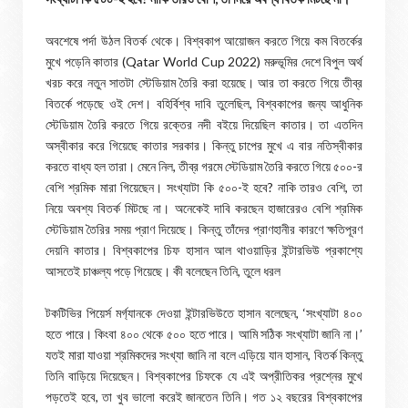
অবশেষে পর্দা উঠল বিতর্ক থেকে। বিশ্বকাপ আয়োজন করতে গিয়ে কম বিতর্কের
মুখে পড়েনি কাতার (Qatar World Cup 2022) মরুভূমির দেশে বিপুল অর্থ
খরচ করে নতুন সাতটা স্টেডিয়াম তৈরি করা হয়েছে। আর তা করতে গিয়ে তীব্র
বিতর্কে পড়েছে ওই দেশ। বহির্বিশ্ব দাবি তুলেছিল, বিশ্বকাপের জন্য আধুনিক
স্টেডিয়াম তৈরি করতে গিয়ে রক্তের নদী বইয়ে দিয়েছিল কাতার। তা এতদিন
অস্বীকার করে গিয়েছে কাতার সরকার। কিন্তু চাপের মুখে এ বার নতিস্বীকার
করতে বাধ্য হল তারা। মেনে নিল, তীব্র গরমে স্টেডিয়াম তৈরি করতে গিয়ে ৫০০-র
বেশি শ্রমিক মারা গিয়েছেন। সংখ্যাটা কি ৫০০-ই হবে? নাকি তারও বেশি, তা
নিয়ে অবশ্য বিতর্ক মিটছে না। অনেকেই দাবি করছেন হাজারেরও বেশি শ্রমিক
স্টেডিয়াম তৈরির সময় প্রাণ দিয়েছে। কিন্তু তাঁদের প্রাণহানীর কারণে ক্ষতিপূরণ
দেয়নি কাতার। বিশ্বকাপের চিফ হাসান আল থাওয়াড়ির ইন্টারভিউ প্রকাশ্যে
আসতেই চাঞ্চল্য পড়ে গিয়েছে। কী বলেছেন তিনি, তুলে ধরল
টকটিভির পিয়ের্স মর্গ্যানকে দেওয়া ইন্টারভিউতে হাসান বলেছেন, ‘সংখ্যাটা ৪০০
হতে পারে। কিংবা ৪০০ থেকে ৫০০ হতে পারে। আমি সঠিক সংখ্যাটা জানি না।’
যতই মারা যাওয়া শ্রমিকদের সংখ্যা জানি না বলে এড়িয়ে যান হাসান, বিতর্ক কিন্তু
তিনি বাড়িয়ে দিয়েছেন। বিশ্বকাপের চিফকে যে এই অপ্রীতিকর প্রশ্নের মুখে
পড়তেই হবে, তা খুব ভালো করেই জানতেন তিনি। গত ১২ বছরের বিশ্বকাপের