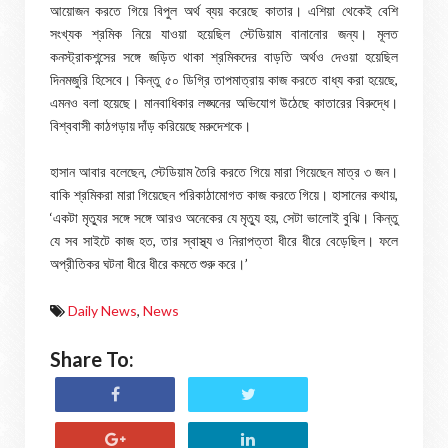
আয়োজন করতে গিয়ে বিপুল অর্থ ব্যয় করেছে কাতার। এশিয়া থেকেই বেশি
সংখ্যক শ্রমিক নিয়ে যাওয়া হয়েছিল স্টেডিয়াম বানানোর জন্য। মূলত
কনস্ট্রাকশন্সের সঙ্গে জড়িত থাকা শ্রমিকদের বাড়তি অর্থও দেওয়া হয়েছিল
দিনমজুরি হিসেবে। কিন্তু ৫০ ডিগ্রি তাপমাত্রায় কাজ করতে বাধ্য করা হয়েছে,
এমনও বলা হয়েছে। মানবাধিকার লঙ্ঘনের অভিযোগ উঠেছে কাতারের বিরুদ্ধে।
বিশ্ববাসী কাঠগড়ায় দাঁড় করিয়েছে মরুদেশকে।
হাসান আবার বলেছেন, স্টেডিয়াম তৈরি করতে গিয়ে মারা গিয়েছেন মাত্র ৩ জন।
বাকি শ্রমিকরা মারা গিয়েছেন পরিকাঠামোগত কাজ করতে গিয়ে। হাসানের কথায়,
‘একটা মৃত্যুর সঙ্গে সঙ্গে আরও অনেকের যে মৃত্যু হয়, সেটা ভালোই বুঝি। কিন্তু
যে সব সাইটে কাজ হত, তার স্বাস্থ্য ও নিরাপত্তা ধীরে ধীরে বেড়েছিল। ফলে
অপ্রীতিকর ঘটনা ধীরে ধীরে কমতে শুরু করে।’
Daily News
,
News
Share To: