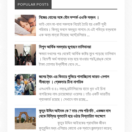
POPULAR POSTS
নিজের বোনের সঙ্গে যৌন সম্পর্ক এওকি সম্ভব ।
ভাই-বোন মা-বাবা সকলকে নিয়েই তৈরি হয় একটি সুখী
পরিবার। কিন্তু শুনলে অদ্ভুত লাগবে যে এই পবিত্র বন্ধনকে
এক অন্য মাত্রা দিয়েছে অস্ট্রেলিয়ার ...
বিপুল আর্থিক সমস্যায় ভুগছেন তালিবানরা
ক্ষমতা দখলের পর থেকেই আর্থিক কষ্টের মুখে পড়েছে তালিবান
। বিদেশী অর্থ সাহায্য বন্ধ হয়ে যাওয়ার পরই ব্য়াঙ্ক থেকে
টাকা তোলার উর্ধ্বসীমা বেধে দে...
জলের ট্যাং এর ভিতরে লুকিয়ে পালাচ্ছিলো ভারত-নেপাল
সীমান্তে । গ্ৰেফতার চীনা নাগরিক
এসএসবি-র ৪১ নম্বর ব্য়াটালিয়নের হাতে ধৃত ওই চিনা
নাগরিকের নাম চোয়েজোড়া ওয়েসর। তাঁর একটি ভারতীয়
প্যানকার্ড রয়েছে। সেখানে নাম রয়েছ...
কুতুব উদ্দিন আইবক কে ? তার শেষ পরিণতি , একজন দাস
থেকে দিল্লির সুলতানি হয়ে ওঠার বিস্তারিত সংক্ষেপে
কুতুব উদ্দিন আইবকের প্রাথমিক জীবন
কুতুবুদ্দিন মধ্য এশিয়ার কোনো এক স্থানে জন্মগ্রহণ করেন;