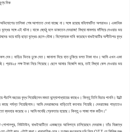
্ণ্য দিক
ীর অভিযোগের তালিকা শেষ আপাতত দেখা যাচ্ছে না। সঙ্গে রয়েছে মহিলাঘটিত অপরাধও। একাধিক
র বৃদ্ধের সঙ্গে এই ঘটনা। যাকে জ্যেঠু বলে ডাকতেন দেবরাজ! মিথ্যা মামলায় ফাঁসিয়ে দেওয়ার ভয়
িষদের ভয়ে বাড়ি ছাড়া বৃদ্ধের ছেলে-বৌমা। বিস্ফোরক দাবি করেছেন বাগুইআটির অশীতিপর বৃদ্ধ
 কেস দেব। বাড়ির ভিতর ঢুকে যেত। জানালা দিয়ে হাত ঢুকিয়ে বলত টাকা দাও। আমি এখন একা
য়েছি। প্রায়২৫ লক্ষ টাকা নিয়ে গিয়েছে। ছেলে আমার বিজেপি করে, তাই মিথ্যা কেস দেওয়ার ভয়
পঁচাশি বছরের বৃদ্ধ গিয়েছিলেন মমতা বন্দ্যোপাধ্যায়ের কাছেও। কিন্তু তিনি বিচার পাননি। উল্টে
 কাছে পর্যন্ত গিয়েছিলাম। আমি দেবরাজদের বাড়িতেই কতবার গিয়েছি। দেবরাজের পাড়াতেও
মতো ব্যবহার করেছে ও। আমি শুনেছি গ্রেফতার হয়েছে। কিন্তু ও সাজা পাক কঠিন।”
গোপালপুর, নিউটাউন, বাগুইআটিতে একচ্ছত্র আধিপত্য চালিয়েছেন দেবরাজ। তাঁর বিরুদ্ধে
জের তো এটাই কান, এটাই মাথা। ধারাবাহিক চোর। তৃণমূল কংগ্রেসে চুরি নিয়ে OTT তে সিরিজ লঞ্চ