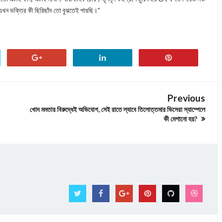
এখন ভক্তির কী ছিরিছাঁদ তো বুঝতেই পারছি।”
Previous
খোদ মমতার বিরুদ্ধেই অভিযোগ, সেই রাতে ল্যাবে তিলোত্তমার ভিসেরা স্যাম্পেলে
কী মেশানো হয়?