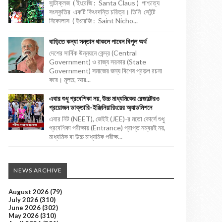
সান্টাক্লজ ( ইংরেজি : Santa Claus ) পাশ্চাত্য
সংস্কৃতির একটি কিংবদন্তি চরিত্র। তিনি সেইন্ট
নিকোলাস ( ইংরেজি : Saint Nicho...
বাড়িতে কন্যা সন্তান থাকলে পাবেন বিপুল অর্থ
দেশের সার্বিক উন্নয়নে কেন্দ্র (Central
Government) ও রাজ্য সরকার (State
Government) সমাজের জন্য বিশেষ প্রকল্প রচনা
করে। মূলত, আর...
এবার শুধু প্রবেশিকা নয়, উচ্চ মাধ্যমিকের রেজাল্টেরও
প্রয়োজন ডাক্তারি-ইঞ্জিনিয়ারিংয়ের অ্যাডমিশনে
এবার নিট (NEET), জেইই (JEE)-র মতো কোর্সে শুধু
প্রবেশিকা পরীক্ষায় (Entrance) প্রাপ্ত নম্বরই নয়,
মাধ্যমিক বা উচ্চ মাধ্যমিক পরীক্ষ...
NEWS ARCHIVE
August 2026
(79)
July 2026
(310)
June 2026
(302)
May 2026
(310)