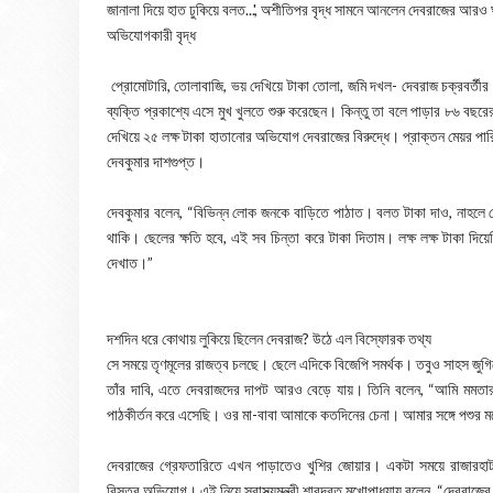
জানালা দিয়ে হাত ঢুকিয়ে বলত...', অশীতিপর বৃদ্ধ সামনে আনলেন দেবরাজের আরও ঘৃ
অভিযোগকারী বৃদ্ধ
প্রোমোটারি, তোলাবাজি, ভয় দেখিয়ে টাকা তোলা, জমি দখল- দেবরাজ চক্রবর্ত
ব্যক্তি প্রকাশ্যে এসে মুখ খুলতে শুরু করেছেন। কিন্তু তা বলে পাড়ার ৮৬ বছরে
দেখিয়ে ২৫ লক্ষ টাকা হাতানোর অভিযোগ দেবরাজের বিরুদ্ধে। প্রাক্তন মেয়র পার
দেবকুমার দাশগুপ্ত।
দেবকুমার বলেন, “বিভিন্ন লোক জনকে বাড়িতে পাঠাত। বলত টাকা দাও, নাহলে
থাকি। ছেলের ক্ষতি হবে, এই সব চিন্তা করে টাকা দিতাম। লক্ষ লক্ষ টাকা দি
দেখাত।”
দশদিন ধরে কোথায় লুকিয়ে ছিলেন দেবরাজ? উঠে এল বিস্ফোরক তথ্য
সে সময়ে তৃণমূলের রাজত্ব চলছে। ছেলে এদিকে বিজেপি সমর্থক। তবুও সাহস জুগিয়ে 
তাঁর দাবি, এতে দেবরাজদের দাপট আরও বেড়ে যায়। তিনি বলেন, “আমি মমতার
পাঠকীর্তন করে এসেছি। ওর মা-বাবা আমাকে কতদিনের চেনা। আমার সঙ্গে পশুর 
দেবরাজের গ্রেফতারিতে এখন পাড়াতেও খুশির জোয়ার। একটা সময়ে রাজারহাট-
বিস্তর অভিযোগ। এই নিয়ে স্বাস্থ্যমন্ত্রী শারদ্বত মুখোপাধ্যায় বলেন, “দেবরা