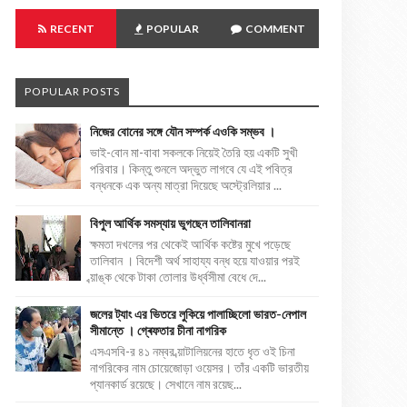
RECENT
POPULAR
COMMENT
POPULAR POSTS
নিজের বোনের সঙ্গে যৌন সম্পর্ক এওকি সম্ভব ।
ভাই-বোন মা-বাবা সকলকে নিয়েই তৈরি হয় একটি সুখী
পরিবার। কিন্তু শুনলে অদ্ভুত লাগবে যে এই পবিত্র
বন্ধনকে এক অন্য মাত্রা দিয়েছে অস্ট্রেলিয়ার ...
বিপুল আর্থিক সমস্যায় ভুগছেন তালিবানরা
ক্ষমতা দখলের পর থেকেই আর্থিক কষ্টের মুখে পড়েছে
তালিবান । বিদেশী অর্থ সাহায্য বন্ধ হয়ে যাওয়ার পরই
ব্য়াঙ্ক থেকে টাকা তোলার উর্ধ্বসীমা বেধে দে...
জলের ট্যাং এর ভিতরে লুকিয়ে পালাচ্ছিলো ভারত-নেপাল
সীমান্তে । গ্ৰেফতার চীনা নাগরিক
এসএসবি-র ৪১ নম্বর ব্য়াটালিয়নের হাতে ধৃত ওই চিনা
নাগরিকের নাম চোয়েজোড়া ওয়েসর। তাঁর একটি ভারতীয়
প্যানকার্ড রয়েছে। সেখানে নাম রয়েছ...