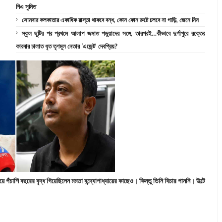
পিএ সুমিত
সোমবার কলকাতার একাধিক রাস্তা থাকবে বন্ধ, কোন কোন রুটে চলবে না গাড়ি, জেনে নিন
স্কুল ছুটির পর প্রথমে আলাপ জমাত পড়ুয়াদের সঙ্গে, তারপরই…কীভাবে দুর্গাপুরে রক্তের
কারবার চালাত ধৃত তৃণমূল নেতার ‘এজেন্ট’ দেবপ্রিয়?
পঁচাশি বছরের বৃদ্ধ গিয়েছিলেন মমতা বন্দ্যোপাধ্যায়ের কাছেও। কিন্তু তিনি বিচার পাননি। উল্টে