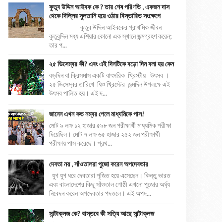
কুতুব উদ্দিন আইবক কে ? তার শেষ পরিণতি , একজন দাস
থেকে দিল্লির সুলতানি হয়ে ওঠার বিস্তারিত সংক্ষেপে
কুতুব উদ্দিন আইবকের প্রাথমিক জীবন
কুতুবুদ্দিন মধ্য এশিয়ার কোনো এক স্থানে জন্মগ্রহণ করেন;
তার প...
২৫ ডিসেম্বর কী? এবং এই দিনটিকে বড়ো দিন বলা হয় কেন
বড়দিন বা ক্রিসমাস একটি বাৎসরিক খ্রিস্টীয় উৎসব ।
২৫ ডিসেম্বর তারিখে যিশু খ্রিস্টের জন্মদিন উপলক্ষে এই
উৎসব পালিত হয়। এই দ...
জানেন এখন কত নম্বর পেলে মাধ্যমিকে পাস!
মোট ৯ লক্ষ ১২ হাজার ৫৯৮ জন পরীক্ষার্থী মাধ্যমিক পরীক্ষা
দিয়েছিল। মোট ৭ লক্ষ ৬৫ হাজার ২৫২ জন পরীক্ষার্থী
পরীক্ষায় পাস করেছে। প্রথ...
দেবতা নয় , সাঁওতালরা পুজো করেন অপদেবতার
যুগ যুগ ধরে দেবতারা পূজিত হয়ে এসেছেন। কিন্তু ভারত
এবং বাংলাদেশের কিছু সাঁওতাল গোষ্ঠী এখনো পুজোর অর্ঘ্য
নিবেদন করেন অপদেবতার পদতলে। এই অপদ...
সান্টাক্লজ কে? বাস্তবে কী সত্যি আছে সান্টাক্লজ