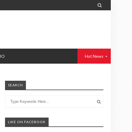

IO
Hot News
SEARCH
LIKE ON FACEBOOK