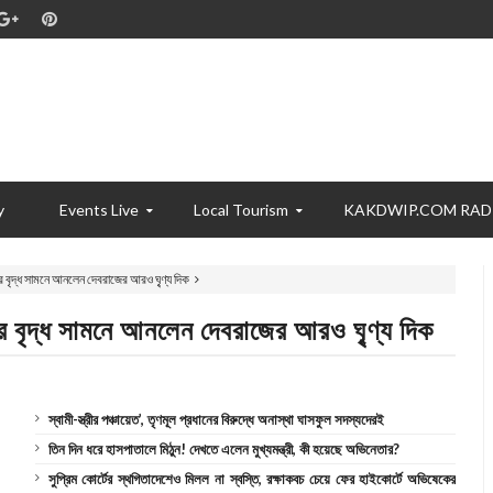
y
Events Live
Local Tourism
KAKDWIP.COM RAD
 বৃদ্ধ সামনে আনলেন দেবরাজের আরও ঘৃ্ণ্য দিক
 বৃদ্ধ সামনে আনলেন দেবরাজের আরও ঘৃ্ণ্য দিক
স্বামী-স্ত্রীর পঞ্চায়েত’, তৃণমূল প্রধানের বিরুদ্ধে অনাস্থা ঘাসফুল সদস্যদেরই
তিন দিন ধরে হাসপাতালে মিঠুন! দেখতে এলেন মুখ্যমন্ত্রী, কী হয়েছে অভিনেতার?
সুপ্রিম কোর্টের স্থগিতাদেশেও মিলল না স্বস্তি, রক্ষাকবচ চেয়ে ফের হাইকোর্টে অভিষেকের