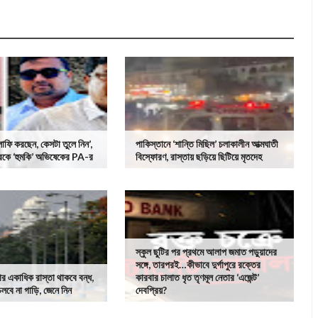
াফি করছেন, কেসটা তুলে নিন’,
পাকিস্তানে ‘শান্তি মিছিল’ চলাকালীন আত্মঘাতী
দারকে ‘হুমকি’ অভিষেকের PA-র
বিস্ফোরণ, রাস্তায় ছড়িয়ে ছিটিয়ে মৃতদেহ
স্কুল ছুটির পর প্রথমে আলাপ জমাত পড়ুয়াদের
সঙ্গে, তারপরই…কীভাবে দুর্গাপুরে রক্তের
 একাধিক রাস্তা থাকবে বন্ধ,
কারবার চালাত ধৃত তৃণমূল নেতার ‘এজেন্ট’
বে না গাড়ি, জেনে নিন
দেবপ্রিয়?