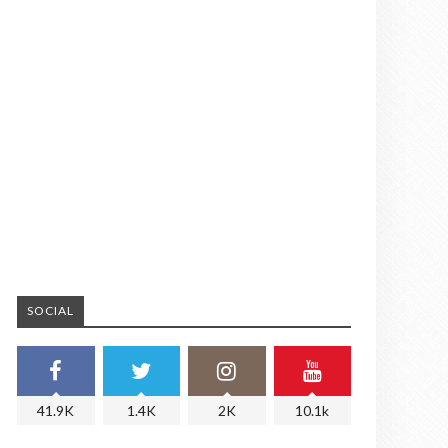
SOCIAL
41.9K
1.4K
2K
10.1k