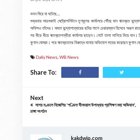
ভবন ঘিরে যা ঘটেছে…
শুক্রবার আচমকাই মেট্রোপলিটনে তৃণমূলের কার্যালয়ে পৌঁছে যান ঋতব্রত বন্দ্য
অফিসও তাঁদের। মমতা বন্দ্যোপাধ্যায়ের ছবির পাশে চেয়ারম্যান হিসেবে অরূপ রায়
পর ধীরে ধীরে ঋতব্রতপন্থীরা কার্যালয় ছাড়েন। গেটে তালা লাগিয়ে দিয়ে যান। 
কুণাল ঘোষরা। পরে ঋতব্রতদের বিরুদ্ধে থানায় অভিযোগ দায়ের করেছেন কুণাল 
Daliy News
,
WB News
Share To:
Next
সাগর মণ্ডলে বিজেপির 'পণ্ডিত দীনদয়াল উপাধ্যায় প্রশিক্ষণ মহা অভিযান',
চাঙ্গা সংগঠন
kakdwip.com