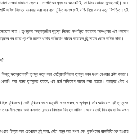
র জানালা দেওয়া সাজানো ফ্লোর। সম্পত্তির মূল্য যে অনেকটাই, তা নিয়ে কোনও সন্দেহ নেই। আর
ি পার্টি অফিস হিসেবে ব্যবহার করা হবে বলে চুক্তি হলেও সেই বাড়ি নিয়ে এবার নতুন বিপত্তি। দুই
নোতোষ সাহা। তৃণমূলের অভ্যন্তরীণ দ্বন্দ্বে নিজের সম্পত্তি হারানোর আশঙ্কায় এই পদক্ষেপ
ড়েনের পর রাতে প্রগতি ময়দান থানায় অভিযোগ দায়ের করেছেন মন্টু সাহার ছেলে অমিত সাহা।
গে?
 কিন্তু ঋতব্রতপন্থী তৃণমূল নতুন করে মেট্রোপলিটনের তৃণমূল ভবন দখল নেওয়ার চেষ্টা করছে।
খেলাপি করা হচ্ছে তৃণমূলের তরফে, এই মর্মে অভিযোগ দায়ের করা হয়েছে। রাজ্যের পৌর ও
কথা ছিল চুক্তিতে। সেই চুক্তির বয়ান অনুযায়ী কাজ করছে না তৃণমূল। তাঁর অভিযোগ দুই তৃণমূলের
লেন তৎকালীন মেয়র তথা কলকাতা বন্দরের বিধায়ক ফিরহাদ হাকিম। আবার সেই ফিরহাদ হাকিম এখন
েওয়ার চিন্তা করে রেখেছেন মন্টু সাহা, সেটা নতুন করে দখল এবং পুনর্দখলের রাজনীতি শুরু হওয়ায়