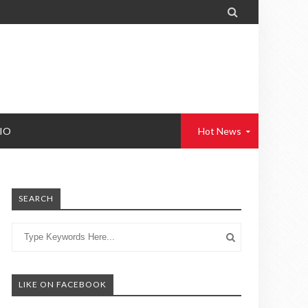

IO
Hot News
SEARCH
LIKE ON FACEBOOK