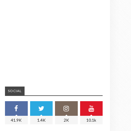
SOCIAL
41.9K
1.4K
2K
10.1k