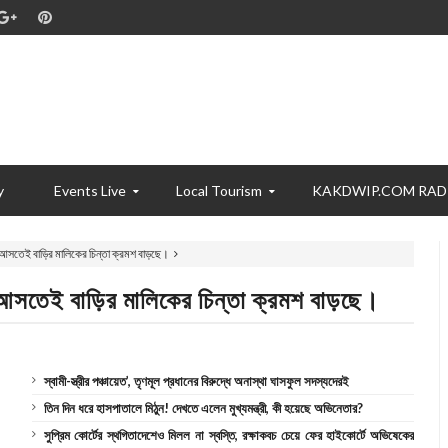
y
Events Live
Local Tourism
KAKDWIP.COM RAD
আসতেই বাড়ির মালিকের চিন্তা ক্রমশ বাড়ছে।
আসতেই বাড়ির মালিকের চিন্তা ক্রমশ বাড়ছে।
স্বামী-স্ত্রীর পঞ্চায়েত’, তৃণমূল প্রধানের বিরুদ্ধে অনাস্থা ঘাসফুল সদস্যদেরই
তিন দিন ধরে হাসপাতালে মিঠুন! দেখতে এলেন মুখ্যমন্ত্রী, কী হয়েছে অভিনেতার?
সুপ্রিম কোর্টের স্থগিতাদেশেও মিলল না স্বস্তি, রক্ষাকবচ চেয়ে ফের হাইকোর্টে অভিষেকের