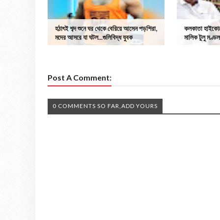
হঠাৎই শব্দ শুনে ঘর থেকে বেরিয়ে আসেন পড়শিরা,
কলকাতা হাইকোর্ট
মদের আসরে যা ঘটল...গুলিবিদ্ধ যুবক
মালিক টুলু মণ্ড
Post A Comment:
0 COMMENTS SO FAR,ADD YOURS