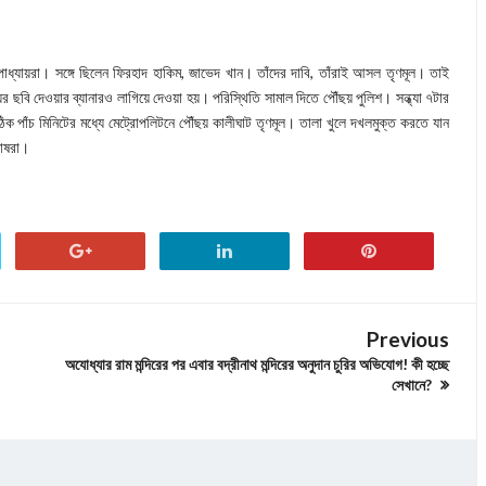
োপাধ্যায়রা। সঙ্গে ছিলেন ফিরহাদ হাকিম, জাভেদ খান। তাঁদের দাবি, তাঁরাই আসল তৃণমূল। তাই
ের ছবি দেওয়ার ব্যানারও লাগিয়ে দেওয়া হয়। পরিস্থিতি সামাল দিতে পৌঁছয় পুলিশ। সন্ধ্যা ৭টার
ঠিক পাঁচ মিনিটের মধ্যে মেট্রোপলিটনে পৌঁছয় কালীঘাট তৃণমূল। তালা খুলে দখলমুক্ত করতে যান
ঘোষরা।
Previous
অযোধ্যার রাম মন্দিরের পর এবার বদ্রীনাথ মন্দিরের অনুদান চুরির অভিযোগ! কী হচ্ছে
সেখানে?