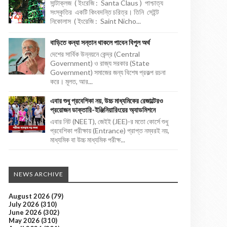
সান্টাক্লজ ( ইংরেজি : Santa Claus ) পাশ্চাত্য
সংস্কৃতির একটি কিংবদন্তি চরিত্র। তিনি সেইন্ট
নিকোলাস ( ইংরেজি : Saint Nicho...
বাড়িতে কন্যা সন্তান থাকলে পাবেন বিপুল অর্থ
দেশের সার্বিক উন্নয়নে কেন্দ্র (Central
Government) ও রাজ্য সরকার (State
Government) সমাজের জন্য বিশেষ প্রকল্প রচনা
করে। মূলত, আর...
এবার শুধু প্রবেশিকা নয়, উচ্চ মাধ্যমিকের রেজাল্টেরও
প্রয়োজন ডাক্তারি-ইঞ্জিনিয়ারিংয়ের অ্যাডমিশনে
এবার নিট (NEET), জেইই (JEE)-র মতো কোর্সে শুধু
প্রবেশিকা পরীক্ষায় (Entrance) প্রাপ্ত নম্বরই নয়,
মাধ্যমিক বা উচ্চ মাধ্যমিক পরীক্ষ...
NEWS ARCHIVE
August 2026
(79)
July 2026
(310)
June 2026
(302)
May 2026
(310)