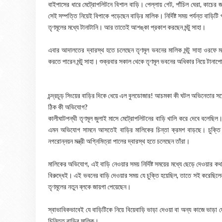
বাইপাসের ধারে মেট্রোপলিটনে বিশাল বাড়ি। পেল্লায় গেট, পাঁচিল ঘেরা, কাচে
সেই সম্পত্তি নিয়েই বিপাকে পড়েছেন বাড়ির মালিক। নির্দিষ্ট সময় পর্যন্ত বাড়িট
তৃণমূলের মধ্যে টানাটানি। আর তাতেই আশঙ্কা প্রকাশ করছেন মন্টু সাহা।
এবার আদালতের দ্বারস্থ হতে চলেছেন তৃণমূল ভবনের মালিক মন্টু সাহা ওরফে ম
করতে পারেন মন্টু সাহা। শুক্রবার সকাল থেকে তৃণমূল ভবনের অধিকার নিয়ে টানাপো
চন্দ্রচূড় সিংয়ের বাড়ির দিকে ধেয়ে এল বুলডোজার! আচমকা কী ঘটল অভিনেতার সঙ্
ঠিক কী অভিযোগ?
কালীঘাটপন্থী তৃণমূল জুলাই মাসে মেট্রোপলিটনের বাড়ি খালি করে দেবে বলেছিল।
এমন অভিযোগ সামনে আসতেই বাড়ির মালিকের চিন্তা ক্রমশ বাড়ছে। চুক্তি 
নগরোন্নয়ন মন্ত্রী অগ্নিমিত্রা পালের দ্বারস্থ হতে চলেছেন তাঁরা।
মালিকের অভিযোগ, এই বাড়ি নেওয়ার সময় নির্দিষ্ট সময়ের মধ্যে ছেড়ে দেওয়ার 
বিরুদ্ধেই। এই ভবনের বাড়ি দেওয়ার সময় যে চুক্তি হয়েছিল, তাতে সই করেছি
তৃণমূলের নতুন ব্লকে জায়গা পেয়েছেন।
স্বাভাবিকভাবেই যে বাড়িটিকে নিয়ে বিয়েবাড়ি ভাড়া দেওয়া বা অন্য কাজে ভাড়া দ
চিন্তিত বাড়ির মালিক।