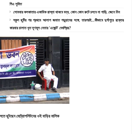
পিএ সুমিত
সোমবার কলকাতার একাধিক রাস্তা থাকবে বন্ধ, কোন কোন রুটে চলবে না গাড়ি, জেনে নিন
স্কুল ছুটির পর প্রথমে আলাপ জমাত পড়ুয়াদের সঙ্গে, তারপরই…কীভাবে দুর্গাপুরে রক্তের
কারবার চালাত ধৃত তৃণমূল নেতার ‘এজেন্ট’ দেবপ্রিয়?
ালতে ছুটছেন মেট্রোপলিটনের ওই বাড়ির মালিক