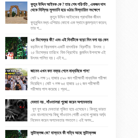
কুতুব উদ্দিন আইবক কে ? তার শেষ পরিণতি , একজন দাস
থেকে দিল্লির সুলতানি হয়ে ওঠার বিস্তারিত সংক্ষেপে
কুতুব উদ্দিন আইবকের প্রাথমিক জীবন
কুতুবুদ্দিন মধ্য এশিয়ার কোনো এক স্থানে জন্মগ্রহণ করেন;
তার প...
২৫ ডিসেম্বর কী? এবং এই দিনটিকে বড়ো দিন বলা হয় কেন
বড়দিন বা ক্রিসমাস একটি বাৎসরিক খ্রিস্টীয় উৎসব ।
২৫ ডিসেম্বর তারিখে যিশু খ্রিস্টের জন্মদিন উপলক্ষে এই
উৎসব পালিত হয়। এই দ...
জানেন এখন কত নম্বর পেলে মাধ্যমিকে পাস!
মোট ৯ লক্ষ ১২ হাজার ৫৯৮ জন পরীক্ষার্থী মাধ্যমিক পরীক্ষা
দিয়েছিল। মোট ৭ লক্ষ ৬৫ হাজার ২৫২ জন পরীক্ষার্থী
পরীক্ষায় পাস করেছে। প্রথ...
দেবতা নয় , সাঁওতালরা পুজো করেন অপদেবতার
যুগ যুগ ধরে দেবতারা পূজিত হয়ে এসেছেন। কিন্তু ভারত
এবং বাংলাদেশের কিছু সাঁওতাল গোষ্ঠী এখনো পুজোর অর্ঘ্য
নিবেদন করেন অপদেবতার পদতলে। এই অপদ...
সান্টাক্লজ কে? বাস্তবে কী সত্যি আছে সান্টাক্লজ