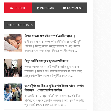
RECENT
POPULAR
COMMENT
POPULAR POSTS
নিজের বোনের সঙ্গে যৌন সম্পর্ক এওকি সম্ভব ।
ভাই-বোন মা-বাবা সকলকে নিয়েই তৈরি হয় একটি সুখী
পরিবার। কিন্তু শুনলে অদ্ভুত লাগবে যে এই পবিত্র
বন্ধনকে এক অন্য মাত্রা দিয়েছে অস্ট্রেলিয়ার ...
বিপুল আর্থিক সমস্যায় ভুগছেন তালিবানরা
ক্ষমতা দখলের পর থেকেই আর্থিক কষ্টের মুখে পড়েছে
তালিবান । বিদেশী অর্থ সাহায্য বন্ধ হয়ে যাওয়ার পরই
ব্য়াঙ্ক থেকে টাকা তোলার উর্ধ্বসীমা বেধে দে...
জলের ট্যাং এর ভিতরে লুকিয়ে পালাচ্ছিলো ভারত-নেপাল
সীমান্তে । গ্ৰেফতার চীনা নাগরিক
এসএসবি-র ৪১ নম্বর ব্য়াটালিয়নের হাতে ধৃত ওই চিনা
নাগরিকের নাম চোয়েজোড়া ওয়েসর। তাঁর একটি ভারতীয়
প্যানকার্ড রয়েছে। সেখানে নাম রয়েছ...