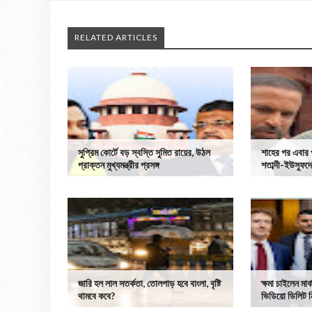
RELATED ARTICLES
সুপ্রিম কোর্টে বড় স্বস্তি সুমিত রায়ের, উঠল
শাহের পর এবার প
প্রাক্তন মুখ্যমন্ত্রীর প্রসঙ্গ
শতাব্দী-ইউসুফদে
জারি হল লাল সতর্কতা, তোলপাড় হবে বাংলা, বৃষ্টি
ক্ষমা চাইলেন মার্
থামবে কবে?
ভিডিয়ো ডিলিট