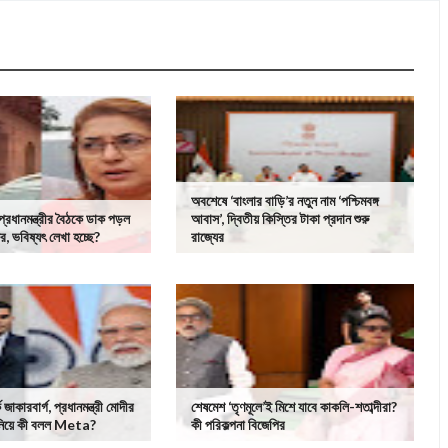
অবশেষে ‘বাংলার বাড়ি’র নতুন নাম ‘পশ্চিমবঙ্গ
্রধানমন্ত্রীর বৈঠকে ডাক পড়ল
আবাস’, দ্বিতীয় কিস্তির টাকা প্রদান শুরু
র, ভবিষ্যৎ লেখা হচ্ছে?
রাজ্যের
ক জাকারবার্গ, প্রধানমন্ত্রী মোদীর
শেষমেশ ‘তৃণমূলে’ই মিশে যাবে কাকলি-শতাব্দীরা?
 নিয়ে কী বলল Meta?
কী পরিকল্পনা বিজেপির