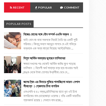
RECENT
POPULAR
COMMENT
POPULAR POSTS
নিজের বোনের সঙ্গে যৌন সম্পর্ক এওকি সম্ভব ।
ভাই-বোন মা-বাবা সকলকে নিয়েই তৈরি হয় একটি সুখী
পরিবার। কিন্তু শুনলে অদ্ভুত লাগবে যে এই পবিত্র
বন্ধনকে এক অন্য মাত্রা দিয়েছে অস্ট্রেলিয়ার ...
বিপুল আর্থিক সমস্যায় ভুগছেন তালিবানরা
ক্ষমতা দখলের পর থেকেই আর্থিক কষ্টের মুখে পড়েছে
তালিবান । বিদেশী অর্থ সাহায্য বন্ধ হয়ে যাওয়ার পরই
ব্য়াঙ্ক থেকে টাকা তোলার উর্ধ্বসীমা বেধে দে...
জলের ট্যাং এর ভিতরে লুকিয়ে পালাচ্ছিলো ভারত-নেপাল
সীমান্তে । গ্ৰেফতার চীনা নাগরিক
এসএসবি-র ৪১ নম্বর ব্য়াটালিয়নের হাতে ধৃত ওই চিনা
নাগরিকের নাম চোয়েজোড়া ওয়েসর। তাঁর একটি ভারতীয়
প্যানকার্ড রয়েছে। সেখানে নাম রয়েছ...