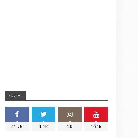
SOCIAL
41.9K
1.4K
2K
10.1k