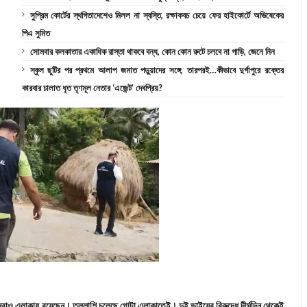
সুপ্রিম কোর্টের স্থগিতাদেশেও মিলল না স্বস্তি, রক্ষাকবচ চেয়ে ফের হাইকোর্টে অভিষেকের
পিএ সুমিত
সোমবার কলকাতার একাধিক রাস্তা থাকবে বন্ধ, কোন কোন রুটে চলবে না গাড়ি, জেনে নিন
স্কুল ছুটির পর প্রথমে আলাপ জমাত পড়ুয়াদের সঙ্গে, তারপরই…কীভাবে দুর্গাপুরে রক্তের
কারবার চালাত ধৃত তৃণমূল নেতার ‘এজেন্ট’ দেবপ্রিয়?
য়ানরাও এলাকায় রয়েছেন। তল্লাশি চলেছে গোটা এলাকাতেই। দুই ভাইয়ের বিরুদ্ধে দীর্ঘদিন থেকেই