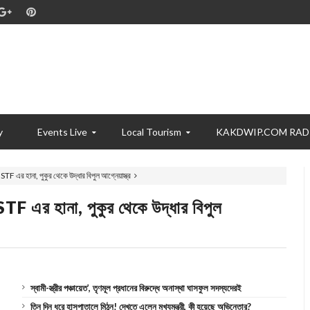
y
Events Live
Local Tourism
KAKDWIP.COM RAD
 STF এর হানা, পুকুর থেকে উদ্ধার বিপুল আগ্নেয়াস্ত্র
 STF এর হানা, পুকুর থেকে উদ্ধার বিপুল
স্বামী-স্ত্রীর পঞ্চায়েত’, তৃণমূল প্রধানের বিরুদ্ধে অনাস্থা ঘাসফুল সদস্যদেরই
তিন দিন ধরে হাসপাতালে মিঠুন! দেখতে এলেন মুখ্যমন্ত্রী, কী হয়েছে অভিনেতার?