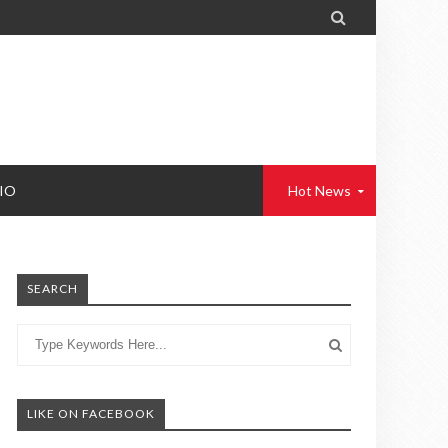

IO
Hot News
SEARCH
LIKE ON FACEBOOK