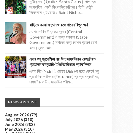
সান্টাক্লজ ( ইংরেজি : Santa Claus ) পাশ্চাত্য
সংস্কৃতির একটি কিংবদন্তি চরিত্র। তিনি সেইন্ট
নিকোলাস ( ইংরেজি : Saint Nicho...
বাড়িতে কন্যা সন্তান থাকলে পাবেন বিপুল অর্থ
দেশের সার্বিক উন্নয়নে কেন্দ্র (Central
Government) ও রাজ্য সরকার (State
Government) সমাজের জন্য বিশেষ প্রকল্প রচনা
করে। মূলত, আর...
এবার শুধু প্রবেশিকা নয়, উচ্চ মাধ্যমিকের রেজাল্টেরও
প্রয়োজন ডাক্তারি-ইঞ্জিনিয়ারিংয়ের অ্যাডমিশনে
এবার নিট (NEET), জেইই (JEE)-র মতো কোর্সে শুধু
প্রবেশিকা পরীক্ষায় (Entrance) প্রাপ্ত নম্বরই নয়,
মাধ্যমিক বা উচ্চ মাধ্যমিক পরীক্ষ...
NEWS ARCHIVE
August 2026
(79)
July 2026
(310)
June 2026
(302)
May 2026
(310)