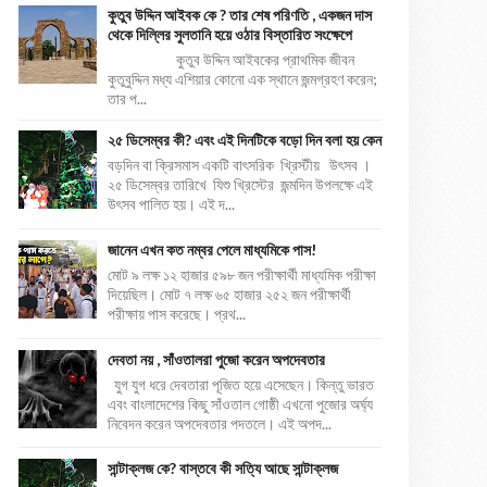
কুতুব উদ্দিন আইবক কে ? তার শেষ পরিণতি , একজন দাস
থেকে দিল্লির সুলতানি হয়ে ওঠার বিস্তারিত সংক্ষেপে
কুতুব উদ্দিন আইবকের প্রাথমিক জীবন
কুতুবুদ্দিন মধ্য এশিয়ার কোনো এক স্থানে জন্মগ্রহণ করেন;
তার প...
২৫ ডিসেম্বর কী? এবং এই দিনটিকে বড়ো দিন বলা হয় কেন
বড়দিন বা ক্রিসমাস একটি বাৎসরিক খ্রিস্টীয় উৎসব ।
২৫ ডিসেম্বর তারিখে যিশু খ্রিস্টের জন্মদিন উপলক্ষে এই
উৎসব পালিত হয়। এই দ...
জানেন এখন কত নম্বর পেলে মাধ্যমিকে পাস!
মোট ৯ লক্ষ ১২ হাজার ৫৯৮ জন পরীক্ষার্থী মাধ্যমিক পরীক্ষা
দিয়েছিল। মোট ৭ লক্ষ ৬৫ হাজার ২৫২ জন পরীক্ষার্থী
পরীক্ষায় পাস করেছে। প্রথ...
দেবতা নয় , সাঁওতালরা পুজো করেন অপদেবতার
যুগ যুগ ধরে দেবতারা পূজিত হয়ে এসেছেন। কিন্তু ভারত
এবং বাংলাদেশের কিছু সাঁওতাল গোষ্ঠী এখনো পুজোর অর্ঘ্য
নিবেদন করেন অপদেবতার পদতলে। এই অপদ...
সান্টাক্লজ কে? বাস্তবে কী সত্যি আছে সান্টাক্লজ