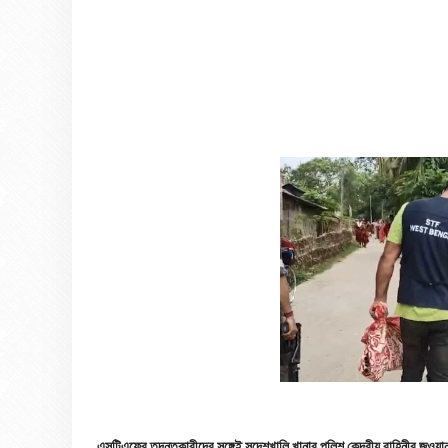
এসটিএফের তদন্তকারীদের সঙ্গেই সন্দেশখালি খানার পুলিশ কেন্দ্রীয় বাহিনীর জও