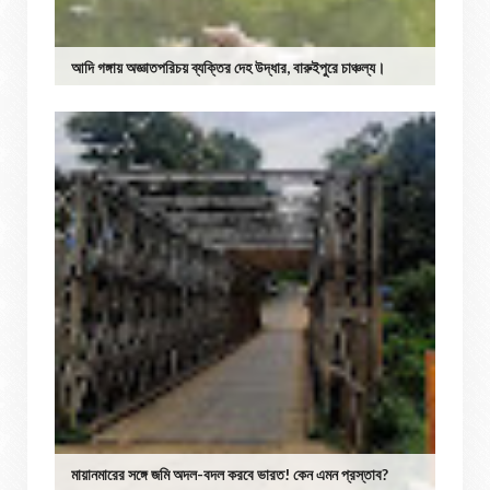
আদি গঙ্গায় অজ্ঞাতপরিচয় ব্যক্তির দেহ উদ্ধার, বারুইপুরে চাঞ্চল্য।
মায়ানমারের সঙ্গে জমি অদল-বদল করবে ভারত! কেন এমন প্রস্তাব?