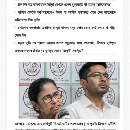
তিন দিন ধরে হাসপাতালে মিঠুন! দেখতে এলেন মুখ্যমন্ত্রী, কী হয়েছে অভিনেতার?
সুপ্রিম কোর্টের স্থগিতাদেশেও মিলল না স্বস্তি, রক্ষাকবচ চেয়ে ফের হাইকোর্টে
অভিষেকের পিএ সুমিত
সোমবার কলকাতার একাধিক রাস্তা থাকবে বন্ধ, কোন কোন রুটে চলবে না গাড়ি,
জেনে নিন
স্কুল ছুটির পর প্রথমে আলাপ জমাত পড়ুয়াদের সঙ্গে, তারপরই…কীভাবে দুর্গাপুরে
রক্তের কারবার চালাত ধৃত তৃণমূল নেতার ‘এজেন্ট’ দেবপ্রিয়?
আশঙ্কা বেড়েছে এনফোর্সমেন্ট ডিরেক্টরেটের তৎপরতায়। সম্প্রতি নিয়োগ দুর্নীতি