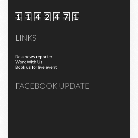
1
1
4
2
4
7
1
LINKS
Be a news reporter
Work With Us
Book us for live event
FACEBOOK UPDATE