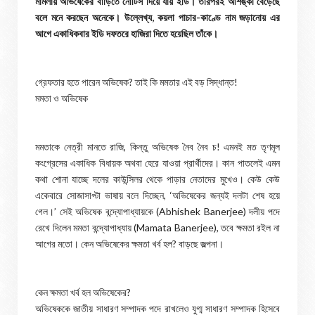
মামলায় অভিষেকের বাড়িতে নোটিস দিয়ে যায় ইডি। তারপরই আশঙ্কা বেড়েছে
বলে মনে করছেন অনেকে। উল্লেখ্য, কয়লা পাচার-কাণ্ডে নাম জড়ানোয় এর
আগে একাধিকবার ইডি দফতরে হাজিরা দিতে হয়েছিল তাঁকে।
গ্রেফতার হতে পারেন অভিষেক? তাই কি মমতার এই বড় সিদ্ধান্ত!
মমতা ও অভিষেক
মমতাকে নেত্রী মানতে রাজি, কিন্তু অভিষেক নৈব নৈব চ! এমনই মত তৃণমূল
কংগ্রেসের একাধিক বিধায়ক অথবা হেরে যাওয়া প্রার্থীদের। কান পাতলেই এমন
কথা শোনা যাচ্ছে দলের কাউন্সিলর থেকে পাড়ার নেতাদের মুখেও। কেউ কেউ
একেবারে সোজাসাপ্টা ভাষায় বলে দিচ্ছেন, ‘অভিষেকের জন্যই দলটা শেষ হয়ে
গেল।’ সেই অভিষেক বন্দ্যোপাধ্যায়কে (Abhishek Banerjee) দলীয় পদে
রেখে দিলেন মমতা বন্দ্যোপাধ্যায় (Mamata Banerjee), তবে ক্ষমতা রইল না
আগের মতো। কেন অভিষেকের ক্ষমতা খর্ব হল? বাড়ছে জল্পনা।
কেন ক্ষমতা খর্ব হল অভিষেকের?
অভিষেককে জাতীয় সাধারণ সম্পাদক পদে রাখলেও যুগ্ম সাধারণ সম্পাদক হিসেবে