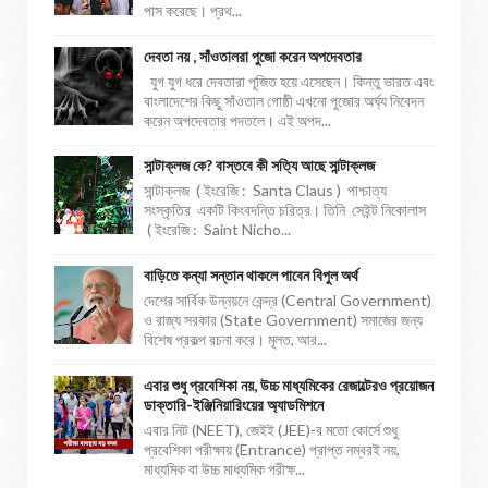
পাস করেছে। প্রথ...
দেবতা নয় , সাঁওতালরা পুজো করেন অপদেবতার
যুগ যুগ ধরে দেবতারা পূজিত হয়ে এসেছেন। কিন্তু ভারত এবং
বাংলাদেশের কিছু সাঁওতাল গোষ্ঠী এখনো পুজোর অর্ঘ্য নিবেদন
করেন অপদেবতার পদতলে। এই অপদ...
সান্টাক্লজ কে? বাস্তবে কী সত্যি আছে সান্টাক্লজ
সান্টাক্লজ ( ইংরেজি : Santa Claus ) পাশ্চাত্য
সংস্কৃতির একটি কিংবদন্তি চরিত্র। তিনি সেইন্ট নিকোলাস
( ইংরেজি : Saint Nicho...
বাড়িতে কন্যা সন্তান থাকলে পাবেন বিপুল অর্থ
দেশের সার্বিক উন্নয়নে কেন্দ্র (Central Government)
ও রাজ্য সরকার (State Government) সমাজের জন্য
বিশেষ প্রকল্প রচনা করে। মূলত, আর...
এবার শুধু প্রবেশিকা নয়, উচ্চ মাধ্যমিকের রেজাল্টেরও প্রয়োজন
ডাক্তারি-ইঞ্জিনিয়ারিংয়ের অ্যাডমিশনে
এবার নিট (NEET), জেইই (JEE)-র মতো কোর্সে শুধু
প্রবেশিকা পরীক্ষায় (Entrance) প্রাপ্ত নম্বরই নয়,
মাধ্যমিক বা উচ্চ মাধ্যমিক পরীক্ষ...