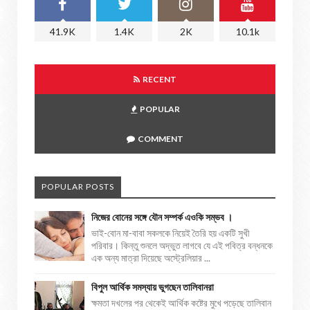
41.9K
1.4K
2K
10.1k
RECENT
POPULAR
COMMENT
POPULAR POSTS
নিজের বোনের সঙ্গে যৌন সম্পর্ক এওকি সম্ভব ।
ভাই-বোন মা-বাবা সকলকে নিয়েই তৈরি হয় একটি সুখী
পরিবার। কিন্তু শুনলে অদ্ভুত লাগবে যে এই পবিত্র বন্ধনকে
এক অন্য মাত্রা দিয়েছে অস্ট্রেলিয়ার ...
বিপুল আর্থিক সমস্যায় ভুগছেন তালিবানরা
ক্ষমতা দখলের পর থেকেই আর্থিক কষ্টের মুখে পড়েছে তালিবান