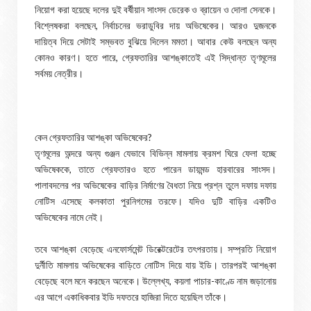
নিয়োগ করা হয়েছে দলের দুই বর্ষীয়ান সাংসদ ডেরেক ও ব্রায়েন ও দোলা সেনকে।
বিশ্লেষকরা বলছেন, নির্বাচনের ভরাডুবির দায় অভিষেকের। আরও দুজনকে
দায়িত্ব দিয়ে সেটাই সম্ভবত বুঝিয়ে দিলেন মমতা। আবার কেউ বলছেন অন্য
কোনও কারণ। হতে পারে, গ্রেফতারির আশঙ্কাতেই এই সিদ্ধান্ত তৃণমূলের
সর্বময় নেত্রীর।
কেন গ্রেফতারির আশঙ্কা অভিষেকের?
তৃণমূলের অন্দরে অন্য গুঞ্জন যেভাবে বিভিন্ন মামলায় ক্রমশ ঘিরে ফেলা হচ্ছে
অভিষেককে, তাতে গ্রেফতারও হতে পারেন ডায়মন্ড হারবারের সাংসদ।
পালাবদলের পর অভিষেকের বাড়ির নির্মাণের বৈধতা নিয়ে প্রশ্ন তুলে দফায় দফায়
নোটিস এসেছে কলকাতা পুরনিগমের তরফে। যদিও দুটি বাড়ির একটিও
অভিষেকের নামে নেই।
তবে আশঙ্কা বেড়েছে এনফোর্সমেন্ট ডিরেক্টরেটের তৎপরতায়। সম্প্রতি নিয়োগ
দুর্নীতি মামলায় অভিষেকের বাড়িতে নোটিস দিয়ে যায় ইডি। তারপরই আশঙ্কা
বেড়েছে বলে মনে করছেন অনেকে। উল্লেখ্য, কয়লা পাচার-কাণ্ডে নাম জড়ানোয়
এর আগে একাধিকবার ইডি দফতরে হাজিরা দিতে হয়েছিল তাঁকে।