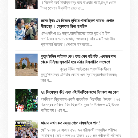
। বিদেশী অর্থ সাহায্য বন্ধ হয়ে যাওয়ার পরই ব্য়াঙ্ক থেকে
টাকা তোলার উর্ধ্বসীমা বেধে দে...
জলের ট্যাং এর ভিতরে লুকিয়ে পালাচ্ছিলো ভারত-নেপাল
সীমান্তে । গ্ৰেফতার চীনা নাগরিক
এসএসবি-র ৪১ নম্বর ব্য়াটালিয়নের হাতে ধৃত ওই চিনা
নাগরিকের নাম চোয়েজোড়া ওয়েসর। তাঁর একটি ভারতীয়
প্যানকার্ড রয়েছে। সেখানে নাম রয়েছ...
কুতুব উদ্দিন আইবক কে ? তার শেষ পরিণতি , একজন দাস
থেকে দিল্লির সুলতানি হয়ে ওঠার বিস্তারিত সংক্ষেপে
কুতুব উদ্দিন আইবকের প্রাথমিক জীবন
কুতুবুদ্দিন মধ্য এশিয়ার কোনো এক স্থানে জন্মগ্রহণ করেন;
তার প...
২৫ ডিসেম্বর কী? এবং এই দিনটিকে বড়ো দিন বলা হয় কেন
বড়দিন বা ক্রিসমাস একটি বাৎসরিক খ্রিস্টীয় উৎসব । ২৫
ডিসেম্বর তারিখে যিশু খ্রিস্টের জন্মদিন উপলক্ষে এই উৎসব
পালিত হয়। এই দ...
জানেন এখন কত নম্বর পেলে মাধ্যমিকে পাস!
মোট ৯ লক্ষ ১২ হাজার ৫৯৮ জন পরীক্ষার্থী মাধ্যমিক পরীক্ষা
দিয়েছিল। মোট ৭ লক্ষ ৬৫ হাজার ২৫২ জন পরীক্ষার্থী পরীক্ষায়