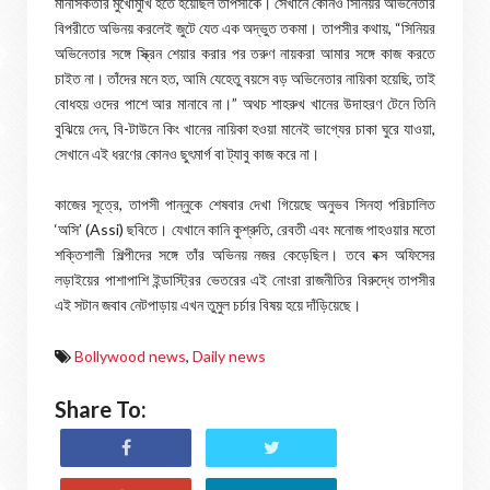
মানসিকতার মুখোমুখি হতে হয়েছিল তাপসীকে। সেখানে কোনও সিনিয়র অভিনেতার
বিপরীতে অভিনয় করলেই জুটে যেত এক অদ্ভুত তকমা। তাপসীর কথায়, “সিনিয়র
অভিনেতার সঙ্গে স্ক্রিন শেয়ার করার পর তরুণ নায়করা আমার সঙ্গে কাজ করতে
চাইত না। তাঁদের মনে হত, আমি যেহেতু বয়সে বড় অভিনেতার নায়িকা হয়েছি, তাই
বোধহয় ওদের পাশে আর মানাবে না।” অথচ শাহরুখ খানের উদাহরণ টেনে তিনি
বুঝিয়ে দেন, বি-টাউনে কিং খানের নায়িকা হওয়া মানেই ভাগ্যের চাকা ঘুরে যাওয়া,
সেখানে এই ধরণের কোনও ছুৎমার্গ বা ট্যাবু কাজ করে না।
কাজের সূত্রে, তাপসী পান্নুকে শেষবার দেখা গিয়েছে অনুভব সিনহা পরিচালিত
‘অসি’ (Assi) ছবিতে। যেখানে কানি কুশ্রুতি, রেবতী এবং মনোজ পাহওয়ার মতো
শক্তিশালী শিল্পীদের সঙ্গে তাঁর অভিনয় নজর কেড়েছিল। তবে বক্স অফিসের
লড়াইয়ের পাশাপাশি ইন্ডাস্ট্রির ভেতরের এই নোংরা রাজনীতির বিরুদ্ধে তাপসীর
এই সটান জবাব নেটপাড়ায় এখন তুমুল চর্চার বিষয় হয়ে দাঁড়িয়েছে।
Bollywood news
,
Daily news
Share To: