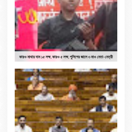
কারও মাথার দাম ১৫ লক্ষ, কারও ৫ লক্ষ, পুলিশের জালে ৩ মাও নেতা-নেত্রী