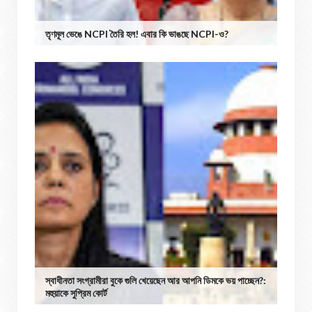
তৃণমূল ভেঙে NCPI তৈরি হল! এবার কি ভাঙছে NCPI-ও?
স্বাধীনতা সংগ্রামীরা বুকে গুলি খেয়েছেন আর আপনি ডিমকে ভয় পাচ্ছেন?:
মহুয়াকে সুপ্রিম কোর্ট