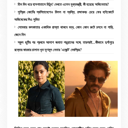
তিন দিন ধরে হাসপাতালে মিঠুন! দেখতে এলেন মুখ্যমন্ত্রী, কী হয়েছে অভিনেতার?
সুপ্রিম কোর্টের স্থগিতাদেশেও মিলল না স্বস্তি, রক্ষাকবচ চেয়ে ফের হাইকোর্টে
অভিষেকের পিএ সুমিত
সোমবার কলকাতার একাধিক রাস্তা থাকবে বন্ধ, কোন কোন রুটে চলবে না গাড়ি,
জেনে নিন
স্কুল ছুটির পর প্রথমে আলাপ জমাত পড়ুয়াদের সঙ্গে, তারপরই…কীভাবে দুর্গাপুরে
রক্তের কারবার চালাত ধৃত তৃণমূল নেতার ‘এজেন্ট’ দেবপ্রিয়?