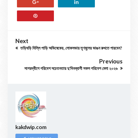
Next
তড়িঘড়ি দিল্লি পাড়ি অভিষেকের, লোকসভায় তৃণমূলের ভাঙন রুখতে পারবেন?
Previous
সাগরদ্বীপে পরিবেশ সচেতনতায় দু’দিনব্যাপী সফল পরিবেশ মেলা ২০২৬
kakdwip.com