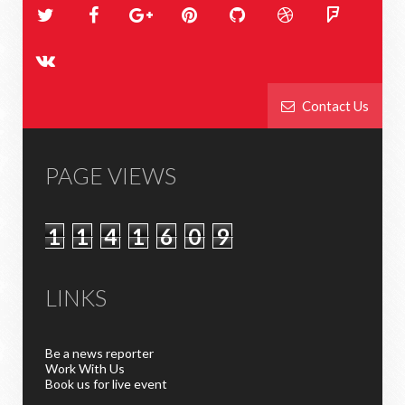
Contact Us
PAGE VIEWS
1
1
4
1
6
0
9
LINKS
Be a news reporter
Work With Us
Book us for live event