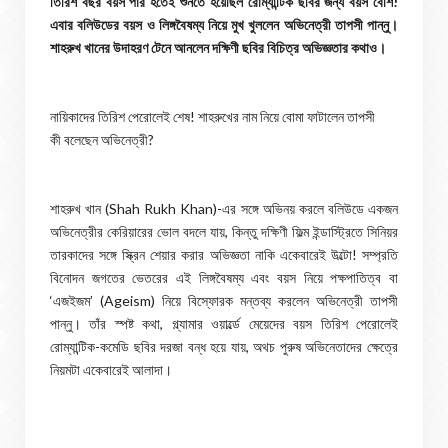
তিরিশ বছর বয়স পার হতেই শুনতে হয়েছিল রোম্যান্টিক ছবির জন্য বয়স বেশি!
এবার বলিউডের বয়স ও লিঙ্গবৈষম্য নিয়ে মুখ খুললেন অভিনেত্রী তাপসী পান্নু।
শাহরুখ খানের উদাহরণ টেনে আনলেন দক্ষিণী ছবির বিচিত্র অভিজ্ঞতার কথাও।
নায়িকাদের তিরিশ পেরোলেই শেষ! শাহরুখের নাম নিয়ে বোমা ফাটালেন তাপসী
কী বলেছেন অভিনেত্রী?
শাহরুখ খান (Shah Rukh Khan)-এর সঙ্গে অভিনয় করলে বলিউডে একজন
অভিনেত্রীর কেরিয়ারের ভোল বদলে যায়, কিন্তু দক্ষিণী ফিল্ম ইন্ডাস্ট্রিতে সিনিয়র
তারকাদের সঙ্গে স্ক্রিন শেয়ার করার অভিজ্ঞতা নাকি একেবারেই উল্টো! সম্প্রতি
বিনোদন জগতের ভেতরের এই লিঙ্গবৈষম্য এবং বয়স নিয়ে পক্ষপাতিত্ব বা
‘এজইজম’ (Ageism) নিয়ে বিস্ফোরক মন্তব্য করলেন অভিনেত্রী তাপসী
পান্নু। তাঁর স্পষ্ট কথা, গ্ল্যামার ওয়ার্ল্ডে মেয়েদের বয়স তিরিশ পেরোলেই
রোম্যান্টিক-কমেডি ছবির দরজা বন্ধ হয়ে যায়, অথচ পুরুষ অভিনেতাদের ক্ষেত্রে
নিয়মটা একেবারেই আলাদা।