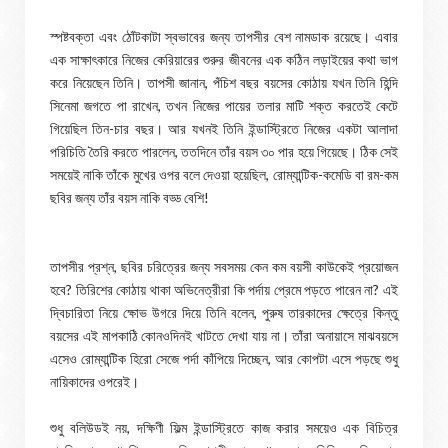
স্পষ্টবক্তা এবং ঠোঁটকাটা স্বভাবের জন্য তাপসীর বেশ নামডাক রয়েছে। এবার
এক সাক্ষাৎকারে নিজের কেরিয়ারের শুরুর জীবনের এক কঠিন লড়াইয়ের কথা ভাগ
করে নিয়েছেন তিনি। তাপসী জানান, পঁচিশ বছর বয়সের কোঠায় যখন তিনি হিন্দি
সিনেমা জগতে পা রাখেন, তখন নিজের পায়ের তলার মাটি শক্ত করতেই কেটে
গিয়েছিল তিন-চার বছর। আর যখনই তিনি ইন্ডাস্ট্রিতে নিজের একটা আলাদা
পরিচিতি তৈরি করতে পারলেন, ততদিনে তাঁর বয়স ৩০ পার হয়ে গিয়েছে। ঠিক সেই
সময়েই নাকি তাঁকে মুখের ওপর বলে দেওয়া হয়েছিল, রোম্যান্টিক-কমেডি বা রম-কম
ছবির জন্য তাঁর বয়স নাকি বড্ড বেশি!
তাপসীর প্রশ্ন, ছবির চরিত্রের জন্য সবসময় কেন কম বয়সী কাউকেই প্রয়োজন
হবে? তিরিশের কোঠায় থাকা অভিনেত্রীরা কি পর্দায় প্রেমে পড়তে পারেন না? এই
দ্বিচারিতা নিয়ে ক্ষোভ উগরে দিয়ে তিনি বলেন, পুরুষ তারকাদের ক্ষেত্রে কিন্তু
বয়সের এই মাপকাঠি কোনওদিনই খাটতে দেখা যায় না। তাঁরা অনায়াসে মাঝবয়সে
এসেও রোম্যান্টিক হিরো সেজে পর্দা কাঁপিয়ে দিচ্ছেন, আর কোপটা এসে পড়ছে শুধু
নায়িকাদের ওপরেই।
শুধু বলিউডই নয়, দক্ষিণী ফিল্ম ইন্ডাস্ট্রিতে কাজ করার সময়েও এক বিচিত্র