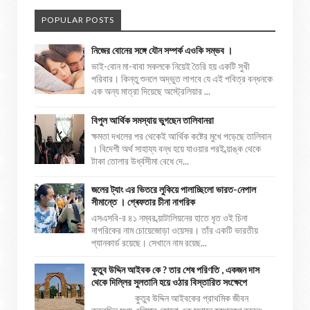
POPULAR POSTS
নিজের বোনের সঙ্গে যৌন সম্পর্ক এওকি সম্ভব ।
ভাই-বোন মা-বাবা সকলকে নিয়েই তৈরি হয় একটি সুখী
পরিবার। কিন্তু শুনলে অদ্ভুত লাগবে যে এই পবিত্র বন্ধনকে
এক অন্য মাত্রা দিয়েছে অস্ট্রেলিয়ার ...
বিপুল আর্থিক সমস্যায় ভুগছেন তালিবানরা
ক্ষমতা দখলের পর থেকেই আর্থিক কষ্টের মুখে পড়েছে তালিবান
। বিদেশী অর্থ সাহায্য বন্ধ হয়ে যাওয়ার পরই ব্য়াঙ্ক থেকে
টাকা তোলার উর্ধ্বসীমা বেধে দে...
জলের ট্যাং এর ভিতরে লুকিয়ে পালাচ্ছিলো ভারত-নেপাল
সীমান্তে । গ্ৰেফতার চীনা নাগরিক
এসএসবি-র ৪১ নম্বর ব্য়াটালিয়নের হাতে ধৃত ওই চিনা
নাগরিকের নাম চোয়েজোড়া ওয়েসর। তাঁর একটি ভারতীয়
প্যানকার্ড রয়েছে। সেখানে নাম রয়েছ...
কুতুব উদ্দিন আইবক কে ? তার শেষ পরিণতি , একজন দাস
থেকে দিল্লির সুলতানি হয়ে ওঠার বিস্তারিত সংক্ষেপে
কুতুব উদ্দিন আইবকের প্রাথমিক জীবন