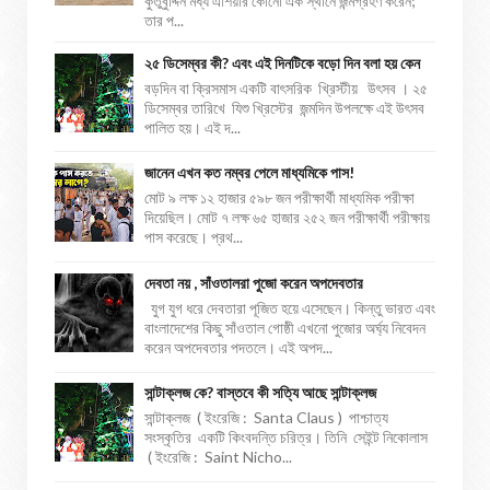
কুতুবুদ্দিন মধ্য এশিয়ার কোনো এক স্থানে জন্মগ্রহণ করেন;
তার প...
২৫ ডিসেম্বর কী? এবং এই দিনটিকে বড়ো দিন বলা হয় কেন
বড়দিন বা ক্রিসমাস একটি বাৎসরিক খ্রিস্টীয় উৎসব । ২৫
ডিসেম্বর তারিখে যিশু খ্রিস্টের জন্মদিন উপলক্ষে এই উৎসব
পালিত হয়। এই দ...
জানেন এখন কত নম্বর পেলে মাধ্যমিকে পাস!
মোট ৯ লক্ষ ১২ হাজার ৫৯৮ জন পরীক্ষার্থী মাধ্যমিক পরীক্ষা
দিয়েছিল। মোট ৭ লক্ষ ৬৫ হাজার ২৫২ জন পরীক্ষার্থী পরীক্ষায়
পাস করেছে। প্রথ...
দেবতা নয় , সাঁওতালরা পুজো করেন অপদেবতার
যুগ যুগ ধরে দেবতারা পূজিত হয়ে এসেছেন। কিন্তু ভারত এবং
বাংলাদেশের কিছু সাঁওতাল গোষ্ঠী এখনো পুজোর অর্ঘ্য নিবেদন
করেন অপদেবতার পদতলে। এই অপদ...
সান্টাক্লজ কে? বাস্তবে কী সত্যি আছে সান্টাক্লজ
সান্টাক্লজ ( ইংরেজি : Santa Claus ) পাশ্চাত্য
সংস্কৃতির একটি কিংবদন্তি চরিত্র। তিনি সেইন্ট নিকোলাস
( ইংরেজি : Saint Nicho...