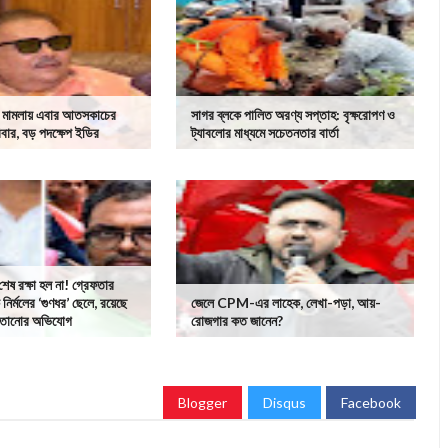
ীতি মামলায় এবার আতসকাচের
সাগর ব্লকে পালিত অরণ্য সপ্তাহ: বৃক্ষরোপণ ও
বার, বড় পদক্ষেপ ইডির
ট্যাবলোর মাধ্যমে সচেতনতার বার্তা
েষ রক্ষা হল না! গ্রেফতার
 নির্মলের ‘গুণধর’ ছেলে, রয়েছে
জেলে CPM-এর লাহেক, লেখা-পড়া, আয়-
হাতানোর অভিযোগ
রোজগার কত জানেন?
Blogger
Disqus
Facebook