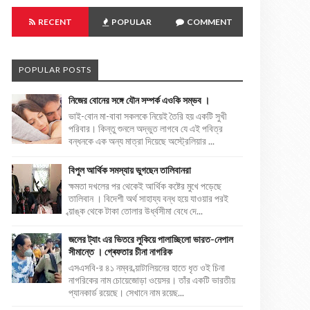
RECENT
POPULAR
COMMENT
POPULAR POSTS
নিজের বোনের সঙ্গে যৌন সম্পর্ক এওকি সম্ভব ।
ভাই-বোন মা-বাবা সকলকে নিয়েই তৈরি হয় একটি সুখী
পরিবার। কিন্তু শুনলে অদ্ভুত লাগবে যে এই পবিত্র
বন্ধনকে এক অন্য মাত্রা দিয়েছে অস্ট্রেলিয়ার ...
বিপুল আর্থিক সমস্যায় ভুগছেন তালিবানরা
ক্ষমতা দখলের পর থেকেই আর্থিক কষ্টের মুখে পড়েছে
তালিবান । বিদেশী অর্থ সাহায্য বন্ধ হয়ে যাওয়ার পরই
ব্য়াঙ্ক থেকে টাকা তোলার উর্ধ্বসীমা বেধে দে...
জলের ট্যাং এর ভিতরে লুকিয়ে পালাচ্ছিলো ভারত-নেপাল
সীমান্তে । গ্ৰেফতার চীনা নাগরিক
এসএসবি-র ৪১ নম্বর ব্য়াটালিয়নের হাতে ধৃত ওই চিনা
নাগরিকের নাম চোয়েজোড়া ওয়েসর। তাঁর একটি ভারতীয়
প্যানকার্ড রয়েছে। সেখানে নাম রয়েছ...