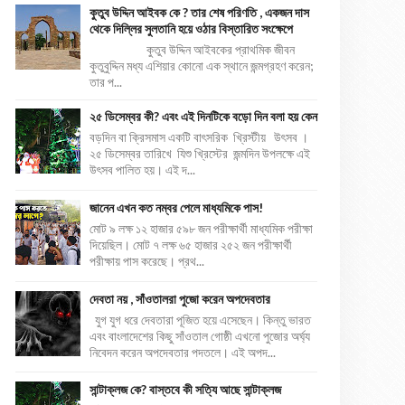
কুতুব উদ্দিন আইবক কে ? তার শেষ পরিণতি , একজন দাস
থেকে দিল্লির সুলতানি হয়ে ওঠার বিস্তারিত সংক্ষেপে
কুতুব উদ্দিন আইবকের প্রাথমিক জীবন
কুতুবুদ্দিন মধ্য এশিয়ার কোনো এক স্থানে জন্মগ্রহণ করেন;
তার প...
২৫ ডিসেম্বর কী? এবং এই দিনটিকে বড়ো দিন বলা হয় কেন
বড়দিন বা ক্রিসমাস একটি বাৎসরিক খ্রিস্টীয় উৎসব ।
২৫ ডিসেম্বর তারিখে যিশু খ্রিস্টের জন্মদিন উপলক্ষে এই
উৎসব পালিত হয়। এই দ...
জানেন এখন কত নম্বর পেলে মাধ্যমিকে পাস!
মোট ৯ লক্ষ ১২ হাজার ৫৯৮ জন পরীক্ষার্থী মাধ্যমিক পরীক্ষা
দিয়েছিল। মোট ৭ লক্ষ ৬৫ হাজার ২৫২ জন পরীক্ষার্থী
পরীক্ষায় পাস করেছে। প্রথ...
দেবতা নয় , সাঁওতালরা পুজো করেন অপদেবতার
যুগ যুগ ধরে দেবতারা পূজিত হয়ে এসেছেন। কিন্তু ভারত
এবং বাংলাদেশের কিছু সাঁওতাল গোষ্ঠী এখনো পুজোর অর্ঘ্য
নিবেদন করেন অপদেবতার পদতলে। এই অপদ...
সান্টাক্লজ কে? বাস্তবে কী সত্যি আছে সান্টাক্লজ