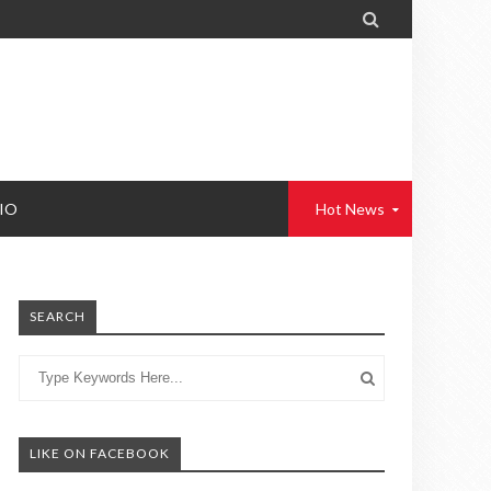

IO
Hot News
SEARCH
LIKE ON FACEBOOK