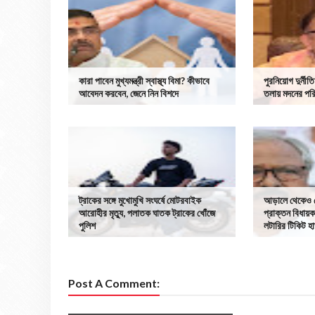
কারা পাবেন মুখ্যমন্ত্রী স্বাস্থ্য বিমা? কীভাবে
পুরনিয়োগ দুর্ন
আবেদন করবেন, জেনে নিন বিশদে
তলায় মদনের পরি
ট্রাকের সঙ্গে মুখোমুখি সংঘর্ষে মোটরবাইক
আড়ালে থেকেও শ
আরোহীর মৃত্যু, পলাতক ঘাতক ট্রাকের খোঁজে
প্রাক্তন বিধায়ক
পুলিশ
লটারির টিকিট 
Post A Comment: