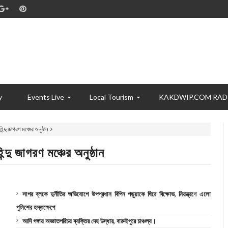
y
Events Live
Local Tourism
KAKDWIP.COM RAD
িন্দু জাগরণ মঞ্চের অনুষ্ঠান
ন্দু জাগরণ মঞ্চের অনুষ্ঠান
সাগর ব্লকে দুর্নীতির অভিযোগে উপপ্রধান বিপিন পড়ুয়াকে ঘিরে বিক্ষোভ, নিয়ন্ত্রণে এলো
পুলিশের হস্তক্ষেপে
আদি গঙ্গায় অজ্ঞাতপরিচয় ব্যক্তির দেহ উদ্ধার, বারুইপুরে চাঞ্চল্য।