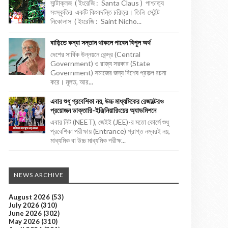
সান্টাক্লজ ( ইংরেজি : Santa Claus ) পাশ্চাত্য
সংস্কৃতির একটি কিংবদন্তি চরিত্র। তিনি সেইন্ট
নিকোলাস ( ইংরেজি : Saint Nicho...
বাড়িতে কন্যা সন্তান থাকলে পাবেন বিপুল অর্থ
দেশের সার্বিক উন্নয়নে কেন্দ্র (Central
Government) ও রাজ্য সরকার (State
Government) সমাজের জন্য বিশেষ প্রকল্প রচনা
করে। মূলত, আর...
এবার শুধু প্রবেশিকা নয়, উচ্চ মাধ্যমিকের রেজাল্টেরও
প্রয়োজন ডাক্তারি-ইঞ্জিনিয়ারিংয়ের অ্যাডমিশনে
এবার নিট (NEET), জেইই (JEE)-র মতো কোর্সে শুধু
প্রবেশিকা পরীক্ষায় (Entrance) প্রাপ্ত নম্বরই নয়,
মাধ্যমিক বা উচ্চ মাধ্যমিক পরীক্ষ...
NEWS ARCHIVE
August 2026
(53)
July 2026
(310)
June 2026
(302)
May 2026
(310)