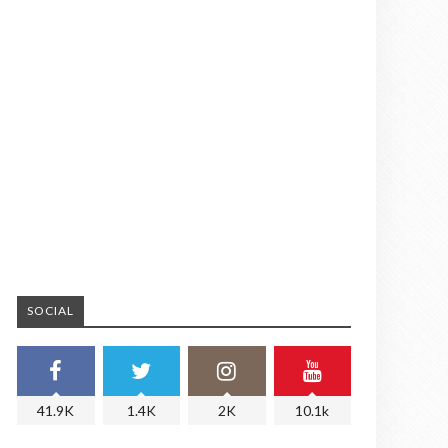
SOCIAL
41.9K
1.4K
2K
10.1k