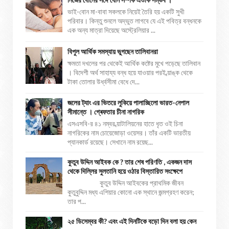
ভাই-বোন মা-বাবা সকলকে নিয়েই তৈরি হয় একটি সুখী
পরিবার। কিন্তু শুনলে অদ্ভুত লাগবে যে এই পবিত্র বন্ধনকে
এক অন্য মাত্রা দিয়েছে অস্ট্রেলিয়ার ...
বিপুল আর্থিক সমস্যায় ভুগছেন তালিবানরা
ক্ষমতা দখলের পর থেকেই আর্থিক কষ্টের মুখে পড়েছে তালিবান
। বিদেশী অর্থ সাহায্য বন্ধ হয়ে যাওয়ার পরই ব্য়াঙ্ক থেকে
টাকা তোলার উর্ধ্বসীমা বেধে দে...
জলের ট্যাং এর ভিতরে লুকিয়ে পালাচ্ছিলো ভারত-নেপাল
সীমান্তে । গ্ৰেফতার চীনা নাগরিক
এসএসবি-র ৪১ নম্বর ব্য়াটালিয়নের হাতে ধৃত ওই চিনা
নাগরিকের নাম চোয়েজোড়া ওয়েসর। তাঁর একটি ভারতীয়
প্যানকার্ড রয়েছে। সেখানে নাম রয়েছ...
কুতুব উদ্দিন আইবক কে ? তার শেষ পরিণতি , একজন দাস
থেকে দিল্লির সুলতানি হয়ে ওঠার বিস্তারিত সংক্ষেপে
কুতুব উদ্দিন আইবকের প্রাথমিক জীবন
কুতুবুদ্দিন মধ্য এশিয়ার কোনো এক স্থানে জন্মগ্রহণ করেন;
তার প...
২৫ ডিসেম্বর কী? এবং এই দিনটিকে বড়ো দিন বলা হয় কেন