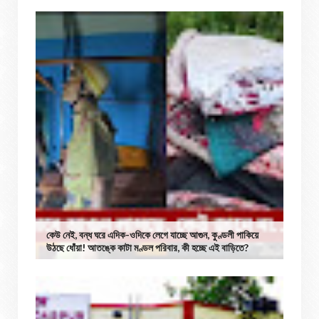
কেউ নেই, বন্ধ ঘরে এদিক-ওদিকে লেগে যাচ্ছে আগুন, কুণ্ডলী পাকিয়ে
উঠছে ধোঁয়া! আতঙ্কে কাটা মণ্ডল পরিবার, কী হচ্ছে এই বাড়িতে?