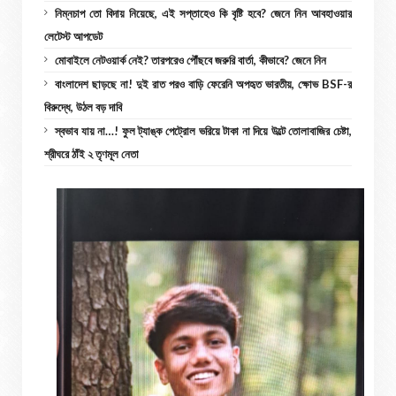
নিম্নচাপ তো বিদায় নিয়েছে, এই সপ্তাহেও কি বৃষ্টি হবে? জেনে নিন আবহাওয়ার
লেটেস্ট আপডেট
মোবাইলে নেটওয়ার্ক নেই? তারপরেও পৌঁছবে জরুরি বার্তা, কীভাবে? জেনে নিন
বাংলাদেশ ছাড়ছে না! দুই রাত পরও বাড়ি ফেরেনি অপহৃত ভারতীয়, ক্ষোভ BSF-র
বিরুদ্ধে, উঠল বড় দাবি
স্বভাব যায় না…! ফুল ট্যাঙ্ক পেট্রোল ভরিয়ে টাকা না দিয়ে উল্টে তোলাবাজির চেষ্টা,
শ্রীঘরে ঠাঁই ২ তৃণমূল নেতা