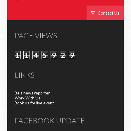
Contact Us
PAGE VIEWS
1
1
4
5
9
2
9
LINKS
Be a news reporter
Work With Us
Book us for live event
FACEBOOK UPDATE