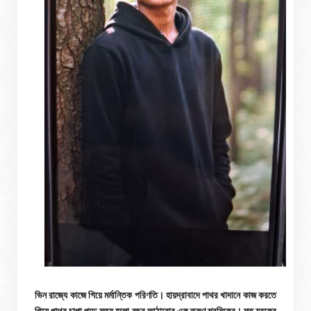
ভিন রাজ্যে কাজে গিয়ে মর্মান্তিক পরিণতি। হায়দ্রাবাদে পাথর খাদানে কাজ করতে
গিয়ে পাথর চাপা পড়ে মৃত্যু হলো বছর আঠারোর এক তরুণ শ্রমিকের। মৃত যুবকের