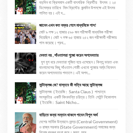
বড়দিন বা ক্রিসমাস একটি বাৎসরিক খ্রিস্টীয় উৎসব । ২৫
ডিসেম্বর তারিখে যিশু খ্রিস্টের জন্মদিন উপলক্ষে এই উৎসব
পালিত হয়। এই দ...
জানেন এখন কত নম্বর পেলে মাধ্যমিকে পাস!
মোট ৯ লক্ষ ১২ হাজার ৫৯৮ জন পরীক্ষার্থী মাধ্যমিক পরীক্ষা
দিয়েছিল। মোট ৭ লক্ষ ৬৫ হাজার ২৫২ জন পরীক্ষার্থী পরীক্ষায়
পাস করেছে। প্রথ...
দেবতা নয় , সাঁওতালরা পুজো করেন অপদেবতার
যুগ যুগ ধরে দেবতারা পূজিত হয়ে এসেছেন। কিন্তু ভারত এবং
বাংলাদেশের কিছু সাঁওতাল গোষ্ঠী এখনো পুজোর অর্ঘ্য নিবেদন
করেন অপদেবতার পদতলে। এই অপদ...
সান্টাক্লজ কে? বাস্তবে কী সত্যি আছে সান্টাক্লজ
সান্টাক্লজ ( ইংরেজি : Santa Claus ) পাশ্চাত্য
সংস্কৃতির একটি কিংবদন্তি চরিত্র। তিনি সেইন্ট নিকোলাস
( ইংরেজি : Saint Nicho...
বাড়িতে কন্যা সন্তান থাকলে পাবেন বিপুল অর্থ
দেশের সার্বিক উন্নয়নে কেন্দ্র (Central Government)
ও রাজ্য সরকার (State Government) সমাজের জন্য
বিশেষ প্রকল্প রচনা করে। মূলত, আর...