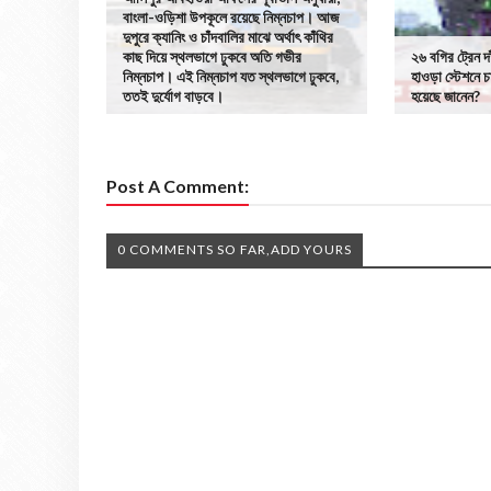
বাংলা-ওড়িশা উপকূলে রয়েছে নিম্নচাপ। আজ
দুপুরে ক্যানিং ও চাঁদবালির মাঝে অর্থাৎ কাঁথির
কাছ দিয়ে স্থলভাগে ঢুকবে অতি গভীর
২৬ বগির ট্রেন দ
নিম্নচাপ। এই নিম্নচাপ যত স্থলভাগে ঢুকবে,
হাওড়া স্টেশনে চা
ততই দুর্যোগ বাড়বে।
হয়েছে জানেন?
Post A Comment:
0 COMMENTS SO FAR,ADD YOURS