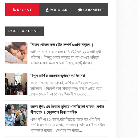
RECENT
POPULAR
COMMENT
POPULAR POSTS
নিজের বোনের সঙ্গে যৌন সম্পর্ক এওকি সম্ভব ।
ভাই-বোন মা-বাবা সকলকে নিয়েই তৈরি হয় একটি সুখী
পরিবার। কিন্তু শুনলে অদ্ভুত লাগবে যে এই পবিত্র
বন্ধনকে এক অন্য মাত্রা দিয়েছে অস্ট্রেলিয়ার ...
বিপুল আর্থিক সমস্যায় ভুগছেন তালিবানরা
ক্ষমতা দখলের পর থেকেই আর্থিক কষ্টের মুখে পড়েছে
তালিবান । বিদেশী অর্থ সাহায্য বন্ধ হয়ে যাওয়ার পরই
ব্য়াঙ্ক থেকে টাকা তোলার উর্ধ্বসীমা বেধে দে...
জলের ট্যাং এর ভিতরে লুকিয়ে পালাচ্ছিলো ভারত-নেপাল
সীমান্তে । গ্ৰেফতার চীনা নাগরিক
এসএসবি-র ৪১ নম্বর ব্য়াটালিয়নের হাতে ধৃত ওই চিনা
নাগরিকের নাম চোয়েজোড়া ওয়েসর। তাঁর একটি ভারতীয়
প্যানকার্ড রয়েছে। সেখানে নাম রয়েছ...