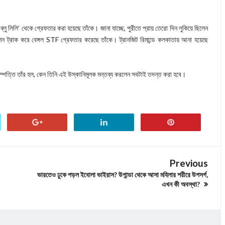
লু লিলি’ থেকে গ্রেফতার করা হয়েছে তাঁকে। জানা যাচ্ছে, পুরীতে প্রায় তেরো দিন লুকিয়ে ছিলেন
ন ট্রাক করে বেঙ্গল STF গ্রেফতার করেছে তাঁকে। ট্রানজিট রিমান্ডে কলকাতায় আনা হয়েছে
ম্পত্তি তাঁর হল, কেন তিনি এই উস্কানিমূলক মন্তব্য করলেন সবটাই তদন্ত করা হবে।
Previous
ভারতেও ঢুকে পড়ল ইবোলা ভাইরাস? উগান্ডা থেকে আসা মহিলার শরীরে উপসর্গ,
এখন কী অবস্থা?