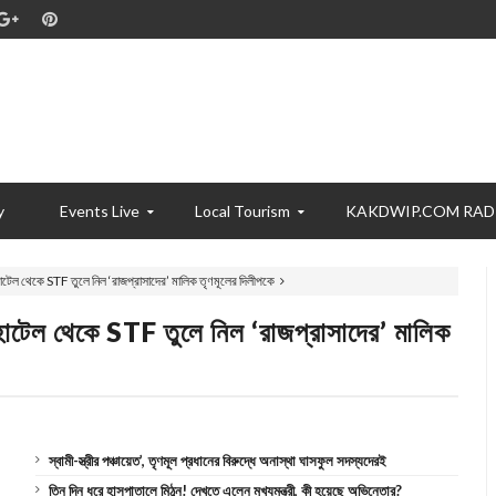
y
Events Live
Local Tourism
KAKDWIP.COM RAD
হোটেল থেকে STF তুলে নিল ‘রাজপ্রাসাদের’ মালিক তৃণমূলের দিলীপকে
হোটেল থেকে STF তুলে নিল ‘রাজপ্রাসাদের’ মালিক
স্বামী-স্ত্রীর পঞ্চায়েত’, তৃণমূল প্রধানের বিরুদ্ধে অনাস্থা ঘাসফুল সদস্যদেরই
তিন দিন ধরে হাসপাতালে মিঠুন! দেখতে এলেন মুখ্যমন্ত্রী, কী হয়েছে অভিনেতার?