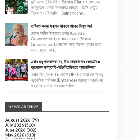
সান্টাক্লজ ( ইংরেজি : Santa Claus ) পাশ্চাত্য
সংস্কৃতির একটি কিংবদন্তি চরিত্র। তিনি সেইন্ট
নিকোলাস ( ইংরেজি : Saint Nicho...
বাড়িতে কন্যা সন্তান থাকলে পাবেন বিপুল অর্থ
দেশের সার্বিক উন্নয়নে কেন্দ্র (Central
Government) ও রাজ্য সরকার (State
Government) সমাজের জন্য বিশেষ প্রকল্প রচনা
করে। মূলত, আর...
এবার শুধু প্রবেশিকা নয়, উচ্চ মাধ্যমিকের রেজাল্টেরও
প্রয়োজন ডাক্তারি-ইঞ্জিনিয়ারিংয়ের অ্যাডমিশনে
এবার নিট (NEET), জেইই (JEE)-র মতো কোর্সে শুধু
প্রবেশিকা পরীক্ষায় (Entrance) প্রাপ্ত নম্বরই নয়,
মাধ্যমিক বা উচ্চ মাধ্যমিক পরীক্ষ...
NEWS ARCHIVE
August 2026
(79)
July 2026
(310)
June 2026
(302)
May 2026
(310)