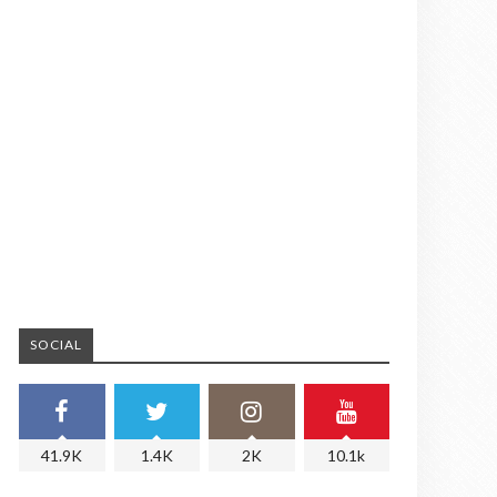
SOCIAL
41.9K
1.4K
2K
10.1k