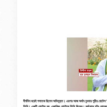
দীর্ঘদিন ধরেই পলাতক ছিলেন অভিযুক্ত। এরপর আজ অর্থাৎ বুধবার পুরীর হোটেল 'ব্
তিনি। একটি হোটেল নয়, একাধিক হোটেলে তিনি ছিলেন। সর্বশেষে তাঁর লোকেশ