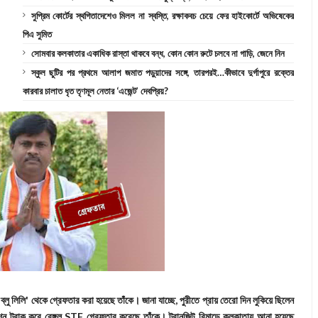
সুপ্রিম কোর্টের স্থগিতাদেশেও মিলল না স্বস্তি, রক্ষাকবচ চেয়ে ফের হাইকোর্টে অভিষেকের
পিএ সুমিত
সোমবার কলকাতার একাধিক রাস্তা থাকবে বন্ধ, কোন কোন রুটে চলবে না গাড়ি, জেনে নিন
স্কুল ছুটির পর প্রথমে আলাপ জমাত পড়ুয়াদের সঙ্গে, তারপরই…কীভাবে দুর্গাপুরে রক্তের
কারবার চালাত ধৃত তৃণমূল নেতার ‘এজেন্ট’ দেবপ্রিয়?
লু লিলি' থেকে গ্রেফতার করা হয়েছে তাঁকে। জানা যাচ্ছে, পুরীতে প্রায় তেরো দিন লুকিয়ে ছিলেন
ন ট্রাক করে বেঙ্গল STF গ্রেফতার করেছে তাঁকে। ট্রানজিট রিমান্ডে কলকাতায় আনা হয়েছে