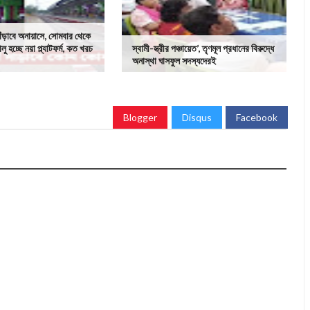
াঁড়াবে অনায়াসে, সোমবার থেকে
লু হচ্ছে নয়া প্ল্যাটফর্ম, কত খরচ
স্বামী-স্ত্রীর পঞ্চায়েত’, তৃণমূল প্রধানের বিরুদ্ধে
অনাস্থা ঘাসফুল সদস্যদেরই
Blogger
Disqus
Facebook