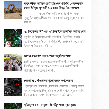
কুতুব উদ্দিন আইবক কে ? তার শেষ পরিণতি , একজন দাস
থেকে দিল্লির সুলতানি হয়ে ওঠার বিস্তারিত সংক্ষেপে
কুতুব উদ্দিন আইবকের প্রাথমিক জীবন
কুতুবুদ্দিন মধ্য এশিয়ার কোনো এক স্থানে জন্মগ্রহণ করেন;
তার প...
২৫ ডিসেম্বর কী? এবং এই দিনটিকে বড়ো দিন বলা হয় কেন
বড়দিন বা ক্রিসমাস একটি বাৎসরিক খ্রিস্টীয় উৎসব ।
২৫ ডিসেম্বর তারিখে যিশু খ্রিস্টের জন্মদিন উপলক্ষে এই
উৎসব পালিত হয়। এই দ...
জানেন এখন কত নম্বর পেলে মাধ্যমিকে পাস!
মোট ৯ লক্ষ ১২ হাজার ৫৯৮ জন পরীক্ষার্থী মাধ্যমিক পরীক্ষা
দিয়েছিল। মোট ৭ লক্ষ ৬৫ হাজার ২৫২ জন পরীক্ষার্থী
পরীক্ষায় পাস করেছে। প্রথ...
দেবতা নয় , সাঁওতালরা পুজো করেন অপদেবতার
যুগ যুগ ধরে দেবতারা পূজিত হয়ে এসেছেন। কিন্তু ভারত
এবং বাংলাদেশের কিছু সাঁওতাল গোষ্ঠী এখনো পুজোর অর্ঘ্য
নিবেদন করেন অপদেবতার পদতলে। এই অপদ...
সান্টাক্লজ কে? বাস্তবে কী সত্যি আছে সান্টাক্লজ