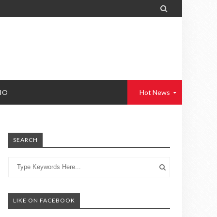

IO
Hot News
SEARCH
LIKE ON FACEBOOK