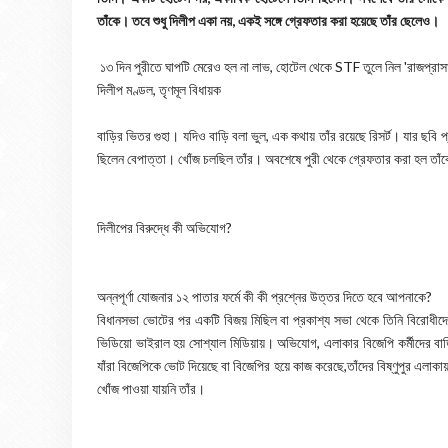
তাঁকে। তবে শুধু দিলীপ একা নয়, একই সঙ্গে গ্রেফতার করা হয়েছে তাঁর ছেলেও।
১৩ দিন পুরীতে ঘাপটি মেরেও হল না লাভ, হোটেল থেকে STF তুলে নিল 'রাজপ্রাসা
দিলীপ মণ্ডল, তৃণমূল বিধায়ক
বাড়ির ভিতর গুহা। যদিও বাড়ি বলা ভুল, এক কথায় তাঁর রয়েছে রিসর্ট। যার ছবি 
ছিলেন বেপাত্তা। খোঁজ চলছিল তাঁর। অবশেষে পুরী থেকে গ্রেফতার করা হল তাঁ
দিলীপের বিরুদ্ধে কী অভিযোগ?
অন্নপূর্ণা যোজনার ১২ পাতার ফর্মে কী কী প্রশ্নের উত্তর দিতে হবে আপনাকে?
বিধানসভা ভোটের পর একটি বিজয় মিছিল বা প্রকাশ্য সভা থেকে তিনি বিরোধীদে
ভিডিয়ো ভাইরাল হয় সোশ্যাল মিডিয়ায়। অভিযোগ, এলাকার বিজেপি কর্মীদের বাড়
যাঁরা বিজেপিকে ভোট দিয়েছে বা বিজেপির হয়ে কাজ করেছে,তাঁদের বিষ্ণুপুর এলা
খোঁজ পাওয়া যায়নি তাঁর।