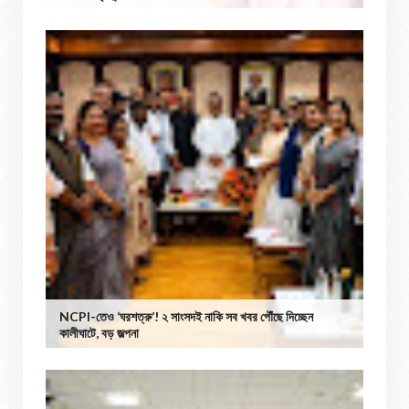
NCPI-তেও ‘ঘরশত্রু’! ২ সাংসদই নাকি সব খবর পৌঁছে দিচ্ছেন
কালীঘাটে, বড় জল্পনা