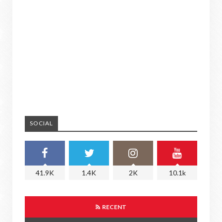
SOCIAL
41.9K
1.4K
2K
10.1k
RECENT