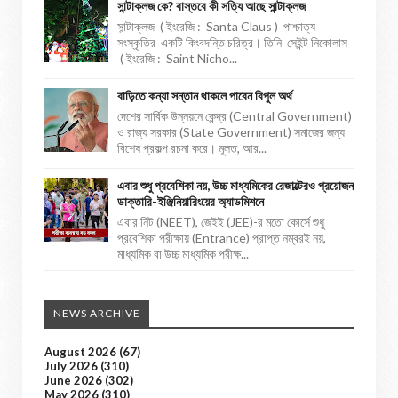
সান্টাক্লজ কে? বাস্তবে কী সত্যি আছে সান্টাক্লজ
সান্টাক্লজ ( ইংরেজি : Santa Claus ) পাশ্চাত্য
সংস্কৃতির একটি কিংবদন্তি চরিত্র। তিনি সেইন্ট নিকোলাস
( ইংরেজি : Saint Nicho...
বাড়িতে কন্যা সন্তান থাকলে পাবেন বিপুল অর্থ
দেশের সার্বিক উন্নয়নে কেন্দ্র (Central Government)
ও রাজ্য সরকার (State Government) সমাজের জন্য
বিশেষ প্রকল্প রচনা করে। মূলত, আর...
এবার শুধু প্রবেশিকা নয়, উচ্চ মাধ্যমিকের রেজাল্টেরও প্রয়োজন
ডাক্তারি-ইঞ্জিনিয়ারিংয়ের অ্যাডমিশনে
এবার নিট (NEET), জেইই (JEE)-র মতো কোর্সে শুধু
প্রবেশিকা পরীক্ষায় (Entrance) প্রাপ্ত নম্বরই নয়,
মাধ্যমিক বা উচ্চ মাধ্যমিক পরীক্ষ...
NEWS ARCHIVE
August 2026
(67)
July 2026
(310)
June 2026
(302)
May 2026
(310)