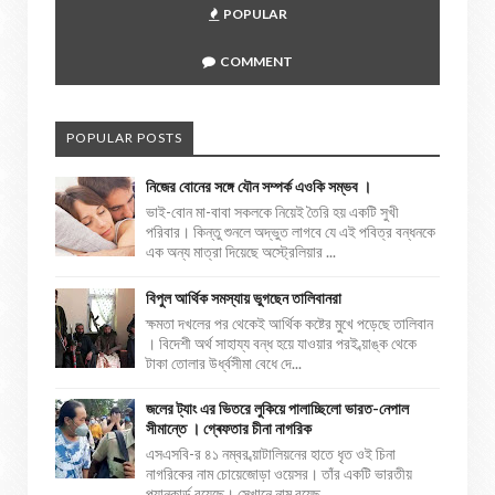
POPULAR
COMMENT
POPULAR POSTS
নিজের বোনের সঙ্গে যৌন সম্পর্ক এওকি সম্ভব ।
ভাই-বোন মা-বাবা সকলকে নিয়েই তৈরি হয় একটি সুখী
পরিবার। কিন্তু শুনলে অদ্ভুত লাগবে যে এই পবিত্র বন্ধনকে
এক অন্য মাত্রা দিয়েছে অস্ট্রেলিয়ার ...
বিপুল আর্থিক সমস্যায় ভুগছেন তালিবানরা
ক্ষমতা দখলের পর থেকেই আর্থিক কষ্টের মুখে পড়েছে তালিবান
। বিদেশী অর্থ সাহায্য বন্ধ হয়ে যাওয়ার পরই ব্য়াঙ্ক থেকে
টাকা তোলার উর্ধ্বসীমা বেধে দে...
জলের ট্যাং এর ভিতরে লুকিয়ে পালাচ্ছিলো ভারত-নেপাল
সীমান্তে । গ্ৰেফতার চীনা নাগরিক
এসএসবি-র ৪১ নম্বর ব্য়াটালিয়নের হাতে ধৃত ওই চিনা
নাগরিকের নাম চোয়েজোড়া ওয়েসর। তাঁর একটি ভারতীয়
প্যানকার্ড রয়েছে। সেখানে নাম রয়েছ...