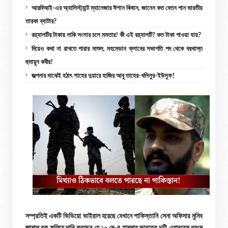
আরবিআই-এর অ্যাসিস্ট্যান্ট ম্যানেজার ঈশান কিষান, জানেন কত বেতন পান ভারতীয়
তারকা ব্যাটার?
রয়্যালটির টাকায় নাকি সংসার চলে মমতার! কী এই রয়্যালটি? কত টাকা পাওয়া যায়?
দিয়েও কথা না রাখতে পারার মাশুল, মহমেডান ক্লাবের সভাপতি পদ থেকে বরখাস্ত
হুমায়ুন কবীর!
জল্পনার মাঝেই হঠাৎ শাহের দুয়ারে হাজির আবু তাহের-খলিলুর-ইউসুফ!
সম্প্রতিই একটি ভিডিয়ো ভাইরাল হয়েছে যেখানে পাকিস্তানি সেনা অফিসার মুনিব
জামাল বুক ফুলিয়ে দাবি করছেন যে ১০ মে-র হামলায় ভারতের দুটি এয়ারবেস ধ্বংস