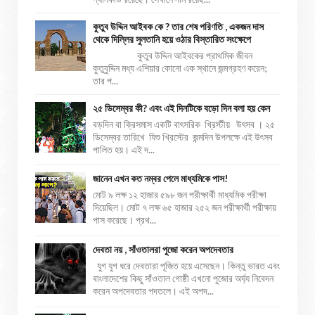
কুতুব উদ্দিন আইবক কে ? তার শেষ পরিণতি , একজন দাস
থেকে দিল্লির সুলতানি হয়ে ওঠার বিস্তারিত সংক্ষেপে
কুতুব উদ্দিন আইবকের প্রাথমিক জীবন
কুতুবুদ্দিন মধ্য এশিয়ার কোনো এক স্থানে জন্মগ্রহণ করেন;
তার প...
২৫ ডিসেম্বর কী? এবং এই দিনটিকে বড়ো দিন বলা হয় কেন
বড়দিন বা ক্রিসমাস একটি বাৎসরিক খ্রিস্টীয় উৎসব । ২৫
ডিসেম্বর তারিখে যিশু খ্রিস্টের জন্মদিন উপলক্ষে এই উৎসব
পালিত হয়। এই দ...
জানেন এখন কত নম্বর পেলে মাধ্যমিকে পাস!
মোট ৯ লক্ষ ১২ হাজার ৫৯৮ জন পরীক্ষার্থী মাধ্যমিক পরীক্ষা
দিয়েছিল। মোট ৭ লক্ষ ৬৫ হাজার ২৫২ জন পরীক্ষার্থী পরীক্ষায়
পাস করেছে। প্রথ...
দেবতা নয় , সাঁওতালরা পুজো করেন অপদেবতার
যুগ যুগ ধরে দেবতারা পূজিত হয়ে এসেছেন। কিন্তু ভারত এবং
বাংলাদেশের কিছু সাঁওতাল গোষ্ঠী এখনো পুজোর অর্ঘ্য নিবেদন
করেন অপদেবতার পদতলে। এই অপদ...