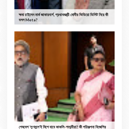
ক্ষমা চাইলেন মার্ক জাকারবার্গ, প্রধানমন্ত্রী মোদীর ভিডিয়ো ডিলিট নিয়ে কী
বলল Meta?
শেষমেশ ‘তৃণমূলে’ই মিশে যাবে কাকলি-শতাব্দীরা? কী পরিকল্পনা বিজেপির