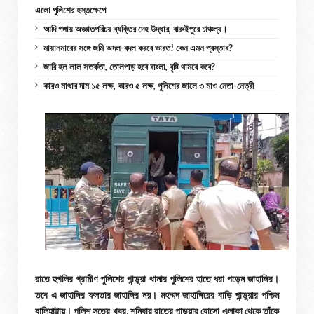
এলো পুলিশের হস্তক্ষেপে
আদি গঙ্গায় অজ্ঞাতপরিচয় ব্যক্তির দেহ উদ্ধার, বারুইপুরে চাঞ্চল্য।
মায়ানমারের সঙ্গে জমি অদল-বদল করবে ভারত! কেন এমন প্রস্তাব?
জারি হল লাল সতর্কতা, তোলপাড় হবে বাংলা, বৃষ্টি থামবে কবে?
কারও মাথার দাম ১৫ লক্ষ, কারও ৫ লক্ষ, পুলিশের জালে ৩ মাও নেতা-নেত্রী
রাতে হুগলির গ্রামীণ পুলিশের পান্ডুয়া থানার পুলিশের হাতে ধরা পড়েন জাহাঙ্গির।
তবে এ জাহাঙ্গির ফলতার জাহাঙ্গির নয়। মহম্মদ জাহাঙ্গিরের বাড়ি পান্ডুয়ার পশ্চিম
বালিহাট্টায়। পুলিশ সূত্রে খবর, শনিবার রাত্রে পান্ডুয়ার বোসো এলাকা থেকে তাঁকে