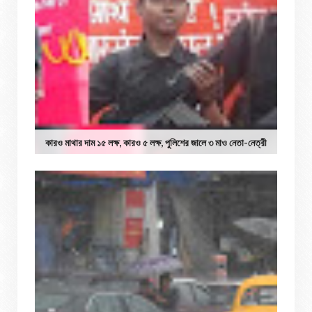
কারও মাথার দাম ১৫ লক্ষ, কারও ৫ লক্ষ, পুলিশের জালে ৩ মাও নেতা-নেত্রী