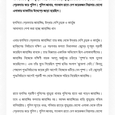
গ্রেফতার করে পুলিশ। পুলিশ জানায়, গতকাল রাতে বেশ কয়েকজন নিয়ালার বোসো
এলাকায় ডাকাতির উদ্দেশ্যে জড়ো হয়েছিল।
হুগলিতে গ্রেফতার জাহাঙ্গির, উদ্ধার দেশি বন্দুক ও কার্তুজ
আদালতে পেশা করা হচ্ছে জাহাঙ্গির খান
এবার হুগলিতে গ্রেফতার জাহাঙ্গির! তার কাছ থেকে উদ্ধার দেশি বন্দুক ও কার্তুজ।
ছাব্বিশের নির্বাচনে দক্ষিণ ২৪ পরগনার ফলতা বিধানসভা কেন্দ্রে তৃণমূল প্রার্থী
করেছিল জাহাঙ্গির খানকে। তার বিরুদ্ধে একাধিক অভিযোগ ছিল এলাকাবাসীদের।
জাহাঙ্গির নিজেকে দক্ষিণী নায়ক অল্লু অর্জুনের চরিত্র ‘পুষ্পা’র সঙ্গে তুলনা
করেছিলেন। এবং তাঁর মুখে গিয়েছিল পুষ্পা ছবির সংলাপ ‘ঝুকেগা নেহি।’ কিন্তু
শেষমেশ পুনঃনির্বাচনের কয়েক ঘন্টা আগেই নিজেকে গুটিয়ে নেন পুষ্পা। ওই কেন্দ্রেই
পুনঃনির্বাচনে আগেই প্রার্থী পদ থেকে নিজেকে সরিয়ে নিয়েছিল জাহাঙ্গির।
রাতে হুগলির গ্রামীণ পুলিশের পান্ডুয়া থানার পুলিশের হাতে ধরা পড়েন জাহাঙ্গির।
তবে এ জাহাঙ্গির ফলতার জাহাঙ্গির নয়। মহম্মদ জাহাঙ্গিরের বাড়ি পান্ডুয়ার পশ্চিম
বালিহাট্টায়। পুলিশ সূত্রে খবর, শনিবার রাত্রে পান্ডুয়ার বোসো এলাকা থেকে তাঁকে
গ্রেফতার করে পুলিশ। পুলিশ জানায়, গতকাল রাতে বেশ কয়েকজন নিয়ালার বোসো