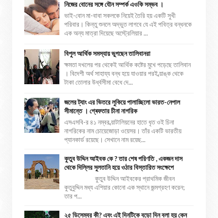
নিজের বোনের সঙ্গে যৌন সম্পর্ক এওকি সম্ভব ।
ভাই-বোন মা-বাবা সকলকে নিয়েই তৈরি হয় একটি সুখী
পরিবার। কিন্তু শুনলে অদ্ভুত লাগবে যে এই পবিত্র বন্ধনকে
এক অন্য মাত্রা দিয়েছে অস্ট্রেলিয়ার ...
বিপুল আর্থিক সমস্যায় ভুগছেন তালিবানরা
ক্ষমতা দখলের পর থেকেই আর্থিক কষ্টের মুখে পড়েছে তালিবান
। বিদেশী অর্থ সাহায্য বন্ধ হয়ে যাওয়ার পরই ব্য়াঙ্ক থেকে
টাকা তোলার উর্ধ্বসীমা বেধে দে...
জলের ট্যাং এর ভিতরে লুকিয়ে পালাচ্ছিলো ভারত-নেপাল
সীমান্তে । গ্ৰেফতার চীনা নাগরিক
এসএসবি-র ৪১ নম্বর ব্য়াটালিয়নের হাতে ধৃত ওই চিনা
নাগরিকের নাম চোয়েজোড়া ওয়েসর। তাঁর একটি ভারতীয়
প্যানকার্ড রয়েছে। সেখানে নাম রয়েছ...
কুতুব উদ্দিন আইবক কে ? তার শেষ পরিণতি , একজন দাস
থেকে দিল্লির সুলতানি হয়ে ওঠার বিস্তারিত সংক্ষেপে
কুতুব উদ্দিন আইবকের প্রাথমিক জীবন
কুতুবুদ্দিন মধ্য এশিয়ার কোনো এক স্থানে জন্মগ্রহণ করেন;
তার প...
২৫ ডিসেম্বর কী? এবং এই দিনটিকে বড়ো দিন বলা হয় কেন