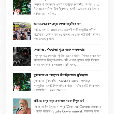
বড়দিন বা ক্রিসমাস একটি বাৎসরিক খ্রিস্টীয় উৎসব । ২৫
ডিসেম্বর তারিখে যিশু খ্রিস্টের জন্মদিন উপলক্ষে এই উৎসব
পালিত হয়। এই দ...
জানেন এখন কত নম্বর পেলে মাধ্যমিকে পাস!
মোট ৯ লক্ষ ১২ হাজার ৫৯৮ জন পরীক্ষার্থী মাধ্যমিক পরীক্ষা
দিয়েছিল। মোট ৭ লক্ষ ৬৫ হাজার ২৫২ জন পরীক্ষার্থী পরীক্ষায়
পাস করেছে। প্রথ...
দেবতা নয় , সাঁওতালরা পুজো করেন অপদেবতার
যুগ যুগ ধরে দেবতারা পূজিত হয়ে এসেছেন। কিন্তু ভারত এবং
বাংলাদেশের কিছু সাঁওতাল গোষ্ঠী এখনো পুজোর অর্ঘ্য নিবেদন
করেন অপদেবতার পদতলে। এই অপদ...
সান্টাক্লজ কে? বাস্তবে কী সত্যি আছে সান্টাক্লজ
সান্টাক্লজ ( ইংরেজি : Santa Claus ) পাশ্চাত্য
সংস্কৃতির একটি কিংবদন্তি চরিত্র। তিনি সেইন্ট নিকোলাস
( ইংরেজি : Saint Nicho...
বাড়িতে কন্যা সন্তান থাকলে পাবেন বিপুল অর্থ
দেশের সার্বিক উন্নয়নে কেন্দ্র (Central Government)
ও রাজ্য সরকার (State Government) সমাজের জন্য