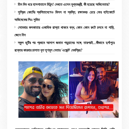
তিন দিন ধরে হাসপাতালে মিঠুন! দেখতে এলেন মুখ্যমন্ত্রী, কী হয়েছে অভিনেতার?
সুপ্রিম কোর্টের স্থগিতাদেশেও মিলল না স্বস্তি, রক্ষাকবচ চেয়ে ফের হাইকোর্টে
অভিষেকের পিএ সুমিত
সোমবার কলকাতার একাধিক রাস্তা থাকবে বন্ধ, কোন কোন রুটে চলবে না গাড়ি,
জেনে নিন
স্কুল ছুটির পর প্রথমে আলাপ জমাত পড়ুয়াদের সঙ্গে, তারপরই…কীভাবে দুর্গাপুরে
রক্তের কারবার চালাত ধৃত তৃণমূল নেতার ‘এজেন্ট’ দেবপ্রিয়?