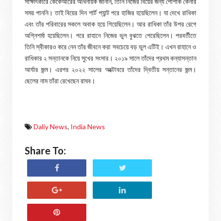
সাক্ষাৎকারে কেকেআরের অধিনায়ক জানান, তিনি নিজের বিয়ের জন্য পোশাক কেনার
সময় পাননি। তাই বিয়ের দিন শার্ট প্যান্ট পরে হাজির হয়েছিলেন। যা দেখে রাধিকা
এবং তাঁর পরিবারের সকলে অবাক হয়ে গিয়েছিলেন। আর রাধিকা তাঁর উপর রেগে
অগ্নিশর্মা হয়েছিলেন। পরে রাহানে নিজের ভুল বুঝতে পেরেছিলেন। পরবর্তীতে
তিনি স্বীকারও করে নেন তাঁর জীবনে করা সবচেয়ে বড় ভুল এটিই। এখন রাহানে ও
রাধিকার ২ সন্তানকে নিয়ে সুখের সংসার। ২০১৯ সালে তাঁদের প্রথম কন্যাসন্তান
আর্যার জন্ম। এরপর ২০২২ সালের অক্টোবরে তাঁদের দ্বিতীয় সন্তানের জন্ম।
ছেলের নাম তাঁরা রেখেছেন রাঘব।
Daliy News
,
India News
Share To: