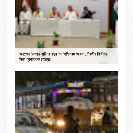
অবশেষে ‘বাংলার বাড়ি’র নতুন নাম ‘পশ্চিমবঙ্গ আবাস’, দ্বিতীয় কিস্তির
টাকা প্রদান শুরু রাজ্যের