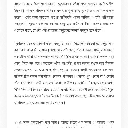
রাহানে এবং রাধিকা ধোপাবকর। ছেলেবেলায় তাঁরা একে অপরের প্রতিবেশীও
ছিলেন। আসলে রাধিকার পরিবার একসময় পুনে ছেড়ে মুম্বইতে এসে থাকতে শুরু
করেন। সেই সময় রাহানের পাশের বাড়িতেই ওঠেন রাধিকা ও তাঁর পরিবারের
সদস্যরা। প্রথমে রাহানের বোনের বন্ধু হয়ে ওঠেন রাধিকা। এরপর সময় যত
এগোতে থাকে, রাধিকা এবং রাহানের বন্ধুত্বের সম্পর্ক মজবুত হতে থাকে।
প্রথমে রাহানে ও রাধিকা ভালো বন্ধু ছিলেন। পরিকল্পনা করে বোনের বন্ধুর সঙ্গে
কথা বলা বাড়াননি রাহানে। সময় যত এগিয়েছে তাঁদের বন্ধন মজবুত হয়েছে।
পরবর্তীতে তাঁরা একে অপরকে আরও বেশি চিনতে শুরু করেন। তাঁদের সম্পর্ক অন্য
মোড় নিতে শুরু করে। কলেজে ওঠার পর তাঁরা দু’জন কলেজ বাঙ্ক করে সিনেমা
দেখতে যেতেন। মাঝে মাঝে পার্কেও বেড়াতে যেতেন। একটা সময়ের পর রাহানে ও
রাধিকা ঠিক করেন সারাজীবন একসঙ্গে থাকবেন। পরিবার খুব একটা বাধা দেয়নি
তাঁদের সম্পর্কে। তাই বলা যায়, আবার সেই শুরুর কথাটা। ‘কহেতে হ্যায় অগর
কিসি চিজ কো দিল সে চাহো তো…’, এ বার পরের লাইনটা মেলানোর পালা, ‘পুরি
কায়নাত উসসে তুমসে মিলানে কি কোসিশ মে লাগ জাতে হে’। ঠিক যেভাবে রাহানে
ও রাধিকা হয়ে ওঠেন মেড ফর ইচ আদার।
২০১৪ সালে রাহানে-রাধিকার বিয়ে। তাঁদের বিয়ের এক মজার গল্প রয়েছে। এক