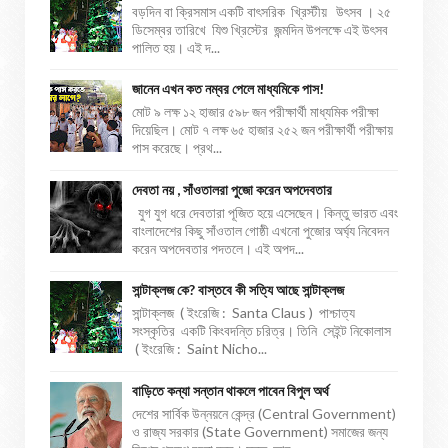
বড়দিন বা ক্রিসমাস একটি বাৎসরিক খ্রিস্টীয় উৎসব । ২৫
ডিসেম্বর তারিখে যিশু খ্রিস্টের জন্মদিন উপলক্ষে এই উৎসব
পালিত হয়। এই দ...
জানেন এখন কত নম্বর পেলে মাধ্যমিকে পাস!
মোট ৯ লক্ষ ১২ হাজার ৫৯৮ জন পরীক্ষার্থী মাধ্যমিক পরীক্ষা
দিয়েছিল। মোট ৭ লক্ষ ৬৫ হাজার ২৫২ জন পরীক্ষার্থী পরীক্ষায়
পাস করেছে। প্রথ...
দেবতা নয় , সাঁওতালরা পুজো করেন অপদেবতার
যুগ যুগ ধরে দেবতারা পূজিত হয়ে এসেছেন। কিন্তু ভারত এবং
বাংলাদেশের কিছু সাঁওতাল গোষ্ঠী এখনো পুজোর অর্ঘ্য নিবেদন
করেন অপদেবতার পদতলে। এই অপদ...
সান্টাক্লজ কে? বাস্তবে কী সত্যি আছে সান্টাক্লজ
সান্টাক্লজ ( ইংরেজি : Santa Claus ) পাশ্চাত্য
সংস্কৃতির একটি কিংবদন্তি চরিত্র। তিনি সেইন্ট নিকোলাস
( ইংরেজি : Saint Nicho...
বাড়িতে কন্যা সন্তান থাকলে পাবেন বিপুল অর্থ
দেশের সার্বিক উন্নয়নে কেন্দ্র (Central Government)
ও রাজ্য সরকার (State Government) সমাজের জন্য