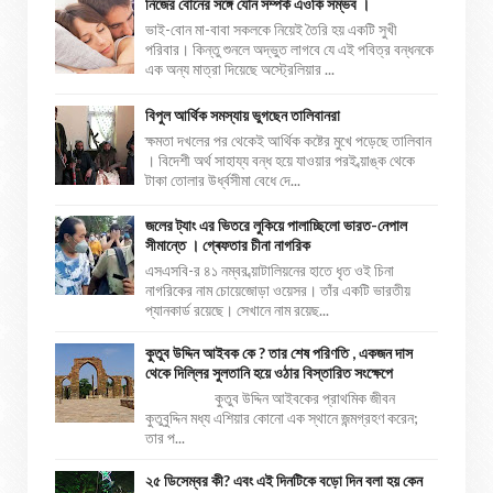
নিজের বোনের সঙ্গে যৌন সম্পর্ক এওকি সম্ভব ।
ভাই-বোন মা-বাবা সকলকে নিয়েই তৈরি হয় একটি সুখী
পরিবার। কিন্তু শুনলে অদ্ভুত লাগবে যে এই পবিত্র বন্ধনকে
এক অন্য মাত্রা দিয়েছে অস্ট্রেলিয়ার ...
বিপুল আর্থিক সমস্যায় ভুগছেন তালিবানরা
ক্ষমতা দখলের পর থেকেই আর্থিক কষ্টের মুখে পড়েছে তালিবান
। বিদেশী অর্থ সাহায্য বন্ধ হয়ে যাওয়ার পরই ব্য়াঙ্ক থেকে
টাকা তোলার উর্ধ্বসীমা বেধে দে...
জলের ট্যাং এর ভিতরে লুকিয়ে পালাচ্ছিলো ভারত-নেপাল
সীমান্তে । গ্ৰেফতার চীনা নাগরিক
এসএসবি-র ৪১ নম্বর ব্য়াটালিয়নের হাতে ধৃত ওই চিনা
নাগরিকের নাম চোয়েজোড়া ওয়েসর। তাঁর একটি ভারতীয়
প্যানকার্ড রয়েছে। সেখানে নাম রয়েছ...
কুতুব উদ্দিন আইবক কে ? তার শেষ পরিণতি , একজন দাস
থেকে দিল্লির সুলতানি হয়ে ওঠার বিস্তারিত সংক্ষেপে
কুতুব উদ্দিন আইবকের প্রাথমিক জীবন
কুতুবুদ্দিন মধ্য এশিয়ার কোনো এক স্থানে জন্মগ্রহণ করেন;
তার প...
২৫ ডিসেম্বর কী? এবং এই দিনটিকে বড়ো দিন বলা হয় কেন