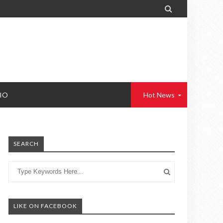

IO
Hot News
SEARCH
LIKE ON FACEBOOK