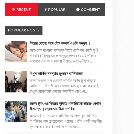
RECENT
POPULAR
COMMENT
POPULAR POSTS
নিজের বোনের সঙ্গে যৌন সম্পর্ক এওকি সম্ভব ।
ভাই-বোন মা-বাবা সকলকে নিয়েই তৈরি হয় একটি সুখী
পরিবার। কিন্তু শুনলে অদ্ভুত লাগবে যে এই পবিত্র
বন্ধনকে এক অন্য মাত্রা দিয়েছে অস্ট্রেলিয়ার ...
বিপুল আর্থিক সমস্যায় ভুগছেন তালিবানরা
ক্ষমতা দখলের পর থেকেই আর্থিক কষ্টের মুখে পড়েছে
তালিবান । বিদেশী অর্থ সাহায্য বন্ধ হয়ে যাওয়ার পরই
ব্য়াঙ্ক থেকে টাকা তোলার উর্ধ্বসীমা বেধে দে...
জলের ট্যাং এর ভিতরে লুকিয়ে পালাচ্ছিলো ভারত-নেপাল
সীমান্তে । গ্ৰেফতার চীনা নাগরিক
এসএসবি-র ৪১ নম্বর ব্য়াটালিয়নের হাতে ধৃত ওই চিনা
নাগরিকের নাম চোয়েজোড়া ওয়েসর। তাঁর একটি ভারতীয়
প্যানকার্ড রয়েছে। সেখানে নাম রয়েছ...