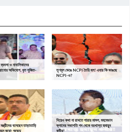
 ব্যবসা ও নাবালিকাদের
ানোর অভিযোগ, ধৃত সুজিত-
তৃণমূল ভেঙে NCPI তৈরি হল! এবার কি ভাঙছে
NCPI-ও?
দিয়েও কথা না রাখতে পারার মাশুল, মহমেডান
ি মন্ত্রীদের বলেছেন তাড়াতাড়ি
ক্লাবের সভাপতি পদ থেকে বরখাস্ত হুমায়ুন
য়ন করো: শুভেন্দু
কবীর!