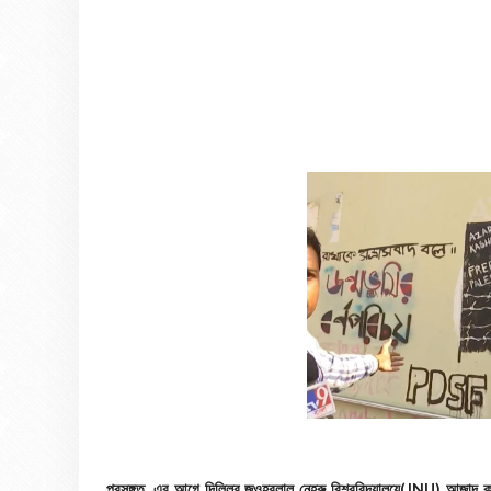
প্রসঙ্গত, এর আগে দিল্লির জওহরলাল নেহরু বিশ্ববিদ্যালয়ে(JNU) আজাদ কা