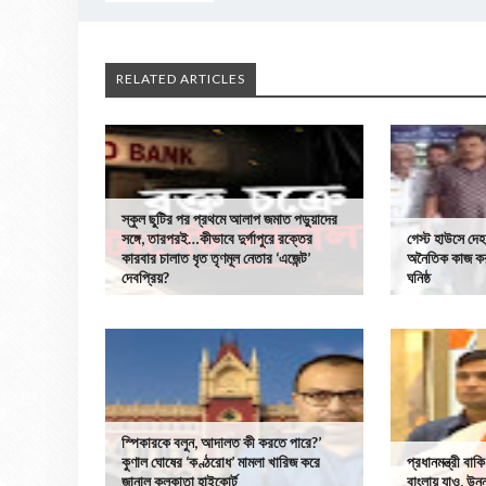
RELATED ARTICLES
স্কুল ছুটির পর প্রথমে আলাপ জমাত পড়ুয়াদের
সঙ্গে, তারপরই…কীভাবে দুর্গাপুরে রক্তের
গেস্ট হাউসে দেহ
কারবার চালাত ধৃত তৃণমূল নেতার ‘এজেন্ট’
অনৈতিক কাজ কর
দেবপ্রিয়?
ঘনিষ্ঠ
স্পিকারকে বলুন, আদালত কী করতে পারে?’
কুণাল ঘোষের ‘কণ্ঠরোধ’ মামলা খারিজ করে
প্রধানমন্ত্রী বাক
জানাল কলকাতা হাইকোর্ট
বাংলায় যাও, উন্ন