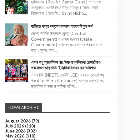
সান্টাক্লজ ( ইংরেজি : Santa Claus ) পাশ্চাত্য
সংস্কৃতির একটি কিংবদন্তি চরিত্র। তিনি সেইন্ট
নিকোলাস ( ইংরেজি : Saint Nicho...
বাড়িতে কন্যা সন্তান থাকলে পাবেন বিপুল অর্থ
দেশের সার্বিক উন্নয়নে কেন্দ্র (Central
Government) ও রাজ্য সরকার (State
Government) সমাজের জন্য বিশেষ প্রকল্প রচনা
করে। মূলত, আর...
এবার শুধু প্রবেশিকা নয়, উচ্চ মাধ্যমিকের রেজাল্টেরও
প্রয়োজন ডাক্তারি-ইঞ্জিনিয়ারিংয়ের অ্যাডমিশনে
এবার নিট (NEET), জেইই (JEE)-র মতো কোর্সে শুধু
প্রবেশিকা পরীক্ষায় (Entrance) প্রাপ্ত নম্বরই নয়,
মাধ্যমিক বা উচ্চ মাধ্যমিক পরীক্ষ...
NEWS ARCHIVE
August 2026
(79)
July 2026
(310)
June 2026
(302)
May 2026
(310)