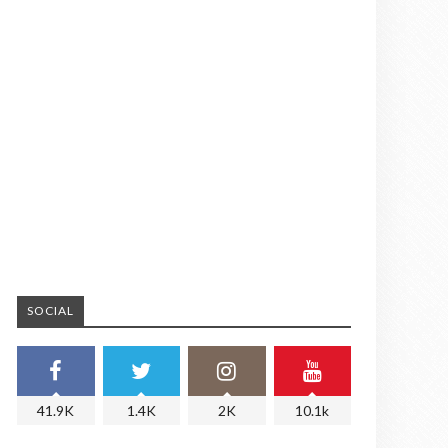
SOCIAL
41.9K
1.4K
2K
10.1k