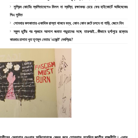
সুপ্রিম কোর্টের স্থগিতাদেশেও মিলল না স্বস্তি, রক্ষাকবচ চেয়ে ফের হাইকোর্টে অভিষেকের
পিএ সুমিত
সোমবার কলকাতার একাধিক রাস্তা থাকবে বন্ধ, কোন কোন রুটে চলবে না গাড়ি, জেনে নিন
স্কুল ছুটির পর প্রথমে আলাপ জমাত পড়ুয়াদের সঙ্গে, তারপরই…কীভাবে দুর্গাপুরে রক্তের
কারবার চালাত ধৃত তৃণমূল নেতার ‘এজেন্ট’ দেবপ্রিয়?
শ্মীরের স্লোগান দেওয়ার অভিযোগকে কেন্দ্র করে তোলপাড় হয়েছিল জাতীয় রাজনীতি। এবার