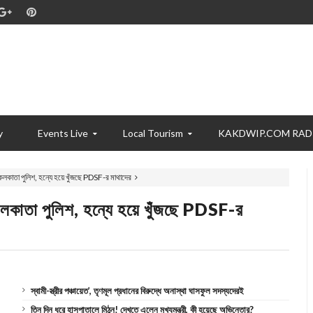
y
Events Live
Local Tourism
KAKDWIP.COM RAD
ে কলকাতা পুলিশ, হন্যে হয়ে খুঁজছে PDSF-র মাথাদের
 কলকাতা পুলিশ, হন্যে হয়ে খুঁজছে PDSF-র
স্বামী-স্ত্রীর পঞ্চায়েত’, তৃণমূল প্রধানের বিরুদ্ধে অনাস্থা ঘাসফুল সদস্যদেরই
তিন দিন ধরে হাসপাতালে মিঠুন! দেখতে এলেন মুখ্যমন্ত্রী, কী হয়েছে অভিনেতার?