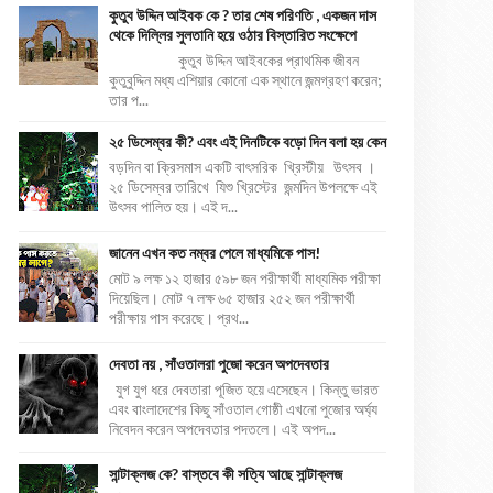
কুতুব উদ্দিন আইবক কে ? তার শেষ পরিণতি , একজন দাস
থেকে দিল্লির সুলতানি হয়ে ওঠার বিস্তারিত সংক্ষেপে
কুতুব উদ্দিন আইবকের প্রাথমিক জীবন
কুতুবুদ্দিন মধ্য এশিয়ার কোনো এক স্থানে জন্মগ্রহণ করেন;
তার প...
২৫ ডিসেম্বর কী? এবং এই দিনটিকে বড়ো দিন বলা হয় কেন
বড়দিন বা ক্রিসমাস একটি বাৎসরিক খ্রিস্টীয় উৎসব ।
২৫ ডিসেম্বর তারিখে যিশু খ্রিস্টের জন্মদিন উপলক্ষে এই
উৎসব পালিত হয়। এই দ...
জানেন এখন কত নম্বর পেলে মাধ্যমিকে পাস!
মোট ৯ লক্ষ ১২ হাজার ৫৯৮ জন পরীক্ষার্থী মাধ্যমিক পরীক্ষা
দিয়েছিল। মোট ৭ লক্ষ ৬৫ হাজার ২৫২ জন পরীক্ষার্থী
পরীক্ষায় পাস করেছে। প্রথ...
দেবতা নয় , সাঁওতালরা পুজো করেন অপদেবতার
যুগ যুগ ধরে দেবতারা পূজিত হয়ে এসেছেন। কিন্তু ভারত
এবং বাংলাদেশের কিছু সাঁওতাল গোষ্ঠী এখনো পুজোর অর্ঘ্য
নিবেদন করেন অপদেবতার পদতলে। এই অপদ...
সান্টাক্লজ কে? বাস্তবে কী সত্যি আছে সান্টাক্লজ