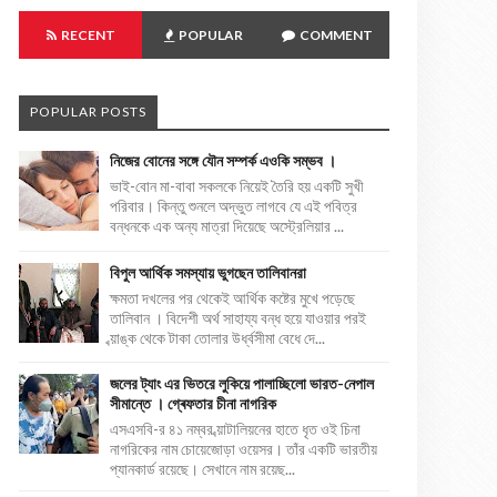
RECENT
POPULAR
COMMENT
POPULAR POSTS
নিজের বোনের সঙ্গে যৌন সম্পর্ক এওকি সম্ভব ।
ভাই-বোন মা-বাবা সকলকে নিয়েই তৈরি হয় একটি সুখী
পরিবার। কিন্তু শুনলে অদ্ভুত লাগবে যে এই পবিত্র
বন্ধনকে এক অন্য মাত্রা দিয়েছে অস্ট্রেলিয়ার ...
বিপুল আর্থিক সমস্যায় ভুগছেন তালিবানরা
ক্ষমতা দখলের পর থেকেই আর্থিক কষ্টের মুখে পড়েছে
তালিবান । বিদেশী অর্থ সাহায্য বন্ধ হয়ে যাওয়ার পরই
ব্য়াঙ্ক থেকে টাকা তোলার উর্ধ্বসীমা বেধে দে...
জলের ট্যাং এর ভিতরে লুকিয়ে পালাচ্ছিলো ভারত-নেপাল
সীমান্তে । গ্ৰেফতার চীনা নাগরিক
এসএসবি-র ৪১ নম্বর ব্য়াটালিয়নের হাতে ধৃত ওই চিনা
নাগরিকের নাম চোয়েজোড়া ওয়েসর। তাঁর একটি ভারতীয়
প্যানকার্ড রয়েছে। সেখানে নাম রয়েছ...