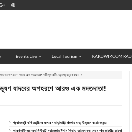
y
Events Live
Local Tourism
KAKDWIP.COM RAD
ূষণ যাদবের অপহরণে আরও এক মদতদাতা! পাকিস্তান কি নতুন ষড়যন্ত্র করছে?
’ কুলভূষণ যাদবের অপহরণে আরও এক মদতদাতা!
প্রধানমন্ত্রী বাকি মন্ত্রীদের বলেছেন তাড়াতাড়ি বাংলায় যাও, উন্নয়ন করো: শুভেন্দু
আরবিআই-এর অ্যাসিস্ট্যান্ট ম্যানেজার ঈশান কিষান, জানেন কত বেতন পান ভারতীয় তারকা