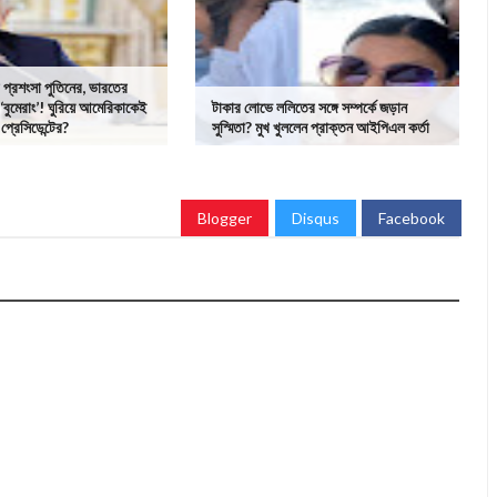
 প্রশংসা পুতিনের, ভারতের
‘বুমেরাং’! ঘুরিয়ে আমেরিকাকেই
টাকার লোভে ললিতের সঙ্গে সম্পর্কে জড়ান
 প্রেসিডেন্টের?
সুস্মিতা? মুখ খুললেন প্রাক্তন আইপিএল কর্তা
Blogger
Disqus
Facebook