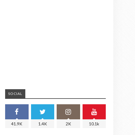
SOCIAL
41.9K
1.4K
2K
10.1k