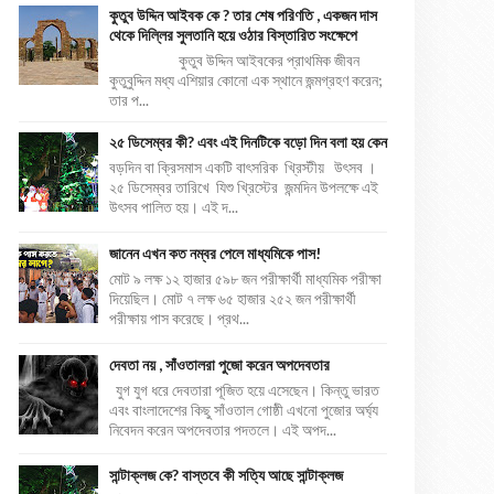
কুতুব উদ্দিন আইবক কে ? তার শেষ পরিণতি , একজন দাস
থেকে দিল্লির সুলতানি হয়ে ওঠার বিস্তারিত সংক্ষেপে
কুতুব উদ্দিন আইবকের প্রাথমিক জীবন
কুতুবুদ্দিন মধ্য এশিয়ার কোনো এক স্থানে জন্মগ্রহণ করেন;
তার প...
২৫ ডিসেম্বর কী? এবং এই দিনটিকে বড়ো দিন বলা হয় কেন
বড়দিন বা ক্রিসমাস একটি বাৎসরিক খ্রিস্টীয় উৎসব ।
২৫ ডিসেম্বর তারিখে যিশু খ্রিস্টের জন্মদিন উপলক্ষে এই
উৎসব পালিত হয়। এই দ...
জানেন এখন কত নম্বর পেলে মাধ্যমিকে পাস!
মোট ৯ লক্ষ ১২ হাজার ৫৯৮ জন পরীক্ষার্থী মাধ্যমিক পরীক্ষা
দিয়েছিল। মোট ৭ লক্ষ ৬৫ হাজার ২৫২ জন পরীক্ষার্থী
পরীক্ষায় পাস করেছে। প্রথ...
দেবতা নয় , সাঁওতালরা পুজো করেন অপদেবতার
যুগ যুগ ধরে দেবতারা পূজিত হয়ে এসেছেন। কিন্তু ভারত
এবং বাংলাদেশের কিছু সাঁওতাল গোষ্ঠী এখনো পুজোর অর্ঘ্য
নিবেদন করেন অপদেবতার পদতলে। এই অপদ...
সান্টাক্লজ কে? বাস্তবে কী সত্যি আছে সান্টাক্লজ