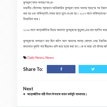
কুলভূষণ যাদব অপহরণ কাণ্ড-
ভারতীয় নৌসেনার প্রাক্তন আধিকারিক কুলভূষণ যাদব অবসর গ্রহণের পর ইরানে
করা হয় এবং পাকিস্তানি সেনার হাতে তুলে দেওয়া হয়। ২০১৭ সালে পাকিস্তানের সা
বিরোধিতা করে।
২০১৯ সালে আন্তর্জাতিক বিচার আদালত কুলভূষণের মৃত্যুদণ্ডের রায় স্থগিত করে 
কুলভূষণের অপহরণে হাত ছিল জইশ আল আদলের সদস্য মোল্লা ওমর ইরানির
মদতদাতা মুফতি শাহ মীরকেও গুলি করে হত্যা করা হল। কে বা কারা এই ঘটনায় জড
Daliy News
,
News
Share To:
Next
আন্তর্জাতিক নারী দিবস উপলক্ষে নানান কর্মসূচি নামখানায়।