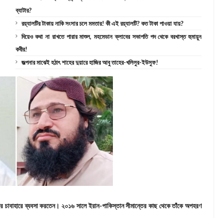
ব্যাটার?
রয়্যালটির টাকায় নাকি সংসার চলে মমতার! কী এই রয়্যালটি? কত টাকা পাওয়া যায়?
দিয়েও কথা না রাখতে পারার মাশুল, মহমেডান ক্লাবের সভাপতি পদ থেকে বরখাস্ত হুমায়ুন
কবীর!
জল্পনার মাঝেই হঠাৎ শাহের দুয়ারে হাজির আবু তাহের-খলিলুর-ইউসুফ!
র চাবাহারে ব্যবসা করতেন। ২০১৬ সালে ইরান-পাকিস্তান সীমান্তের কাছ থেকে তাঁকে অপহরণ