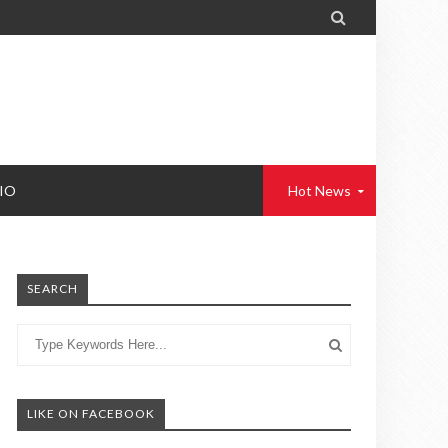

IO
Hot News
SEARCH
LIKE ON FACEBOOK