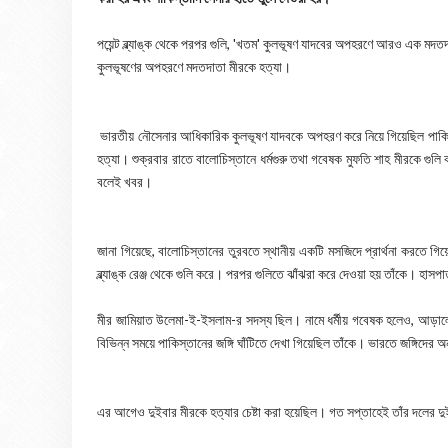
পয়েন্ট ব্ল্যাঙ্ক থেকে পরপর গুলি, 'খতম' কুলভূষণ যাদবের অপহরণে আরও এক মদতদা
কুলভূষণের অপহরণে মদতদাতা মীরকে হত্যা।
ভারতীয় নৌসেনার আধিকারিক কুলভূষণ যাদবকে অপহরণ করে নিয়ে গিয়েছিল পাকি
হত্যা। শুক্রবার রাতে বালোচিস্তানে ধর্মগুরু তথা গবেষক মুফতি শাহ মীরকে গুলি
বলেই খবর।
জানা গিয়েছে, বালোচিস্তানের তুরবতে স্থানীয় একটি মসজিদে প্রার্থনা করতে গ
ব্ল্যাঙ্ক রেঞ্জ থেকে গুলি করে। পরপর গুলিতে ঝাঁঝরা করে দেওয়া হয় তাঁকে। হাসপা
মীর জামিয়াত উলেমা-ই-ইসলাম-র সদস্য ছিল। নামে ধর্মীয় গবেষক হলেও, আড়ালে 
বিভিন্ন সময়ে পাকিস্তানের জঙ্গি ঘাঁটিতে দেখা গিয়েছিল তাঁকে। ভারতে জঙ্গিদের
এর আগেও দুইবার মীরকে হত্যার চেষ্টা করা হয়েছিল। গত সপ্তাহেই তাঁর দলের দ