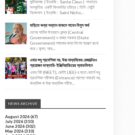
সান্টাক্লজ ( ইংরেজি : Santa Claus ) পাশ্চাত্য
সংস্কৃতির একটি কিংবদন্তি চরিত্র। তিনি সেইন্ট
নিকোলাস ( ইংরেজি : Saint Nicho...
বাড়িতে কন্যা সন্তান থাকলে পাবেন বিপুল অর্থ
দেশের সার্বিক উন্নয়নে কেন্দ্র (Central
Government) ও রাজ্য সরকার (State
Government) সমাজের জন্য বিশেষ প্রকল্প রচনা
করে। মূলত, আর...
এবার শুধু প্রবেশিকা নয়, উচ্চ মাধ্যমিকের রেজাল্টেরও
প্রয়োজন ডাক্তারি-ইঞ্জিনিয়ারিংয়ের অ্যাডমিশনে
এবার নিট (NEET), জেইই (JEE)-র মতো কোর্সে শুধু
প্রবেশিকা পরীক্ষায় (Entrance) প্রাপ্ত নম্বরই নয়,
মাধ্যমিক বা উচ্চ মাধ্যমিক পরীক্ষ...
NEWS ARCHIVE
August 2026
(67)
July 2026
(310)
June 2026
(302)
May 2026
(310)