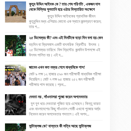
কুতুব উদ্দিন আইবক কে ? তার শেষ পরিণতি , একজন দাস
থেকে দিল্লির সুলতানি হয়ে ওঠার বিস্তারিত সংক্ষেপে
কুতুব উদ্দিন আইবকের প্রাথমিক জীবন
কুতুবুদ্দিন মধ্য এশিয়ার কোনো এক স্থানে জন্মগ্রহণ করেন;
তার প...
২৫ ডিসেম্বর কী? এবং এই দিনটিকে বড়ো দিন বলা হয় কেন
বড়দিন বা ক্রিসমাস একটি বাৎসরিক খ্রিস্টীয় উৎসব ।
২৫ ডিসেম্বর তারিখে যিশু খ্রিস্টের জন্মদিন উপলক্ষে এই
উৎসব পালিত হয়। এই দ...
জানেন এখন কত নম্বর পেলে মাধ্যমিকে পাস!
মোট ৯ লক্ষ ১২ হাজার ৫৯৮ জন পরীক্ষার্থী মাধ্যমিক পরীক্ষা
দিয়েছিল। মোট ৭ লক্ষ ৬৫ হাজার ২৫২ জন পরীক্ষার্থী
পরীক্ষায় পাস করেছে। প্রথ...
দেবতা নয় , সাঁওতালরা পুজো করেন অপদেবতার
যুগ যুগ ধরে দেবতারা পূজিত হয়ে এসেছেন। কিন্তু ভারত
এবং বাংলাদেশের কিছু সাঁওতাল গোষ্ঠী এখনো পুজোর অর্ঘ্য
নিবেদন করেন অপদেবতার পদতলে। এই অপদ...
সান্টাক্লজ কে? বাস্তবে কী সত্যি আছে সান্টাক্লজ