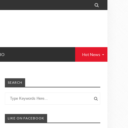

IO
Hot News
SEARCH
LIKE ON FACEBOOK