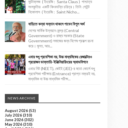
সান্টাক্লজ ( ইংরেজি : Santa Claus ) পাশ্চাত্য
সংস্কৃতির একটি কিংবদন্তি চরিত্র। তিনি সেইন্ট
নিকোলাস ( ইংরেজি : Saint Nicho...
বাড়িতে কন্যা সন্তান থাকলে পাবেন বিপুল অর্থ
দেশের সার্বিক উন্নয়নে কেন্দ্র (Central
Government) ও রাজ্য সরকার (State
Government) সমাজের জন্য বিশেষ প্রকল্প রচনা
করে। মূলত, আর...
এবার শুধু প্রবেশিকা নয়, উচ্চ মাধ্যমিকের রেজাল্টেরও
প্রয়োজন ডাক্তারি-ইঞ্জিনিয়ারিংয়ের অ্যাডমিশনে
এবার নিট (NEET), জেইই (JEE)-র মতো কোর্সে শুধু
প্রবেশিকা পরীক্ষায় (Entrance) প্রাপ্ত নম্বরই নয়,
মাধ্যমিক বা উচ্চ মাধ্যমিক পরীক্ষ...
NEWS ARCHIVE
August 2026
(53)
July 2026
(310)
June 2026
(302)
May 2026
(310)