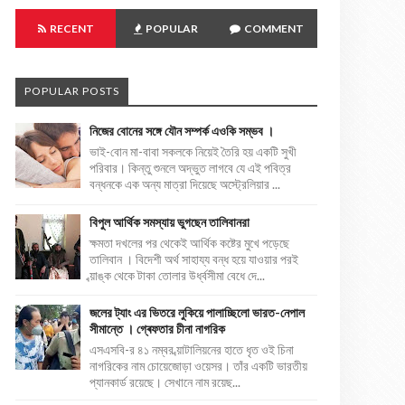
RECENT
POPULAR
COMMENT
POPULAR POSTS
নিজের বোনের সঙ্গে যৌন সম্পর্ক এওকি সম্ভব ।
ভাই-বোন মা-বাবা সকলকে নিয়েই তৈরি হয় একটি সুখী
পরিবার। কিন্তু শুনলে অদ্ভুত লাগবে যে এই পবিত্র
বন্ধনকে এক অন্য মাত্রা দিয়েছে অস্ট্রেলিয়ার ...
বিপুল আর্থিক সমস্যায় ভুগছেন তালিবানরা
ক্ষমতা দখলের পর থেকেই আর্থিক কষ্টের মুখে পড়েছে
তালিবান । বিদেশী অর্থ সাহায্য বন্ধ হয়ে যাওয়ার পরই
ব্য়াঙ্ক থেকে টাকা তোলার উর্ধ্বসীমা বেধে দে...
জলের ট্যাং এর ভিতরে লুকিয়ে পালাচ্ছিলো ভারত-নেপাল
সীমান্তে । গ্ৰেফতার চীনা নাগরিক
এসএসবি-র ৪১ নম্বর ব্য়াটালিয়নের হাতে ধৃত ওই চিনা
নাগরিকের নাম চোয়েজোড়া ওয়েসর। তাঁর একটি ভারতীয়
প্যানকার্ড রয়েছে। সেখানে নাম রয়েছ...