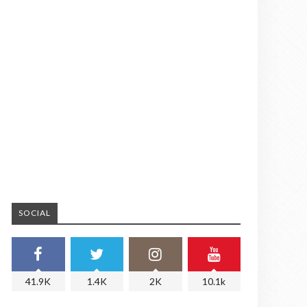
SOCIAL
41.9K
1.4K
2K
10.1k