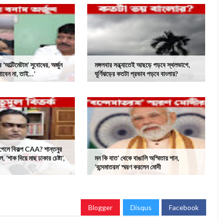
র ‘আল্টিমেটাম’ সুবোধের, অর্জুন
মঙ্গলবার সন্ধ্যাতেই আছড়ে পড়বে স্থলভাগে,
পাবেন না, তাই…’
ঘূর্ণিঝড়ের কতটা প্রভাব পড়বে বাংলায়?
গেলে বিকল্প CAA? শান্তনুর
 ‘শাক দিয়ে মাছ ঢাকার চেষ্টা’,
মন কি বাত’ থেকে বাঙালি অস্মিতায় শান,
‘বন্দেমাতরম’ স্মরণ করলেন মোদী
Blogger
Disqus
Facebook