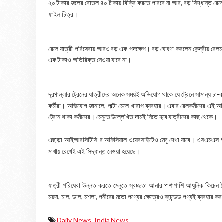
২০ টাকার জলের বোতল ৪০ টাকায় বিক্রি করতে পারবে না আর, বড় সিদ্ধান্ত রেল
ফাইল চিত্র।
রেলে যাত্রী পরিষেবায় আরও বড় এক পদক্ষেপ। বড় ঘোষণা করলেন কেন্দ্রীয় রেলমন্
এক টাকাও অতিরিক্ত নেওয়া যাবে না।
দূরপাল্লার ট্রেনের যাত্রীদের অনেক সময়ই অভিযোগ থাকে যে ট্রেনে সামান্য চা-
কর্মীরা। অভিযোগ জানালে, পাল্টা মেলে খারাপ ব্যবহার। এবার রেলকর্মীদের এই অত
ট্রেনে থাকা কর্মীদের। মেনুতে উল্লেখিত দামই নিতে হবে যাত্রীদের কাছ থেকে।
এছাড়া আইআরসিটিসি-র অফিসিয়াল ওয়েবসাইটেও মেনু দেখা যাবে। এসএমএস অ্যালার্
মাথায় রেখেই এই সিদ্ধান্ত নেওয়া হয়েছে।
যাত্রী পরিষেবা উন্নত করতে মেনুতে স্বচ্ছতা আনার পাশাপাশি আধুনিক কিচেন ত
ময়দা, চাল, ডাল, মশলা, পনীরের মতো পণ্যের ক্ষেত্রেও ব্রান্ডেড পণ্যই ব্যবহার
Daily News
,
India News