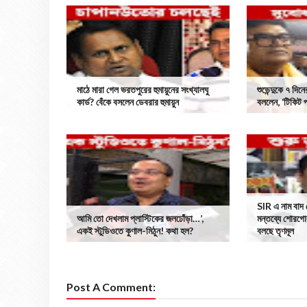
মাঠে মারা গেল ভরতপুরের হুমায়ুনের সংখ্যালঘু
শুভেন্দুকে ৭ দিনে
কার্ড? বেঁকে বসলেন ডেবরার হুমায়ুন
বললেন, ‘টিকিট 
SIR এ নাম বাদ 
আমি তো দেখলাম প্লাস্টিকের জলঢোঁড়া…’,
মন্তব্যে শোরগোল,
একই স্টুডিওতে কুণাল-মিঠুন! কথা হল?
বলছে তৃণমূল
Post A Comment: