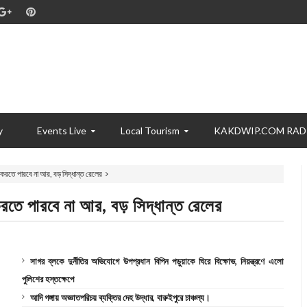
y
Events Live
Local Tourism
KAKDWIP.COM RAD
করতে পারবে না আর, বড় সিদ্ধান্ত রেলের
তে পারবে না আর, বড় সিদ্ধান্ত রেলের
সাগর ব্লকে দুর্নীতির অভিযোগে উপপ্রধান বিপিন পড়ুয়াকে ঘিরে বিক্ষোভ, নিয়ন্ত্রণে এলো
পুলিশের হস্তক্ষেপে
আদি গঙ্গায় অজ্ঞাতপরিচয় ব্যক্তির দেহ উদ্ধার, বারুইপুরে চাঞ্চল্য।