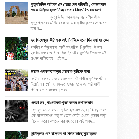
কুতুব উদ্দিন আইবক কে ? তার শেষ পরিণতি , একজন দাস
থেকে দিল্লির সুলতানি হয়ে ওঠার বিস্তারিত সংক্ষেপে
কুতুব উদ্দিন আইবকের প্রাথমিক জীবন
কুতুবুদ্দিন মধ্য এশিয়ার কোনো এক স্থানে জন্মগ্রহণ করেন;
তার প...
২৫ ডিসেম্বর কী? এবং এই দিনটিকে বড়ো দিন বলা হয় কেন
বড়দিন বা ক্রিসমাস একটি বাৎসরিক খ্রিস্টীয় উৎসব ।
২৫ ডিসেম্বর তারিখে যিশু খ্রিস্টের জন্মদিন উপলক্ষে এই
উৎসব পালিত হয়। এই দ...
জানেন এখন কত নম্বর পেলে মাধ্যমিকে পাস!
মোট ৯ লক্ষ ১২ হাজার ৫৯৮ জন পরীক্ষার্থী মাধ্যমিক পরীক্ষা
দিয়েছিল। মোট ৭ লক্ষ ৬৫ হাজার ২৫২ জন পরীক্ষার্থী
পরীক্ষায় পাস করেছে। প্রথ...
দেবতা নয় , সাঁওতালরা পুজো করেন অপদেবতার
যুগ যুগ ধরে দেবতারা পূজিত হয়ে এসেছেন। কিন্তু ভারত
এবং বাংলাদেশের কিছু সাঁওতাল গোষ্ঠী এখনো পুজোর অর্ঘ্য
নিবেদন করেন অপদেবতার পদতলে। এই অপদ...
সান্টাক্লজ কে? বাস্তবে কী সত্যি আছে সান্টাক্লজ