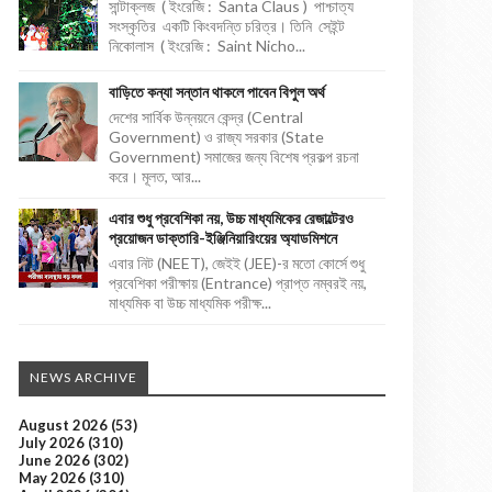
সান্টাক্লজ ( ইংরেজি : Santa Claus ) পাশ্চাত্য
সংস্কৃতির একটি কিংবদন্তি চরিত্র। তিনি সেইন্ট
নিকোলাস ( ইংরেজি : Saint Nicho...
বাড়িতে কন্যা সন্তান থাকলে পাবেন বিপুল অর্থ
দেশের সার্বিক উন্নয়নে কেন্দ্র (Central
Government) ও রাজ্য সরকার (State
Government) সমাজের জন্য বিশেষ প্রকল্প রচনা
করে। মূলত, আর...
এবার শুধু প্রবেশিকা নয়, উচ্চ মাধ্যমিকের রেজাল্টেরও
প্রয়োজন ডাক্তারি-ইঞ্জিনিয়ারিংয়ের অ্যাডমিশনে
এবার নিট (NEET), জেইই (JEE)-র মতো কোর্সে শুধু
প্রবেশিকা পরীক্ষায় (Entrance) প্রাপ্ত নম্বরই নয়,
মাধ্যমিক বা উচ্চ মাধ্যমিক পরীক্ষ...
NEWS ARCHIVE
August 2026
(53)
July 2026
(310)
June 2026
(302)
May 2026
(310)