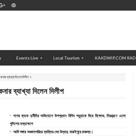
y
Events Live
Local Tourism
KAKDWIP.COM RAD
েনার ব্যাখ্যা দিলেন দিলীপ
েনার ব্যাখ্যা দিলেন দিলীপ
সাগর ব্লকে দুর্নীতির অভিযোগে উপপ্রধান বিপিন পড়ুয়াকে ঘিরে বিক্ষোভ, নিয়ন্ত্রণে এলো
পুলিশের হস্তক্ষেপে
আদি গঙ্গায় অজ্ঞাতপরিচয় ব্যক্তির দেহ উদ্ধার, বারুইপুরে চাঞ্চল্য।