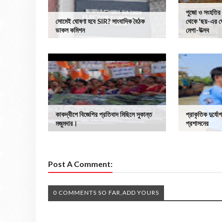
পুজো ও সংহতির 
সোমেই ঘোষণা হবে SIR? সাংবাদিক বৈঠক
থেকে 'ছয়-এর ঘে
ডাকল কমিশন
মেগা-উত্সব
কাকদ্বীপে বিজেপির প্রতিবাদ মিছিলে সুকান্ত
প্রাকৃতিক দুর্যোগ
মজুমদার।
প্রশাসনের
Post A Comment:
0 COMMENTS SO FAR,ADD YOURS