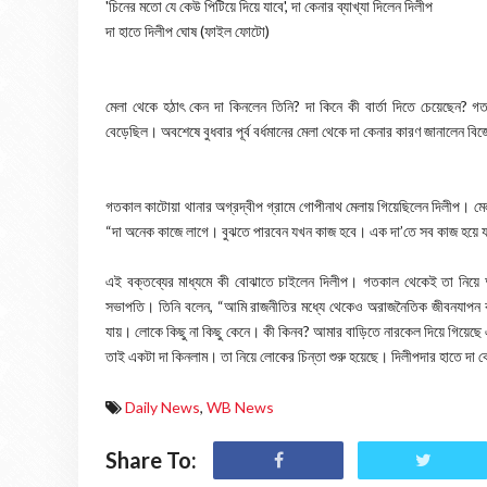
'চিনের মতো যে কেউ পিটিয়ে দিয়ে যাবে', দা কেনার ব্যাখ্যা দিলেন দিলীপ
দা হাতে দিলীপ ঘোষ (ফাইল ফোটো)
মেলা থেকে হঠাৎ কেন দা কিনলেন তিনি? দা কিনে কী বার্তা দিতে চেয়েছেন?
বেড়েছিল। অবশেষে বুধবার পূর্ব বর্ধমানের মেলা থেকে দা কেনার কারণ জানালেন ব
গতকাল কাটোয়া থানার অগ্রদ্বীপ গ্রামে গোপীনাথ মেলায় গিয়েছিলেন দিলীপ। ম
“দা অনেক কাজে লাগে। বুঝতে পারবেন যখন কাজ হবে। এক দা’তে সব কাজ হয়ে 
এই বক্তব্যের মাধ্যমে কী বোঝাতে চাইলেন দিলীপ। গতকাল থেকেই তা নিয়ে আ
সভাপতি। তিনি বলেন, “আমি রাজনীতির মধ্যে থেকেও অরাজনৈতিক জীবনযাপন 
যায়। লোকে কিছু না কিছু কেনে। কী কিনব? আমার বাড়িতে নারকেল দিয়ে গিয়েছ
তাই একটা দা কিনলাম। তা নিয়ে লোকের চিন্তা শুরু হয়েছে। দিলীপদার হাতে দা 
Daily News
,
WB News
Share To: