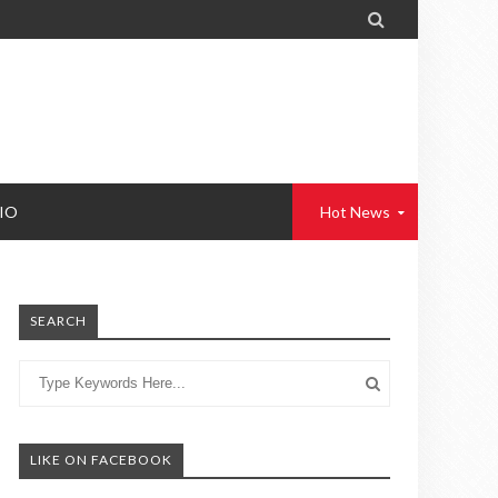

IO
Hot News
SEARCH
LIKE ON FACEBOOK