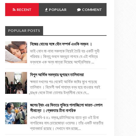
RECENT
POPULAR
COMMENT
POPULAR POSTS
নিজের বোনের সঙ্গে যৌন সম্পর্ক এওকি সম্ভব ।
ভাই-বোন মা-বাবা সকলকে নিয়েই তৈরি হয় একটি সুখী
পরিবার। কিন্তু শুনলে অদ্ভুত লাগবে যে এই পবিত্র
বন্ধনকে এক অন্য মাত্রা দিয়েছে অস্ট্রেলিয়ার ...
বিপুল আর্থিক সমস্যায় ভুগছেন তালিবানরা
ক্ষমতা দখলের পর থেকেই আর্থিক কষ্টের মুখে পড়েছে
তালিবান । বিদেশী অর্থ সাহায্য বন্ধ হয়ে যাওয়ার পরই
ব্য়াঙ্ক থেকে টাকা তোলার উর্ধ্বসীমা বেধে দে...
জলের ট্যাং এর ভিতরে লুকিয়ে পালাচ্ছিলো ভারত-নেপাল
সীমান্তে । গ্ৰেফতার চীনা নাগরিক
এসএসবি-র ৪১ নম্বর ব্য়াটালিয়নের হাতে ধৃত ওই চিনা
নাগরিকের নাম চোয়েজোড়া ওয়েসর। তাঁর একটি ভারতীয়
প্যানকার্ড রয়েছে। সেখানে নাম রয়েছ...