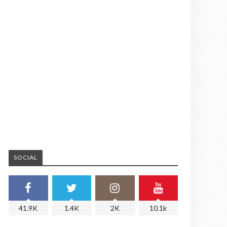
SOCIAL
41.9K
1.4K
2K
10.1k