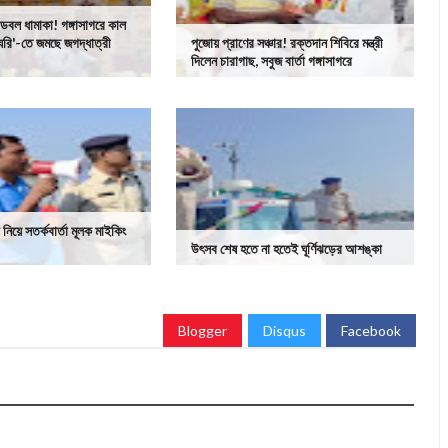
ডবল ধামাকা! গঙ্গাসাগরে কাল
রি'-তে জমছে জগদ্ধাত্রী
পুজোয় প্রাণের সঞ্চার! রক্তদান শিবিরে মন্ত্রী
দিলেন চারাগাছ, সবুজ বার্তা গঙ্গাসাগরে
 নিয়ে সতর্কবার্তা মূলক মাইকিং
উৎসব শেষ হতে না হতেই ঘূর্ণিঝড়ের আশঙ্কা
Blogger
Disqus
Facebook