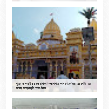
পুজো ও সংহতির ডবল ধামাকা! গঙ্গাসাগরে কাল থেকে 'ছয়-এর ঘেরি'-তে
জমছে জগদ্ধাত্রী মেগা-উত্সব