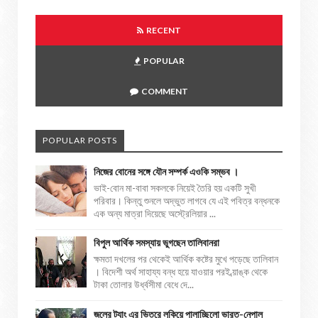
RECENT
POPULAR
COMMENT
POPULAR POSTS
নিজের বোনের সঙ্গে যৌন সম্পর্ক এওকি সম্ভব ।
ভাই-বোন মা-বাবা সকলকে নিয়েই তৈরি হয় একটি সুখী
পরিবার। কিন্তু শুনলে অদ্ভুত লাগবে যে এই পবিত্র বন্ধনকে
এক অন্য মাত্রা দিয়েছে অস্ট্রেলিয়ার ...
বিপুল আর্থিক সমস্যায় ভুগছেন তালিবানরা
ক্ষমতা দখলের পর থেকেই আর্থিক কষ্টের মুখে পড়েছে তালিবান
। বিদেশী অর্থ সাহায্য বন্ধ হয়ে যাওয়ার পরই ব্য়াঙ্ক থেকে
টাকা তোলার উর্ধ্বসীমা বেধে দে...
জলের ট্যাং এর ভিতরে লুকিয়ে পালাচ্ছিলো ভারত-নেপাল