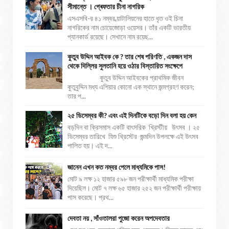
সীমান্তে । গ্ৰেফতার চীনা নাগরিক
এসএসবি-র ৪১ নম্বর ব্য়াটালিয়নের হাতে ধৃত ওই চিনা
নাগরিকের নাম চোয়েজোড়া ওয়েসর। তাঁর একটি ভারতীয়
প্যানকার্ড রয়েছে। সেখানে নাম রয়েছ...
কুতুব উদ্দিন আইবক কে ? তার শেষ পরিণতি , একজন দাস
থেকে দিল্লির সুলতানি হয়ে ওঠার বিস্তারিত সংক্ষেপে
কুতুব উদ্দিন আইবকের প্রাথমিক জীবন
কুতুবুদ্দিন মধ্য এশিয়ার কোনো এক স্থানে জন্মগ্রহণ করেন;
তার প...
২৫ ডিসেম্বর কী? এবং এই দিনটিকে বড়ো দিন বলা হয় কেন
বড়দিন বা ক্রিসমাস একটি বাৎসরিক খ্রিস্টীয় উৎসব । ২৫
ডিসেম্বর তারিখে যিশু খ্রিস্টের জন্মদিন উপলক্ষে এই উৎসব
পালিত হয়। এই দ...
জানেন এখন কত নম্বর পেলে মাধ্যমিকে পাস!
মোট ৯ লক্ষ ১২ হাজার ৫৯৮ জন পরীক্ষার্থী মাধ্যমিক পরীক্ষা
দিয়েছিল। মোট ৭ লক্ষ ৬৫ হাজার ২৫২ জন পরীক্ষার্থী পরীক্ষায়
পাস করেছে। প্রথ...
দেবতা নয় , সাঁওতালরা পুজো করেন অপদেবতার