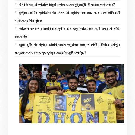
তিন দিন ধরে হাসপাতালে মিঠুন! দেখতে এলেন মুখ্যমন্ত্রী, কী হয়েছে অভিনেতার?
সুপ্রিম কোর্টের স্থগিতাদেশেও মিলল না স্বস্তি, রক্ষাকবচ চেয়ে ফের হাইকোর্টে
অভিষেকের পিএ সুমিত
সোমবার কলকাতার একাধিক রাস্তা থাকবে বন্ধ, কোন কোন রুটে চলবে না গাড়ি,
জেনে নিন
স্কুল ছুটির পর প্রথমে আলাপ জমাত পড়ুয়াদের সঙ্গে, তারপরই…কীভাবে দুর্গাপুরে
রক্তের কারবার চালাত ধৃত তৃণমূল নেতার ‘এজেন্ট’ দেবপ্রিয়?