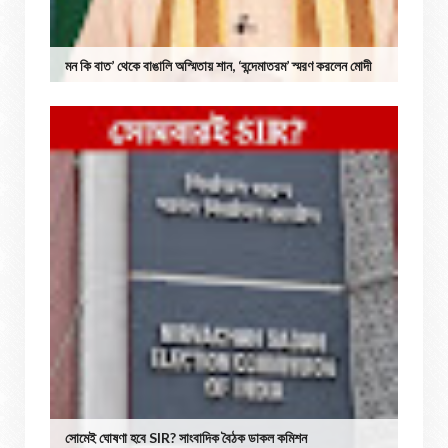
মন কি বাত’ থেকে বাঙালি অস্মিতায় শান, ‘বন্দেমাতরম’ স্মরণ করলেন মোদী
সোমেই ঘোষণা হবে SIR? সাংবাদিক বৈঠক ডাকল কমিশন