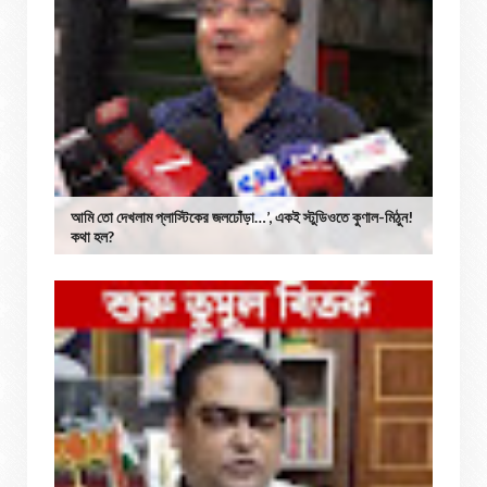
আমি তো দেখলাম প্লাস্টিকের জলঢোঁড়া…’, একই স্টুডিওতে কুণাল-মিঠুন!
কথা হল?