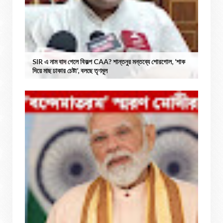
SIR এ নাম বাদ গেলে বিকল্প CAA? শান্তনুর মন্তব্যে শোরগোল, ‘শাক
দিয়ে মাছ ঢাকার চেষ্টা’, বলছে তৃণমূল