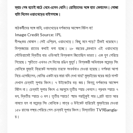
ম্যাচ শেষ হতেই মাঠে নেমে এলেন ধোনি। রোহিতদের সঙ্গে হাত মেলালেন। সোজা
হাটা দিলেন ওয়াংখেড়ের বাইশগজে।
মাঠকর্মীদের সঙ্গে মাহি, ওয়াংখেড়ের দর্শকদের আক্ষেপ মিটল না!
Image Credit Source: IPL
দীপঙ্কর ঘোষাল : সেই এপ্রিল, ওয়াংখেড়ে। কিছু মনে পড়ে? ঠিকই ধরেছেন।
বিশ্বজয়ের রাতের কথাই বলা হচ্ছে। ২৮ বছরের ব্য়বধানে এই ওয়াংখেড়ে
স্টেডিয়ামেই দ্বিতীয় বার ওডিআই বিশ্বকাপ জিতেছিল ভারত। এক যুগ পেরিয়ে
গিয়েছে। স্মৃতিতে এখনও সে দিনের রঙিন মুহূর্ত। বিশ্বজয়ী অধিনায়ক মহেন্দ্র সিং
ধোনিকে মুম্বই ক্রিকেট সংস্থার তরফে সংবর্ধনাও দেওয়া হয়েছে। দর্শকরা আশা
নিয়ে এসেছিলেন, ধোনির একটা ছয় মারা যদি দেখা যায়? মুম্বইয়ের ঘরের মাঠে দাপট
দেখাল চেন্নাই সুপার কিংস। ৭ উইকেটের বড় জয়। কিন্তু দর্শকদের আক্ষেপ
মিটল না। চেন্নাই সুপার কিংস এ মরসুমে তৃতীয় ম্য়াচ খেললে। প্রথম ম্য়াচে ৭
বল, দ্বিতীয় ম্য়াচে ৩ বল। তৃতীয় ম্য়াচে! প্য়াড পরাটুকুই সার। ব্য়াট হাতে আর
নামতে হল না মহেন্দ্র সিং ধোনিকে। মাত্র ৩ উইকেট হারিয়েই মুম্বইয়ের দেওয়া
১৫৮ রানের লক্ষ্য় পেরিয়ে গেল চেন্নাই সুপার কিংস। বিস্তারিত TV9Bangla-
য়।