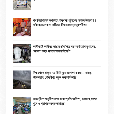
পথ নিরাপত্তা সপ্তাহে নামখানা পুলিশের অনন্য উদ্যোগ।
পরিবহন চালক ও কর্মীদের নিখরচায় স্বাস্থ্য পরীক্ষা।
কালীঘাটে কার্যালয় ভাঙার ছবি দিয়ে বড় অভিযোগ কুণালের,
‘আসল’ তথ্য সামনে আনল বিজেপি
দিঘা থেকে মাত্র ৭০ কিমি দূরে অপেক্ষা করছে… হাওড়া,
ঝাড়গ্রাম, মেদিনীপুর জুড়ে অ্যালার্ট জারি
কাকদ্বীপে অনুষ্ঠিত হলো দাবা প্রতিযোগিতা, উৎসাহে মাতল
খুদে ও প্রাপ্তবয়স্ক দাবাড়ুরা