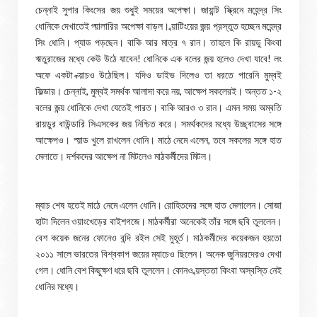
চেন্নাই সুপার কিংসের জয় শুধুই সময়ের অপেক্ষা। জায়ান্ট স্ক্রিনে মহেন্দ্র সিং
ধোনিকে দেখাতেই গ্য়ালারির অপেক্ষা বাড়ল। ব্য়াটিংয়ের জন্য় প্রস্তুত হচ্ছেন মহেন্দ্র
সিং ধোনি। প্যাড পড়ছেন। বাকি আর মাত্র ৭ রান। তাহলে কি রায়ডু কিংবা
ঋতুরাজের মধ্যে কেউ উঠে যাবেন! ধোনিকে এক বলের জন্য় হলেও দেখা যাবে! লং
অফে একটা ক্য়াচও উঠেছিল। যদিও ডাইভ দিলেও তা ধরতে পারেনি মুম্বই
ফিল্ডার। চেন্নাই, মুম্বই সমর্থক আলাদা করে নয়, আক্ষেপ সকলেরই। অন্তত ১-২
বলের জন্য় ধোনিকে দেখা যেতেই পারত। বাকি আরও ৩ রান। এমন সময় অম্বতি
রায়ডুর বাউন্ডারি সিএসকের জয় নিশ্চিত করে। সমর্থকদের মধ্যে উচ্ছ্বাসের সঙ্গে
আক্ষেপও। প্য়াড খুলে রাখলেন ধোনি। মাঠে নেমে এলেন, তবে সকলের সঙ্গে হাত
মেলাতে। দর্শকদের আক্ষেপ না মিটলেও মাঠকর্মীদের মিটল।
ম্যাচ শেষ হতেই মাঠে নেমে এলেন ধোনি। রোহিতদের সঙ্গে হাত মেলালেন। সোজা
হাটা দিলেন ওয়াংখেড়ের বাইশগজে। মাঠকর্মীরা অনেকেই তাঁর সঙ্গে ছবি তুললেন।
বেশ কয়েক জনের ফোনেও বন্দি রইল সেই মুহূর্ত। মাঠকর্মীদের কয়েকজন হয়তো
২০১১ সালে ভারতের বিশ্বকাপ জয়ের ম্যাচেও ছিলেন। অনেক জুনিয়রদেরও দেখা
গেল। ধোনি বেশ কিছুক্ষণ ধরে ছবি তুললেন। কোনও ব্য়স্ততা কিংবা অস্বস্তি নেই
ধোনির মধ্যে।