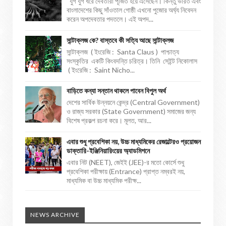
যুগ যুগ ধরে দেবতারা পূজিত হয়ে এসেছেন। কিন্তু ভারত এবং
বাংলাদেশের কিছু সাঁওতাল গোষ্ঠী এখনো পুজোর অর্ঘ্য নিবেদন
করেন অপদেবতার পদতলে। এই অপদ...
সান্টাক্লজ কে? বাস্তবে কী সত্যি আছে সান্টাক্লজ
সান্টাক্লজ ( ইংরেজি : Santa Claus ) পাশ্চাত্য
সংস্কৃতির একটি কিংবদন্তি চরিত্র। তিনি সেইন্ট নিকোলাস
( ইংরেজি : Saint Nicho...
বাড়িতে কন্যা সন্তান থাকলে পাবেন বিপুল অর্থ
দেশের সার্বিক উন্নয়নে কেন্দ্র (Central Government)
ও রাজ্য সরকার (State Government) সমাজের জন্য
বিশেষ প্রকল্প রচনা করে। মূলত, আর...
এবার শুধু প্রবেশিকা নয়, উচ্চ মাধ্যমিকের রেজাল্টেরও প্রয়োজন
ডাক্তারি-ইঞ্জিনিয়ারিংয়ের অ্যাডমিশনে
এবার নিট (NEET), জেইই (JEE)-র মতো কোর্সে শুধু
প্রবেশিকা পরীক্ষায় (Entrance) প্রাপ্ত নম্বরই নয়,
মাধ্যমিক বা উচ্চ মাধ্যমিক পরীক্ষ...
NEWS ARCHIVE