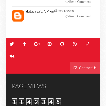
Read Comment
May 17 2020
dataaa
said, "
ok
" on
Read Comment
Contact Us
PAGE VIEWS
1
1
4
2
3
4
5