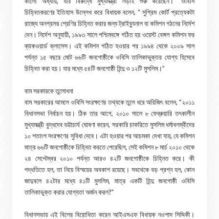
কালো অধ্যায়, যাঁর বিরুদ্ধে মুখ্যমন্ত্রী লড়াই শুরু করেছেন।” ওবিসি
চিহ্নিতকরণের ইতিহাস উল্লেখ করে বিধায়ক বলেন, ” সুপ্রিম কোর্ট প্রত্যেকটা
রাজ্যে অনগ্রসর শ্রেণির চিহ্নিত করার জন্য ট্রাইব্যুনাল বা কমিশন গঠনের নির্দেশ
দেন। নির্দেশ অনুযায়ী, ১৯৯৩ সালে পশ্চিমবঙ্গে গঠিত হয় ওয়েস্ট বেঙ্গল কমিশন ফর
ব্যাকওয়ার্ড ক্লাসেস। এই কমিশন গঠিত হওয়ার পর ১৯৯৪ থেকে ২০০৯ সাল
পর্যন্ত ১৫ বছরে মোট ৬৬টি জনগোষ্ঠীকে ওবিসি তালিকাভুক্তর যোগ্য হিসেবে
চিহ্নিত করা হয়। যার মধ্যে ৫৪টি জনগোষ্ঠী হিন্দু ও ১২টি মুসলিম।”
বাম সরকারকে তুলোধনা
বাম সরকারের আমলে ওবিসি সংরক্ষণের তথ্যকে তুলে ধরে অরিজিৎ বলেন, “২০১১
বিধানসভা নির্বাচন হয়। ঠিক তার আগে, ২০১০ সালে ৮ ফেব্রুয়ারি তৎকালীন
মুখ্যমন্ত্রী বুদ্ধদেব ভট্টাচার্য ঘোষণা করেন, সরকারি চাকরিতে মুসলিম ধর্মাবলম্বীদের
১০ শতাংশ সংরক্ষণের সুবিধা দেবে। এটা হওয়ার পর আচমকা দেখা যায়, যে কমিশন
মাত্র ৬৬টি জনগোষ্ঠীকে চিহ্নিত করতে পেরেছিল, সেই কমিশন ৮ মার্চ ২০১০ থেকে
২৪ সেপ্টেম্বর ২০১০ পর্যন্ত আরও ৪২টি জনগোষ্ঠীকে চিহ্নিত করে। কী
পদ্ধতিতে হল, তা নিয়ে বিস্ময়ের অবকাশ রয়েছে। সবথেকে বড় প্রশ্ন হল, কোন
জাদুবলে ৪২টার মধ্যে ৪১টি মুসলিম, মাত্র একটি হিন্দু জনগোষ্ঠী ওবিসি
তালিকাভুক্ত করার যোগ্যতা অর্জন করল?”
বিধানসভায় এই বিলের বিরোধিতা করেন আইএসএফ বিধায়ক নওশাদ সিদ্দিকী।