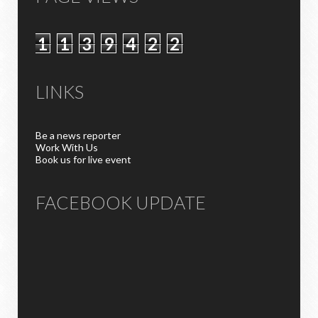
1
1
3
9
4
2
2
LINKS
Be a news reporter
Work With Us
Book us for live event
FACEBOOK UPDATE