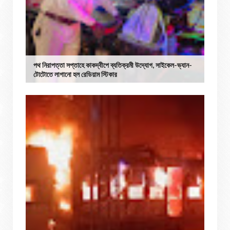
পথ নিরাপত্তা সপ্তাহে কাকদ্বীপে ব্যতিক্রমী উদ্যোগ, সাইকেল-ভ্যান-
টোটোতে লাগানো হল রেডিয়াম স্টিকার