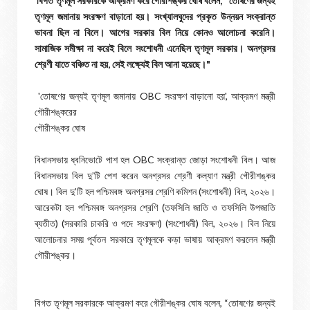
বিগত তৃণমূল সরকারকে আক্রমণ করে গৌরীশঙ্কর ঘোষ বলেন, "তোষণের জন্যই
তৃণমূল জমানায় সংরক্ষণ বাড়ানো হয়। সংখ্যালঘুদের প্রকৃত উন্নয়ন সংক্রান্ত
ভাবনা ছিল না বিলে। আগের সরকার বিল নিয়ে কোনও আলোচনা করেনি।
সামাজিক সমীক্ষা না করেই বিলে সংশোধনী এনেছিল তৃণমূল সরকার। অনগ্রসর
শ্রেণী যাতে বঞ্চিত না হয়, সেই লক্ষ্যেই বিল আনা হয়েছে।"
'তোষণের জন্যই তৃণমূল জমানায় OBC সংরক্ষণ বাড়ানো হয়', আক্রমণ মন্ত্রী
গৌরীশঙ্করের
গৌরীশঙ্কর ঘোষ
বিধানসভায় ধ্বনিভোটে পাশ হল OBC সংক্রান্ত জোড়া সংশোধনী বিল। আজ
বিধানসভায় বিল দু’টি পেশ করেন অনগ্রসর শ্রেণী কল্যাণ মন্ত্রী গৌরীশঙ্কর
ঘোষ। বিল দু’টি হল পশ্চিমবঙ্গ অনগ্রসর শ্রেণি কমিশন (সংশোধনী) বিল, ২০২৬।
আরেকটা হল পশ্চিমবঙ্গ অনগ্রসর শ্রেণি (তফসিলি জাতি ও তফসিলি উপজাতি
ব্যতীত) (সরকারি চাকরি ও পদে সংরক্ষণ) (সংশোধনী) বিল, ২০২৬। বিল নিয়ে
আলোচনার সময় পূর্বতন সরকারে তৃণমূলকে কড়া ভাষায় আক্রমণ করলেন মন্ত্রী
গৌরীশঙ্কর।
বিগত তৃণমূল সরকারকে আক্রমণ করে গৌরীশঙ্কর ঘোষ বলেন, “তোষণের জন্যই