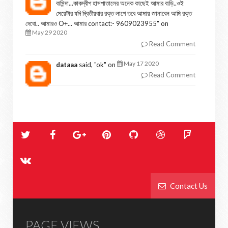
বাসিন্দা...কাকদ্বীপ হাসপাতালের অনেক কাছেই আমার বাড়ি..ওই
মেয়েটার যদি দ্বিতীয়বার রক্ত লাগে তবে আমায় জানাবেন আমি রক্ত
দেবো.. আমারও O+... আমার contact:- 9609023955
" on
May 29 2020
Read Comment
May 17 2020
dataaa
said, "
ok
" on
Read Comment
Contact Us
PAGE VIEWS