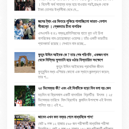
। বিদেশী অর্থ সাহায্য বন্ধ হয়ে যাওয়ার পরই ব্য়াঙ্ক থেকে
টাকা তোলার উর্ধ্বসীমা বেধে দে...
জলের ট্যাং এর ভিতরে লুকিয়ে পালাচ্ছিলো ভারত-নেপাল
সীমান্তে । গ্ৰেফতার চীনা নাগরিক
এসএসবি-র ৪১ নম্বর ব্য়াটালিয়নের হাতে ধৃত ওই চিনা
নাগরিকের নাম চোয়েজোড়া ওয়েসর। তাঁর একটি ভারতীয়
প্যানকার্ড রয়েছে। সেখানে নাম রয়েছ...
কুতুব উদ্দিন আইবক কে ? তার শেষ পরিণতি , একজন দাস
থেকে দিল্লির সুলতানি হয়ে ওঠার বিস্তারিত সংক্ষেপে
কুতুব উদ্দিন আইবকের প্রাথমিক জীবন
কুতুবুদ্দিন মধ্য এশিয়ার কোনো এক স্থানে জন্মগ্রহণ করেন;
তার প...
২৫ ডিসেম্বর কী? এবং এই দিনটিকে বড়ো দিন বলা হয় কেন
বড়দিন বা ক্রিসমাস একটি বাৎসরিক খ্রিস্টীয় উৎসব । ২৫
ডিসেম্বর তারিখে যিশু খ্রিস্টের জন্মদিন উপলক্ষে এই উৎসব
পালিত হয়। এই দ...
জানেন এখন কত নম্বর পেলে মাধ্যমিকে পাস!
মোট ৯ লক্ষ ১২ হাজার ৫৯৮ জন পরীক্ষার্থী মাধ্যমিক পরীক্ষা
দিয়েছিল। মোট ৭ লক্ষ ৬৫ হাজার ২৫২ জন পরীক্ষার্থী পরীক্ষায়