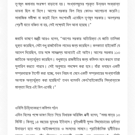
তৃণমূল জমানায় সংরক্ষণ বাড়ানো হয়। সংখ্যালঘুদের প্রকৃত উন্নয়ন সংক্রান্ত
ভাবনা ছিল না বিলে। আগের সরকার বিল নিয়ে কোনও আলোচনা করেনি।
সামাজিক সমীক্ষা না করেই বিলে সংশোধনী এনেছিল তৃণমূল সরকার। অনগ্রসর
শ্রেণী যাতে বঞ্চিত না হয়, সেই লক্ষ্যেই বিল আনা হয়েছে।”
জবাবি ভাষণে মন্ত্রী আরও বলেন, “আগের সরকার অতিরিক্ত যে জাতি তালিকা
ভুক্ত করেছিল, সেটা শুধু রাজনৈতিক লাভের জন্য করেছিল। কলকাতা হাইকোর্ট যে
আদেশ দিয়েছিল, তার সঙ্গে সামঞ্জস্য আনতেই এই আইন। আগের সরকার ১১৩
জাতিকে অন্তর্ভুক্ত করেছিল। শুধুমাত্র রাজনীতির জন্য কমিশন মনে করলে তারা
সুপারিশ করতে পারবে। সেই অনুসারে পদক্ষেপ করা হবে। যাঁরা বলছেন একটি
সম্প্রদায়কে টার্গেট করা হচ্ছে, যখন নিয়ম না মেনে একটি সম্প্রদায়ের সংখ্যাগরিষ্ঠ
অংশকে অন্তর্ভুক্ত করা হয়েছিল? তখন বলেননি কেন?হাইকোর্টের সিদ্ধান্তকে
মান্যতা দিয়ে এই বিল এনেছি।”
ওবিসি চিহ্নিতকরণে কমিশন গঠন
এদিন বিলের পক্ষে ভাষণ দিতে গিয়ে বিধায়ক অরিজিৎ বক্সী বলেন, “সময় মাত্র ১৩
মিনিট। কিন্তু ১৪ বছরের যুদ্ধের ইতিহাস। বুদ্ধিজীবী সুলভ মিথ্যাচারের দুর্দান্ত
উদাহরণ হতে পারে আইনজগতের ও সংসদের সামনে। প্রাতিষ্ঠানিক দুর্নীতিরও