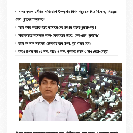
সাগর ব্লকে দুর্নীতির অভিযোগে উপপ্রধান বিপিন পড়ুয়াকে ঘিরে বিক্ষোভ, নিয়ন্ত্রণে
এলো পুলিশের হস্তক্ষেপে
আদি গঙ্গায় অজ্ঞাতপরিচয় ব্যক্তির দেহ উদ্ধার, বারুইপুরে চাঞ্চল্য।
মায়ানমারের সঙ্গে জমি অদল-বদল করবে ভারত! কেন এমন প্রস্তাব?
জারি হল লাল সতর্কতা, তোলপাড় হবে বাংলা, বৃষ্টি থামবে কবে?
কারও মাথার দাম ১৫ লক্ষ, কারও ৫ লক্ষ, পুলিশের জালে ৩ মাও নেতা-নেত্রী