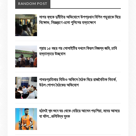
RANDOM POST
সাগর ব্লকে দুর্নীতির অভিযোগে উপপ্রধান বিপিন পড়ুয়াকে ঘিরে
বিক্ষোভ, নিয়ন্ত্রণে এলো পুলিশের হস্তক্ষেপে
প্রায় ১৫ বছর পর সোসাইটির দখলে ফিরল নিজস্ব জমি, চাবি
হস্তান্তরে উচ্ছ্বাস
পাথরপ্রতিমার বিডিও অফিসে বৈঠক ঘিরে রাজনৈতিক বিতর্ক,
উঠল গোপন বৈঠকের অভিযোগ
হঠাৎই শব্দ শুনে ঘর থেকে বেরিয়ে আসেন পড়শিরা, মদের আসরে
যা ঘটল...গুলিবিদ্ধ যুবক