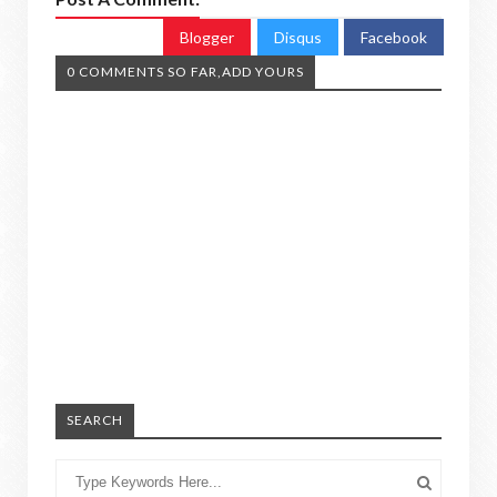
Blogger
Disqus
Facebook
0 COMMENTS SO FAR,ADD YOURS
SEARCH