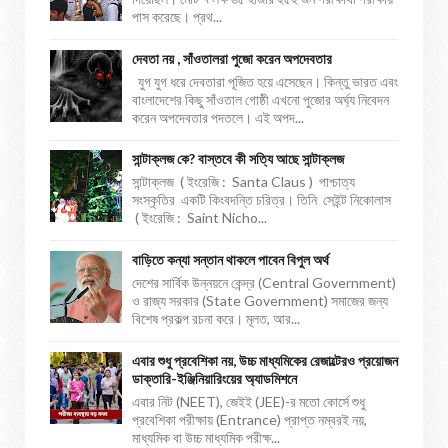
পাস করেছে। প্রথ...
দেবতা নয় , সাঁওতালরা পুজো করেন অপদেবতার
যুগ যুগ ধরে দেবতারা পূজিত হয়ে এসেছেন। কিন্তু ভারত এবং
বাংলাদেশের কিছু সাঁওতাল গোষ্ঠী এখনো পুজোর অর্ঘ্য নিবেদন
করেন অপদেবতার পদতলে। এই অপদ...
সান্টাক্লজ কে? বাস্তবে কী সত্যি আছে সান্টাক্লজ
সান্টাক্লজ ( ইংরেজি : Santa Claus ) পাশ্চাত্য
সংস্কৃতির একটি কিংবদন্তি চরিত্র। তিনি সেইন্ট নিকোলাস
( ইংরেজি : Saint Nicho...
বাড়িতে কন্যা সন্তান থাকলে পাবেন বিপুল অর্থ
দেশের সার্বিক উন্নয়নে কেন্দ্র (Central Government)
ও রাজ্য সরকার (State Government) সমাজের জন্য
বিশেষ প্রকল্প রচনা করে। মূলত, আর...
এবার শুধু প্রবেশিকা নয়, উচ্চ মাধ্যমিকের রেজাল্টেরও প্রয়োজন
ডাক্তারি-ইঞ্জিনিয়ারিংয়ের অ্যাডমিশনে
এবার নিট (NEET), জেইই (JEE)-র মতো কোর্সে শুধু
প্রবেশিকা পরীক্ষায় (Entrance) প্রাপ্ত নম্বরই নয়,
মাধ্যমিক বা উচ্চ মাধ্যমিক পরীক্ষ...