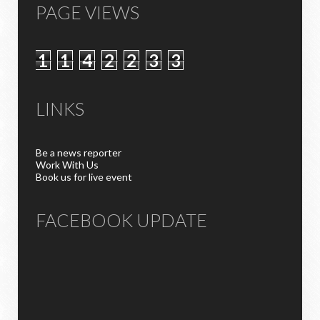
PAGE VIEWS
1
1
4
2
2
3
3
LINKS
Be a news reporter
Work With Us
Book us for live event
FACEBOOK UPDATE