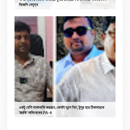
বিজেপি নেতৃত্ব
একটু বেশি লাফালাফি করছেন, কেসটা তুলে নিন’, টুলুর হয়ে ঠিকাদারকে
‘হুমকি’ অভিষেকের PA-র