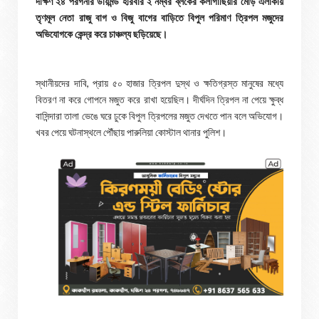
দক্ষিণ ২৪ পরগনার ডায়মন্ড হারবার ২ নম্বর ব্লকের কলাগাছিয়ার মোড় এলাকায়
তৃণমূল নেতা রাজু বাগ ও বিজু বাগের বাড়িতে বিপুল পরিমাণ ত্রিপল মজুদের
অভিযোগকে কেন্দ্র করে চাঞ্চল্য ছড়িয়েছে।
স্থানীয়দের দাবি, প্রায় ৫০ হাজার ত্রিপল দুস্থ ও ক্ষতিগ্রস্ত মানুষের মধ্যে
বিতরণ না করে গোপনে মজুত করে রাখা হয়েছিল। দীর্ঘদিন ত্রিপল না পেয়ে ক্ষুব্ধ
বাসিন্দারা তালা ভেঙে ঘরে ঢুকে বিপুল ত্রিপলের মজুত দেখতে পান বলে অভিযোগ।
খবর পেয়ে ঘটনাস্থলে পৌঁছায় পারুলিয়া কোস্টাল থানার পুলিশ।