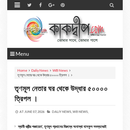


Menu
Home
Daliy News
WB News
তৃণমূল নেতার ঘর থেকে উদ্ধার ৫০০০০ ত্রিপল ।
তৃণমূল নেতার ঘর থেকে উদ্ধার ৫০০০০
ত্রিপল ।
AT
JUNE 07, 2026
DALIY NEWS,
WB NEWS,
স্বামী-স্ত্রীর পঞ্চায়েত’, তৃণমূল প্রধানের বিরুদ্ধে অনাস্থা ঘাসফুল সদস্যদেরই