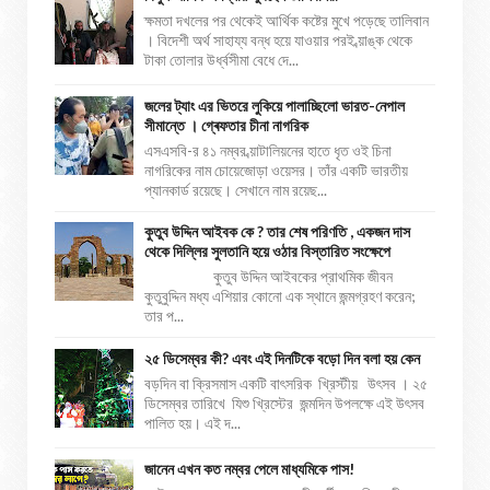
ক্ষমতা দখলের পর থেকেই আর্থিক কষ্টের মুখে পড়েছে তালিবান
। বিদেশী অর্থ সাহায্য বন্ধ হয়ে যাওয়ার পরই ব্য়াঙ্ক থেকে
টাকা তোলার উর্ধ্বসীমা বেধে দে...
জলের ট্যাং এর ভিতরে লুকিয়ে পালাচ্ছিলো ভারত-নেপাল
সীমান্তে । গ্ৰেফতার চীনা নাগরিক
এসএসবি-র ৪১ নম্বর ব্য়াটালিয়নের হাতে ধৃত ওই চিনা
নাগরিকের নাম চোয়েজোড়া ওয়েসর। তাঁর একটি ভারতীয়
প্যানকার্ড রয়েছে। সেখানে নাম রয়েছ...
কুতুব উদ্দিন আইবক কে ? তার শেষ পরিণতি , একজন দাস
থেকে দিল্লির সুলতানি হয়ে ওঠার বিস্তারিত সংক্ষেপে
কুতুব উদ্দিন আইবকের প্রাথমিক জীবন
কুতুবুদ্দিন মধ্য এশিয়ার কোনো এক স্থানে জন্মগ্রহণ করেন;
তার প...
২৫ ডিসেম্বর কী? এবং এই দিনটিকে বড়ো দিন বলা হয় কেন
বড়দিন বা ক্রিসমাস একটি বাৎসরিক খ্রিস্টীয় উৎসব । ২৫
ডিসেম্বর তারিখে যিশু খ্রিস্টের জন্মদিন উপলক্ষে এই উৎসব
পালিত হয়। এই দ...
জানেন এখন কত নম্বর পেলে মাধ্যমিকে পাস!