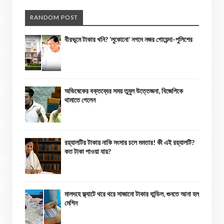
RANDOM POST
বীরভূমে টাকার খনি? ‘লুকোনো’ নগদে নজর গোয়েন্দা-পুলিশের
অভিষেকের বক্তব্যের সময় তুমুল উত্তেজনা, বিজেপিকে
থামাতে গেলেন
রয়্যালটির টাকায় নাকি সংসার চলে মমতার! কী এই রয়্যালটি?
কত টাকা পাওয়া যায়?
মালদহে ফ্ল্যাটে থরে থরে সাজানো টাকার বান্ডিল, গুনতে আনা হল
মেশিন