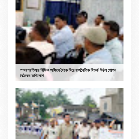
পাথরপ্রতিমার বিডিও অফিসে বৈঠক ঘিরে রাজনৈতিক বিতর্ক, উঠল গোপন
বৈঠকের অভিযোগ