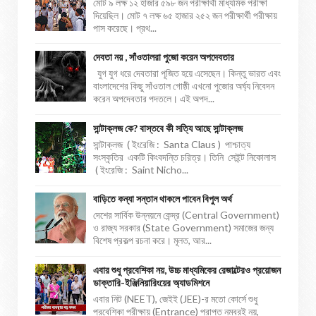
মোট ৯ লক্ষ ১২ হাজার ৫৯৮ জন পরীক্ষার্থী মাধ্যমিক পরীক্ষা
দিয়েছিল। মোট ৭ লক্ষ ৬৫ হাজার ২৫২ জন পরীক্ষার্থী পরীক্ষায়
পাস করেছে। প্রথ...
দেবতা নয় , সাঁওতালরা পুজো করেন অপদেবতার
যুগ যুগ ধরে দেবতারা পূজিত হয়ে এসেছেন। কিন্তু ভারত এবং
বাংলাদেশের কিছু সাঁওতাল গোষ্ঠী এখনো পুজোর অর্ঘ্য নিবেদন
করেন অপদেবতার পদতলে। এই অপদ...
সান্টাক্লজ কে? বাস্তবে কী সত্যি আছে সান্টাক্লজ
সান্টাক্লজ ( ইংরেজি : Santa Claus ) পাশ্চাত্য
সংস্কৃতির একটি কিংবদন্তি চরিত্র। তিনি সেইন্ট নিকোলাস
( ইংরেজি : Saint Nicho...
বাড়িতে কন্যা সন্তান থাকলে পাবেন বিপুল অর্থ
দেশের সার্বিক উন্নয়নে কেন্দ্র (Central Government)
ও রাজ্য সরকার (State Government) সমাজের জন্য
বিশেষ প্রকল্প রচনা করে। মূলত, আর...
এবার শুধু প্রবেশিকা নয়, উচ্চ মাধ্যমিকের রেজাল্টেরও প্রয়োজন
ডাক্তারি-ইঞ্জিনিয়ারিংয়ের অ্যাডমিশনে
এবার নিট (NEET), জেইই (JEE)-র মতো কোর্সে শুধু
প্রবেশিকা পরীক্ষায় (Entrance) প্রাপ্ত নম্বরই নয়,