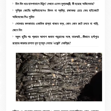
তিন দিন ধরে হাসপাতালে মিঠুন! দেখতে এলেন মুখ্যমন্ত্রী, কী হয়েছে অভিনেতার?
সুপ্রিম কোর্টের স্থগিতাদেশেও মিলল না স্বস্তি, রক্ষাকবচ চেয়ে ফের হাইকোর্টে
অভিষেকের পিএ সুমিত
সোমবার কলকাতার একাধিক রাস্তা থাকবে বন্ধ, কোন কোন রুটে চলবে না গাড়ি,
জেনে নিন
স্কুল ছুটির পর প্রথমে আলাপ জমাত পড়ুয়াদের সঙ্গে, তারপরই…কীভাবে দুর্গাপুরে
রক্তের কারবার চালাত ধৃত তৃণমূল নেতার ‘এজেন্ট’ দেবপ্রিয়?