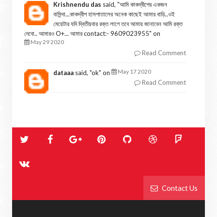
Krishnendu das
said, "
আমি কাকদ্বীপের একজন
বাসিন্দা...কাকদ্বীপ হাসপাতালের অনেক কাছেই আমার বাড়ি..ওই
মেয়েটার যদি দ্বিতীয়বার রক্ত লাগে তবে আমায় জানাবেন আমি রক্ত
দেবো.. আমারও O+... আমার contact:- 9609023955
" on
May 29 2020
Read Comment
May 17 2020
dataaa
said, "
ok
" on
Read Comment
Contact Us