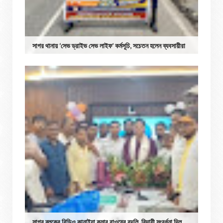
সাগর থানায় ‘সেভ ড্রাইভ সেভ লাইফ’ কর্মসূচি, সচেতন হলেন ব্যবসায়ীরা
সাগর ব্লকের বিডিও কানাইয়া কুমার রাওয়ের বদলি, বিদায়ী সংবর্ধনা দিল