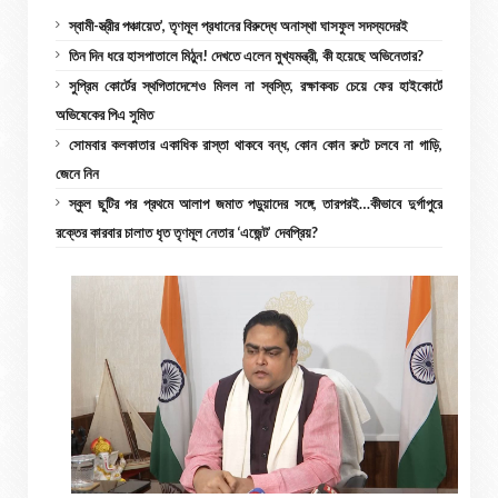
স্বামী-স্ত্রীর পঞ্চায়েত’, তৃণমূল প্রধানের বিরুদ্ধে অনাস্থা ঘাসফুল সদস্যদেরই
তিন দিন ধরে হাসপাতালে মিঠুন! দেখতে এলেন মুখ্যমন্ত্রী, কী হয়েছে অভিনেতার?
সুপ্রিম কোর্টের স্থগিতাদেশেও মিলল না স্বস্তি, রক্ষাকবচ চেয়ে ফের হাইকোর্টে
অভিষেকের পিএ সুমিত
সোমবার কলকাতার একাধিক রাস্তা থাকবে বন্ধ, কোন কোন রুটে চলবে না গাড়ি,
জেনে নিন
স্কুল ছুটির পর প্রথমে আলাপ জমাত পড়ুয়াদের সঙ্গে, তারপরই…কীভাবে দুর্গাপুরে
রক্তের কারবার চালাত ধৃত তৃণমূল নেতার ‘এজেন্ট’ দেবপ্রিয়?