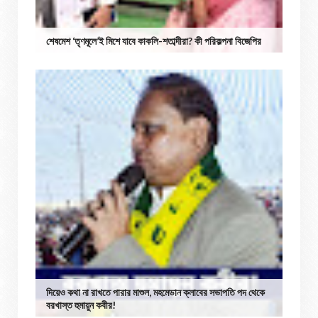
শেষমেশ ‘তৃণমূলে’ই মিশে যাবে কাকলি-শতাব্দীরা? কী পরিকল্পনা বিজেপির
দিয়েও কথা না রাখতে পারার মাশুল, মহমেডান ক্লাবের সভাপতি পদ থেকে
বরখাস্ত হুমায়ুন কবীর!