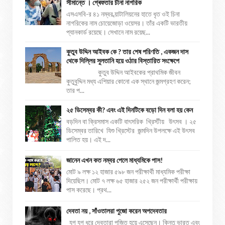
সীমান্তে । গ্ৰেফতার চীনা নাগরিক
এসএসবি-র ৪১ নম্বর ব্য়াটালিয়নের হাতে ধৃত ওই চিনা
নাগরিকের নাম চোয়েজোড়া ওয়েসর। তাঁর একটি ভারতীয়
প্যানকার্ড রয়েছে। সেখানে নাম রয়েছ...
কুতুব উদ্দিন আইবক কে ? তার শেষ পরিণতি , একজন দাস
থেকে দিল্লির সুলতানি হয়ে ওঠার বিস্তারিত সংক্ষেপে
কুতুব উদ্দিন আইবকের প্রাথমিক জীবন
কুতুবুদ্দিন মধ্য এশিয়ার কোনো এক স্থানে জন্মগ্রহণ করেন;
তার প...
২৫ ডিসেম্বর কী? এবং এই দিনটিকে বড়ো দিন বলা হয় কেন
বড়দিন বা ক্রিসমাস একটি বাৎসরিক খ্রিস্টীয় উৎসব । ২৫
ডিসেম্বর তারিখে যিশু খ্রিস্টের জন্মদিন উপলক্ষে এই উৎসব
পালিত হয়। এই দ...
জানেন এখন কত নম্বর পেলে মাধ্যমিকে পাস!
মোট ৯ লক্ষ ১২ হাজার ৫৯৮ জন পরীক্ষার্থী মাধ্যমিক পরীক্ষা
দিয়েছিল। মোট ৭ লক্ষ ৬৫ হাজার ২৫২ জন পরীক্ষার্থী পরীক্ষায়
পাস করেছে। প্রথ...
দেবতা নয় , সাঁওতালরা পুজো করেন অপদেবতার
যুগ যুগ ধরে দেবতারা পূজিত হয়ে এসেছেন। কিন্তু ভারত এবং