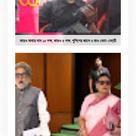
কারও মাথার দাম ১৫ লক্ষ, কারও ৫ লক্ষ, পুলিশের জালে ৩ মাও নেতা-নেত্রী