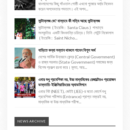
বাংলাদেশের কিছু সাঁওতাল গোষ্ঠী এখনো পুজোর অর্ঘ্য নিবেদন
করেন অপদেবতার পদতলে। এই অপদ...
সান্টাক্লজ কে? বাস্তবে কী সত্যি আছে সান্টাক্লজ
সান্টাক্লজ ( ইংরেজি : Santa Claus ) পাশ্চাত্য
সংস্কৃতির একটি কিংবদন্তি চরিত্র। তিনি সেইন্ট নিকোলাস
( ইংরেজি : Saint Nicho...
বাড়িতে কন্যা সন্তান থাকলে পাবেন বিপুল অর্থ
দেশের সার্বিক উন্নয়নে কেন্দ্র (Central Government)
ও রাজ্য সরকার (State Government) সমাজের জন্য
বিশেষ প্রকল্প রচনা করে। মূলত, আর...
এবার শুধু প্রবেশিকা নয়, উচ্চ মাধ্যমিকের রেজাল্টেরও প্রয়োজন
ডাক্তারি-ইঞ্জিনিয়ারিংয়ের অ্যাডমিশনে
এবার নিট (NEET), জেইই (JEE)-র মতো কোর্সে শুধু
প্রবেশিকা পরীক্ষায় (Entrance) প্রাপ্ত নম্বরই নয়,
মাধ্যমিক বা উচ্চ মাধ্যমিক পরীক্ষ...
NEWS ARCHIVE