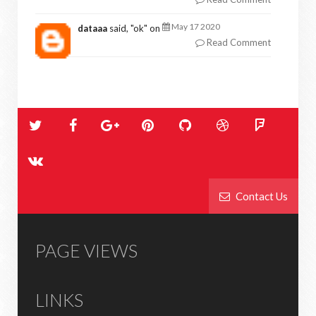
May 17 2020
dataaa
said, "
ok
" on
Read Comment
Contact Us
PAGE VIEWS
LINKS