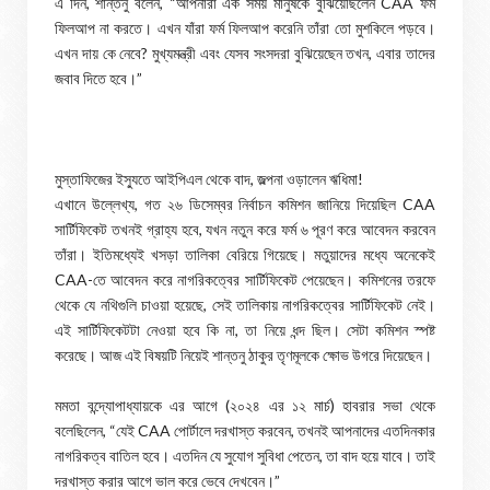
এ দিন, শান্তনু বলেন, “আপনারা এক সময় মানুষকে বুঝিয়েছিলেন CAA ফর্ম
ফিলআপ না করতে। এখন যাঁরা ফর্ম ফিলআপ করেনি তাঁরা তো মুশকিলে পড়বে।
এখন দায় কে নেবে? মুখ্যমন্ত্রী এবং যেসব সংসদরা বুঝিয়েছেন তখন, এবার তাদের
জবাব দিতে হবে।”
মুস্তাফিজের ইস্যুতে আইপিএল থেকে বাদ, জল্পনা ওড়ালেন ঋধিমা!
এখানে উল্লেখ্য, গত ২৬ ডিসেম্বর নির্বাচন কমিশন জানিয়ে দিয়েছিল CAA
সার্টিফিকেট তখনই গ্রাহ্য হবে, যখন নতুন করে ফর্ম ৬ পূরণ করে আবেদন করবেন
তাঁরা। ইতিমধ্যেই খসড়া তালিকা বেরিয়ে গিয়েছে। মতুয়াদের মধ্যে অনেকেই
CAA-তে আবেদন করে নাগরিকত্বের সার্টিফিকেট পেয়েছেন। কমিশনের তরফে
থেকে যে নথিগুলি চাওয়া হয়েছে, সেই তালিকায় নাগরিকত্বের সার্টিফিকেট নেই।
এই সার্টিফিকেটটা নেওয়া হবে কি না, তা নিয়ে ধন্দ ছিল। সেটা কমিশন স্পষ্ট
করেছে। আজ এই বিষয়টি নিয়েই শান্তনু ঠাকুর তৃণমূলকে ক্ষোভ উগরে দিয়েছেন।
মমতা বন্দ্যোপাধ্যায়কে এর আগে (২০২৪ এর ১২ মার্চ) হাবরার সভা থেকে
বলেছিলেন, “যেই CAA পোর্টালে দরখাস্ত করবেন, তখনই আপনাদের এতদিনকার
নাগরিকত্ব বাতিল হবে। এতদিন যে সুযোগ সুবিধা পেতেন, তা বাদ হয়ে যাবে। তাই
দরখাস্ত করার আগে ভাল করে ভেবে দেখবেন।”