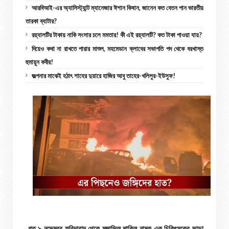
আরবিআই-এর অ্যাসিস্ট্যান্ট ম্যানেজার ঈশান কিষান, জানেন কত বেতন পান ভারতীয়
তারকা ব্যাটার?
রয়্যালটির টাকায় নাকি সংসার চলে মমতার! কী এই রয়্যালটি? কত টাকা পাওয়া যায়?
দিয়েও কথা না রাখতে পারার মাশুল, মহমেডান ক্লাবের সভাপতি পদ থেকে বরখাস্ত
হুমায়ুন কবীর!
জল্পনার মাঝেই হঠাৎ শাহের দুয়ারে হাজির আবু তাহের-খলিলুর-ইউসুফ!
গত ৯ নভেম্বর ফরিদাবাদ থেকে মুজাম্মিল শাকিল নামক এক চিকিৎসকের ভাড়া