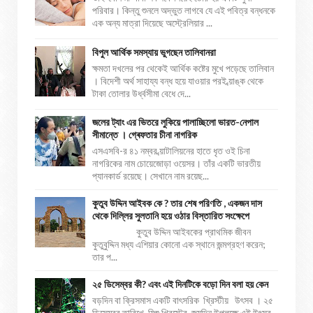
পরিবার। কিন্তু শুনলে অদ্ভুত লাগবে যে এই পবিত্র বন্ধনকে
এক অন্য মাত্রা দিয়েছে অস্ট্রেলিয়ার ...
বিপুল আর্থিক সমস্যায় ভুগছেন তালিবানরা
ক্ষমতা দখলের পর থেকেই আর্থিক কষ্টের মুখে পড়েছে তালিবান
। বিদেশী অর্থ সাহায্য বন্ধ হয়ে যাওয়ার পরই ব্য়াঙ্ক থেকে
টাকা তোলার উর্ধ্বসীমা বেধে দে...
জলের ট্যাং এর ভিতরে লুকিয়ে পালাচ্ছিলো ভারত-নেপাল
সীমান্তে । গ্ৰেফতার চীনা নাগরিক
এসএসবি-র ৪১ নম্বর ব্য়াটালিয়নের হাতে ধৃত ওই চিনা
নাগরিকের নাম চোয়েজোড়া ওয়েসর। তাঁর একটি ভারতীয়
প্যানকার্ড রয়েছে। সেখানে নাম রয়েছ...
কুতুব উদ্দিন আইবক কে ? তার শেষ পরিণতি , একজন দাস
থেকে দিল্লির সুলতানি হয়ে ওঠার বিস্তারিত সংক্ষেপে
কুতুব উদ্দিন আইবকের প্রাথমিক জীবন
কুতুবুদ্দিন মধ্য এশিয়ার কোনো এক স্থানে জন্মগ্রহণ করেন;
তার প...
২৫ ডিসেম্বর কী? এবং এই দিনটিকে বড়ো দিন বলা হয় কেন
বড়দিন বা ক্রিসমাস একটি বাৎসরিক খ্রিস্টীয় উৎসব । ২৫
ডিসেম্বর তারিখে যিশু খ্রিস্টের জন্মদিন উপলক্ষে এই উৎসব