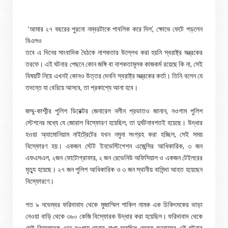
‘আমার ২৭ বছরের পুরনো নম্বরটাকে পাবলিক করে দিল’, ক্ষোভে ফেটে পড়লেন
বিএলও
তবে এ দিনের সাংবাদিক বৈঠকে নাশকতার উল্লেখ করা হয়নি স্বরাষ্ট্র মন্ত্রকের
তরফে। এই ঘটনার পেছনে কোন জঙ্গি বা নাশকতামূলক কাজকর্ম রয়েছে কি না, সেই
বিষয়টি নিয়ে এখনই কোনও উত্তর দেননি স্বরাষ্ট্র মন্ত্রকের কর্তা। তিনি বলেন যে
তদন্তে যা বেরিয়ে আসবে, তা প্রকাশ্যে আনা হবে।
জম্মু-কাশ্মীর পুলিশ ডিরেক্টর জেনারেল নলীন প্রভাতও জানান, নওগাম পুলিশ
স্টেশনের মধ্যে যে জোরাল বিস্ফোরণ হয়েছিল, তা দুর্ঘটনাবশতই হয়েছে। উদ্ধার
হওয়া অ্যামোনিয়াম নাইট্রেটের যখন নমুনা সংগ্রহ করা হচ্ছিল, সেই সময়
বিস্ফোরণ হয়। একজন স্টেট ইনভেস্টিগেশন এজেন্সির আধিকারিক, ৩ জন
এফএসএল, ২জন ফোটোগ্রাফার, ২ জন রেভেনিউ অফিসিয়াল ও একজন টেইলরের
মৃত্যু হয়েছে। ২৭ জন পুলিশ আধিকারিক ও ৩ জন স্থানীয় বাসিন্দা আহত হয়েছেন
বিস্ফোরণে।
গত ৯ নভেম্বর ফরিদাবাদ থেকে মুজাম্মিল শাকিল নামক এক চিকিৎসকের ভাড়া
নেওয়া বাড়ি থেকে ৩৬০ কেজি বিস্ফোরক উদ্ধার করা হয়েছিল। ফরিদাবাদ থেকে
সেই বিস্ফোরক এনে নওগাম থানায় রাখা হয়েছিল যেহেতু সন্ত্রাসের এই ঘটনার