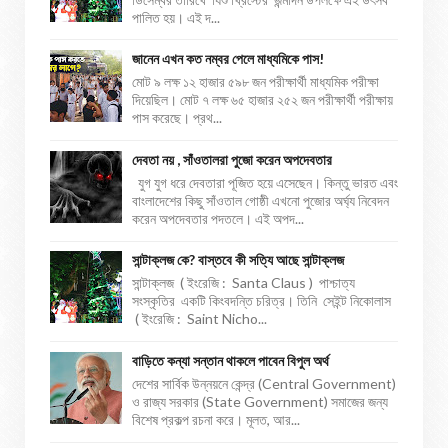
পালিত হয়। এই দ...
জানেন এখন কত নম্বর পেলে মাধ্যমিকে পাস!
মোট ৯ লক্ষ ১২ হাজার ৫৯৮ জন পরীক্ষার্থী মাধ্যমিক পরীক্ষা
দিয়েছিল। মোট ৭ লক্ষ ৬৫ হাজার ২৫২ জন পরীক্ষার্থী পরীক্ষায়
পাস করেছে। প্রথ...
দেবতা নয় , সাঁওতালরা পুজো করেন অপদেবতার
যুগ যুগ ধরে দেবতারা পূজিত হয়ে এসেছেন। কিন্তু ভারত এবং
বাংলাদেশের কিছু সাঁওতাল গোষ্ঠী এখনো পুজোর অর্ঘ্য নিবেদন
করেন অপদেবতার পদতলে। এই অপদ...
সান্টাক্লজ কে? বাস্তবে কী সত্যি আছে সান্টাক্লজ
সান্টাক্লজ ( ইংরেজি : Santa Claus ) পাশ্চাত্য
সংস্কৃতির একটি কিংবদন্তি চরিত্র। তিনি সেইন্ট নিকোলাস
( ইংরেজি : Saint Nicho...
বাড়িতে কন্যা সন্তান থাকলে পাবেন বিপুল অর্থ
দেশের সার্বিক উন্নয়নে কেন্দ্র (Central Government)
ও রাজ্য সরকার (State Government) সমাজের জন্য
বিশেষ প্রকল্প রচনা করে। মূলত, আর...