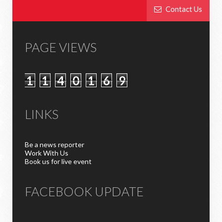
Contact Us
PAGE VIEWS
1
1
4
0
1
6
9
LINKS
Be a news reporter
Work With Us
Book us for live event
FACEBOOK UPDATE