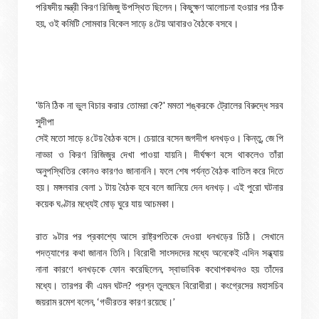
পরিষদীয় মন্ত্রী কিরণ রিজিজু উপস্থিত ছিলেন। কিছুক্ষণ আলোচনা হওয়ার পর ঠিক
হয়, ওই কমিটি সোমবার বিকেল সাড়ে ৪টেয় আবারও বৈঠকে বসবে।
'উনি ঠিক না ভুল বিচার করার তোমরা কে?' মমতা শঙ্করকে ট্রোলের বিরুদ্ধে সরব
সুদীপা
সেই মতো সাড়ে ৪টেয় বৈঠক বসে। চেয়ারে বসেন জগদীপ ধনখড়ও। কিন্তু, জে পি
নাড্ডা ও কিরণ রিজিজুর দেখা পাওয়া যায়নি। দীর্ঘক্ষণ বসে থাকলেও তাঁরা
অনুপস্থিতির কোনও কারণও জানাননি। ফলে শেষ পর্যন্ত বৈঠক বাতিল করে দিতে
হয়। মঙ্গলবার বেলা ১ টায় বৈঠক হবে বলে জানিয়ে দেন ধনখড়। এই পুরো ঘটনার
কয়েক ঘণ্টার মধ্যেই মোড় ঘুরে যায় আচমকা।
রাত ৯টার পর প্রকাশ্যে আসে রাষ্ট্রপতিকে দেওয়া ধনখড়ের চিঠি। সেখানে
পদত্যাগের কথা জানান তিনি। বিরোধী সাংসদদের মধ্যে অনেকেই এদিন সন্ধ্যায়
নানা কারণে ধনখড়কে ফোন করেছিলেন, স্বাভাবিক কথোপকথনও হয় তাঁদের
মধ্যে। তারপর কী এমন ঘটল? প্রশ্ন তুলছেন বিরোধীরা। কংগ্রেসের মহাসচিব
জয়রাম রমেশ বলেন, ‘গভীরতর কারণ রয়েছে।’