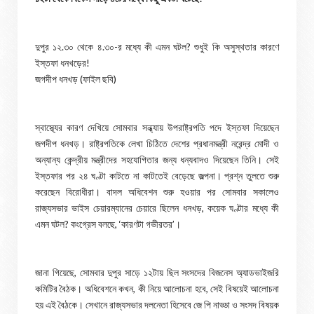
দুপুর ১২.৩০ থেকে ৪.৩০-র মধ্যে কী এমন ঘটল? শুধুই কি অসুস্থতার কারণে
ইস্তফা ধনখড়ের!
জগদীপ ধনখড় (ফাইল ছবি)
স্বাস্থ্যের কারণ দেখিয়ে সোমবার সন্ধ্যায় উপরাষ্ট্রপতি পদে ইস্তফা দিয়েছেন
জগদীপ ধনখড়। রাষ্ট্রপতিকে লেখা চিঠিতে দেশের প্রধানমন্ত্রী নরেন্দ্র মোদী ও
অন্যান্য কেন্দ্রীয় মন্ত্রীদের সহযোগিতার জন্য ধন্যবাদও দিয়েছেন তিনি। সেই
ইস্তফার পর ২৪ ঘণ্টা কাটতে না কাটতেই বেড়েছে জল্পনা। প্রশ্ন তুলতে শুরু
করেছেন বিরোধীরা। বাদল অধিবেশন শুরু হওয়ার পর সোমবার সকালেও
রাজ্যসভার ভাইস চেয়ারম্যানের চেয়ারে ছিলেন ধনখড়, কয়েক ঘণ্টার মধ্যে কী
এমন ঘটল? কংগ্রেস বলছে, ‘কারণটা গভীরতর’।
জানা গিয়েছে, সোমবার দুপুর সাড়ে ১২টায় ছিল সংসদের বিজনেস অ্যাডভাইজরি
কমিটির বৈঠক। অধিবেশনে কখন, কী নিয়ে আলোচনা হবে, সেই বিষয়েই আলোচনা
হয় এই বৈঠকে। সেখানে রাজ্যসভার দলনেতা হিসেবে জে পি নাড্ডা ও সংসদ বিষয়ক