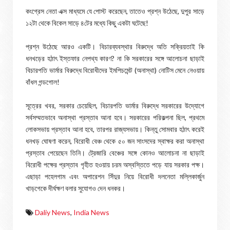
কংগ্রেস নেতা এক্স মাধ্যমে যে পোস্ট করেছেন, তাতেও প্রশ্ন উঠেছে, দুপুর সাড়ে
১২টা থেকে বিকেল সাড়ে ৪টের মধ্যে কিছু একটা ঘটেছে!
প্রশ্ন উঠেছে আরও একটি। বিচারব্যবস্থার বিরুদ্ধে অতি সক্রিয়তাই কি
ধনখড়ের হঠাৎ ইস্তফার নেপথ্য কারণ? না কি সরকারের সঙ্গে আলোচনা ছাড়াই
বিচারপতি ভার্মার বিরুদ্ধে বিরোধীদের ইমপিচমেন্ট (অনাস্থা) নোটিস মেনে নেওয়ায়
বাঁধল গন্ডগোল!
সূত্রের খবর, সরকার চেয়েছিল, বিচারপতি ভার্মার বিরুদ্ধে সরকারের উদ্যোগে
সর্বসম্মতভাবে অনাস্থা প্রস্তাব আনা হবে। সরকারের পরিকল্পনা ছিল, প্রথমে
লোকসভায় প্রস্তাব আনা হবে, তারপর রাজ্যসভায়। কিন্তু সোমবার হঠাৎ করেই
ধনখড় ঘোষণা করেন, বিরোধী বেঞ্চ থেকে ৫০ জন সাংসদের স্বাক্ষর করা অনাস্থা
প্রস্তাব পেয়েছেন তিনি। ট্রেজারি বেঞ্চের সঙ্গে কোনও আলোচনা না ছাড়াই
বিরোধী পক্ষের প্রস্তাব গৃহীত হওয়ায় চরম অস্বস্তিতে পড়ে যায় সরকার পক্ষ।
এছাড়া পহেলগাম এবং অপারেশন সিঁদুর নিয়ে বিরোধী দলনেতা মল্লিকার্জুন
খাড়গেকে দীর্ঘক্ষণ বলার সুযোগও দেন ধনকর।
Daliy News
,
India News