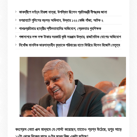
কাকদ্বীপে বর্ণাঢ্য তিরঙ্গা যাত্রা, উপস্থিত ছিলেন প্রতিমন্ত্রী দীপঙ্কর জানা
মগরাহাটে পুলিশের বড়সড় অভিযান, উদ্ধার ১২২ কেজি গাঁজা, আটক ২
পাথরপ্রতিমায় ছাত্রীর শ্লীলতাহানির অভিযোগ, গ্রেফতার গৃহশিক্ষক
গঙ্গাসাগরে লক্ষ লক্ষ টাকার সরকারি কৃষি সরঞ্জাম উদ্ধার, রাজনৈতিক যোগের অভিযোগ
নিখোঁজ মানসিক ভারসাম্যহীন বৃদ্ধাকে পরিবারের হাতে ফিরিয়ে দিলেন বিজেপি নেতৃত্ব
কংগ্রেস নেতা এক্স মাধ্যমে যে পোস্ট করেছেন, তাতেও প্রশ্ন উঠেছে, দুপুর সাড়ে
১২টা থেকে বিকেল সাড়ে ৪টের মধ্যে কিছু একটা ঘটেছে!