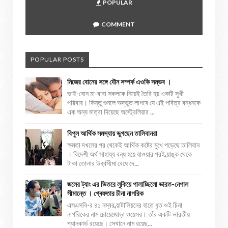
POPULAR
COMMENT
POPULAR POSTS
নিজের বোনের সঙ্গে যৌন সম্পর্ক এওকি সম্ভব ।
ভাই-বোন মা-বাবা সকলকে নিয়েই তৈরি হয় একটি সুখী
পরিবার। কিন্তু শুনলে অদ্ভুত লাগবে যে এই পবিত্র বন্ধনকে
এক অন্য মাত্রা দিয়েছে অস্ট্রেলিয়ার ...
বিপুল আর্থিক সমস্যায় ভুগছেন তালিবানরা
ক্ষমতা দখলের পর থেকেই আর্থিক কষ্টের মুখে পড়েছে তালিবান
। বিদেশী অর্থ সাহায্য বন্ধ হয়ে যাওয়ার পরই ব্য়াঙ্ক থেকে
টাকা তোলার উর্ধ্বসীমা বেধে দে...
জলের ট্যাং এর ভিতরে লুকিয়ে পালাচ্ছিলো ভারত-নেপাল
সীমান্তে । গ্ৰেফতার চীনা নাগরিক
এসএসবি-র ৪১ নম্বর ব্য়াটালিয়নের হাতে ধৃত ওই চিনা
নাগরিকের নাম চোয়েজোড়া ওয়েসর। তাঁর একটি ভারতীয়
প্যানকার্ড রয়েছে। সেখানে নাম রয়েছ...