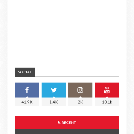
SOCIAL
41.9K
1.4K
2K
10.1k
RECENT