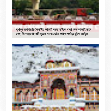
তৃণমূল জমানায় চিংড়িহাটায় আড়াই বছর আটকে থাকা কাজ আড়াই মাসে
শেষ, ডিসেম্বরেই কবি সুভাষ থেকে সেক্টর ফাইভ পর্যন্ত ছুটবে মেট্রো