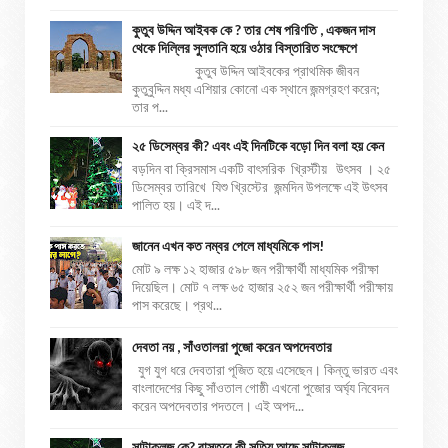
কুতুব উদ্দিন আইবক কে ? তার শেষ পরিণতি , একজন দাস
থেকে দিল্লির সুলতানি হয়ে ওঠার বিস্তারিত সংক্ষেপে
কুতুব উদ্দিন আইবকের প্রাথমিক জীবন
কুতুবুদ্দিন মধ্য এশিয়ার কোনো এক স্থানে জন্মগ্রহণ করেন;
তার প...
২৫ ডিসেম্বর কী? এবং এই দিনটিকে বড়ো দিন বলা হয় কেন
বড়দিন বা ক্রিসমাস একটি বাৎসরিক খ্রিস্টীয় উৎসব । ২৫
ডিসেম্বর তারিখে যিশু খ্রিস্টের জন্মদিন উপলক্ষে এই উৎসব
পালিত হয়। এই দ...
জানেন এখন কত নম্বর পেলে মাধ্যমিকে পাস!
মোট ৯ লক্ষ ১২ হাজার ৫৯৮ জন পরীক্ষার্থী মাধ্যমিক পরীক্ষা
দিয়েছিল। মোট ৭ লক্ষ ৬৫ হাজার ২৫২ জন পরীক্ষার্থী পরীক্ষায়
পাস করেছে। প্রথ...
দেবতা নয় , সাঁওতালরা পুজো করেন অপদেবতার
যুগ যুগ ধরে দেবতারা পূজিত হয়ে এসেছেন। কিন্তু ভারত এবং
বাংলাদেশের কিছু সাঁওতাল গোষ্ঠী এখনো পুজোর অর্ঘ্য নিবেদন
করেন অপদেবতার পদতলে। এই অপদ...
সান্টাক্লজ কে? বাস্তবে কী সত্যি আছে সান্টাক্লজ