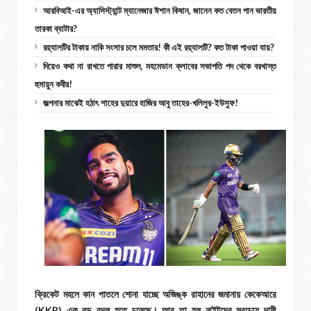
আরবিআই-এর অ্যাসিস্ট্যান্ট ম্যানেজার ঈশান কিষান, জানেন কত বেতন পান ভারতীয়
তারকা ব্যাটার?
রয়্যালটির টাকায় নাকি সংসার চলে মমতার! কী এই রয়্যালটি? কত টাকা পাওয়া যায়?
দিয়েও কথা না রাখতে পারার মাশুল, মহমেডান ক্লাবের সভাপতি পদ থেকে বরখাস্ত
হুমায়ুন কবীর!
জল্পনার মাঝেই হঠাৎ শাহের দুয়ারে হাজির আবু তাহের-খলিলুর-ইউসুফ!
ক্রিকেট মহলে কান পাতলে শোনা যাচ্ছে অজিঙ্ক রাহানের জমানায় কেকেআরে
(KKR) এক বড় বদল হতে চলেছে। আর তা হল নাইটদের সবচেয়ে দামী