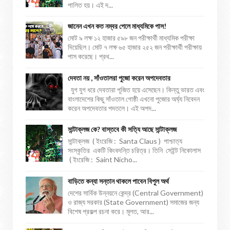
পালিত হয়। এই দ...
জানেন এখন কত নম্বর পেলে মাধ্যমিকে পাস!
মোট ৯ লক্ষ ১২ হাজার ৫৯৮ জন পরীক্ষার্থী মাধ্যমিক পরীক্ষা
দিয়েছিল। মোট ৭ লক্ষ ৬৫ হাজার ২৫২ জন পরীক্ষার্থী পরীক্ষায়
পাস করেছে। প্রথ...
দেবতা নয় , সাঁওতালরা পুজো করেন অপদেবতার
যুগ যুগ ধরে দেবতারা পূজিত হয়ে এসেছেন। কিন্তু ভারত এবং
বাংলাদেশের কিছু সাঁওতাল গোষ্ঠী এখনো পুজোর অর্ঘ্য নিবেদন
করেন অপদেবতার পদতলে। এই অপদ...
সান্টাক্লজ কে? বাস্তবে কী সত্যি আছে সান্টাক্লজ
সান্টাক্লজ ( ইংরেজি : Santa Claus ) পাশ্চাত্য
সংস্কৃতির একটি কিংবদন্তি চরিত্র। তিনি সেইন্ট নিকোলাস
( ইংরেজি : Saint Nicho...
বাড়িতে কন্যা সন্তান থাকলে পাবেন বিপুল অর্থ
দেশের সার্বিক উন্নয়নে কেন্দ্র (Central Government)
ও রাজ্য সরকার (State Government) সমাজের জন্য
বিশেষ প্রকল্প রচনা করে। মূলত, আর...