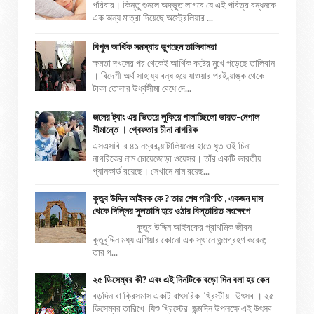
পরিবার। কিন্তু শুনলে অদ্ভুত লাগবে যে এই পবিত্র বন্ধনকে
এক অন্য মাত্রা দিয়েছে অস্ট্রেলিয়ার ...
বিপুল আর্থিক সমস্যায় ভুগছেন তালিবানরা
ক্ষমতা দখলের পর থেকেই আর্থিক কষ্টের মুখে পড়েছে তালিবান
। বিদেশী অর্থ সাহায্য বন্ধ হয়ে যাওয়ার পরই ব্য়াঙ্ক থেকে
টাকা তোলার উর্ধ্বসীমা বেধে দে...
জলের ট্যাং এর ভিতরে লুকিয়ে পালাচ্ছিলো ভারত-নেপাল
সীমান্তে । গ্ৰেফতার চীনা নাগরিক
এসএসবি-র ৪১ নম্বর ব্য়াটালিয়নের হাতে ধৃত ওই চিনা
নাগরিকের নাম চোয়েজোড়া ওয়েসর। তাঁর একটি ভারতীয়
প্যানকার্ড রয়েছে। সেখানে নাম রয়েছ...
কুতুব উদ্দিন আইবক কে ? তার শেষ পরিণতি , একজন দাস
থেকে দিল্লির সুলতানি হয়ে ওঠার বিস্তারিত সংক্ষেপে
কুতুব উদ্দিন আইবকের প্রাথমিক জীবন
কুতুবুদ্দিন মধ্য এশিয়ার কোনো এক স্থানে জন্মগ্রহণ করেন;
তার প...
২৫ ডিসেম্বর কী? এবং এই দিনটিকে বড়ো দিন বলা হয় কেন
বড়দিন বা ক্রিসমাস একটি বাৎসরিক খ্রিস্টীয় উৎসব । ২৫
ডিসেম্বর তারিখে যিশু খ্রিস্টের জন্মদিন উপলক্ষে এই উৎসব