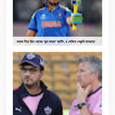
মন্থর পিচে রিচা ঘোষের ‘বন্দে ভারত’ ব্যাটিং, ৪ সেমিতে সেঞ্চুরি হাতছাড়া