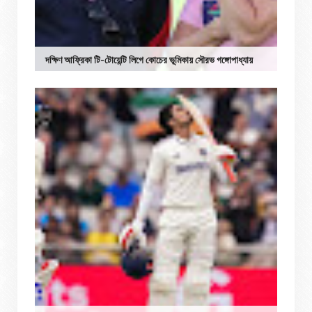
দক্ষিণ আফ্রিকা টি-টোয়েন্টি লিগে কোচের ভূমিকায় সৌরভ গঙ্গোপাধ্যায়