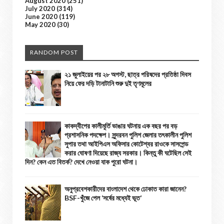
August 2020
(251)
July 2020
(314)
June 2020
(119)
May 2020
(30)
RANDOM POST
২১ জুলাইয়ের পর ২৮ অগস্ট, ছাত্র পরিষদের প্রতিষ্ঠা দিবস
নিয়ে ফের দড়ি টানাটানি শুরু দুই তৃণমূলের
কাকদ্বীপের কালীমূর্তি ভাঙার ঘটনায় এক বছর পর বড়
প্রশাসনিক পদক্ষেপ। সুন্দরবন পুলিশ জেলার তৎকালীন পুলিশ
সুপার তথা আইপিএস অফিসার কোটেশ্বর রাওকে সাসপেন্ড
করার ঘোষণা দিয়েছে রাজ্য সরকার। কিন্তু কী ঘটেছিল সেই
দিন? কেন এত বিতর্ক? দেখে নেওয়া যাক পুরো ঘটনা।
অনুপ্রবেশকারীদের বাংলাদেশ থেকে ঢোকাত কারা জানেন?
BSF-খুঁজে পেল ‘সর্ষের মধ্যেই ভূত’