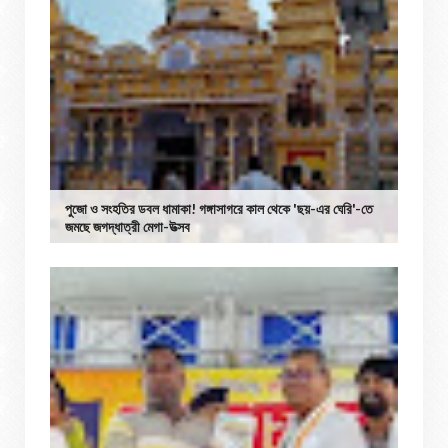
পুজো ও সংহতির ডবল ধামাকা! গঙ্গাসাগরে কাল থেকে 'ছয়-এর ঘেরি'-তে
জমছে জগদ্ধাত্রী মেগা-উত্সব