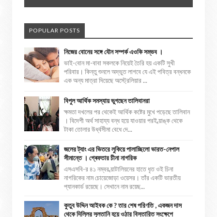
POPULAR POSTS
নিজের বোনের সঙ্গে যৌন সম্পর্ক এওকি সম্ভব ।
ভাই-বোন মা-বাবা সকলকে নিয়েই তৈরি হয় একটি সুখী
পরিবার। কিন্তু শুনলে অদ্ভুত লাগবে যে এই পবিত্র বন্ধনকে
এক অন্য মাত্রা দিয়েছে অস্ট্রেলিয়ার ...
বিপুল আর্থিক সমস্যায় ভুগছেন তালিবানরা
ক্ষমতা দখলের পর থেকেই আর্থিক কষ্টের মুখে পড়েছে তালিবান
। বিদেশী অর্থ সাহায্য বন্ধ হয়ে যাওয়ার পরই ব্য়াঙ্ক থেকে
টাকা তোলার উর্ধ্বসীমা বেধে দে...
জলের ট্যাং এর ভিতরে লুকিয়ে পালাচ্ছিলো ভারত-নেপাল
সীমান্তে । গ্ৰেফতার চীনা নাগরিক
এসএসবি-র ৪১ নম্বর ব্য়াটালিয়নের হাতে ধৃত ওই চিনা
নাগরিকের নাম চোয়েজোড়া ওয়েসর। তাঁর একটি ভারতীয়
প্যানকার্ড রয়েছে। সেখানে নাম রয়েছ...
কুতুব উদ্দিন আইবক কে ? তার শেষ পরিণতি , একজন দাস
থেকে দিল্লির সুলতানি হয়ে ওঠার বিস্তারিত সংক্ষেপে