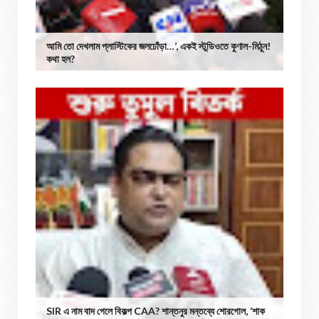
আমি তো দেখলাম প্লাস্টিকের জলঢোঁড়া…’, একই স্টুডিওতে কুণাল-মিঠুন!
কথা হল?
SIR এ নাম বাদ গেলে বিকল্প CAA? শান্তনুর মন্তব্যে শোরগোল, ‘শাক