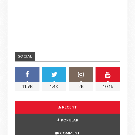
SOCIAL
41.9K
1.4K
2K
10.1k
RECENT
POPULAR
COMMENT