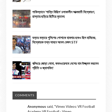
পাকিস্তানে ‘শান্তি মিছিল’ চলাকালীন আত্মঘাতী বিস্ফোরণ,
রাস্তায় ছড়িয়ে ছিটিয়ে মৃতদেহ
যন্তর মন্তরে পুলিশের পোশাকে হামলার ছকও ছিল হামিমের,
বিস্ফোরক তথ্য সামনে আনল বেঙ্গল STF
বক্সিংয়ে জোড়া সোনা, কমনওয়েলথে দেশের নাম উজ্জ্বল করলেন
প্রীতি ও জ্যাসমিন!
COMMENTS
Anonymous
said, "
Vimeo Videos: VR Football
Academy VR Football - Vimeo