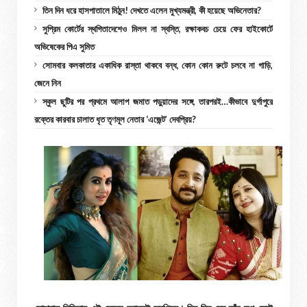
তিন দিন ধরে হাসপাতালে মিঠুন! দেখতে এলেন মুখ্যমন্ত্রী, কী হয়েছে অভিনেতার?
সুপ্রিম কোর্টের স্থগিতাদেশেও মিলল না স্বস্তি, রক্ষাকবচ চেয়ে ফের হাইকোর্টে
অভিষেকের পিএ সুমিত
সোমবার কলকাতার একাধিক রাস্তা থাকবে বন্ধ, কোন কোন রুটে চলবে না গাড়ি,
জেনে নিন
স্কুল ছুটির পর প্রথমে আলাপ জমাত পড়ুয়াদের সঙ্গে, তারপরই…কীভাবে দুর্গাপুরে
রক্তের কারবার চালাত ধৃত তৃণমূল নেতার ‘এজেন্ট’ দেবপ্রিয়?