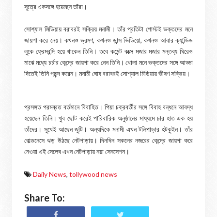
সূত্রে একসঙ্গে হয়েছেন তাঁরা।
সোশ্যাল মিডিয়ায় বরাবরই সক্রিয় মনামী। তাঁর প্রতিটা পোস্টই ভক্তদের মনে
জায়গা করে নেয়। কখনও ভ্রমণ, কখনও ডান্স ভিডিয়ো, কখনও আবার ক্যান্ডিড
লুকে ফ্রেমবন্দি হয়ে থাকেন তিনি। তবে কমেন্ট বক্সে মজার মজার মন্তব্য ঘিরেও
মাঝে মধ্যে চর্চার কেন্দ্রে জায়গা করে নেন তিনি। খোলা মনে ভক্তদের সঙ্গে আড্ডা
দিতেই তিনি পছন্দ করেন। মনামী ঘোষ বরাবরই সোশ্যাল মিডিয়ায় ভীষণ সক্রিয়।
প্রসঙ্গত পরমব্রত বর্তমানে বিবাহিত। পিয়া চক্রবর্তীর সঙ্গে বিবাহ বন্ধনে আবদ্ধ
হয়েছেন তিনি। খুব ছোট করেই পারিবারিক অনুষ্ঠানের মাধ্যমে চার হাত এক হয়
তাঁদের। সুখেই আছেন জুটি। অন্যদিকে মনামী এখন টলিপাড়ার হটকুইন। তাঁর
বোল্ডনেসে ঝড় উঠছে নেটপাড়ায়। দিনদিন সকলের নজরের কেন্দ্রে জায়গা করে
নেওয়া এই সেলেব এখন নেটপাড়ায় নয়া সেনসেশন।
Daily News
,
tollywood news
Share To: