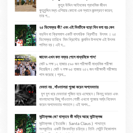
কুতুব উদ্দিন আইবকের প্রাথমিক জীবন
কুতুবুদ্দিন মধ্য এশিয়ার কোনো এক স্থানে জন্মগ্রহণ করেন;
তার প...
২৫ ডিসেম্বর কী? এবং এই দিনটিকে বড়ো দিন বলা হয় কেন
বড়দিন বা ক্রিসমাস একটি বাৎসরিক খ্রিস্টীয় উৎসব । ২৫
ডিসেম্বর তারিখে যিশু খ্রিস্টের জন্মদিন উপলক্ষে এই উৎসব
পালিত হয়। এই দ...
জানেন এখন কত নম্বর পেলে মাধ্যমিকে পাস!
মোট ৯ লক্ষ ১২ হাজার ৫৯৮ জন পরীক্ষার্থী মাধ্যমিক পরীক্ষা
দিয়েছিল। মোট ৭ লক্ষ ৬৫ হাজার ২৫২ জন পরীক্ষার্থী পরীক্ষায়
পাস করেছে। প্রথ...
দেবতা নয় , সাঁওতালরা পুজো করেন অপদেবতার
যুগ যুগ ধরে দেবতারা পূজিত হয়ে এসেছেন। কিন্তু ভারত এবং
বাংলাদেশের কিছু সাঁওতাল গোষ্ঠী এখনো পুজোর অর্ঘ্য নিবেদন
করেন অপদেবতার পদতলে। এই অপদ...
সান্টাক্লজ কে? বাস্তবে কী সত্যি আছে সান্টাক্লজ
সান্টাক্লজ ( ইংরেজি : Santa Claus ) পাশ্চাত্য
সংস্কৃতির একটি কিংবদন্তি চরিত্র। তিনি সেইন্ট নিকোলাস