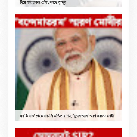
দিয়ে মাছ ঢাকার চেষ্টা’, বলছে তৃণমূল
মন কি বাত’ থেকে বাঙালি অস্মিতায় শান, ‘বন্দেমাতরম’ স্মরণ করলেন মোদী