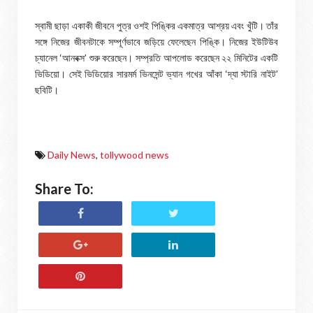
স্বামী ছাড়া একাকী জীবনে পুত্র ওশই পিঙ্কির একমাত্র আশ্রয় এবং খুঁটি। তাঁর
সঙ্গে নিজের জীবনটাকে সম্পূর্ণভাবে জড়িয়ে ফেলেছেন পিঙ্কি। নিজের ইউটিউব
চ্যানেল ‘আনবক্স’ শুরু করেছেন। সম্প্রতি আপলোড করেছেন ২২ মিনিটের একটি
ভিডিয়ো। সেই ভিডিয়োর সারমর্ম ভিনসেন্ট ভ্যান গখের আঁকা ‘দ্যা স্টারি নাইট’
ছবিটি।
Daily News
,
tollywood news
Share To: