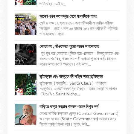
পালিত হয়। এই দ...
জানেন এখন কত নম্বর পেলে মাধ্যমিকে পাস!
মোট ৯ লক্ষ ১২ হাজার ৫৯৮ জন পরীক্ষার্থী মাধ্যমিক পরীক্ষা
দিয়েছিল। মোট ৭ লক্ষ ৬৫ হাজার ২৫২ জন পরীক্ষার্থী পরীক্ষায়
পাস করেছে। প্রথ...
দেবতা নয় , সাঁওতালরা পুজো করেন অপদেবতার
যুগ যুগ ধরে দেবতারা পূজিত হয়ে এসেছেন। কিন্তু ভারত এবং
বাংলাদেশের কিছু সাঁওতাল গোষ্ঠী এখনো পুজোর অর্ঘ্য নিবেদন
করেন অপদেবতার পদতলে। এই অপদ...
সান্টাক্লজ কে? বাস্তবে কী সত্যি আছে সান্টাক্লজ
সান্টাক্লজ ( ইংরেজি : Santa Claus ) পাশ্চাত্য
সংস্কৃতির একটি কিংবদন্তি চরিত্র। তিনি সেইন্ট নিকোলাস
( ইংরেজি : Saint Nicho...
বাড়িতে কন্যা সন্তান থাকলে পাবেন বিপুল অর্থ
দেশের সার্বিক উন্নয়নে কেন্দ্র (Central Government)
ও রাজ্য সরকার (State Government) সমাজের জন্য
বিশেষ প্রকল্প রচনা করে। মূলত, আর...