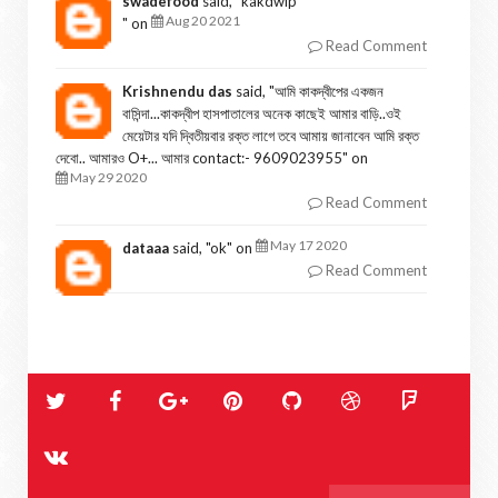
swadefood
said, "
kakdwip
Aug 20 2021
" on
Read Comment
Krishnendu das
said, "
আমি কাকদ্বীপের একজন
বাসিন্দা...কাকদ্বীপ হাসপাতালের অনেক কাছেই আমার বাড়ি..ওই
মেয়েটার যদি দ্বিতীয়বার রক্ত লাগে তবে আমায় জানাবেন আমি রক্ত
দেবো.. আমারও O+... আমার contact:- 9609023955
" on
May 29 2020
Read Comment
May 17 2020
dataaa
said, "
ok
" on
Read Comment