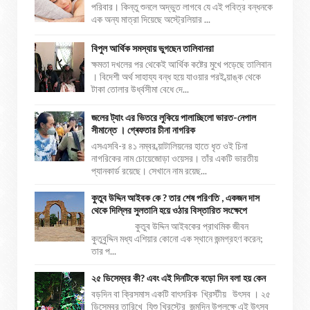
পরিবার। কিন্তু শুনলে অদ্ভুত লাগবে যে এই পবিত্র বন্ধনকে
এক অন্য মাত্রা দিয়েছে অস্ট্রেলিয়ার ...
বিপুল আর্থিক সমস্যায় ভুগছেন তালিবানরা
ক্ষমতা দখলের পর থেকেই আর্থিক কষ্টের মুখে পড়েছে তালিবান
। বিদেশী অর্থ সাহায্য বন্ধ হয়ে যাওয়ার পরই ব্য়াঙ্ক থেকে
টাকা তোলার উর্ধ্বসীমা বেধে দে...
জলের ট্যাং এর ভিতরে লুকিয়ে পালাচ্ছিলো ভারত-নেপাল
সীমান্তে । গ্ৰেফতার চীনা নাগরিক
এসএসবি-র ৪১ নম্বর ব্য়াটালিয়নের হাতে ধৃত ওই চিনা
নাগরিকের নাম চোয়েজোড়া ওয়েসর। তাঁর একটি ভারতীয়
প্যানকার্ড রয়েছে। সেখানে নাম রয়েছ...
কুতুব উদ্দিন আইবক কে ? তার শেষ পরিণতি , একজন দাস
থেকে দিল্লির সুলতানি হয়ে ওঠার বিস্তারিত সংক্ষেপে
কুতুব উদ্দিন আইবকের প্রাথমিক জীবন
কুতুবুদ্দিন মধ্য এশিয়ার কোনো এক স্থানে জন্মগ্রহণ করেন;
তার প...
২৫ ডিসেম্বর কী? এবং এই দিনটিকে বড়ো দিন বলা হয় কেন
বড়দিন বা ক্রিসমাস একটি বাৎসরিক খ্রিস্টীয় উৎসব । ২৫
ডিসেম্বর তারিখে যিশু খ্রিস্টের জন্মদিন উপলক্ষে এই উৎসব