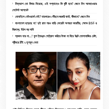
নিম্নচাপ তো বিদায় নিয়েছে, এই সপ্তাহেও কি বৃষ্টি হবে? জেনে নিন আবহাওয়ার
লেটেস্ট আপডেট
মোবাইলে নেটওয়ার্ক নেই? তারপরেও পৌঁছবে জরুরি বার্তা, কীভাবে? জেনে নিন
বাংলাদেশ ছাড়ছে না! দুই রাত পরও বাড়ি ফেরেনি অপহৃত ভারতীয়, ক্ষোভ BSF-র
বিরুদ্ধে, উঠল বড় দাবি
স্বভাব যায় না…! ফুল ট্যাঙ্ক পেট্রোল ভরিয়ে টাকা না দিয়ে উল্টে তোলাবাজির চেষ্টা,
শ্রীঘরে ঠাঁই ২ তৃণমূল নেতা