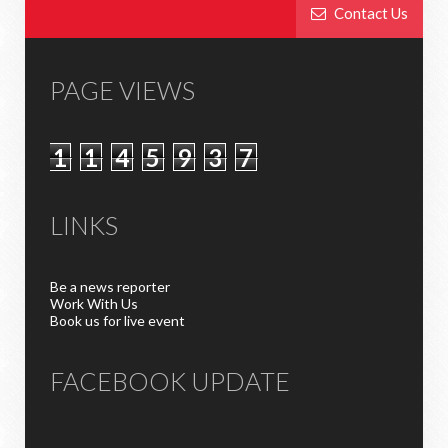
Contact Us
PAGE VIEWS
1
1
4
5
9
3
7
LINKS
Be a news reporter
Work With Us
Book us for live event
FACEBOOK UPDATE