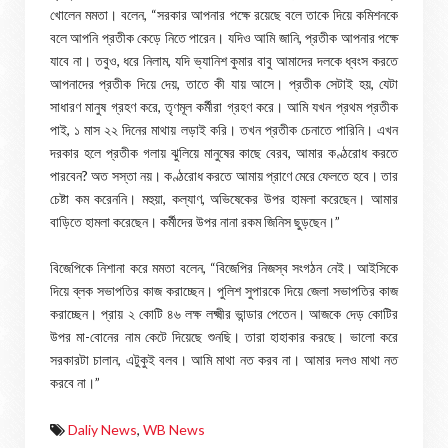
খোলেন মমতা। বলেন, “সরকার আপনার পক্ষে রয়েছে বলে তাকে দিয়ে কমিশনকে
বলে আপনি প্রতীক কেড়ে নিতে পারেন। যদিও আমি জানি, প্রতীক আপনার পক্ষে
যাবে না। তবুও, ধরে নিলাম, যদি ভ্যানিশ কুমার বাবু আমাদের দলকে ধ্বংস করতে
আপনাদের প্রতীক দিয়ে দেয়, তাতে কী যায় আসে। প্রতীক সেটাই হয়, যেটা
সাধারণ মানুষ গ্রহণ করে, তৃণমূল কর্মীরা গ্রহণ করে। আমি যখন প্রথম প্রতীক
পাই, ১ মাস ২২ দিনের মাথায় লড়াই করি। তখন প্রতীক চেনাতে পারিনি। এখন
দরকার হলে প্রতীক গলায় ঝুলিয়ে মানুষের কাছে বেরব, আমার কণ্ঠরোধ করতে
পারবেন? অত সস্তা নয়। কণ্ঠরোধ করতে আমায় প্রাণে মেরে ফেলতে হবে। তার
চেষ্টা কম করেননি। মহুয়া, কল্যাণ, অভিষেকের উপর হামলা করেছেন। আমার
বাড়িতে হামলা করেছেন। কর্মীদের উপর নানা রকম জিনিস ছুড়ছেন।”
বিজেপিকে নিশানা করে মমতা বলেন, “বিজেপির নিজস্ব সংগঠন নেই। আইসিকে
দিয়ে ব্লক সভাপতির কাজ করাচ্ছেন। পুলিশ সুপারকে দিয়ে জেলা সভাপতির কাজ
করাচ্ছেন। প্রায় ২ কোটি ৪৬ লক্ষ লক্ষ্মীর ভান্ডার পেতেন। আজকে দেড় কোটির
উপর মা-বোনের নাম কেটে দিয়েছে শুনছি। তারা হাহাকার করছে। ভালো করে
সরকারটা চালান, এটুকুই বলব। আমি মাথা নত করব না। আমার দলও মাথা নত
করবে না।”
Daliy News
,
WB News