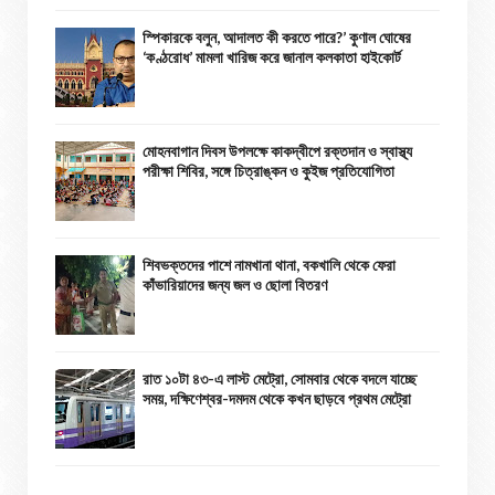
স্পিকারকে বলুন, আদালত কী করতে পারে?’ কুণাল ঘোষের
‘কণ্ঠরোধ’ মামলা খারিজ করে জানাল কলকাতা হাইকোর্ট
মোহনবাগান দিবস উপলক্ষে কাকদ্বীপে রক্তদান ও স্বাস্থ্য
পরীক্ষা শিবির, সঙ্গে চিত্রাঙ্কন ও কুইজ প্রতিযোগিতা
শিবভক্তদের পাশে নামখানা থানা, বকখালি থেকে ফেরা
কাঁভারিয়াদের জন্য জল ও ছোলা বিতরণ
রাত ১০টা ৪৩-এ লাস্ট মেট্রো, সোমবার থেকে বদলে যাচ্ছে
সময়, দক্ষিণেশ্বর-দমদম থেকে কখন ছাড়বে প্রথম মেট্রো