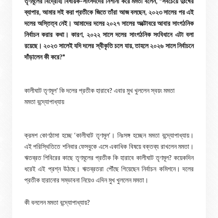
তৃণমূলের বিদ্রোহী বিধায়ক-সাংসদদের নিশানা করে মমতা বলেন, "সবচেয়ে দুঃখের
ব্যাপার, আমার সই করা প্রতীকে জিতে তাঁরা আজ বলছেন, ২০২৩ সালের পর এই
দলের অস্তিত্ব নেই। আমাদের দলের ২০২৭ সালের অক্টোবরে আবার সাংগঠনিক
নির্বাচন করার কথা। কারণ, ২০২২ সালে দলের সাংগঠনিক সংবিধানে এটা বলা
রয়েছে। ২০২৩ সালেই যদি দলের স্বীকৃতি চলে যায়, তাহলে ২০২৬ সালে নির্বাচনে
দাঁড়ালেন কী করে?"
কালীঘাট তৃণমূল' কি দলের প্রতীক হারাবে? এবার মুখ খুললেন স্বয়ং মমতা
মমতা বন্দ্যোপাধ্যায়
ক্রমশ কোণঠাসা হচ্ছে ‘কালীঘাট তৃণমূল’। নিঃসঙ্গ হচ্ছেন মমতা বন্দ্যোপাধ্যায়।
এই পরিস্থিতিতে শনিবার ফেসবুকে এসে একাধিক বিষয়ে বক্তব্য রাখলেন মমতা।
ঋতব্রত শিবিরের কাছে তৃণমূলের প্রতীক কি হারাবে কালীঘাট তৃণমূল? কয়েকদিন
ধরেই এই প্রশ্ন উঠছে। ঋতব্রতরা পৌঁছে গিয়েছেন নির্বাচন কমিশনে। দলের
প্রতীক হারানোর সম্ভাবনা নিয়েও এদিন মুখ খুললেন মমতা।
কী বললেন মমতা বন্দ্যোপাধ্যায়?