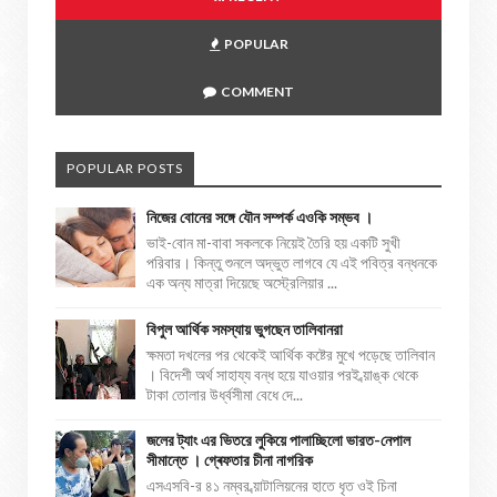
POPULAR
COMMENT
POPULAR POSTS
নিজের বোনের সঙ্গে যৌন সম্পর্ক এওকি সম্ভব ।
ভাই-বোন মা-বাবা সকলকে নিয়েই তৈরি হয় একটি সুখী
পরিবার। কিন্তু শুনলে অদ্ভুত লাগবে যে এই পবিত্র বন্ধনকে
এক অন্য মাত্রা দিয়েছে অস্ট্রেলিয়ার ...
বিপুল আর্থিক সমস্যায় ভুগছেন তালিবানরা
ক্ষমতা দখলের পর থেকেই আর্থিক কষ্টের মুখে পড়েছে তালিবান
। বিদেশী অর্থ সাহায্য বন্ধ হয়ে যাওয়ার পরই ব্য়াঙ্ক থেকে
টাকা তোলার উর্ধ্বসীমা বেধে দে...
জলের ট্যাং এর ভিতরে লুকিয়ে পালাচ্ছিলো ভারত-নেপাল
সীমান্তে । গ্ৰেফতার চীনা নাগরিক
এসএসবি-র ৪১ নম্বর ব্য়াটালিয়নের হাতে ধৃত ওই চিনা