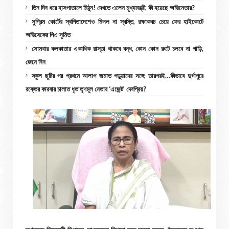
তিন দিন ধরে হাসপাতালে মিঠুন! দেখতে এলেন মুখ্যমন্ত্রী, কী হয়েছে অভিনেতার?
সুপ্রিম কোর্টের স্থগিতাদেশেও মিলল না স্বস্তি, রক্ষাকবচ চেয়ে ফের হাইকোর্টে
অভিষেকের পিএ সুমিত
সোমবার কলকাতার একাধিক রাস্তা থাকবে বন্ধ, কোন কোন রুটে চলবে না গাড়ি,
জেনে নিন
স্কুল ছুটির পর প্রথমে আলাপ জমাত পড়ুয়াদের সঙ্গে, তারপরই…কীভাবে দুর্গাপুরে
রক্তের কারবার চালাত ধৃত তৃণমূল নেতার ‘এজেন্ট’ দেবপ্রিয়?