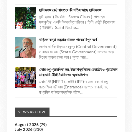
সান্টাক্লজ কে? বাস্তবে কী সত্যি আছে সান্টাক্লজ
সান্টাক্লজ ( ইংরেজি : Santa Claus ) পাশ্চাত্য
সংস্কৃতির একটি কিংবদন্তি চরিত্র। তিনি সেইন্ট নিকোলাস
( ইংরেজি : Saint Nicho...
বাড়িতে কন্যা সন্তান থাকলে পাবেন বিপুল অর্থ
দেশের সার্বিক উন্নয়নে কেন্দ্র (Central Government)
ও রাজ্য সরকার (State Government) সমাজের জন্য
বিশেষ প্রকল্প রচনা করে। মূলত, আর...
এবার শুধু প্রবেশিকা নয়, উচ্চ মাধ্যমিকের রেজাল্টেরও প্রয়োজন
ডাক্তারি-ইঞ্জিনিয়ারিংয়ের অ্যাডমিশনে
এবার নিট (NEET), জেইই (JEE)-র মতো কোর্সে শুধু
প্রবেশিকা পরীক্ষায় (Entrance) প্রাপ্ত নম্বরই নয়,
মাধ্যমিক বা উচ্চ মাধ্যমিক পরীক্ষ...
NEWS ARCHIVE
August 2026
(79)
July 2026
(310)