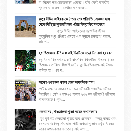
নাগরিকের নাম চোয়েজোড়া ওয়েসর। তাঁর একটি ভারতীয়
প্যানকার্ড রয়েছে। সেখানে নাম রয়েছ...
কুতুব উদ্দিন আইবক কে ? তার শেষ পরিণতি , একজন দাস
থেকে দিল্লির সুলতানি হয়ে ওঠার বিস্তারিত সংক্ষেপে
কুতুব উদ্দিন আইবকের প্রাথমিক জীবন
কুতুবুদ্দিন মধ্য এশিয়ার কোনো এক স্থানে জন্মগ্রহণ করেন;
তার প...
২৫ ডিসেম্বর কী? এবং এই দিনটিকে বড়ো দিন বলা হয় কেন
বড়দিন বা ক্রিসমাস একটি বাৎসরিক খ্রিস্টীয় উৎসব । ২৫
ডিসেম্বর তারিখে যিশু খ্রিস্টের জন্মদিন উপলক্ষে এই উৎসব
পালিত হয়। এই দ...
জানেন এখন কত নম্বর পেলে মাধ্যমিকে পাস!
মোট ৯ লক্ষ ১২ হাজার ৫৯৮ জন পরীক্ষার্থী মাধ্যমিক পরীক্ষা
দিয়েছিল। মোট ৭ লক্ষ ৬৫ হাজার ২৫২ জন পরীক্ষার্থী পরীক্ষায়
পাস করেছে। প্রথ...
দেবতা নয় , সাঁওতালরা পুজো করেন অপদেবতার
যুগ যুগ ধরে দেবতারা পূজিত হয়ে এসেছেন। কিন্তু ভারত এবং
বাংলাদেশের কিছু সাঁওতাল গোষ্ঠী এখনো পুজোর অর্ঘ্য নিবেদন
করেন অপদেবতার পদতলে। এই অপদ...