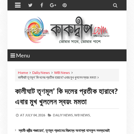


Menu
Home
Daliy News
WB News
কালীঘাট তৃণমূল’ কি দলের প্রতীক হারাবে? এবার মুখ খুললেন স্বয়ং মমতা
কালীঘাট তৃণমূল’ কি দলের প্রতীক হারাবে?
এবার মুখ খুললেন স্বয়ং মমতা
AT
JULY 04, 2026
DALIY NEWS,
WB NEWS,
স্বামী-স্ত্রীর পঞ্চায়েত’, তৃণমূল প্রধানের বিরুদ্ধে অনাস্থা ঘাসফুল সদস্যদেরই