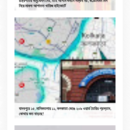
রাষ্ট্রপতির অনুমোদন নেই, তাই আগাম শুনানি সম্ভব নয়’, গুণ্ডাদমন বিল
নিয়ে মামলা আপাতত খারিজ হাইকোর্টে
যাদবপুরে ১৫, মানিকতলায় ১১, কলকাতা ভেঙে ২০৯ ওয়ার্ড তৈরির প্রস্তাব,
কোথায় কত বাড়ছে!