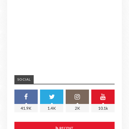
SOCIAL
41.9K
1.4K
2K
10.1k
RECENT