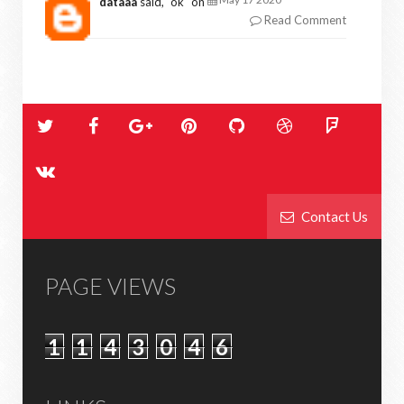
dataaa
said, "
ok
" on
Read Comment
Contact Us
PAGE VIEWS
1
1
4
3
0
4
6