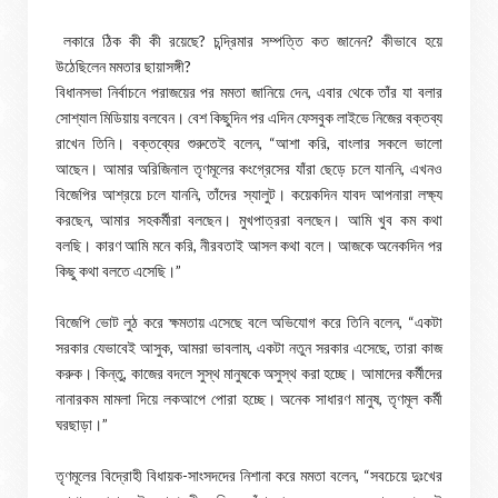
লকারে ঠিক কী কী রয়েছে? চন্দ্রিমার সম্পত্তি কত জানেন? কীভাবে হয়ে
উঠেছিলেন মমতার ছায়াসঙ্গী?
বিধানসভা নির্বাচনে পরাজয়ের পর মমতা জানিয়ে দেন, এবার থেকে তাঁর যা বলার
সোশ্যাল মিডিয়ায় বলবেন। বেশ কিছুদিন পর এদিন ফেসবুক লাইভে নিজের বক্তব্য
রাখেন তিনি। বক্তব্যের শুরুতেই বলেন, “আশা করি, বাংলার সকলে ভালো
আছেন। আমার অরিজিনাল তৃণমূলের কংগ্রেসের যাঁরা ছেড়ে চলে যাননি, এখনও
বিজেপির আশ্রয়ে চলে যাননি, তাঁদের স্যালুট। কয়েকদিন যাবদ আপনারা লক্ষ্য
করছেন, আমার সহকর্মীরা বলছেন। মুখপাত্ররা বলছেন। আমি খুব কম কথা
বলছি। কারণ আমি মনে করি, নীরবতাই আসল কথা বলে। আজকে অনেকদিন পর
কিছু কথা বলতে এসেছি।”
বিজেপি ভোট লুঠ করে ক্ষমতায় এসেছে বলে অভিযোগ করে তিনি বলেন, “একটা
সরকার যেভাবেই আসুক, আমরা ভাবলাম, একটা নতুন সরকার এসেছে, তারা কাজ
করুক। কিন্তু, কাজের বদলে সুস্থ মানুষকে অসুস্থ করা হচ্ছে। আমাদের কর্মীদের
নানারকম মামলা দিয়ে লকআপে পোরা হচ্ছে। অনেক সাধারণ মানুষ, তৃণমূল কর্মী
ঘরছাড়া।”
তৃণমূলের বিদ্রোহী বিধায়ক-সাংসদদের নিশানা করে মমতা বলেন, “সবচেয়ে দুঃখের