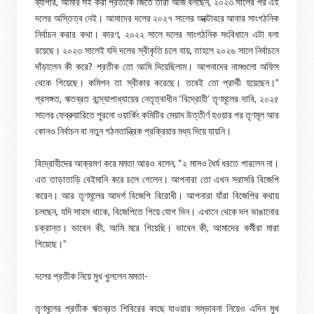
ব্যাপার, আমার সই করা প্রতীকে জিতে তাঁরা আজ বলছেন, ২০২৩ সালের পর এই
দলের অস্তিত্ব নেই। আমাদের দলের ২০২৭ সালের অক্টোবরে আবার সাংগঠনিক
নির্বাচন করার কথা। কারণ, ২০২২ সালে দলের সাংগঠনিক সংবিধানে এটা বলা
রয়েছে। ২০২৩ সালেই যদি দলের স্বীকৃতি চলে যায়, তাহলে ২০২৬ সালে নির্বাচনে
দাঁড়ালেন কী করে? প্রতীক তো আমি দিয়েছিলাম। আপনাদের নামগুলো অফিস
থেকে গিয়েছে। কমিশন তা স্বীকার করেছে। তবেই তো প্রার্থী হয়েছেন।”
প্রসঙ্গত, ঋতব্রত বন্দ্যোপাধ্যায়ের নেতৃত্বাধীন ‘বিদ্রোহী’ তৃণমূলের দাবি, ২০২৫
সালের ফেব্রুয়ারিতে পুরনো ওয়ার্কিং কমিটির মেয়াদ উত্তীর্ণ হওয়ার পর তৃণমূল আর
কোনও নির্বাচন বা নতুন গঠনতান্ত্রিক প্রক্রিয়ার মধ্য দিয়ে যায়নি।
বিদ্রোহীদের আক্রমণ করে মমতা আরও বলেন, “২ মাসও ধৈর্য ধরতে পারলেন না।
এত তাড়াতাড়ি বেইমানি করে চলে গেলেন। আপনারা তো এখন সরাসরি বিজেপি
করেন। আর তৃণমূলের আদর্শ বিজেপি বিরোধী। আপনারা যাঁরা বিজেপির কথায়
চলছেন, যদি সাহস থাকে, বিজেপিতে গিয়ে যোগ দিন। এখানে থেকে দল ভাঙানোর
চক্রান্ত। ভাবেন কী, আমি মরে গিয়েছি। ভাবেন কী, আমাদের কর্মীরা মারা
গিয়েছে।”
দলের প্রতীক নিয়ে মুখ খুললেন মমতা-
তৃণমূলের প্রতীক ঋতব্রত শিবিরের কাছে যাওয়ার সম্ভাবনা নিয়েও এদিন মুখ