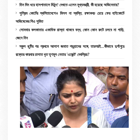
তিন দিন ধরে হাসপাতালে মিঠুন! দেখতে এলেন মুখ্যমন্ত্রী, কী হয়েছে অভিনেতার?
সুপ্রিম কোর্টের স্থগিতাদেশেও মিলল না স্বস্তি, রক্ষাকবচ চেয়ে ফের হাইকোর্টে
অভিষেকের পিএ সুমিত
সোমবার কলকাতার একাধিক রাস্তা থাকবে বন্ধ, কোন কোন রুটে চলবে না গাড়ি,
জেনে নিন
স্কুল ছুটির পর প্রথমে আলাপ জমাত পড়ুয়াদের সঙ্গে, তারপরই…কীভাবে দুর্গাপুরে
রক্তের কারবার চালাত ধৃত তৃণমূল নেতার ‘এজেন্ট’ দেবপ্রিয়?