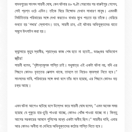
যাদবপুরের সাংসদ সায়নী ঘোষ, কেন ঘটনার ৪৮ ঘণ্টা পেরনোর পর বারুইপুর গেলেন,
সেই প্রশ্ন ওঠে এদিন। তাঁকে ঘিরে বিক্ষোভ দেখান সাধারণ মানুষ। এমনকী
নির্যাতিতার পরিবারের সঙ্গে দেখা করতেও বাধার মুখে পড়তে হয় তাঁকে। বেরিয়ে
শুনতে হয় ‘গদ্দার’ স্লোগান। তবে, সায়নী চান, এই ঘটনায় অভিযুক্তদের যাতে
সমূলে উৎপাটন করা হয়।
ক্যান্সারে মৃত্যু স্বামীর, শ্রাদ্ধের কাজ শেষ হতে না হতেই... ভয়ঙ্কর অভিযোগ
স্ত্রীর!
সায়নী বলেন, “দৃষ্টান্তমূলক শাস্তি চাই। শুধুমাত্র এই একটা ঘটনা নয়, যদি এর
পিছনে কোনও বৃহত্তর নেক্সাস থাকে, তাহলে তা নিয়েও ব্যবস্থা নিতে হবে।”
সাংসদের দাবি, পরিবারের সঙ্গে কথা বলে তাঁর মনে হয়েছে, এর পিছনে কোনও বড়
চক্র আছে।
এমন ঘটনা আগেও ঘটেছে বলে উল্লেখ করে সায়নী ঘোষ বলেন, “এমন অনেক সময়
হয়েছে যে পুকুরে হার-চুড়ি পাওয়া যাচ্ছে, কোনও খোঁজ পাওয়া যাচ্ছে না। কিন্তু
আগের সরকারের আমলে পুলিশের মধ্যে একটা অনীহ ছিল।” সায়নীর দাবি, এবার
আর কোনও অনীহা না দেখিয়ে অভিযুক্তদের কঠোর শাস্তি দিতে হবে।