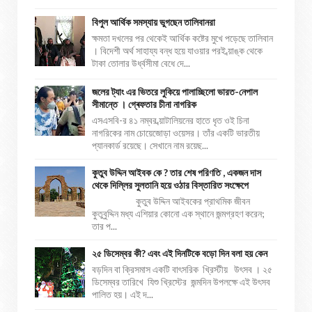
বিপুল আর্থিক সমস্যায় ভুগছেন তালিবানরা
ক্ষমতা দখলের পর থেকেই আর্থিক কষ্টের মুখে পড়েছে তালিবান
। বিদেশী অর্থ সাহায্য বন্ধ হয়ে যাওয়ার পরই ব্য়াঙ্ক থেকে
টাকা তোলার উর্ধ্বসীমা বেধে দে...
জলের ট্যাং এর ভিতরে লুকিয়ে পালাচ্ছিলো ভারত-নেপাল
সীমান্তে । গ্ৰেফতার চীনা নাগরিক
এসএসবি-র ৪১ নম্বর ব্য়াটালিয়নের হাতে ধৃত ওই চিনা
নাগরিকের নাম চোয়েজোড়া ওয়েসর। তাঁর একটি ভারতীয়
প্যানকার্ড রয়েছে। সেখানে নাম রয়েছ...
কুতুব উদ্দিন আইবক কে ? তার শেষ পরিণতি , একজন দাস
থেকে দিল্লির সুলতানি হয়ে ওঠার বিস্তারিত সংক্ষেপে
কুতুব উদ্দিন আইবকের প্রাথমিক জীবন
কুতুবুদ্দিন মধ্য এশিয়ার কোনো এক স্থানে জন্মগ্রহণ করেন;
তার প...
২৫ ডিসেম্বর কী? এবং এই দিনটিকে বড়ো দিন বলা হয় কেন
বড়দিন বা ক্রিসমাস একটি বাৎসরিক খ্রিস্টীয় উৎসব । ২৫
ডিসেম্বর তারিখে যিশু খ্রিস্টের জন্মদিন উপলক্ষে এই উৎসব
পালিত হয়। এই দ...