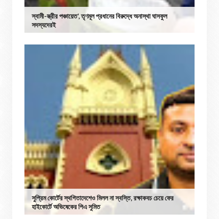
স্বামী-স্ত্রীর পঞ্চায়েত’, তৃণমূল প্রধানের বিরুদ্ধে অনাস্থা ঘাসফুল
সদস্যদেরই
সুপ্রিম কোর্টের স্থগিতাদেশেও মিলল না স্বস্তি, রক্ষাকবচ চেয়ে ফের
হাইকোর্টে অভিষেকের পিএ সুমিত