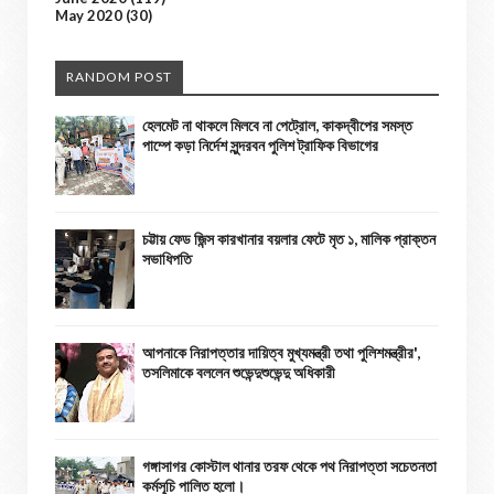
May 2020
(30)
RANDOM POST
হেলমেট না থাকলে মিলবে না পেট্রোল, কাকদ্বীপের সমস্ত
পাম্পে কড়া নির্দেশ সুন্দরবন পুলিশ ট্রাফিক বিভাগের
চট্টায় ফেড জিন্স কারখানার বয়লার ফেটে মৃত ১, মালিক প্রাক্তন
সভাধিপতি
আপনাকে নিরাপত্তার দায়িত্ব মুখ্যমন্ত্রী তথা পুলিশমন্ত্রীর',
তসলিমাকে বললেন শুভেন্দুশুভেন্দু অধিকারী
গঙ্গাসাগর কোস্টাল থানার তরফ থেকে পথ নিরাপত্তা সচেতনতা
কর্মসূচি পালিত হলো।