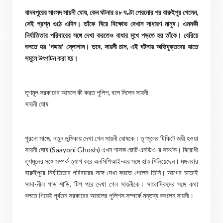
যাদবপুরের সাংসদ সায়নী ঘোষ, কেন ঘটনার ৪৮ ঘণ্টা পেরনোর পর বারুইপুর গেলেন,
সেই প্রশ্ন ওঠে এদিন। তাঁকে ঘিরে বিক্ষোভ দেখান সাধারণ মানুষ। এমনকী
নির্যাতিতার পরিবারের সঙ্গে দেখা করতেও বাধার মুখে পড়তে হয় তাঁকে। বেরিয়ে
শুনতে হয় 'গদ্দার' স্লোগান। তবে, সায়নী চান, এই ঘটনায় অভিযুক্তদের যাতে
সমূলে উৎপাটন করা হয়।
তৃণমূল সরকারের আমলে কী করত পুলিশ, বলে দিলেন সায়নী
সায়নী ঘোষ
পুরনো সাজে, নতুন ভূমিকায় দেখা গেল সায়নী ঘোষকে। তৃণমূলের টিকিটে জয়ী হওয়া
সায়নী ঘোষ (Saayoni Ghosh) এখন শাসক জোট এনডিএ-র সমর্থক। বিরোধী
তৃণমূলের সঙ্গে সম্পর্ক ত্যাগ করে এনসিপিআই-এর সঙ্গে হাত মিলিয়েছেন। মঙ্গলবার
বারুইপুরে নির্যাতিতার পরিবারের সঙ্গে দেখা করতে গেলেন তিনি। আগের মতোই
সাদা-নীল পাড় শাড়ি, টিপ পরে দেখা গেল সায়নীকে। সাংবাদিকদের সঙ্গে কথা
বলতে গিয়েই পূর্বতন সরকারের আমলের পুলিশস সম্পর্কে মন্তব্য করলেন সায়নী।