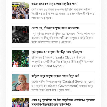
জানেন এখন কত নম্বর পেলে মাধ্যমিকে পাস!
মোট ৯ লক্ষ ১২ হাজার ৫৯৮ জন পরীক্ষার্থী মাধ্যমিক পরীক্ষা
দিয়েছিল। মোট ৭ লক্ষ ৬৫ হাজার ২৫২ জন পরীক্ষার্থী পরীক্ষায়
পাস করেছে। প্রথ...
দেবতা নয় , সাঁওতালরা পুজো করেন অপদেবতার
যুগ যুগ ধরে দেবতারা পূজিত হয়ে এসেছেন। কিন্তু ভারত এবং
বাংলাদেশের কিছু সাঁওতাল গোষ্ঠী এখনো পুজোর অর্ঘ্য নিবেদন
করেন অপদেবতার পদতলে। এই অপদ...
সান্টাক্লজ কে? বাস্তবে কী সত্যি আছে সান্টাক্লজ
সান্টাক্লজ ( ইংরেজি : Santa Claus ) পাশ্চাত্য
সংস্কৃতির একটি কিংবদন্তি চরিত্র। তিনি সেইন্ট নিকোলাস
( ইংরেজি : Saint Nicho...
বাড়িতে কন্যা সন্তান থাকলে পাবেন বিপুল অর্থ
দেশের সার্বিক উন্নয়নে কেন্দ্র (Central Government)
ও রাজ্য সরকার (State Government) সমাজের জন্য
বিশেষ প্রকল্প রচনা করে। মূলত, আর...
এবার শুধু প্রবেশিকা নয়, উচ্চ মাধ্যমিকের রেজাল্টেরও প্রয়োজন
ডাক্তারি-ইঞ্জিনিয়ারিংয়ের অ্যাডমিশনে