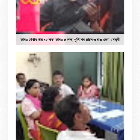
কারও মাথার দাম ১৫ লক্ষ, কারও ৫ লক্ষ, পুলিশের জালে ৩ মাও নেতা-নেত্রী