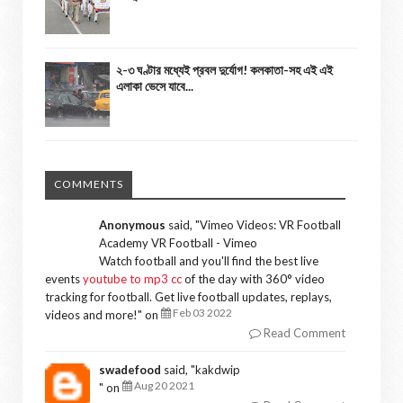
২-৩ ঘণ্টার মধ্যেই প্রবল দুর্যোগ! কলকাতা-সহ এই এই
এলাকা ভেসে যাবে...
COMMENTS
Anonymous
said, "
Vimeo Videos: VR Football
Academy VR Football - Vimeo
Watch football and you'll find the best live
events
youtube to mp3 cc
of the day with 360° video
tracking for football. Get live football updates, replays,
Feb 03 2022
videos and more!
" on
Read Comment
swadefood
said, "
kakdwip
Aug 20 2021
" on