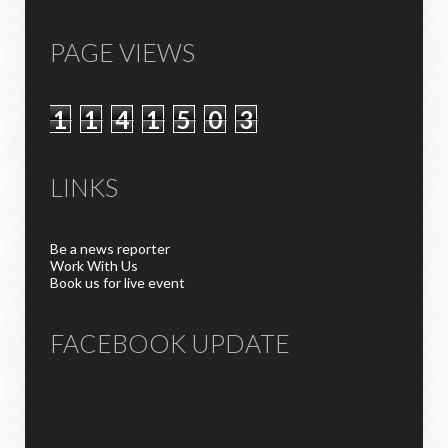
PAGE VIEWS
1
1
4
1
5
0
3
LINKS
Be a news reporter
Work With Us
Book us for live event
FACEBOOK UPDATE