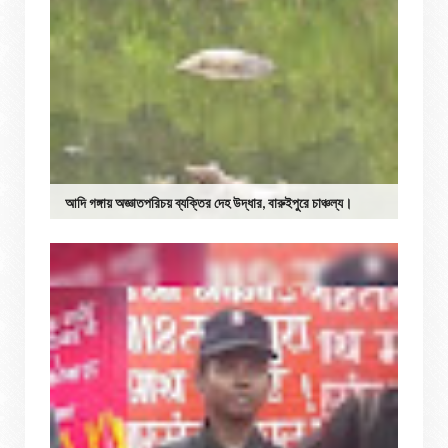
আদি গঙ্গায় অজ্ঞাতপরিচয় ব্যক্তির দেহ উদ্ধার, বারুইপুরে চাঞ্চল্য।