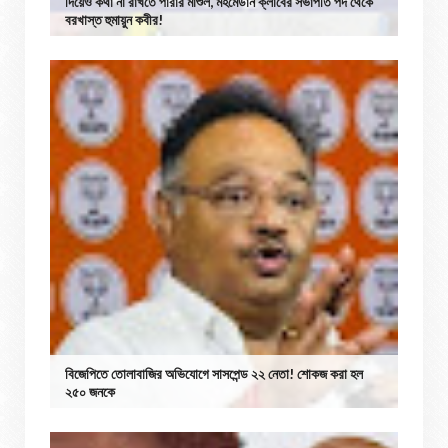
দিয়েও কথা না রাখতে পারার মাশুল, মহমেডান ক্লাবের সভাপতি পদ থেকে
বরখাস্ত হুমায়ুন কবীর!
বিজেপিতে তোলাবাজির অভিযোগে সাসপেন্ড ২২ নেতা! শোকজ করা হল
২৫০ জনকে