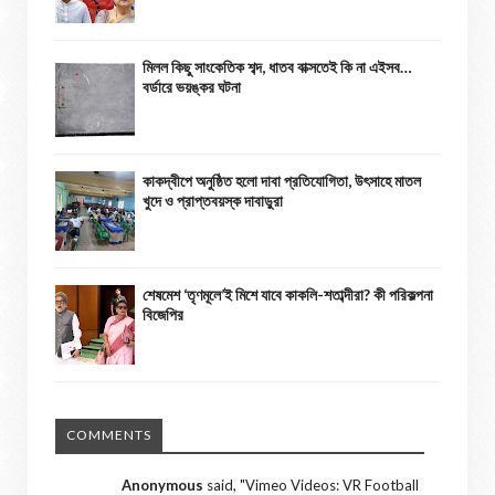
মিলল কিছু সাংকেতিক শব্দ, ধাতব বাক্সতেই কি না এইসব…
বর্ডারে ভয়ঙ্কর ঘটনা
কাকদ্বীপে অনুষ্ঠিত হলো দাবা প্রতিযোগিতা, উৎসাহে মাতল
খুদে ও প্রাপ্তবয়স্ক দাবাড়ুরা
শেষমেশ ‘তৃণমূলে’ই মিশে যাবে কাকলি-শতাব্দীরা? কী পরিকল্পনা
বিজেপির
COMMENTS
Anonymous
said, "
Vimeo Videos: VR Football