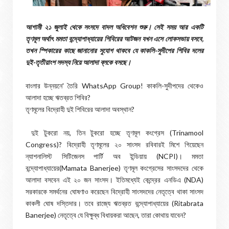
আগামী ২১ জুলাই থেকে সংসদে বাদল অধিবেশন শুরু। সেই সময় আর একটি
তৃণমূল অর্থাৎ মমতা বন্দ্যোপাধ্যায়ের শিবিরের আটজন যখন এসে লোকসভায় বসবে,
তখন স্পিকারের কাছে জানানোর সুযোগ থাকবে যে কাকলি-সুদীপের শিবির দলের
দুই-তৃতীয়াংশ সদস্য নিয়ে আলাদা ব্লকে বসছে।
বাংলার উন্নয়নে' তৈরি WhatsApp Group! কাকলি-সুদীপদের থেকেও
আলাদা হচ্ছে ঋতব্রত শিবির?
তৃণমূলের বিদ্রোহী দুই শিবিরের আলাদা অবস্থান?
দুই টুকরো নয়, তিন টুকরো হচ্ছে তৃণমূল কংগ্রেস (Trinamool
Congress)? বিদ্রোহী তৃণমূলের ২০ সাংসদ রবিবারই মিশে গিয়েছেন
ন্যাশনালিস্ট সিটিজেনস পার্টি অব ইন্ডিয়ায় (NCPI)। মমতা
বন্দ্যোপাধ্যায়ের(Mamata Banerjee) তৃণমূল কংগ্রেসের সাংসদদের থেকে
আলাদা বসবেন এই ২০ জন সাংসদ। ইতিমধ্যেই কেন্দ্রের এনডিএ (NDA)
সরকারকে সমর্থনের ঘোষণাও করেছেন বিদ্রোহী সাংসদদের নেতৃত্বে থাকা সাংসদ
কাকলী ঘোষ দস্তিদার। তবে রাজ্যে ঋতব্রত বন্দ্যোপাধ্যায়ের (Ritabrata
Banerjee) নেতৃত্বে যে বিক্ষুব্ধ বিধায়করা আছেন, তারা কোথায় যাবেন?