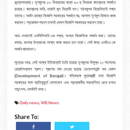
বন্দ্যোপাধ্যায়। তৃণমূলের ৮০ বিধায়কের মধ্যে ৬০-র বিধায়ক ঋতব্রতর সমর্থনে
রয়েছে। ঋতব্রতর দাবি, তারাই মূল বিরোধী দল। গঠনমূলক বিরোধিতাই লক্ষ্য
তাদের। অর্থাৎ রাজ্যে বিজেপি সরকারের সমর্থনে নয়, আলাদা তৃণমূল হিসাবে কাজ
করবেন। প্রয়োজন পড়লে তখনই কেবল বিজেপি সরকারের করবেন তারা।
আর সেখানেই এনসিপিআই-এর লক্ষ্য, সংসদে বিজেপিকে সমর্থন করা। তাদের
কথায়, বাংলার উন্নয়নের লক্ষ্যে কাজ করতে চান তারা। সেই জন্য এনডিএ-কে
সমর্থন জানাবেন।
সূত্রের খবর, সেই লক্ষ্যে ইতিমধ্যেই তৈরি হয়েছে তৃণমূলের বিক্ষুব্ধ ২০ সাংসদের
হোয়াটসঅ্যাপ গ্রুপ। গ্রুপের নাম দেওয়া হয়েছে ডেভেলপমেন্ট অব বেঙ্গল
(Development of Bengal)। পশ্চিমবঙ্গে মুখ্যমন্ত্রী তথা বিজেপি
সরকারের সঙ্গে প্রতিমুহূর্তে যোগাযোগ এবং প্রয়োজনীয় সহযোগিতা রেখে চলবে
নতুন দল, এমনটাই খবর।
Daily news
,
WB News
Share To: