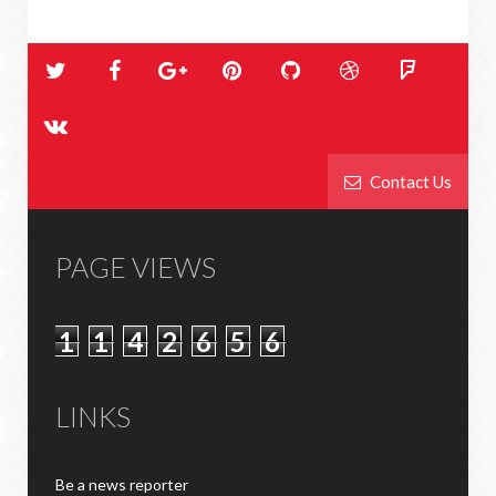
Contact Us
PAGE VIEWS
1
1
4
2
6
5
6
LINKS
Be a news reporter