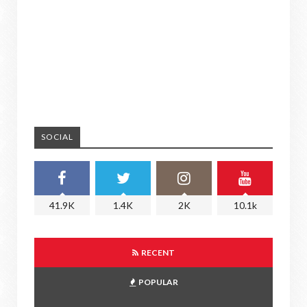
SOCIAL
41.9K
1.4K
2K
10.1k
RECENT
POPULAR