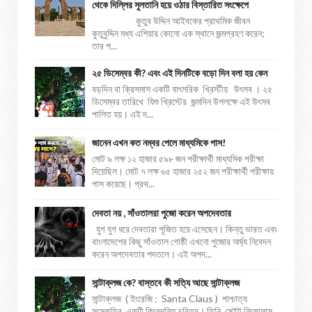
থেকে দিল্লির সুলতানি হয়ে ওঠার বিস্তারিত সংক্ষেপে
কুতুব উদ্দিন আইবকের প্রাথমিক জীবন
কুতুবুদ্দিন মধ্য এশিয়ার কোনো এক স্থানে জন্মগ্রহণ করেন;
তার প...
২৫ ডিসেম্বর কী? এবং এই দিনটিকে বড়ো দিন বলা হয় কেন
বড়দিন বা ক্রিসমাস একটি বাৎসরিক খ্রিস্টীয় উৎসব । ২৫
ডিসেম্বর তারিখে যিশু খ্রিস্টের জন্মদিন উপলক্ষে এই উৎসব
পালিত হয়। এই দ...
জানেন এখন কত নম্বর পেলে মাধ্যমিকে পাস!
মোট ৯ লক্ষ ১২ হাজার ৫৯৮ জন পরীক্ষার্থী মাধ্যমিক পরীক্ষা
দিয়েছিল। মোট ৭ লক্ষ ৬৫ হাজার ২৫২ জন পরীক্ষার্থী পরীক্ষায়
পাস করেছে। প্রথ...
দেবতা নয় , সাঁওতালরা পুজো করেন অপদেবতার
যুগ যুগ ধরে দেবতারা পূজিত হয়ে এসেছেন। কিন্তু ভারত এবং
বাংলাদেশের কিছু সাঁওতাল গোষ্ঠী এখনো পুজোর অর্ঘ্য নিবেদন
করেন অপদেবতার পদতলে। এই অপদ...
সান্টাক্লজ কে? বাস্তবে কী সত্যি আছে সান্টাক্লজ
সান্টাক্লজ ( ইংরেজি : Santa Claus ) পাশ্চাত্য
সংস্কৃতির একটি কিংবদন্তি চরিত্র। তিনি সেইন্ট নিকোলাস