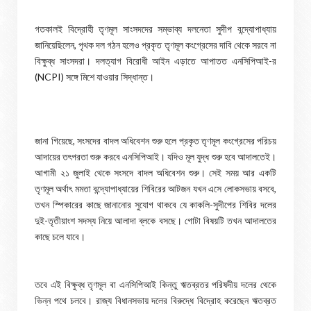
গতকালই বিদ্রোহী তৃণমূল সাংসদদের সম্ভাব্য দলনেতা সুদীপ বন্দ্যোপাধ্যায়
জানিয়েছিলেন, পৃথক দল গঠন হলেও প্রকৃত তৃণমূল কংগ্রেসের দাবি থেকে সরবে না
বিক্ষুব্ধ সাংসদরা। দলত্যাগ বিরোধী আইন এড়াতে আপাতত এনসিপিআই-র
(NCPI) সঙ্গে মিশে যাওয়ার সিদ্ধান্ত।
জানা গিয়েছে, সংসদের বাদল অধিবেশন শুরু হলে প্রকৃত তৃণমূল কংগ্রেসের পরিচয়
আদায়ের তৎপরতা শুরু করবে এনসিপিআই। যদিও মূল যুদ্ধ শুরু হবে আদালতেই।
আগামী ২১ জুলাই থেকে সংসদে বাদল অধিবেশন শুরু। সেই সময় আর একটি
তৃণমূল অর্থাৎ মমতা বন্দ্যোপাধ্যায়ের শিবিরের আটজন যখন এসে লোকসভায় বসবে,
তখন স্পিকারের কাছে জানানোর সুযোগ থাকবে যে কাকলি-সুদীপের শিবির দলের
দুই-তৃতীয়াংশ সদস্য নিয়ে আলাদা ব্লকে বসছে। গোটা বিষয়টি তখন আদালতের
কাছে চলে যাবে।
তবে এই বিক্ষুব্ধ তৃণমূল বা এনসিপিআই কিন্তু ঋতব্রতর পরিষদীয় দলের থেকে
ভিন্ন পথে চলবে। রাজ্য বিধানসভায় দলের বিরুদ্ধে বিদ্রোহ করেছেন ঋতব্রত