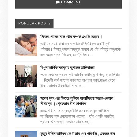
COMMENT
POPULAR POSTS
নিজের বোনের সঙ্গে যৌন সম্পর্ক এওকি সম্ভব ।
ভাই-বোন মা-বাবা সকলকে নিয়েই তৈরি হয় একটি সুখী
পরিবার। কিন্তু শুনলে অদ্ভুত লাগবে যে এই পবিত্র বন্ধনকে
এক অন্য মাত্রা দিয়েছে অস্ট্রেলিয়ার ...
বিপুল আর্থিক সমস্যায় ভুগছেন তালিবানরা
ক্ষমতা দখলের পর থেকেই আর্থিক কষ্টের মুখে পড়েছে তালিবান
। বিদেশী অর্থ সাহায্য বন্ধ হয়ে যাওয়ার পরই ব্য়াঙ্ক থেকে
টাকা তোলার উর্ধ্বসীমা বেধে দে...
জলের ট্যাং এর ভিতরে লুকিয়ে পালাচ্ছিলো ভারত-নেপাল
সীমান্তে । গ্ৰেফতার চীনা নাগরিক
এসএসবি-র ৪১ নম্বর ব্য়াটালিয়নের হাতে ধৃত ওই চিনা
নাগরিকের নাম চোয়েজোড়া ওয়েসর। তাঁর একটি ভারতীয়
প্যানকার্ড রয়েছে। সেখানে নাম রয়েছ...
কুতুব উদ্দিন আইবক কে ? তার শেষ পরিণতি , একজন দাস