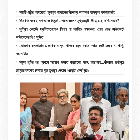
স্বামী-স্ত্রীর পঞ্চায়েত’, তৃণমূল প্রধানের বিরুদ্ধে অনাস্থা ঘাসফুল সদস্যদেরই
তিন দিন ধরে হাসপাতালে মিঠুন! দেখতে এলেন মুখ্যমন্ত্রী, কী হয়েছে অভিনেতার?
সুপ্রিম কোর্টের স্থগিতাদেশেও মিলল না স্বস্তি, রক্ষাকবচ চেয়ে ফের হাইকোর্টে
অভিষেকের পিএ সুমিত
সোমবার কলকাতার একাধিক রাস্তা থাকবে বন্ধ, কোন কোন রুটে চলবে না গাড়ি,
জেনে নিন
স্কুল ছুটির পর প্রথমে আলাপ জমাত পড়ুয়াদের সঙ্গে, তারপরই…কীভাবে দুর্গাপুরে
রক্তের কারবার চালাত ধৃত তৃণমূল নেতার ‘এজেন্ট’ দেবপ্রিয়?