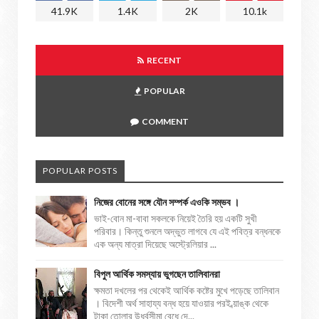
41.9K
1.4K
2K
10.1k
RECENT
POPULAR
COMMENT
POPULAR POSTS
নিজের বোনের সঙ্গে যৌন সম্পর্ক এওকি সম্ভব ।
ভাই-বোন মা-বাবা সকলকে নিয়েই তৈরি হয় একটি সুখী
পরিবার। কিন্তু শুনলে অদ্ভুত লাগবে যে এই পবিত্র বন্ধনকে
এক অন্য মাত্রা দিয়েছে অস্ট্রেলিয়ার ...
বিপুল আর্থিক সমস্যায় ভুগছেন তালিবানরা
ক্ষমতা দখলের পর থেকেই আর্থিক কষ্টের মুখে পড়েছে তালিবান
। বিদেশী অর্থ সাহায্য বন্ধ হয়ে যাওয়ার পরই ব্য়াঙ্ক থেকে
টাকা তোলার উর্ধ্বসীমা বেধে দে...