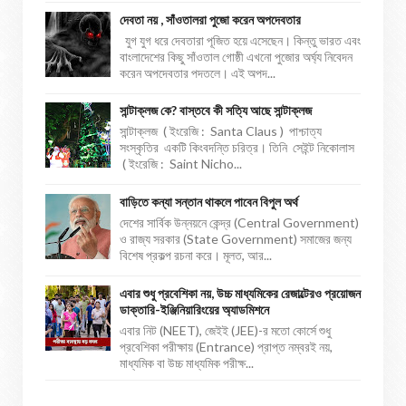
দেবতা নয় , সাঁওতালরা পুজো করেন অপদেবতার
যুগ যুগ ধরে দেবতারা পূজিত হয়ে এসেছেন। কিন্তু ভারত এবং
বাংলাদেশের কিছু সাঁওতাল গোষ্ঠী এখনো পুজোর অর্ঘ্য নিবেদন
করেন অপদেবতার পদতলে। এই অপদ...
সান্টাক্লজ কে? বাস্তবে কী সত্যি আছে সান্টাক্লজ
সান্টাক্লজ ( ইংরেজি : Santa Claus ) পাশ্চাত্য
সংস্কৃতির একটি কিংবদন্তি চরিত্র। তিনি সেইন্ট নিকোলাস
( ইংরেজি : Saint Nicho...
বাড়িতে কন্যা সন্তান থাকলে পাবেন বিপুল অর্থ
দেশের সার্বিক উন্নয়নে কেন্দ্র (Central Government)
ও রাজ্য সরকার (State Government) সমাজের জন্য
বিশেষ প্রকল্প রচনা করে। মূলত, আর...
এবার শুধু প্রবেশিকা নয়, উচ্চ মাধ্যমিকের রেজাল্টেরও প্রয়োজন
ডাক্তারি-ইঞ্জিনিয়ারিংয়ের অ্যাডমিশনে
এবার নিট (NEET), জেইই (JEE)-র মতো কোর্সে শুধু
প্রবেশিকা পরীক্ষায় (Entrance) প্রাপ্ত নম্বরই নয়,
মাধ্যমিক বা উচ্চ মাধ্যমিক পরীক্ষ...