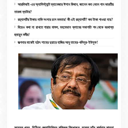
আরবিআই-এর অ্যাসিস্ট্যান্ট ম্যানেজার ঈশান কিষান, জানেন কত বেতন পান ভারতীয়
তারকা ব্যাটার?
রয়্যালটির টাকায় নাকি সংসার চলে মমতার! কী এই রয়্যালটি? কত টাকা পাওয়া যায়?
দিয়েও কথা না রাখতে পারার মাশুল, মহমেডান ক্লাবের সভাপতি পদ থেকে বরখাস্ত
হুমায়ুন কবীর!
জল্পনার মাঝেই হঠাৎ শাহের দুয়ারে হাজির আবু তাহের-খলিলুর-ইউসুফ!
সূত্রের খবর, চিঠিতে জ্যোতিপ্রিয় মল্লিক লিখেছেন, রক্তে তাঁর শর্করার মাত্রা