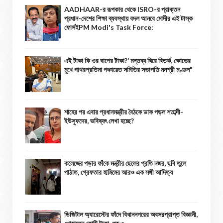
AADHAAR-র রূপকার থেকে ISRO-র প্রাক্তন
প্রধান-দেশের শিক্ষা ব্যবস্থায় বদল আনবে মোদীর এই টাস্ক
ফোর্সইPM Modi's Task Force:
এই টাকা কি ওর বাপের টাকা?’ মন্তব্য ঘিরে বিতর্ক, ক্ষোভের
মুখে পাথরপ্রতিমা পঞ্চায়েত সমিতির সভাপতি মনশ্রী মণ্ডল"
শাহের পর এবার প্রধানমন্ত্রীর বৈঠকে ডাক পড়ল শতাব্দী-
ইউসুফদের, ভবিষ্যৎ লেখা হচ্ছে?
কলেজের পড়ার ফাঁকে মন্ত্রীর ছেলের প্রতি নজর, ছবি তুলে
পাঠাত, গ্রেফতার হামিমের আরও এক সঙ্গী আদিত্য
ডিজিটাল অ্যারেস্টের ফাঁদে বিধাননগরের অবসরপ্রাপ্ত বিজ্ঞানী,