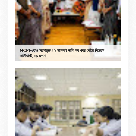
NCPI-তেও ‘ঘরশত্রু’! ২ সাংসদই নাকি সব খবর পৌঁছে দিচ্ছেন
কালীঘাটে, বড় জল্পনা