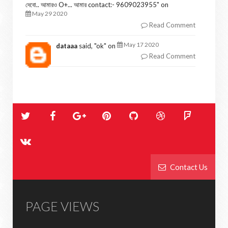
দেবো.. আমারও O+... আমার contact:- 9609023955
" on
May 29 2020
Read Comment
May 17 2020
dataaa
said, "
ok
" on
Read Comment
Contact Us
PAGE VIEWS