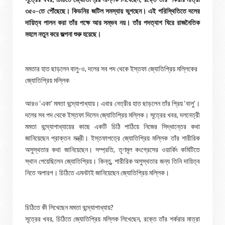
৩৫০-তে পৌঁছেছে। কিডনির জটিল সমস্যায় ভুগছেন। এই পরিস্থিতিতে দলের
দায়িত্ব পালন করা তাঁর পক্ষে আর সম্ভব নয়। তাঁর পদত্যাগ ঘিরে রাজনৈতিক
মহলে নতুন করে জল্পনা শুরু হয়েছে।
মমতার হাত ছাড়লেন বালু-ও, দলের সব পদ থেকে ইস্তফা জ্যোতিপ্রিয় মল্লিকের
জ্যোতিপ্রিয় মল্লিক
আরও ‘একা’ মমতা বন্দ্যোপাধ্যায়। এবার নেত্রীর হাত ছাড়লেন তাঁর প্রিয় ‘বালু’।
দলের সব পদ থেকে ইস্তফা দিলেন জ্যোতিপ্রিয় মল্লিক। সূত্রের খবর, দলনেত্রী
মমতা বন্দ্যোপাধ্যায়ের কাছে একটি চিঠি পাঠিয়ে নিজের সিদ্ধান্তের কথা
জানিয়েছেন প্রাক্তন মন্ত্রী। ইস্তফাপত্রে জ্যোতিপ্রিয় মল্লিক তাঁর শারীরিক
অসুস্থতার কথা জানিয়েছেন। সম্প্রতি, তৃণমূল কংগ্রেসের ওয়ার্কিং কমিটিতে
স্থান পেয়েছিলেন জ্যোতিপ্রিয়। কিন্তু, শারীরিক অসুস্থতার জন্য তিনি দায়িত্ব
নিতে অপারগ। চিঠিতে এমনটাই জানিয়েছেন জ্যোতিপ্রিয় মল্লিক।
চিঠিতে কী লিখেছেন মমতা বন্দ্যোপাধ্যায়?
সূত্রের খবর, চিঠিতে জ্যোতিপ্রিয় মল্লিক লিখেছেন, রক্তে তাঁর শর্করার মাত্রা