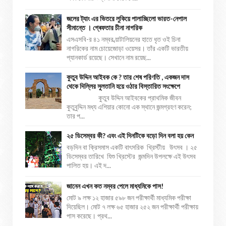
জলের ট্যাং এর ভিতরে লুকিয়ে পালাচ্ছিলো ভারত-নেপাল
সীমান্তে । গ্ৰেফতার চীনা নাগরিক
এসএসবি-র ৪১ নম্বর ব্য়াটালিয়নের হাতে ধৃত ওই চিনা
নাগরিকের নাম চোয়েজোড়া ওয়েসর। তাঁর একটি ভারতীয়
প্যানকার্ড রয়েছে। সেখানে নাম রয়েছ...
কুতুব উদ্দিন আইবক কে ? তার শেষ পরিণতি , একজন দাস
থেকে দিল্লির সুলতানি হয়ে ওঠার বিস্তারিত সংক্ষেপে
কুতুব উদ্দিন আইবকের প্রাথমিক জীবন
কুতুবুদ্দিন মধ্য এশিয়ার কোনো এক স্থানে জন্মগ্রহণ করেন;
তার প...
২৫ ডিসেম্বর কী? এবং এই দিনটিকে বড়ো দিন বলা হয় কেন
বড়দিন বা ক্রিসমাস একটি বাৎসরিক খ্রিস্টীয় উৎসব । ২৫
ডিসেম্বর তারিখে যিশু খ্রিস্টের জন্মদিন উপলক্ষে এই উৎসব
পালিত হয়। এই দ...
জানেন এখন কত নম্বর পেলে মাধ্যমিকে পাস!
মোট ৯ লক্ষ ১২ হাজার ৫৯৮ জন পরীক্ষার্থী মাধ্যমিক পরীক্ষা
দিয়েছিল। মোট ৭ লক্ষ ৬৫ হাজার ২৫২ জন পরীক্ষার্থী পরীক্ষায়
পাস করেছে। প্রথ...