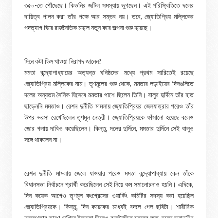
৩৫০-তে পৌঁছেছে। কিডনির জটিল সমস্যায় ভুগছেন। এই পরিস্থিতিতে দলের
দায়িত্ব পালন করা তাঁর পক্ষে আর সম্ভব নয়। তবে, জ্যোতিপ্রিয় মল্লিকের
পদত্যাগ ঘিরে রাজনৈতিক মহলে নতুন করে জল্পনা শুরু হয়েছে।
দিনে কটা ডিম খাওয়া নিরাপদ জানেন?
মমতা বন্দ্যোপাধ্যায়ের অত্যন্ত ঘনিষ্ঠদের মধ্যে প্রথম সারিতেই রয়েছে
জ্যোতিপ্রিয় মল্লিকের নাম। তৃণমূলের শুরু থেকে, মমতার লড়াইয়ের দিনগুলিতে
দলের অন্যতম সৈনিক হিসেবে মমতার পাশে ছিলেন তিনি। বালুর দুর্দিনে তাঁর হাত
ছাড়েননি মমতাও। রেশন দুর্নীতি মামলায় জ্যোতিপ্রিয়র জেলযাত্রার পরেও তাঁর
উপর ভরসা রেখেছিলেন তৃণমূল নেত্রী। জ্যোতিপ্রিয়কে ফাঁসানো হয়েছে বলেও
জোর গলায় দাবিও করেছিলেন। কিন্তু, দলের দুর্দিনে, মমতার দুর্দিনে সেই বালুও
সঙ্গে থাকলেন না।
রেশন দুর্নীতি মামলায় জেলে যাওয়ার পরেও মমতা বন্দ্যোপাধ্যায় কেন তাঁকে
বিধানসভা নির্বাচনে প্রার্থী করেছিলেন সেই নিয়ে কম সমালোচনাও হয়নি। এদিকে,
দিন কয়েক আগেও তৃণমূল কংগ্রেসের ওয়ার্কিং কমিটির সদস্য করা হয়েছিল
জ্যোতিপ্রিয়কে। কিন্তু, দিন কয়েকের মধ্যেই বদলে গেল ছবিটা। শারীরিক
অসুস্থতার কারণ দেখিয়ে ইস্তফা দিলেও রাজনৈতিক মহলের মতে, দলের ভরাডুবির