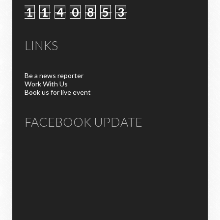
1
1
4
0
8
5
3
LINKS
Be a news reporter
Work With Us
Book us for live event
FACEBOOK UPDATE