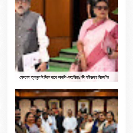
শেষমেশ ‘তৃণমূলে’ই মিশে যাবে কাকলি-শতাব্দীরা? কী পরিকল্পনা বিজেপির