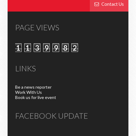
Contact Us
PAGE VIEWS
1
1
3
9
9
8
2
LINKS
Be a news reporter
Work With Us
Book us for live event
FACEBOOK UPDATE