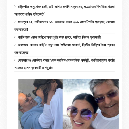
রাষ্ট্রপতির অনুমোদন নেই, তাই আগাম শুনানি সম্ভব নয়’, গুণ্ডাদমন বিল নিয়ে মামলা
আপাতত খারিজ হাইকোর্টে
যাদবপুরে ১৫, মানিকতলায় ১১, কলকাতা ভেঙে ২০৯ ওয়ার্ড তৈরির প্রস্তাব, কোথায়
কত বাড়ছে!
প্রতি মাসে কোন তারিখে অন্নপূর্ণার টাকা ঢুকবে, জানিয়ে দিলেন মুখ্যমন্ত্রী
অবশেষে ‘বাংলার বাড়ি’র নতুন নাম ‘পশ্চিমবঙ্গ আবাস’, দ্বিতীয় কিস্তির টাকা প্রদান
শুরু রাজ্যের
ফ্রেজারগঞ্জ কোস্টাল থানার ‘সেভ ড্রাইভ সেভ লাইফ’ কর্মসূচি, পথনিরাপত্তার বার্তায়
সচেতন হলেন ব্যবসায়ী ও পড়ুয়ারা