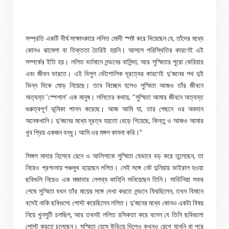
সম্প্রতি একটি দীর্ঘ সাক্ষাৎকারে ললিত মোদী স্পষ্ট করে দিয়েছেন যে, তাঁদের মধ্যে
কোনও ঝামেলা বা তিক্ততা তৈরিই হয়নি। আসলে পরিস্থিতির কারণেই এই
সম্পর্কের ইতি হয়। ললিত বর্তমানে লন্ডনের বাসিন্দা, আর সুস্মিতার পুরো কেরিয়ার
এবং জীবন ভারতে। এই বিপুল ভৌগোলিক দূরত্বের কারণেই দু’জনের পথ দুই
ভিন্ন দিকে মোড় নিয়েছে। তবে বিচ্ছেদ হলেও সুস্মিতা আজও তাঁর জীবনে
অত্যন্ত ‘স্পেশাল’ এক মানুষ। ললিতের কথায়, “সুস্মিতা আমার জীবনে অত্যন্ত
গুরুত্বপূর্ণ ভূমিকা পালন করেছে। আজ আমি যা, তার পেছনে ওর অবদান
অনেকখানি। দু’জনের মধ্যে দূরত্ব হয়তো বেড়ে গিয়েছে, কিন্তু ও আজও আমার
খুব প্রিয় একজন বন্ধু। আমি ওর মঙ্গল কামনা করি।”
সিঙ্গল মাদার হিসেবে রেনে ও আলিশাকে সুস্মিতা যেভাবে বড় করে তুলেছেন, তা
নিয়েও প্রশংসায় পঞ্চমুখ হয়েছেন ললিত। সেই সঙ্গে নেট দুনিয়ায় ভাইরাল হওয়া
ছবিগুলি নিয়েও এক মজাদার নেপথ্য কাহিনি শুনিয়েছেন তিনি। সার্ডিনিয়া সফর
শেষে সুস্মিতা যখন তাঁর মায়ের সঙ্গে দেখা করতে লন্ডনে ফিরছিলেন, তখন বিমানে
বসেই নাকি ছবিগুলো পোস্ট করেছিলেন ললিত। দু’জনের মধ্যে কোনও একটা বিষয়
নিয়ে খুনসুটি চলছিল, আর তখনই ললিত রসিকতা করে বলেন যে তিনি ছবিগুলো
পোস্ট করতে চলেছেন। সুস্মিতা হেসে উড়িয়ে দিলেও কখনও রেগে যাননি বা পরে