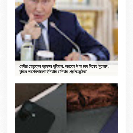
মোদীর নেতৃত্বের প্রশংসা পুতিনের, ভারতের উপর চাপ দিলেই ‘বুমেরাং’!
ঘুরিয়ে আমেরিকাকেই হুঁশিয়ারি রাশিয়ার প্রেসিডেন্টের?