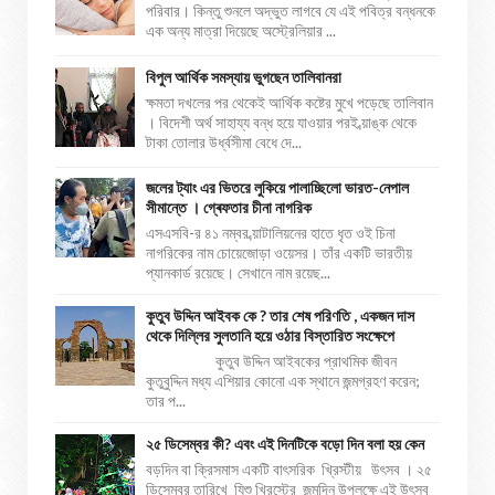
পরিবার। কিন্তু শুনলে অদ্ভুত লাগবে যে এই পবিত্র বন্ধনকে
এক অন্য মাত্রা দিয়েছে অস্ট্রেলিয়ার ...
বিপুল আর্থিক সমস্যায় ভুগছেন তালিবানরা
ক্ষমতা দখলের পর থেকেই আর্থিক কষ্টের মুখে পড়েছে তালিবান
। বিদেশী অর্থ সাহায্য বন্ধ হয়ে যাওয়ার পরই ব্য়াঙ্ক থেকে
টাকা তোলার উর্ধ্বসীমা বেধে দে...
জলের ট্যাং এর ভিতরে লুকিয়ে পালাচ্ছিলো ভারত-নেপাল
সীমান্তে । গ্ৰেফতার চীনা নাগরিক
এসএসবি-র ৪১ নম্বর ব্য়াটালিয়নের হাতে ধৃত ওই চিনা
নাগরিকের নাম চোয়েজোড়া ওয়েসর। তাঁর একটি ভারতীয়
প্যানকার্ড রয়েছে। সেখানে নাম রয়েছ...
কুতুব উদ্দিন আইবক কে ? তার শেষ পরিণতি , একজন দাস
থেকে দিল্লির সুলতানি হয়ে ওঠার বিস্তারিত সংক্ষেপে
কুতুব উদ্দিন আইবকের প্রাথমিক জীবন
কুতুবুদ্দিন মধ্য এশিয়ার কোনো এক স্থানে জন্মগ্রহণ করেন;
তার প...
২৫ ডিসেম্বর কী? এবং এই দিনটিকে বড়ো দিন বলা হয় কেন
বড়দিন বা ক্রিসমাস একটি বাৎসরিক খ্রিস্টীয় উৎসব । ২৫
ডিসেম্বর তারিখে যিশু খ্রিস্টের জন্মদিন উপলক্ষে এই উৎসব