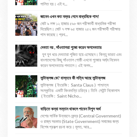
পালিত হয়। এই দ...
জানেন এখন কত নম্বর পেলে মাধ্যমিকে পাস!
মোট ৯ লক্ষ ১২ হাজার ৫৯৮ জন পরীক্ষার্থী মাধ্যমিক পরীক্ষা
দিয়েছিল। মোট ৭ লক্ষ ৬৫ হাজার ২৫২ জন পরীক্ষার্থী পরীক্ষায়
পাস করেছে। প্রথ...
দেবতা নয় , সাঁওতালরা পুজো করেন অপদেবতার
যুগ যুগ ধরে দেবতারা পূজিত হয়ে এসেছেন। কিন্তু ভারত এবং
বাংলাদেশের কিছু সাঁওতাল গোষ্ঠী এখনো পুজোর অর্ঘ্য নিবেদন
করেন অপদেবতার পদতলে। এই অপদ...
সান্টাক্লজ কে? বাস্তবে কী সত্যি আছে সান্টাক্লজ
সান্টাক্লজ ( ইংরেজি : Santa Claus ) পাশ্চাত্য
সংস্কৃতির একটি কিংবদন্তি চরিত্র। তিনি সেইন্ট নিকোলাস
( ইংরেজি : Saint Nicho...
বাড়িতে কন্যা সন্তান থাকলে পাবেন বিপুল অর্থ
দেশের সার্বিক উন্নয়নে কেন্দ্র (Central Government)
ও রাজ্য সরকার (State Government) সমাজের জন্য
বিশেষ প্রকল্প রচনা করে। মূলত, আর...