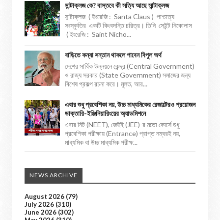
সান্টাক্লজ কে? বাস্তবে কী সত্যি আছে সান্টাক্লজ
সান্টাক্লজ ( ইংরেজি : Santa Claus ) পাশ্চাত্য
সংস্কৃতির একটি কিংবদন্তি চরিত্র। তিনি সেইন্ট নিকোলাস
( ইংরেজি : Saint Nicho...
বাড়িতে কন্যা সন্তান থাকলে পাবেন বিপুল অর্থ
দেশের সার্বিক উন্নয়নে কেন্দ্র (Central Government)
ও রাজ্য সরকার (State Government) সমাজের জন্য
বিশেষ প্রকল্প রচনা করে। মূলত, আর...
এবার শুধু প্রবেশিকা নয়, উচ্চ মাধ্যমিকের রেজাল্টেরও প্রয়োজন
ডাক্তারি-ইঞ্জিনিয়ারিংয়ের অ্যাডমিশনে
এবার নিট (NEET), জেইই (JEE)-র মতো কোর্সে শুধু
প্রবেশিকা পরীক্ষায় (Entrance) প্রাপ্ত নম্বরই নয়,
মাধ্যমিক বা উচ্চ মাধ্যমিক পরীক্ষ...
NEWS ARCHIVE
August 2026
(79)
July 2026
(310)
June 2026
(302)