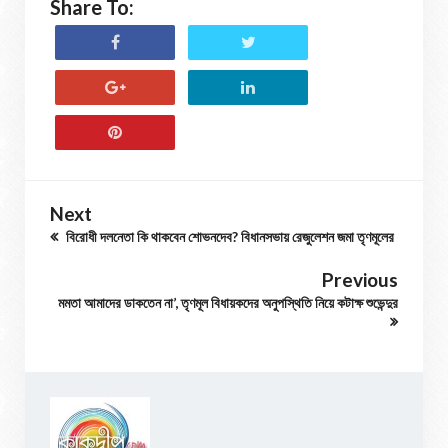
Share To:
Next
বিরোধী দলনেতা কি থাকবেন শোভনদেব? বিধানসভায় রেজুলেশন জমা তৃণমূলের
Previous
মমতা আমাদের ডাকতেন না’, তৃণমূল বিধায়কদের অনুপস্থিতি নিয়ে কটাক্ষ শুভেন্দুর