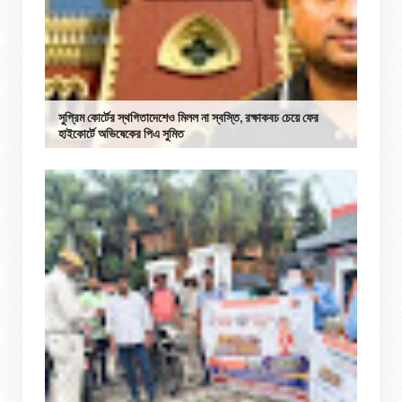
সুপ্রিম কোর্টের স্থগিতাদেশেও মিলল না স্বস্তি, রক্ষাকবচ চেয়ে ফের
হাইকোর্টে অভিষেকের পিএ সুমিত