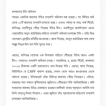
কলকাতায় ইডি অভিযান
শহরের একাধিক জায়গায় ইডির তল্লাশি অভিযান শুরু হয়েছে। সব মিলিয়ে আট
থেকে ১০টি জায়গায় তল্লাশি চালানো হচ্ছে। এখনও পর্যন্ত যা খবর, পার্ক স্ট্রিট,
বালিগঞ্জ, ভবানীপুরে পৌঁছে গিয়েছে ইডির টিম। ভবানীপুরে আশুবিশ্বাস রোডে
প্রোমোটার অতুল কাঠারিয়ার বাড়িতে তল্লাশি অভিযান চালাচ্ছে ইডি। বাড়ি ঘিরে
ফেলেছেন কেন্দ্রীয় বাহিনীর জওয়ানরা। জানা গিয়েছে, আতুল কাঠারিয়ার সঙ্গে সোনা
পাপ্পুর লিঙ্ক ছিল বলে ইডি সূত্রে খবর।
এছাড়া, বালিগঞ্জ প্লেসের এক বিলাবহুল বাড়িতে পৌঁছেছে ইডির আরও একটা
টিম। সেখানেও তল্লাশি অভিযান চলছে। অন্যদিকে, ৪, রয়েড স্ট্রিট, কলকাতা
৭০০১৬ ঠিকানায় একটি ক্যাফেতেও হানা দিয়েছে ইডি। এছাড়া, জানা গিয়েছে,
নিউটাউনে যে CRPF ক্যাম্প রয়েছে, সেখান থেকে আরও জওয়ানদের ডেকে
পাঠানো হয়েছে। ইতিমধ্যেই তাঁরা বিভিন্ন জায়গায় পৌঁছে গিয়েছেন। এদিকে,
শুক্রবার সাত সকালে মুর্শিদাবাদের কান্দিতেও পৌঁছেছেন ইডি আধিকারিকরা। জমি
সংক্রান্ত মামলায় ইডির হেফাজতে রয়েছেন কালীঘাট থানার প্রাক্তন আইসি তথা
ডিসি শান্তনু সিনহা বিশ্বাস। এবার কান্দিতে তাঁর প্রাসাদোপম বাড়িতেই তল্লাশি
চালাচ্ছেন আধিকারিকরা।