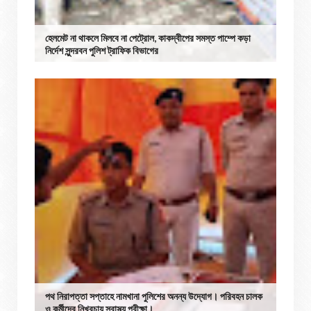
হেলমেট না থাকলে মিলবে না পেট্রোল, কাকদ্বীপের সমস্ত পাম্পে কড়া
নির্দেশ সুন্দরবন পুলিশ ট্রাফিক বিভাগের
পথ নিরাপত্তা সপ্তাহে নামখানা পুলিশের অনন্য উদ্যোগ। পরিবহন চালক
ও কর্মীদের নিখরচায় স্বাস্থ্য পরীক্ষা।