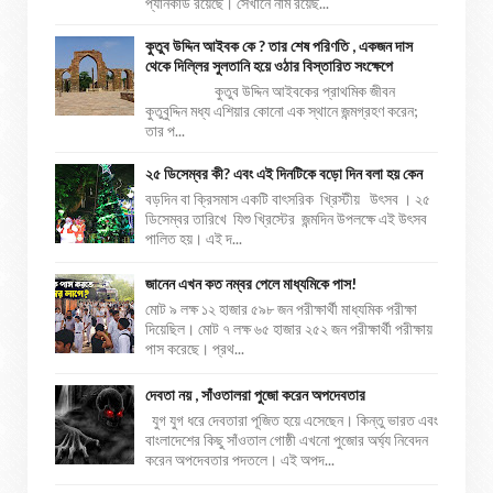
প্যানকার্ড রয়েছে। সেখানে নাম রয়েছ...
কুতুব উদ্দিন আইবক কে ? তার শেষ পরিণতি , একজন দাস
থেকে দিল্লির সুলতানি হয়ে ওঠার বিস্তারিত সংক্ষেপে
কুতুব উদ্দিন আইবকের প্রাথমিক জীবন
কুতুবুদ্দিন মধ্য এশিয়ার কোনো এক স্থানে জন্মগ্রহণ করেন;
তার প...
২৫ ডিসেম্বর কী? এবং এই দিনটিকে বড়ো দিন বলা হয় কেন
বড়দিন বা ক্রিসমাস একটি বাৎসরিক খ্রিস্টীয় উৎসব । ২৫
ডিসেম্বর তারিখে যিশু খ্রিস্টের জন্মদিন উপলক্ষে এই উৎসব
পালিত হয়। এই দ...
জানেন এখন কত নম্বর পেলে মাধ্যমিকে পাস!
মোট ৯ লক্ষ ১২ হাজার ৫৯৮ জন পরীক্ষার্থী মাধ্যমিক পরীক্ষা
দিয়েছিল। মোট ৭ লক্ষ ৬৫ হাজার ২৫২ জন পরীক্ষার্থী পরীক্ষায়
পাস করেছে। প্রথ...
দেবতা নয় , সাঁওতালরা পুজো করেন অপদেবতার
যুগ যুগ ধরে দেবতারা পূজিত হয়ে এসেছেন। কিন্তু ভারত এবং
বাংলাদেশের কিছু সাঁওতাল গোষ্ঠী এখনো পুজোর অর্ঘ্য নিবেদন
করেন অপদেবতার পদতলে। এই অপদ...