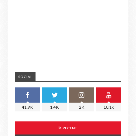
SOCIAL
41.9K
1.4K
2K
10.1k
RECENT