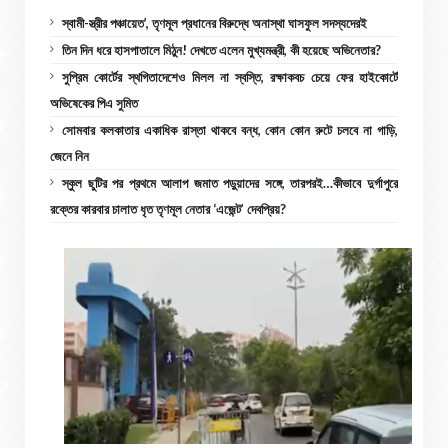
স্বামী-স্ত্রীর পঞ্চায়েত’, তৃণমূল প্রধানের বিরুদ্ধে অনাস্থা ঘাসফুল সদস্যদেরই
তিন দিন ধরে হাসপাতালে মিঠুন! দেখতে এলেন মুখ্যমন্ত্রী, কী হয়েছে অভিনেতার?
সুপ্রিম কোর্টের স্থগিতাদেশেও মিলল না স্বস্তি, রক্ষাকবচ চেয়ে ফের হাইকোর্টে
অভিষেকের পিএ সুমিত
সোমবার কলকাতার একাধিক রাস্তা থাকবে বন্ধ, কোন কোন রুটে চলবে না গাড়ি,
জেনে নিন
স্কুল ছুটির পর প্রথমে আলাপ জমাত পড়ুয়াদের সঙ্গে, তারপরই…কীভাবে দুর্গাপুরে
রক্তের কারবার চালাত ধৃত তৃণমূল নেতার ‘এজেন্ট’ দেবপ্রিয়?