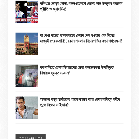
বক্সিংয়ে জোড়া সোনা, কমনওয়েলথে দেশের নাম উজ্জ্বল করলেন
প্রীতি ও জ্যাসমিন!
যা দেখা যাচ্ছে, রক্ষাকবচের মেয়াদ শেষ হওয়ার এক দিনের
মধ্যেই গ্রেফতারি!’, কোন মামলায় বিচারপতির কড়া পর্যবেক্ষণ?
বকখালিতে রেশন ডিলারদের মেগা কনভেনশন! উপস্থিত
বিধায়ক সুমন্ত মণ্ডল*
অসমের বন্যা দুর্গতদের পাশে সলমন খান! কোন দায়িত্ব কাঁধে
তুলে নিলেন ভাইজান?
COMMENTS