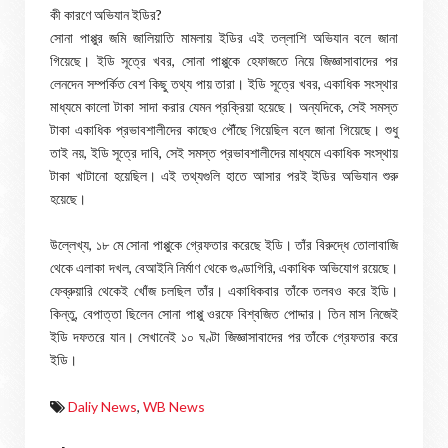
কী কারণে অভিযান ইডির?
সোনা পাপ্পুর জমি জালিয়াতি মামলায় ইডির এই তল্লাশি অভিযান বলে জানা
গিয়েছে। ইডি সূত্রে খবর, সোনা পাপ্পুকে হেফাজতে নিয়ে জিজ্ঞাসাবাদের পর
লেনদেন সম্পর্কিত বেশ কিছু তথ্য পায় তারা। ইডি সূত্রে খবর, একাধিক সংস্থার
মাধ্যমে কালো টাকা সাদা করার যেমন প্রক্রিয়া হয়েছে। অন্যদিকে, সেই সমস্ত
টাকা একাধিক প্রভাবশালীদের কাছেও পৌঁছে গিয়েছিল বলে জানা গিয়েছে। শুধু
তাই নয়, ইডি সূত্রে দাবি, সেই সমস্ত প্রভাবশালীদের মাধ্যমে একাধিক সংস্থায়
টাকা খাটানো হয়েছিল। এই তথ্যগুলি হাতে আসার পরই ইডির অভিযান শুরু
হয়েছে।
উল্লেখ্য, ১৮ মে সোনা পাপ্পুকে গ্রেফতার করেছে ইডি। তাঁর বিরুদ্ধে তোলাবাজি
থেকে এলাকা দখল, বেআইনি নির্মাণ থেকে গুণ্ডাগিরি, একাধিক অভিযোগ রয়েছে।
ফেব্রুয়ারি থেকেই খোঁজ চলছিল তাঁর। একাধিকবার তাঁকে তলবও করে ইডি।
কিন্তু, বেপাত্তা ছিলেন সোনা পাপ্পু ওরফে বিশ্বজিত পোদ্দার। তিন মাস নিজেই
ইডি দফতরে যান। সেখানেই ১০ ঘণ্টা জিজ্ঞাসাবাদের পর তাঁকে গ্রেফতার করে
ইডি।
Daliy News
,
WB News