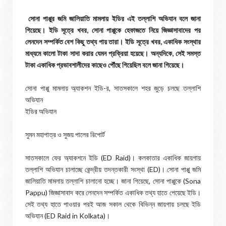
সোনা পাপ্পুর জমি জালিয়াতি মামলায় ইডির এই তল্লাশি অভিযান বলে জানা
গিয়েছে। ইডি সূত্রে খবর, সোনা পাপ্পুকে হেফাজতে নিয়ে জিজ্ঞাসাবাদের পর
লেনদেন সম্পর্কিত বেশ কিছু তথ্য পায় তারা। ইডি সূত্রে খবর, একাধিক সংস্থার
মাধ্যমে কালো টাকা সাদা করার যেমন প্রক্রিয়া হয়েছে। অন্যদিকে, সেই সমস্ত
টাকা একাধিক প্রভাবশালীদের কাছেও পৌঁছে গিয়েছিল বলে জানা গিয়েছে।
সোনা পাপ্পু মামলায় অ্যাকশন ইডি-র, সাতসকালে শহর জুড়ে চলছে তল্লাশি
অভিযান
ইডির অভিযান
সুমন মহাপাত্র ও সুজয় পালের রিপোর্ট
সাতসকালে ফের অ্যাকশনে ইডি (ED Raid)। কলকাতার একাধিক জায়গায়
তল্লাশি অভিযান চালাচ্ছে কেন্দ্রীয় তদন্তকারী সংস্থা (ED)। সোনা পাপ্পু জমি
জালিয়াতি মামলায় তল্লাশি চালানো হচ্ছে। জানা গিয়েছে, সোনা পাপ্পুকে (Sona
Pappu) জিজ্ঞাসাবাদ করে লেনদেন সম্পর্কিত একাধিক তথ্য হাতে পেয়েছে ইডি।
সেই তথ্য হাতে পাওয়ার পরই আজ সকাল থেকে বিভিন্ন জায়গায় চলছে ইডি
অভিযান (ED Raid in Kolkata)।