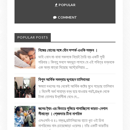
POPULAR
COMMENT
POPULAR POSTS
নিজের বোনের সঙ্গে যৌন সম্পর্ক এওকি সম্ভব ।
ভাই-বোন মা-বাবা সকলকে নিয়েই তৈরি হয় একটি সুখী
পরিবার। কিন্তু শুনলে অদ্ভুত লাগবে যে এই পবিত্র বন্ধনকে
এক অন্য মাত্রা দিয়েছে অস্ট্রেলিয়ার ...
বিপুল আর্থিক সমস্যায় ভুগছেন তালিবানরা
ক্ষমতা দখলের পর থেকেই আর্থিক কষ্টের মুখে পড়েছে তালিবান
। বিদেশী অর্থ সাহায্য বন্ধ হয়ে যাওয়ার পরই ব্য়াঙ্ক থেকে
টাকা তোলার উর্ধ্বসীমা বেধে দে...
জলের ট্যাং এর ভিতরে লুকিয়ে পালাচ্ছিলো ভারত-নেপাল
সীমান্তে । গ্ৰেফতার চীনা নাগরিক
এসএসবি-র ৪১ নম্বর ব্য়াটালিয়নের হাতে ধৃত ওই চিনা
নাগরিকের নাম চোয়েজোড়া ওয়েসর। তাঁর একটি ভারতীয়