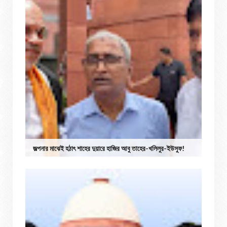
জল্পনার মাঝেই হঠাৎ শাহের দুয়ারে হাজির আবু তাহের-খলিলুর-ইউসুফ!