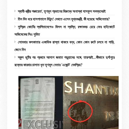
স্বামী-স্ত্রীর পঞ্চায়েত’, তৃণমূল প্রধানের বিরুদ্ধে অনাস্থা ঘাসফুল সদস্যদেরই
তিন দিন ধরে হাসপাতালে মিঠুন! দেখতে এলেন মুখ্যমন্ত্রী, কী হয়েছে অভিনেতার?
সুপ্রিম কোর্টের স্থগিতাদেশেও মিলল না স্বস্তি, রক্ষাকবচ চেয়ে ফের হাইকোর্টে
অভিষেকের পিএ সুমিত
সোমবার কলকাতার একাধিক রাস্তা থাকবে বন্ধ, কোন কোন রুটে চলবে না গাড়ি,
জেনে নিন
স্কুল ছুটির পর প্রথমে আলাপ জমাত পড়ুয়াদের সঙ্গে, তারপরই…কীভাবে দুর্গাপুরে
রক্তের কারবার চালাত ধৃত তৃণমূল নেতার ‘এজেন্ট’ দেবপ্রিয়?