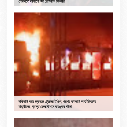
টোটোতে লাগানো হল রেডিয়াম স্টিকার
দাউদাউ করে জ্বলছে ট্রেনের ইঞ্জিন, পরপর কামরা! আর্ত চিৎকার
যাত্রীদের, ব্যস্ত রেলস্টেশনে ভয়ঙ্কর ঘটনা