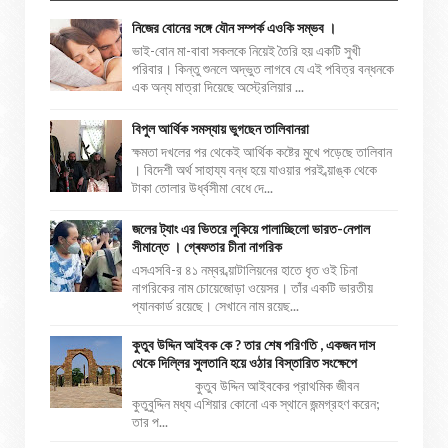
নিজের বোনের সঙ্গে যৌন সম্পর্ক এওকি সম্ভব ।
ভাই-বোন মা-বাবা সকলকে নিয়েই তৈরি হয় একটি সুখী
পরিবার। কিন্তু শুনলে অদ্ভুত লাগবে যে এই পবিত্র বন্ধনকে
এক অন্য মাত্রা দিয়েছে অস্ট্রেলিয়ার ...
বিপুল আর্থিক সমস্যায় ভুগছেন তালিবানরা
ক্ষমতা দখলের পর থেকেই আর্থিক কষ্টের মুখে পড়েছে তালিবান
। বিদেশী অর্থ সাহায্য বন্ধ হয়ে যাওয়ার পরই ব্য়াঙ্ক থেকে
টাকা তোলার উর্ধ্বসীমা বেধে দে...
জলের ট্যাং এর ভিতরে লুকিয়ে পালাচ্ছিলো ভারত-নেপাল
সীমান্তে । গ্ৰেফতার চীনা নাগরিক
এসএসবি-র ৪১ নম্বর ব্য়াটালিয়নের হাতে ধৃত ওই চিনা
নাগরিকের নাম চোয়েজোড়া ওয়েসর। তাঁর একটি ভারতীয়
প্যানকার্ড রয়েছে। সেখানে নাম রয়েছ...
কুতুব উদ্দিন আইবক কে ? তার শেষ পরিণতি , একজন দাস
থেকে দিল্লির সুলতানি হয়ে ওঠার বিস্তারিত সংক্ষেপে
কুতুব উদ্দিন আইবকের প্রাথমিক জীবন
কুতুবুদ্দিন মধ্য এশিয়ার কোনো এক স্থানে জন্মগ্রহণ করেন;
তার প...