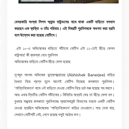
বেসরকারি সংস্থা লিপস অ্যান্ড বাউন্ডসের নামে থাকা একটি বাড়িতে বসবাস
করছেন এক ব্যক্তি ও তাঁর পরিবার। এই বিষয়টি পুরনিগমকে অবগত করা হয়নি
বলে উল্লেখ করা হয়েছে নোটিসে।
৫টা ১০-এ অভিষেকের বাড়িতে সাঁটানো নোটিস ৫টা ১১-তেই ছিঁড়ে ফেলল
বাউন্সার! কী ব্যবস্থা নেবে পুরনিগম
অভিষেকের বাড়িতে নোটিস ছিঁড়ে ফেলা হয়েছে
তৃণমূল সাংসদ অভিষেক বন্দ্যোপাধ্য়ায়ের (Abhishek Banerjee) বাড়ির
বৈধতা নিয়ে প্রশ্ন তুলে আগেই নোটিস দিয়েছে কলকাতা পুরনিগম।
‘শান্তিনিকেতন’ নামে ওই বাড়িতে দেওয়া নোটিস নিয়ে চর্চা শুরু হয়েছে সব মহলে।
আর এবার দ্বিতীয় নোটিস সাঁটানোর ১ মিনিটের মধ্যেই ফের তা ছিঁড়ে ফেলা হল।
বুধবার সন্ধ্যায় কলকাতা পুরনিগমের অ্যাসেসমেন্ট বিভাগের তরফে একটি নোটিস
দেওয়া হয়েছিল অভিষেকের ‘শান্তিনিকেতন’ বাড়ির দেওয়ালে। পরে দেখা যায়,
সেখানে নোটিসটি নেই, লেগে রয়েছে শুধুই আঠার দাগ।