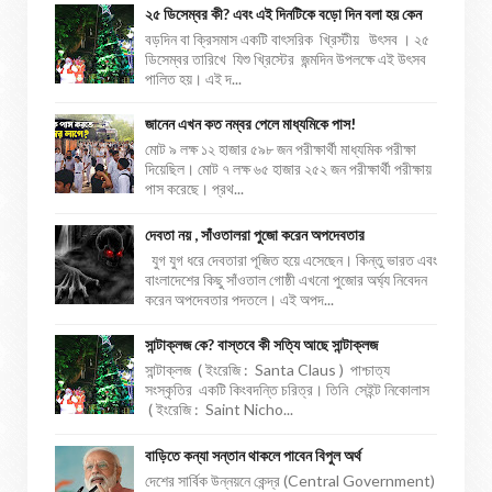
২৫ ডিসেম্বর কী? এবং এই দিনটিকে বড়ো দিন বলা হয় কেন
বড়দিন বা ক্রিসমাস একটি বাৎসরিক খ্রিস্টীয় উৎসব । ২৫
ডিসেম্বর তারিখে যিশু খ্রিস্টের জন্মদিন উপলক্ষে এই উৎসব
পালিত হয়। এই দ...
জানেন এখন কত নম্বর পেলে মাধ্যমিকে পাস!
মোট ৯ লক্ষ ১২ হাজার ৫৯৮ জন পরীক্ষার্থী মাধ্যমিক পরীক্ষা
দিয়েছিল। মোট ৭ লক্ষ ৬৫ হাজার ২৫২ জন পরীক্ষার্থী পরীক্ষায়
পাস করেছে। প্রথ...
দেবতা নয় , সাঁওতালরা পুজো করেন অপদেবতার
যুগ যুগ ধরে দেবতারা পূজিত হয়ে এসেছেন। কিন্তু ভারত এবং
বাংলাদেশের কিছু সাঁওতাল গোষ্ঠী এখনো পুজোর অর্ঘ্য নিবেদন
করেন অপদেবতার পদতলে। এই অপদ...
সান্টাক্লজ কে? বাস্তবে কী সত্যি আছে সান্টাক্লজ
সান্টাক্লজ ( ইংরেজি : Santa Claus ) পাশ্চাত্য
সংস্কৃতির একটি কিংবদন্তি চরিত্র। তিনি সেইন্ট নিকোলাস
( ইংরেজি : Saint Nicho...
বাড়িতে কন্যা সন্তান থাকলে পাবেন বিপুল অর্থ
দেশের সার্বিক উন্নয়নে কেন্দ্র (Central Government)