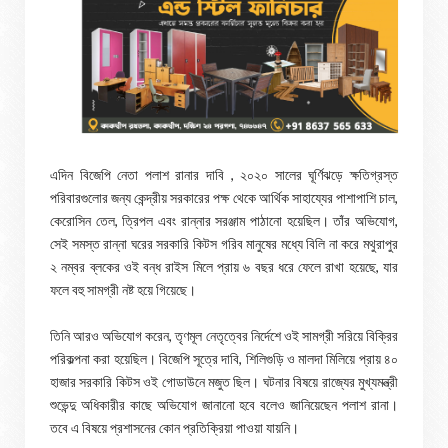
এদিন বিজেপি নেতা পলাশ রানার দাবি , ২০২০ সালের ঘূর্ণিঝড়ে ক্ষতিগ্রস্ত
পরিবারগুলোর জন্য কেন্দ্রীয় সরকারের পক্ষ থেকে আর্থিক সাহায্যের পাশাপাশি চাল,
কেরোসিন তেল, ত্রিপল এবং রান্নার সরঞ্জাম পাঠানো হয়েছিল। তাঁর অভিযোগ,
সেই সমস্ত রান্না ঘরের সরকারি কিটস গরিব মানুষের মধ্যে বিলি না করে মথুরাপুর
২ নম্বর ব্লকের ওই বন্ধ রাইস মিলে প্রায় ৬ বছর ধরে ফেলে রাখা হয়েছে, যার
ফলে বহু সামগ্রী নষ্ট হয়ে গিয়েছে।
তিনি আরও অভিযোগ করেন, তৃণমূল নেতৃত্বের নির্দেশে ওই সামগ্রী সরিয়ে বিক্রির
পরিকল্পনা করা হয়েছিল। বিজেপি সূত্রে দাবি, শিলিগুড়ি ও মালদা মিলিয়ে প্রায় ৪০
হাজার সরকারি কিটস ওই গোডাউনে মজুত ছিল। ঘটনার বিষয়ে রাজ্যের মুখ্যমন্ত্রী
শুভেন্দু অধিকারীর কাছে অভিযোগ জানানো হবে বলেও জানিয়েছেন পলাশ রানা।
তবে এ বিষয়ে প্রশাসনের কোন প্রতিক্রিয়া পাওয়া যায়নি।