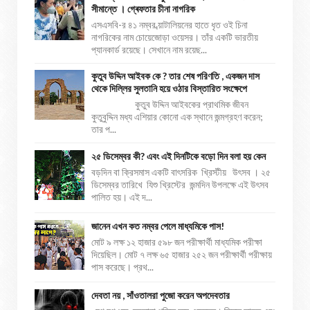
সীমান্তে । গ্ৰেফতার চীনা নাগরিক
এসএসবি-র ৪১ নম্বর ব্য়াটালিয়নের হাতে ধৃত ওই চিনা
নাগরিকের নাম চোয়েজোড়া ওয়েসর। তাঁর একটি ভারতীয়
প্যানকার্ড রয়েছে। সেখানে নাম রয়েছ...
কুতুব উদ্দিন আইবক কে ? তার শেষ পরিণতি , একজন দাস
থেকে দিল্লির সুলতানি হয়ে ওঠার বিস্তারিত সংক্ষেপে
কুতুব উদ্দিন আইবকের প্রাথমিক জীবন
কুতুবুদ্দিন মধ্য এশিয়ার কোনো এক স্থানে জন্মগ্রহণ করেন;
তার প...
২৫ ডিসেম্বর কী? এবং এই দিনটিকে বড়ো দিন বলা হয় কেন
বড়দিন বা ক্রিসমাস একটি বাৎসরিক খ্রিস্টীয় উৎসব । ২৫
ডিসেম্বর তারিখে যিশু খ্রিস্টের জন্মদিন উপলক্ষে এই উৎসব
পালিত হয়। এই দ...
জানেন এখন কত নম্বর পেলে মাধ্যমিকে পাস!
মোট ৯ লক্ষ ১২ হাজার ৫৯৮ জন পরীক্ষার্থী মাধ্যমিক পরীক্ষা
দিয়েছিল। মোট ৭ লক্ষ ৬৫ হাজার ২৫২ জন পরীক্ষার্থী পরীক্ষায়
পাস করেছে। প্রথ...
দেবতা নয় , সাঁওতালরা পুজো করেন অপদেবতার