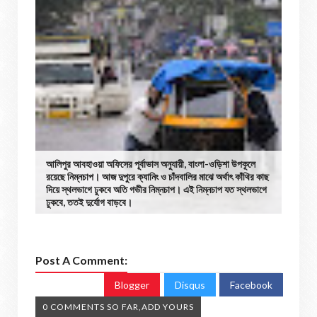
আলিপুর আবহাওয়া অফিসের পূর্বাভাস অনুযায়ী, বাংলা-ওড়িশা উপকূলে
রয়েছে নিম্নচাপ। আজ দুপুরে ক্যানিং ও চাঁদবালির মাঝে অর্থাৎ কাঁথির কাছ
দিয়ে স্থলভাগে ঢুকবে অতি গভীর নিম্নচাপ। এই নিম্নচাপ যত স্থলভাগে
ঢুকবে, ততই দুর্যোগ বাড়বে।
Post A Comment:
Blogger
Disqus
Facebook
0 COMMENTS SO FAR,ADD YOURS