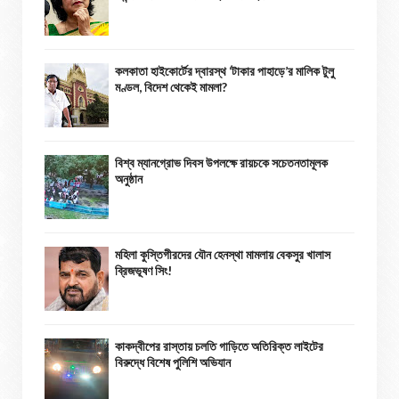
কলকাতা হাইকোর্টের দ্বারস্থ ‘টাকার পাহাড়ে’র মালিক টুলু
মণ্ডল, বিদেশ থেকেই মামলা?
বিশ্ব ম্যানগ্রোভ দিবস উপলক্ষে রায়চকে সচেতনতামূলক
অনুষ্ঠান
মহিলা কুস্তিগীরদের যৌন হেনস্থা মামলায় বেকসুর খালাস
ব্রিজভূষণ সিং!
কাকদ্বীপের রাস্তায় চলতি গাড়িতে অতিরিক্ত লাইটের
বিরুদ্ধে বিশেষ পুলিশি অভিযান