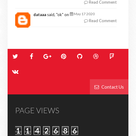
Read Comment
May 17 2020
dataaa
said, "
ok
" on
Read Comment
Contact Us
PAGE VIEWS
1
1
4
2
6
8
6