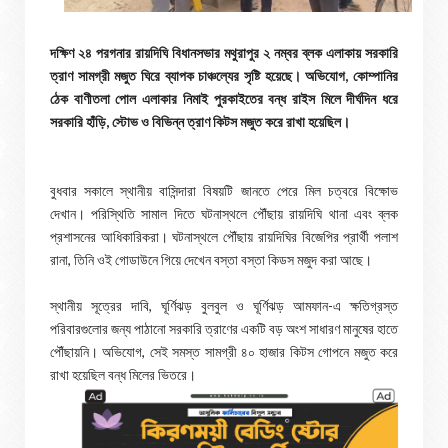
দক্ষিণ ২৪ পরগনার রায়দিঘি বিধানসভার মথুরাপুর ২ নম্বর ব্লক এলাকায় সরকারি
ত্রাণ সামগ্রী মজুত ঘিরে ব্যাপক চাঞ্চল্যের সৃষ্টি হয়েছে। অভিযোগ, কোম্পানির
ঠেক বাণীতলা পোল এলাকার নিমাই পুরকাইতের বন্ধ রাইস মিলে দীর্ঘদিন ধরে
সরকারি হাঁড়ি, স্টোভ ও বিভিন্ন ত্রাণ কিটস মজুত করে রাখা হয়েছিল।
বুধবার সকালে স্থানীয় বাসিন্দারা বিষয়টি জানতে পেরে মিল চত্বরে বিক্ষোভ
দেখান। পরিস্থিতি সামাল দিতে ঘটনাস্থলে পৌঁছায় রায়দিঘি থানা এবং ব্লক
প্রশাসনের আধিকারিকরা। ঘটনাস্থলে পৌঁছায় রায়দিঘির বিজেপির প্রার্থী পলাশ
রানা, তিনি ওই গোডাউনে গিয়ে দেখেন বস্তা বস্তা কিডস মজুদ করা আছে।
স্থানীয় সূত্রের দাবি, ঘূর্ণিঝড় বুলবুল ও ঘূর্ণিঝড় আমফান-এ ক্ষতিগ্রস্ত
পরিবারগুলোর জন্য পাঠানো সরকারি ত্রাণের একটি বড় অংশ সাধারণ মানুষের হাতে
পৌঁছায়নি। অভিযোগ, সেই সমস্ত সামগ্রী ৪০ হাজার কিটস গোপনে মজুত করে
রাখা হয়েছিল বন্ধ মিলের ভিতরে।