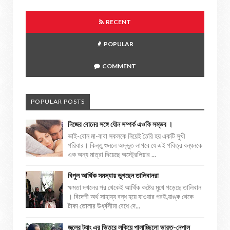
RECENT
POPULAR
COMMENT
POPULAR POSTS
নিজের বোনের সঙ্গে যৌন সম্পর্ক এওকি সম্ভব ।
ভাই-বোন মা-বাবা সকলকে নিয়েই তৈরি হয় একটি সুখী
পরিবার। কিন্তু শুনলে অদ্ভুত লাগবে যে এই পবিত্র বন্ধনকে
এক অন্য মাত্রা দিয়েছে অস্ট্রেলিয়ার ...
বিপুল আর্থিক সমস্যায় ভুগছেন তালিবানরা
ক্ষমতা দখলের পর থেকেই আর্থিক কষ্টের মুখে পড়েছে তালিবান
। বিদেশী অর্থ সাহায্য বন্ধ হয়ে যাওয়ার পরই ব্য়াঙ্ক থেকে
টাকা তোলার উর্ধ্বসীমা বেধে দে...
জলের ট্যাং এর ভিতরে লুকিয়ে পালাচ্ছিলো ভারত-নেপাল