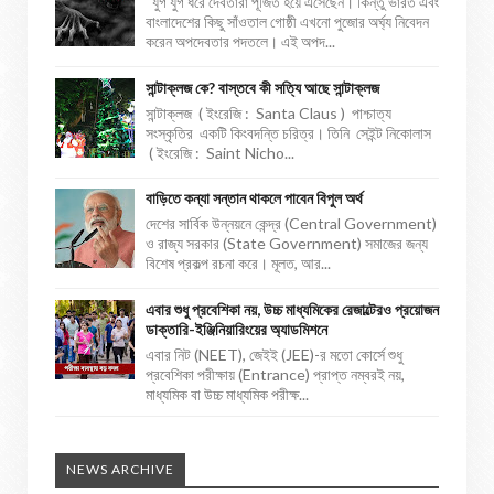
যুগ যুগ ধরে দেবতারা পূজিত হয়ে এসেছেন। কিন্তু ভারত এবং
বাংলাদেশের কিছু সাঁওতাল গোষ্ঠী এখনো পুজোর অর্ঘ্য নিবেদন
করেন অপদেবতার পদতলে। এই অপদ...
সান্টাক্লজ কে? বাস্তবে কী সত্যি আছে সান্টাক্লজ
সান্টাক্লজ ( ইংরেজি : Santa Claus ) পাশ্চাত্য
সংস্কৃতির একটি কিংবদন্তি চরিত্র। তিনি সেইন্ট নিকোলাস
( ইংরেজি : Saint Nicho...
বাড়িতে কন্যা সন্তান থাকলে পাবেন বিপুল অর্থ
দেশের সার্বিক উন্নয়নে কেন্দ্র (Central Government)
ও রাজ্য সরকার (State Government) সমাজের জন্য
বিশেষ প্রকল্প রচনা করে। মূলত, আর...
এবার শুধু প্রবেশিকা নয়, উচ্চ মাধ্যমিকের রেজাল্টেরও প্রয়োজন
ডাক্তারি-ইঞ্জিনিয়ারিংয়ের অ্যাডমিশনে
এবার নিট (NEET), জেইই (JEE)-র মতো কোর্সে শুধু
প্রবেশিকা পরীক্ষায় (Entrance) প্রাপ্ত নম্বরই নয়,
মাধ্যমিক বা উচ্চ মাধ্যমিক পরীক্ষ...
NEWS ARCHIVE