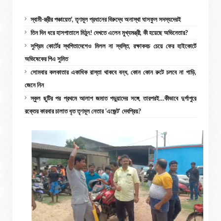
স্বামী-স্ত্রীর পঞ্চায়েত’, তৃণমূল প্রধানের বিরুদ্ধে অনাস্থা ঘাসফুল সদস্যদেরই
তিন দিন ধরে হাসপাতালে মিঠুন! দেখতে এলেন মুখ্যমন্ত্রী, কী হয়েছে অভিনেতার?
সুপ্রিম কোর্টের স্থগিতাদেশেও মিলল না স্বস্তি, রক্ষাকবচ চেয়ে ফের হাইকোর্টে
অভিষেকের পিএ সুমিত
সোমবার কলকাতার একাধিক রাস্তা থাকবে বন্ধ, কোন কোন রুটে চলবে না গাড়ি,
জেনে নিন
স্কুল ছুটির পর প্রথমে আলাপ জমাত পড়ুয়াদের সঙ্গে, তারপরই…কীভাবে দুর্গাপুরে
রক্তের কারবার চালাত ধৃত তৃণমূল নেতার ‘এজেন্ট’ দেবপ্রিয়?