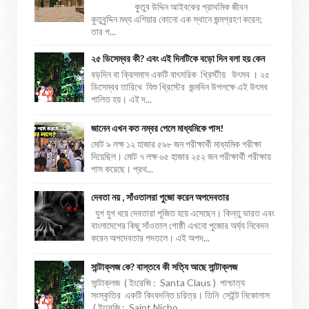
কুতুব উদ্দিন আইবকের প্রাথমিক জীবন
কুতুবুদ্দিন মধ্য এশিয়ার কোনো এক স্থানে জন্মগ্রহণ করেন;
তার প...
২৫ ডিসেম্বর কী? এবং এই দিনটিকে বড়ো দিন বলা হয় কেন
বড়দিন বা ক্রিসমাস একটি বাৎসরিক খ্রিস্টীয় উৎসব । ২৫
ডিসেম্বর তারিখে যিশু খ্রিস্টের জন্মদিন উপলক্ষে এই উৎসব
পালিত হয়। এই দ...
জানেন এখন কত নম্বর পেলে মাধ্যমিকে পাস!
মোট ৯ লক্ষ ১২ হাজার ৫৯৮ জন পরীক্ষার্থী মাধ্যমিক পরীক্ষা
দিয়েছিল। মোট ৭ লক্ষ ৬৫ হাজার ২৫২ জন পরীক্ষার্থী পরীক্ষায়
পাস করেছে। প্রথ...
দেবতা নয় , সাঁওতালরা পুজো করেন অপদেবতার
যুগ যুগ ধরে দেবতারা পূজিত হয়ে এসেছেন। কিন্তু ভারত এবং
বাংলাদেশের কিছু সাঁওতাল গোষ্ঠী এখনো পুজোর অর্ঘ্য নিবেদন
করেন অপদেবতার পদতলে। এই অপদ...
সান্টাক্লজ কে? বাস্তবে কী সত্যি আছে সান্টাক্লজ
সান্টাক্লজ ( ইংরেজি : Santa Claus ) পাশ্চাত্য
সংস্কৃতির একটি কিংবদন্তি চরিত্র। তিনি সেইন্ট নিকোলাস
( ইংরেজি : Saint Nicho...