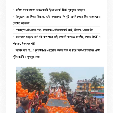
রাশিয়া থেকে সোজা ভারত অবধি ট্রেন চলবে? বিরাট প্রস্তাব মস্কোর
নিম্নচাপ তো বিদায় নিয়েছে, এই সপ্তাহেও কি বৃষ্টি হবে? জেনে নিন আবহাওয়ার
লেটেস্ট আপডেট
মোবাইলে নেটওয়ার্ক নেই? তারপরেও পৌঁছবে জরুরি বার্তা, কীভাবে? জেনে নিন
বাংলাদেশ ছাড়ছে না! দুই রাত পরও বাড়ি ফেরেনি অপহৃত ভারতীয়, ক্ষোভ BSF-র
বিরুদ্ধে, উঠল বড় দাবি
স্বভাব যায় না…! ফুল ট্যাঙ্ক পেট্রোল ভরিয়ে টাকা না দিয়ে উল্টে তোলাবাজির চেষ্টা,
শ্রীঘরে ঠাঁই ২ তৃণমূল নেতা