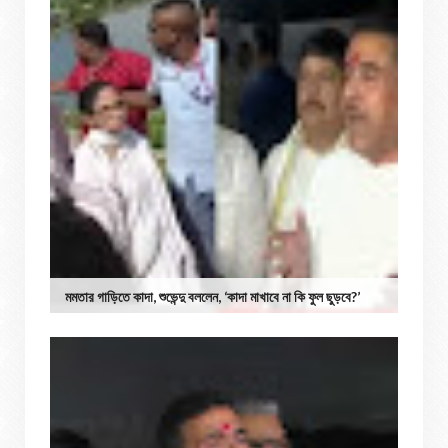
মমতার গাড়িতে কাদা, শুভেন্দু বললেন, ‘কাদা মাখাবে না কি ফুল ছুড়বে?’