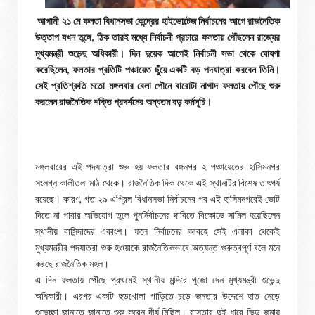
আগামী ২১ মে ফলতা বিধানসভা কেন্দ্রের হাইভোল্টেজ নির্বাচনের আগে রাজনৈতিক
উত্তাপ যখন তুঙ্গে, ঠিক তারই মধ্যে নির্বাচনী প্রচারে ফলতায় পৌঁছলেন রাজ্যের
মুখ্যমন্ত্রী শুভেন্দু অধিকারী। দিন দুয়েক আগেই নির্বাচনী সভা থেকে ঘোষণা
করেছিলেন, ফলতার প্রতিটি পঞ্চায়েত ছুঁয়ে একটি বড় পদযাত্রা করবেন তিনি।
সেই প্রতিশ্রুতি মতো মঙ্গলবার বেলা পৌনে বারোটা নাগাদ ফলতায় পৌঁছে শুরু
করলেন রাজনৈতিক শক্তি প্রদর্শনের অন্যতম বড় কর্মসূচি।
মঙ্গলবারের এই পদযাত্রা শুরু হয় ফলতার বঙ্গনগর ২ পঞ্চায়েতের হাসিমনগর
সংলগ্ন কালীতলা মাঠ থেকে। রাজনৈতিক দিক থেকে এই স্থানটির বিশেষ তাৎপর্য
রয়েছে। কারণ, গত ২৯ এপ্রিল বিধানসভা নির্বাচনের পর এই হাসিমনগরেই ভোট
দিতে না পারার অভিযোগ তুলে পুনর্নির্বাচনের দাবিতে বিক্ষোভে সামিল হয়েছিলেন
স্থানীয় বাসিন্দাদের একাংশ। ফলে নির্বাচনের আবহে সেই এলাকা থেকেই
মুখ্যমন্ত্রীর পদযাত্রা শুরু হওয়াকে রাজনৈতিকভাবে অত্যন্ত গুরুত্বপূর্ণ বলে মনে
করছে রাজনৈতিক মহল।
এ দিন ফলতায় পৌঁছে প্রথমেই স্থানীয় মন্দিরে পুজো দেন মুখ্যমন্ত্রী শুভেন্দু
অধিকারী। এরপর একটি হুডখোলা গাড়িতে চড়ে জনতার উদ্দেশে হাত নেড়ে
শুভেচ্ছা জানাতে জানাতে শুরু করেন দীর্ঘ মিছিল। রাস্তার দুই ধারে ভিড় জমায়