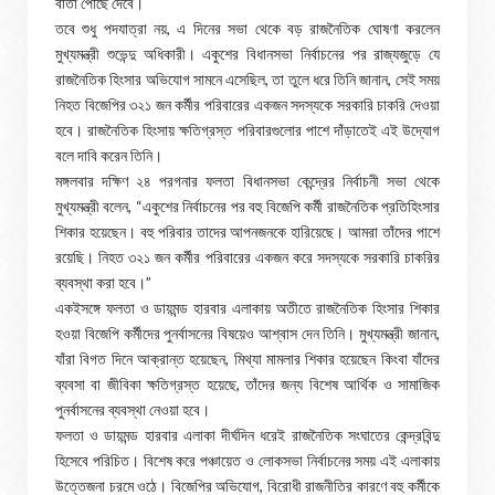
বার্তা পৌঁছে দেবে।
তবে শুধু পদযাত্রা নয়, এ দিনের সভা থেকে বড় রাজনৈতিক ঘোষণা করলেন
মুখ্যমন্ত্রী শুভেন্দু অধিকারী। একুশের বিধানসভা নির্বাচনের পর রাজ্যজুড়ে যে
রাজনৈতিক হিংসার অভিযোগ সামনে এসেছিল, তা তুলে ধরে তিনি জানান, সেই সময়
নিহত বিজেপির ৩২১ জন কর্মীর পরিবারের একজন সদস্যকে সরকারি চাকরি দেওয়া
হবে। রাজনৈতিক হিংসায় ক্ষতিগ্রস্ত পরিবারগুলোর পাশে দাঁড়াতেই এই উদ্যোগ
বলে দাবি করেন তিনি।
মঙ্গলবার দক্ষিণ ২৪ পরগনার ফলতা বিধানসভা কেন্দ্রের নির্বাচনী সভা থেকে
মুখ্যমন্ত্রী বলেন, “একুশের নির্বাচনের পর বহু বিজেপি কর্মী রাজনৈতিক প্রতিহিংসার
শিকার হয়েছেন। বহু পরিবার তাদের আপনজনকে হারিয়েছে। আমরা তাঁদের পাশে
রয়েছি। নিহত ৩২১ জন কর্মীর পরিবারের একজন করে সদস্যকে সরকারি চাকরির
ব্যবস্থা করা হবে।”
একইসঙ্গে ফলতা ও ডায়মন্ড হারবার এলাকায় অতীতে রাজনৈতিক হিংসার শিকার
হওয়া বিজেপি কর্মীদের পুনর্বাসনের বিষয়েও আশ্বাস দেন তিনি। মুখ্যমন্ত্রী জানান,
যাঁরা বিগত দিনে আক্রান্ত হয়েছেন, মিথ্যা মামলার শিকার হয়েছেন কিংবা যাঁদের
ব্যবসা বা জীবিকা ক্ষতিগ্রস্ত হয়েছে, তাঁদের জন্য বিশেষ আর্থিক ও সামাজিক
পুনর্বাসনের ব্যবস্থা নেওয়া হবে।
ফলতা ও ডায়মন্ড হারবার এলাকা দীর্ঘদিন ধরেই রাজনৈতিক সংঘাতের কেন্দ্রবিন্দু
হিসেবে পরিচিত। বিশেষ করে পঞ্চায়েত ও লোকসভা নির্বাচনের সময় এই এলাকায়
উত্তেজনা চরমে ওঠে। বিজেপির অভিযোগ, বিরোধী রাজনীতির কারণে বহু কর্মীকে