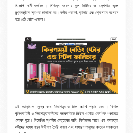
বিজেপি কর্মী-সমর্থকরা। বিভিন্ন জায়গায় ফুল ছিটিয়ে ও স্লোগান তুলে
মুখ্যমন্ত্রীকে স্বাগত জানানো হয়। দলীয় পতাকা, ব্যানার এবং শ্লোগানে সরগরম
হয়ে ওঠে গোটা এলাকা।
এই কর্মসূচিকে কেন্দ্র করে নিরাপত্তাও ছিল চোখে পড়ার মতো। বিশাল
পুলিশবাহিনী ও নিরাপত্তারক্ষীদের নজরদারিতে মিছিল এগোয় একাধিক পঞ্চায়েত
এলাকা ঘুরে। বিজেপির স্থানীয় নেতৃত্বের দাবি, নির্বাচনের আগে এই পদযাত্রা
কর্মীদের মধ্যে নতুন উদ্দীপনা তৈরি করবে এবং সাধারণ মানুষের কাছেও সরকারের