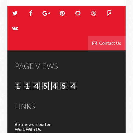
Contact Us
PAGE VIEWS
1
1
4
5
4
5
4
LINKS
Be a news reporter
Work With Us