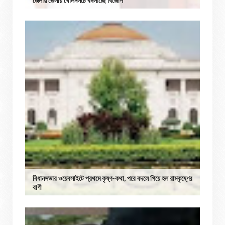
জেলায় জেলায় খোলনলচে বদলাচ্ছে বিজেপি
বিধানসভার ওয়েবসাইটে প্রথমে কৃষ্ণ-কথা, পরে বদলে গিয়ে হল রামকৃষ্ণের
বাণী