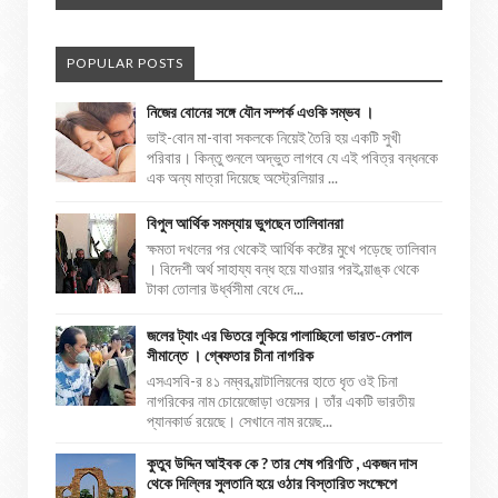
POPULAR POSTS
নিজের বোনের সঙ্গে যৌন সম্পর্ক এওকি সম্ভব ।
ভাই-বোন মা-বাবা সকলকে নিয়েই তৈরি হয় একটি সুখী
পরিবার। কিন্তু শুনলে অদ্ভুত লাগবে যে এই পবিত্র বন্ধনকে
এক অন্য মাত্রা দিয়েছে অস্ট্রেলিয়ার ...
বিপুল আর্থিক সমস্যায় ভুগছেন তালিবানরা
ক্ষমতা দখলের পর থেকেই আর্থিক কষ্টের মুখে পড়েছে তালিবান
। বিদেশী অর্থ সাহায্য বন্ধ হয়ে যাওয়ার পরই ব্য়াঙ্ক থেকে
টাকা তোলার উর্ধ্বসীমা বেধে দে...
জলের ট্যাং এর ভিতরে লুকিয়ে পালাচ্ছিলো ভারত-নেপাল
সীমান্তে । গ্ৰেফতার চীনা নাগরিক
এসএসবি-র ৪১ নম্বর ব্য়াটালিয়নের হাতে ধৃত ওই চিনা
নাগরিকের নাম চোয়েজোড়া ওয়েসর। তাঁর একটি ভারতীয়
প্যানকার্ড রয়েছে। সেখানে নাম রয়েছ...
কুতুব উদ্দিন আইবক কে ? তার শেষ পরিণতি , একজন দাস
থেকে দিল্লির সুলতানি হয়ে ওঠার বিস্তারিত সংক্ষেপে