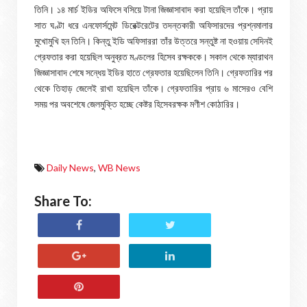
তিনি। ১৪ মার্চ ইডির অফিসে বসিয়ে টানা জিজ্ঞাসাবাদ করা হয়েছিল তাঁকে। প্রায়
সাত ঘণ্টা ধরে এনফোর্সমেন্ট ডিরেক্টরেটের তদন্তকারী অফিসারদের প্রশ্নমালার
মুখোমুখি হন তিনি। কিন্তু ইডি অফিসাররা তাঁর উত্তরে সন্তুষ্ট না হওয়ায় সেদিনই
গ্রেফতার করা হয়েছিল অনুব্রত মণ্ডলের হিসেব রক্ষককে। সকাল থেকে ম্যারাথন
জিজ্ঞাসাবাদ শেষে সন্ধেয় ইডির হাতে গ্রেফতার হয়েছিলেন তিনি। গ্রেফতারির পর
থেকে তিহাড় জেলেই রাখা হয়েছিল তাঁকে। গ্রেফতারির প্রায় ৬ মাসেরও বেশি
সময় পর অবশেষে জেলমুক্তি হচ্ছে কেষ্টর হিসেবরক্ষক মণীশ কোঠারির।
Daily News
,
WB News
Share To: