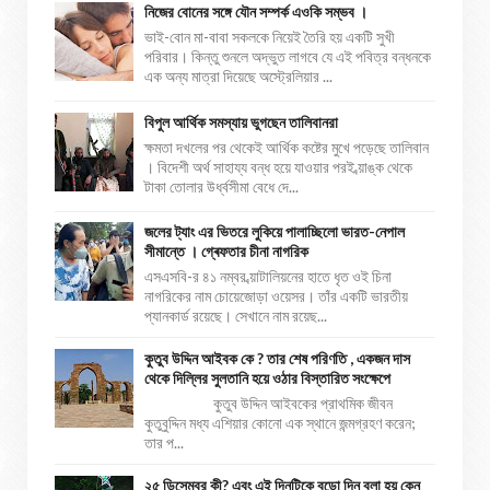
নিজের বোনের সঙ্গে যৌন সম্পর্ক এওকি সম্ভব ।
ভাই-বোন মা-বাবা সকলকে নিয়েই তৈরি হয় একটি সুখী
পরিবার। কিন্তু শুনলে অদ্ভুত লাগবে যে এই পবিত্র বন্ধনকে
এক অন্য মাত্রা দিয়েছে অস্ট্রেলিয়ার ...
বিপুল আর্থিক সমস্যায় ভুগছেন তালিবানরা
ক্ষমতা দখলের পর থেকেই আর্থিক কষ্টের মুখে পড়েছে তালিবান
। বিদেশী অর্থ সাহায্য বন্ধ হয়ে যাওয়ার পরই ব্য়াঙ্ক থেকে
টাকা তোলার উর্ধ্বসীমা বেধে দে...
জলের ট্যাং এর ভিতরে লুকিয়ে পালাচ্ছিলো ভারত-নেপাল
সীমান্তে । গ্ৰেফতার চীনা নাগরিক
এসএসবি-র ৪১ নম্বর ব্য়াটালিয়নের হাতে ধৃত ওই চিনা
নাগরিকের নাম চোয়েজোড়া ওয়েসর। তাঁর একটি ভারতীয়
প্যানকার্ড রয়েছে। সেখানে নাম রয়েছ...
কুতুব উদ্দিন আইবক কে ? তার শেষ পরিণতি , একজন দাস
থেকে দিল্লির সুলতানি হয়ে ওঠার বিস্তারিত সংক্ষেপে
কুতুব উদ্দিন আইবকের প্রাথমিক জীবন
কুতুবুদ্দিন মধ্য এশিয়ার কোনো এক স্থানে জন্মগ্রহণ করেন;
তার প...
২৫ ডিসেম্বর কী? এবং এই দিনটিকে বড়ো দিন বলা হয় কেন