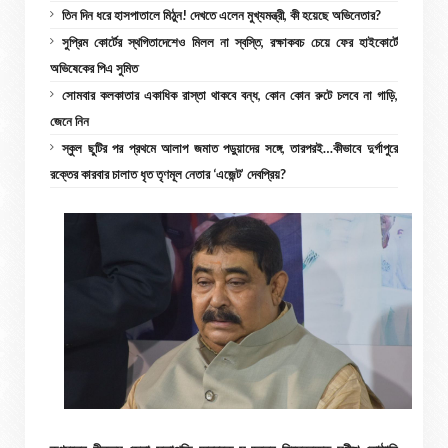
তিন দিন ধরে হাসপাতালে মিঠুন! দেখতে এলেন মুখ্যমন্ত্রী, কী হয়েছে অভিনেতার?
সুপ্রিম কোর্টের স্থগিতাদেশেও মিলল না স্বস্তি, রক্ষাকবচ চেয়ে ফের হাইকোর্টে
অভিষেকের পিএ সুমিত
সোমবার কলকাতার একাধিক রাস্তা থাকবে বন্ধ, কোন কোন রুটে চলবে না গাড়ি,
জেনে নিন
স্কুল ছুটির পর প্রথমে আলাপ জমাত পড়ুয়াদের সঙ্গে, তারপরই…কীভাবে দুর্গাপুরে
রক্তের কারবার চালাত ধৃত তৃণমূল নেতার ‘এজেন্ট’ দেবপ্রিয়?