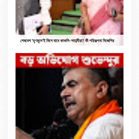
শেষমেশ ‘তৃণমূলে’ই মিশে যাবে কাকলি-শতাব্দীরা? কী পরিকল্পনা বিজেপির