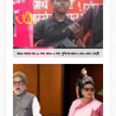
কারও মাথার দাম ১৫ লক্ষ, কারও ৫ লক্ষ, পুলিশের জালে ৩ মাও নেতা-নেত্রী