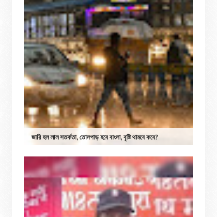
জারি হল লাল সতর্কতা, তোলপাড় হবে বাংলা, বৃষ্টি থামবে কবে?