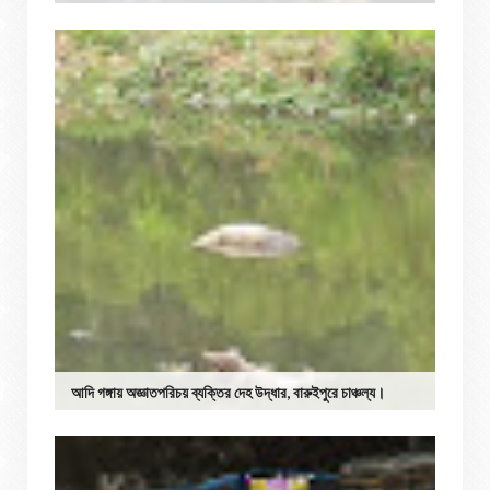
আদি গঙ্গায় অজ্ঞাতপরিচয় ব্যক্তির দেহ উদ্ধার, বারুইপুরে চাঞ্চল্য।