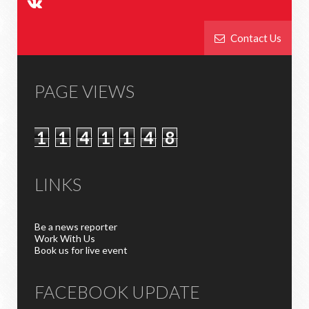
Contact Us
PAGE VIEWS
1
1
4
1
1
4
8
LINKS
Be a news reporter
Work With Us
Book us for live event
FACEBOOK UPDATE