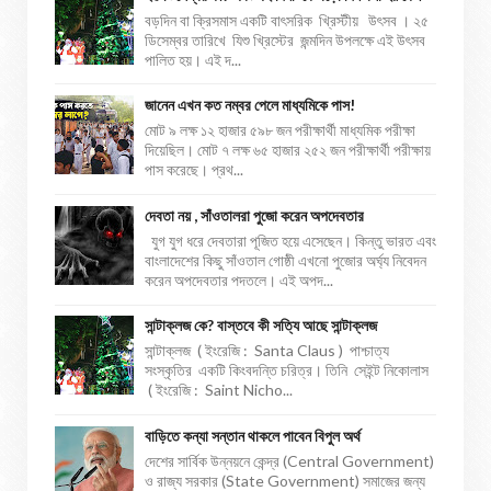
বড়দিন বা ক্রিসমাস একটি বাৎসরিক খ্রিস্টীয় উৎসব । ২৫
ডিসেম্বর তারিখে যিশু খ্রিস্টের জন্মদিন উপলক্ষে এই উৎসব
পালিত হয়। এই দ...
জানেন এখন কত নম্বর পেলে মাধ্যমিকে পাস!
মোট ৯ লক্ষ ১২ হাজার ৫৯৮ জন পরীক্ষার্থী মাধ্যমিক পরীক্ষা
দিয়েছিল। মোট ৭ লক্ষ ৬৫ হাজার ২৫২ জন পরীক্ষার্থী পরীক্ষায়
পাস করেছে। প্রথ...
দেবতা নয় , সাঁওতালরা পুজো করেন অপদেবতার
যুগ যুগ ধরে দেবতারা পূজিত হয়ে এসেছেন। কিন্তু ভারত এবং
বাংলাদেশের কিছু সাঁওতাল গোষ্ঠী এখনো পুজোর অর্ঘ্য নিবেদন
করেন অপদেবতার পদতলে। এই অপদ...
সান্টাক্লজ কে? বাস্তবে কী সত্যি আছে সান্টাক্লজ
সান্টাক্লজ ( ইংরেজি : Santa Claus ) পাশ্চাত্য
সংস্কৃতির একটি কিংবদন্তি চরিত্র। তিনি সেইন্ট নিকোলাস
( ইংরেজি : Saint Nicho...
বাড়িতে কন্যা সন্তান থাকলে পাবেন বিপুল অর্থ
দেশের সার্বিক উন্নয়নে কেন্দ্র (Central Government)
ও রাজ্য সরকার (State Government) সমাজের জন্য