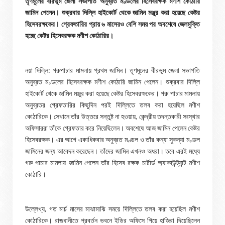
তৃণমূলের বীরভূম জেলা সভাপতি অনুব্রত মণ্ডলের হিসেবরক্ষক মণীশ কোঠারি
জামিন পেলেন। শুক্রবার দিল্লি হাইকোর্ট থেকে জামিন মঞ্জুর করা হয়েছে কেষ্টর
হিসেবরক্ষকের। গ্রেফতারির প্রায় ৬ মাসেরও বেশি সময় পর অবশেষে জেলমুক্তি
হচ্ছে কেষ্টর হিসেবরক্ষক মণীশ কোঠারির।
নয়া দিল্লি: গরুপাচার মামলায় প্রথম জামিন। তৃণমূলের বীরভূম জেলা সভাপতি
অনুব্রত মণ্ডলের হিসেবরক্ষক মণীশ কোঠারি জামিন পেলেন। শুক্রবার দিল্লি
হাইকোর্ট থেকে জামিন মঞ্জুর করা হয়েছে কেষ্টর হিসেবরক্ষকের। গরু পাচার মামলায়
অনুব্রতর গ্রেফতারির কিছুদিন পরই দিল্লিতে তলব করা হয়েছিল মণীশ
কোঠারিকে। সেখানে তাঁর উত্তরে সন্তুষ্ট না হওয়ায়, কেন্দ্রীয় তদন্তকারী সংস্থার
অফিসাররা তাঁকে গ্রেফতার করে নিয়েছিলেন। অবশেষে আজ জামিন পেলেন কেষ্টর
হিসেবরক্ষক। এর আগে একাধিকবার অনুব্রত মণ্ডল ও তাঁর কন্যা সুকন্যা মণ্ডল
জামিনের জন্য আবেদন করেছেন। তাঁদের জামিন এখনও অধরা। তবে এরই মধ্যে
গরু পাচার মামলায় জামিন পেলেন তাঁর হিসেব রক্ষক চার্টার্ড অ্যাকাউন্ট্যান্ট মণীশ
কোঠারি।
উল্লেখ্য, গত মার্চ মাসের মাঝামাঝি সময়ে দিল্লিতে তলব করা হয়েছিল মণীশ
কোঠারিকে। রাজধানীতে প্রবর্তন ভবনে ইডির অফিসে গিয়ে হাজিরা দিয়েছিলেন