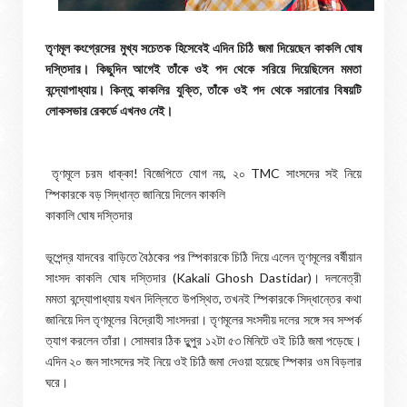
তৃণমূল কংগ্রেসের মুখ্য সচেতক হিসেবেই এদিন চিঠি জমা দিয়েছেন কাকলি ঘোষ
দস্তিদার। কিছুদিন আগেই তাঁকে ওই পদ থেকে সরিয়ে দিয়েছিলেন মমতা
বন্দ্যোপাধ্যায়। কিন্তু কাকলির যুক্তি, তাঁকে ওই পদ থেকে সরানোর বিষয়টি
লোকসভার রেকর্ডে এখনও নেই।
তৃণমূলে চরম ধাক্কা! বিজেপিতে যোগ নয়, ২০ TMC সাংসদের সই নিয়ে
স্পিকারকে বড় সিদ্ধান্ত জানিয়ে দিলেন কাকলি
কাকালি ঘোষ দস্তিদার
ভূপেন্দ্র যাদবের বাড়িতে বৈঠকের পর স্পিকারকে চিঠি দিয়ে এলেন তৃণমূলের বর্ষীয়ান
সাংসদ কাকলি ঘোষ দস্তিদার (Kakali Ghosh Dastidar)। দলনেত্রী
মমতা বন্দ্যোপাধ্যায় যখন দিল্লিতে উপস্থিত, তখনই স্পিকারকে সিদ্ধান্তের কথা
জানিয়ে দিল তৃণমূলের বিদ্রোহী সাংসদরা। তৃণমূলের সংসদীয় দলের সঙ্গে সব সম্পর্ক
ত্যাগ করলেন তাঁরা। সোমবার ঠিক দুুপুর ১২টা ৫৩ মিনিটে ওই চিঠি জমা পড়েছে।
এদিন ২০ জন সাংসদের সই নিয়ে ওই চিঠি জমা দেওয়া হয়েছে স্পিকার ওম বিড়লার
ঘরে।