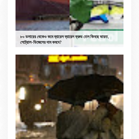
৮০ ডলারের থেকেও কমে ব্যারেল ব্যারেল ক্রুড তেল কিনছে ভারত,
পেট্রোল-ডিজেলের দাম কমবে?