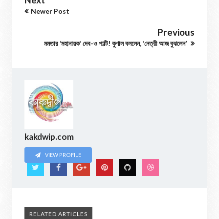
Newer Post
Previous
মমতার ‘মহানায়ক’ দেব-ও পাল্টি! কুণাল বললেন, ‘নেত্রী আজ বুঝলেন’
kakdwip.com
VIEW PROFILE
RELATED ARTICLES