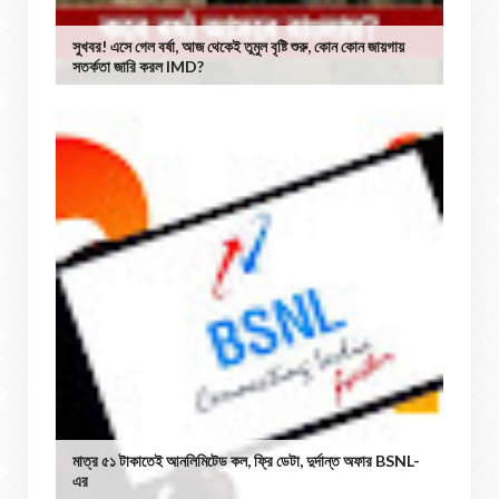
সুখবর! এসে গেল বর্ষা, আজ থেকেই তুমুল বৃষ্টি শুরু, কোন কোন জায়গায়
সতর্কতা জারি করল IMD?
মাত্র ৫১ টাকাতেই আনলিমিটেড কল, ফ্রি ডেটা, দুর্দান্ত অফার BSNL-
এর