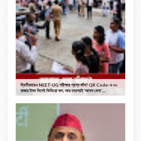
দ্বিতীয়বারও NEET-UG পরীক্ষার প্রশ্ন ফাঁস? QR Code-এ ৩০
হাজার টাকা দিলেই ভিডিয়ো কল, আর তারপরই ‘আসল খেলা’….