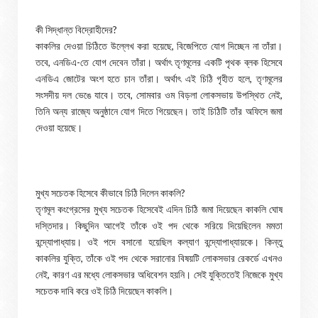
কী সিদ্ধান্ত বিদ্রোহীদের?
কাকলির দেওয়া চিঠিতে উল্লেখ করা হয়েছে, বিজেপিতে যোগ দিচ্ছেন না তাঁরা।
তবে, এনডিএ-তে যোগ দেবেন তাঁরা। অর্থাৎ তৃণমূলের একটি পৃথক ব্লক হিসেবে
এনডিএ জোটের অংশ হতে চান তাঁরা। অর্থাৎ এই চিঠি গৃহীত হলে, তৃণমূলের
সংসদীয় দল ভেঙে যাবে। তবে, সোমবার ওম বিড়লা লোকসভায় উপস্থিত নেই,
তিনি অন্য রাজ্যে অনুষ্ঠানে যোগ দিতে গিয়েছেন। তাই চিঠিটি তাঁর অফিসে জমা
দেওয়া হয়েছে।
মুখ্য সচেতক হিসেবে কীভাবে চিঠি দিলেন কাকলি?
তৃণমূল কংগ্রেসের মুখ্য সচেতক হিসেবেই এদিন চিঠি জমা দিয়েছেন কাকলি ঘোষ
দস্তিদার। কিছুদিন আগেই তাঁকে ওই পদ থেকে সরিয়ে দিয়েছিলেন মমতা
বন্দ্যোপাধ্যায়। ওই পদে বসানো হয়েছিল কল্যাণ বন্দ্যোপাধ্যায়কে। কিন্তু
কাকলির যুক্তি, তাঁকে ওই পদ থেকে সরানোর বিষয়টি লোকসভার রেকর্ডে এখনও
নেই, কারণ এর মধ্যে লোকসভার অধিবেশন হয়নি। সেই যুক্তিতেই নিজেকে মুখ্য
সচেতক দাবি করে ওই চিঠি দিয়েছেন কাকলি।