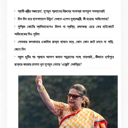
স্বামী-স্ত্রীর পঞ্চায়েত’, তৃণমূল প্রধানের বিরুদ্ধে অনাস্থা ঘাসফুল সদস্যদেরই
তিন দিন ধরে হাসপাতালে মিঠুন! দেখতে এলেন মুখ্যমন্ত্রী, কী হয়েছে অভিনেতার?
সুপ্রিম কোর্টের স্থগিতাদেশেও মিলল না স্বস্তি, রক্ষাকবচ চেয়ে ফের হাইকোর্টে
অভিষেকের পিএ সুমিত
সোমবার কলকাতার একাধিক রাস্তা থাকবে বন্ধ, কোন কোন রুটে চলবে না গাড়ি,
জেনে নিন
স্কুল ছুটির পর প্রথমে আলাপ জমাত পড়ুয়াদের সঙ্গে, তারপরই…কীভাবে দুর্গাপুরে
রক্তের কারবার চালাত ধৃত তৃণমূল নেতার ‘এজেন্ট’ দেবপ্রিয়?