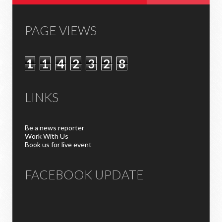
PAGE VIEWS
1
1
4
2
3
2
8
LINKS
Be a news reporter
Work With Us
Book us for live event
FACEBOOK UPDATE