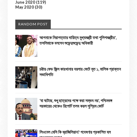
June 2020
(119)
May 2020
(30)
RANDOM POST
আপনাকে নিরাপত্তার দায়িত্ব মুখ্যমন্ত্রী তথা পুলিশমন্ত্রীর',
তসলিমাকে বললেন শুভেন্দুশুভেন্দু অধিকারী
চট্টায় ফেড জিন্স কারখানার বয়লার ফেটে মৃত ১, মালিক প্রাক্তন
সভাধিপতি
‘যা ঘটেছে, শুধু ছাত্রদের পক্ষে করা সম্ভব নয়’, পশ্চিমবঙ্গ
সরকারের থেকেও রিপোর্ট তলব করল সুপ্রিম কোর্ট
লিওনেল মেসি কি ব্রাজিলিয়ান? গবেষণায় প্রকাশিত হল