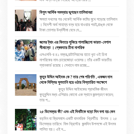
বিপুল আর্থিক সমস্যায় ভুগছেন তালিবানরা
ক্ষমতা দখলের পর থেকেই আর্থিক কষ্টের মুখে পড়েছে তালিবান
। বিদেশী অর্থ সাহায্য বন্ধ হয়ে যাওয়ার পরই ব্য়াঙ্ক থেকে
টাকা তোলার উর্ধ্বসীমা বেধে দে...
জলের ট্যাং এর ভিতরে লুকিয়ে পালাচ্ছিলো ভারত-নেপাল
সীমান্তে । গ্ৰেফতার চীনা নাগরিক
এসএসবি-র ৪১ নম্বর ব্য়াটালিয়নের হাতে ধৃত ওই চিনা
নাগরিকের নাম চোয়েজোড়া ওয়েসর। তাঁর একটি ভারতীয়
প্যানকার্ড রয়েছে। সেখানে নাম রয়েছ...
কুতুব উদ্দিন আইবক কে ? তার শেষ পরিণতি , একজন দাস
থেকে দিল্লির সুলতানি হয়ে ওঠার বিস্তারিত সংক্ষেপে
কুতুব উদ্দিন আইবকের প্রাথমিক জীবন
কুতুবুদ্দিন মধ্য এশিয়ার কোনো এক স্থানে জন্মগ্রহণ করেন;
তার প...
২৫ ডিসেম্বর কী? এবং এই দিনটিকে বড়ো দিন বলা হয় কেন
বড়দিন বা ক্রিসমাস একটি বাৎসরিক খ্রিস্টীয় উৎসব । ২৫
ডিসেম্বর তারিখে যিশু খ্রিস্টের জন্মদিন উপলক্ষে এই উৎসব
পালিত হয়। এই দ...