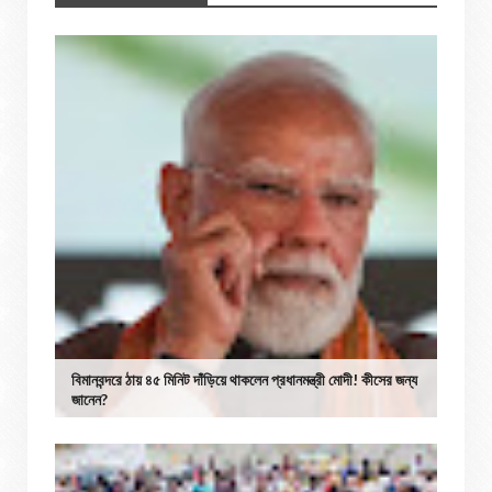
বিমানবন্দরে ঠায় ৪৫ মিনিট দাঁড়িয়ে থাকলেন প্রধানমন্ত্রী মোদী! কীসের জন্য
জানেন?