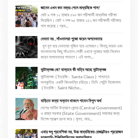
জানেন এখন কত নম্বর পেলে মাধ্যমিকে পাস!
মোট ৯ লক্ষ ১২ হাজার ৫৯৮ জন পরীক্ষার্থী মাধ্যমিক পরীক্ষা
দিয়েছিল। মোট ৭ লক্ষ ৬৫ হাজার ২৫২ জন পরীক্ষার্থী পরীক্ষায়
পাস করেছে। প্রথ...
দেবতা নয় , সাঁওতালরা পুজো করেন অপদেবতার
যুগ যুগ ধরে দেবতারা পূজিত হয়ে এসেছেন। কিন্তু ভারত এবং
বাংলাদেশের কিছু সাঁওতাল গোষ্ঠী এখনো পুজোর অর্ঘ্য নিবেদন
করেন অপদেবতার পদতলে। এই অপদ...
সান্টাক্লজ কে? বাস্তবে কী সত্যি আছে সান্টাক্লজ
সান্টাক্লজ ( ইংরেজি : Santa Claus ) পাশ্চাত্য
সংস্কৃতির একটি কিংবদন্তি চরিত্র। তিনি সেইন্ট নিকোলাস
( ইংরেজি : Saint Nicho...
বাড়িতে কন্যা সন্তান থাকলে পাবেন বিপুল অর্থ
দেশের সার্বিক উন্নয়নে কেন্দ্র (Central Government)
ও রাজ্য সরকার (State Government) সমাজের জন্য
বিশেষ প্রকল্প রচনা করে। মূলত, আর...
এবার শুধু প্রবেশিকা নয়, উচ্চ মাধ্যমিকের রেজাল্টেরও প্রয়োজন
ডাক্তারি-ইঞ্জিনিয়ারিংয়ের অ্যাডমিশনে