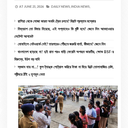
AT
JUNE 21, 2026
DAILY NEWS,
INDIA NEWS,
রাশিয়া থেকে সোজা ভারত অবধি ট্রেন চলবে? বিরাট প্রস্তাব মস্কোর
নিম্নচাপ তো বিদায় নিয়েছে, এই সপ্তাহেও কি বৃষ্টি হবে? জেনে নিন আবহাওয়ার
লেটেস্ট আপডেট
মোবাইলে নেটওয়ার্ক নেই? তারপরেও পৌঁছবে জরুরি বার্তা, কীভাবে? জেনে নিন
বাংলাদেশ ছাড়ছে না! দুই রাত পরও বাড়ি ফেরেনি অপহৃত ভারতীয়, ক্ষোভ BSF-র
বিরুদ্ধে, উঠল বড় দাবি
স্বভাব যায় না…! ফুল ট্যাঙ্ক পেট্রোল ভরিয়ে টাকা না দিয়ে উল্টে তোলাবাজির চেষ্টা,
শ্রীঘরে ঠাঁই ২ তৃণমূল নেতা