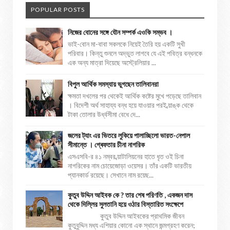
POPULAR POSTS
নিজের বোনের সঙ্গে যৌন সম্পর্ক এওকি সম্ভব ।
ভাই-বোন মা-বাবা সকলকে নিয়েই তৈরি হয় একটি সুখী
পরিবার। কিন্তু শুনলে অদ্ভুত লাগবে যে এই পবিত্র বন্ধনকে
এক অন্য মাত্রা দিয়েছে অস্ট্রেলিয়ার ...
বিপুল আর্থিক সমস্যায় ভুগছেন তালিবানরা
ক্ষমতা দখলের পর থেকেই আর্থিক কষ্টের মুখে পড়েছে তালিবান
। বিদেশী অর্থ সাহায্য বন্ধ হয়ে যাওয়ার পরই ব্য়াঙ্ক থেকে
টাকা তোলার উর্ধ্বসীমা বেধে দে...
জলের ট্যাং এর ভিতরে লুকিয়ে পালাচ্ছিলো ভারত-নেপাল
সীমান্তে । গ্ৰেফতার চীনা নাগরিক
এসএসবি-র ৪১ নম্বর ব্য়াটালিয়নের হাতে ধৃত ওই চিনা
নাগরিকের নাম চোয়েজোড়া ওয়েসর। তাঁর একটি ভারতীয়
প্যানকার্ড রয়েছে। সেখানে নাম রয়েছ...
কুতুব উদ্দিন আইবক কে ? তার শেষ পরিণতি , একজন দাস
থেকে দিল্লির সুলতানি হয়ে ওঠার বিস্তারিত সংক্ষেপে
কুতুব উদ্দিন আইবকের প্রাথমিক জীবন
কুতুবুদ্দিন মধ্য এশিয়ার কোনো এক স্থানে জন্মগ্রহণ করেন;