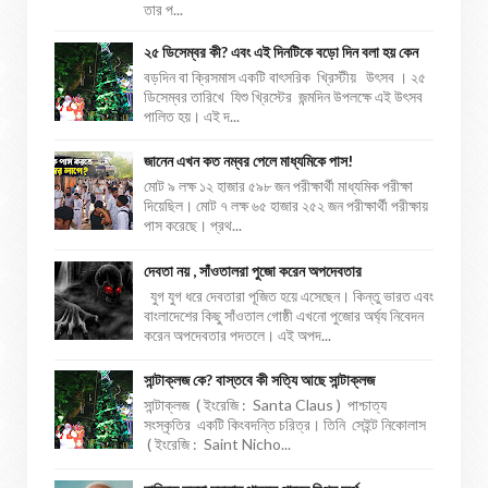
তার প...
২৫ ডিসেম্বর কী? এবং এই দিনটিকে বড়ো দিন বলা হয় কেন
বড়দিন বা ক্রিসমাস একটি বাৎসরিক খ্রিস্টীয় উৎসব । ২৫
ডিসেম্বর তারিখে যিশু খ্রিস্টের জন্মদিন উপলক্ষে এই উৎসব
পালিত হয়। এই দ...
জানেন এখন কত নম্বর পেলে মাধ্যমিকে পাস!
মোট ৯ লক্ষ ১২ হাজার ৫৯৮ জন পরীক্ষার্থী মাধ্যমিক পরীক্ষা
দিয়েছিল। মোট ৭ লক্ষ ৬৫ হাজার ২৫২ জন পরীক্ষার্থী পরীক্ষায়
পাস করেছে। প্রথ...
দেবতা নয় , সাঁওতালরা পুজো করেন অপদেবতার
যুগ যুগ ধরে দেবতারা পূজিত হয়ে এসেছেন। কিন্তু ভারত এবং
বাংলাদেশের কিছু সাঁওতাল গোষ্ঠী এখনো পুজোর অর্ঘ্য নিবেদন
করেন অপদেবতার পদতলে। এই অপদ...
সান্টাক্লজ কে? বাস্তবে কী সত্যি আছে সান্টাক্লজ
সান্টাক্লজ ( ইংরেজি : Santa Claus ) পাশ্চাত্য
সংস্কৃতির একটি কিংবদন্তি চরিত্র। তিনি সেইন্ট নিকোলাস
( ইংরেজি : Saint Nicho...