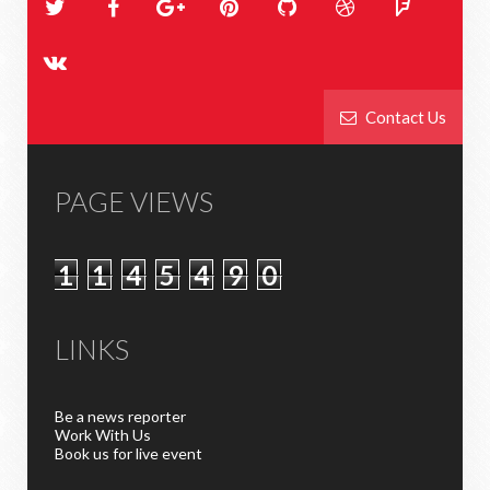
Contact Us
PAGE VIEWS
1
1
4
5
4
9
0
LINKS
Be a news reporter
Work With Us
Book us for live event